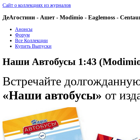
Сайт о коллекциях из журналов
ДеАгостини - Ашет - Modimio - Eaglemoss - Centau
Анонсы
Форум
Все Коллекции
Купить Выпуски
Наши Автобусы 1:43 (Modimio
Встречайте долгожданну
«Наши автобусы»
от изд