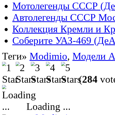
Мотолегенды СССР (Де
Автолегенды СССР Мос
Коллекция Кремли и Кр
Соберите УАЗ-469 (ДеА
Теги»
Modimio
,
Модели А
(
284
vote
Loading ...