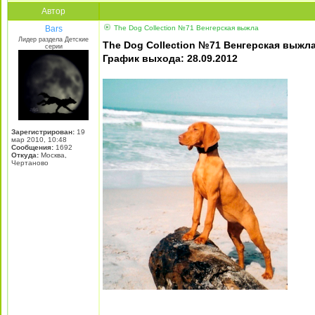
Автор
Bars
The Dog Collection №71 Венгерская выжла
Лидер раздела Детские
The Dog Collection №71 Венгерская выжл
серии
График выхода: 28.09.2012
Зарегистрирован:
19
мар 2010, 10:48
Сообщения:
1692
Откуда:
Москва,
Чертаново