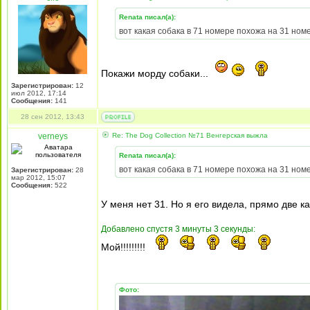
Renata писал(а):
вот какая собака в 71 номере похожа на 31 ном
Покажи морду собаки...
Зарегистрирован:
12
июл 2012, 17:14
Сообщения:
141
28 сен 2012, 13:43
verneys
Re: The Dog Collection №71 Венгерская выжла
Renata писал(а):
вот какая собака в 71 номере похожа на 31 ном
Зарегистрирован:
28
мар 2012, 15:07
Сообщения:
522
У меня нет 31. Но я его видела, прямо две к
Добавлено спустя 3 минуты 3 секунды:
Мой!!!!!!!!!
Фото: