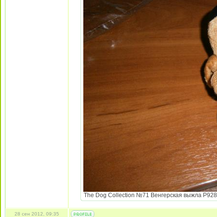
The Dog Collection №71 Венгерская выжла P9284
28 сен 2012, 09:35