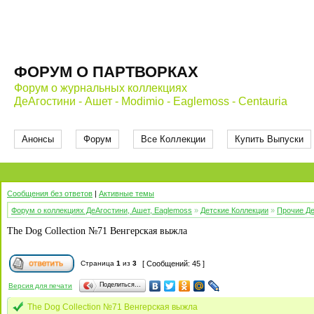
ФОРУМ О ПАРТВОРКАХ
Форум о журнальных коллекциях
ДеАгостини - Ашет - Modimio - Eaglemoss - Centauria
Анонсы
Форум
Все Коллекции
Купить Выпуски
Сообщения без ответов
|
Активные темы
Форум о коллекциях ДеАгостини, Ашет, Eaglemoss
»
Детские Коллекции
»
Прочие Де
The Dog Collection №71 Венгерская выжла
Страница
1
из
3
[ Сообщений: 45 ]
Поделиться…
Версия для печати
The Dog Collection №71 Венгерская выжла