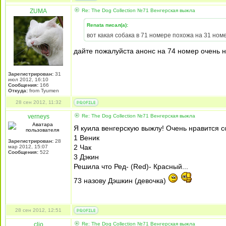
ZUMA
Re: The Dog Collection №71 Венгерская выжла
Renata писал(а):
вот какая собака в 71 номере похожа на 31 ном
дайте пожалуйста анонс на 74 номер очень 
Зарегистрирован:
31
июл 2012, 16:10
Сообщения:
166
Откуда:
from Tyumen
28 сен 2012, 11:32
verneys
Re: The Dog Collection №71 Венгерская выжла
Я куила венгерскую выжлу! Очень нравится с
1 Веник
Зарегистрирован:
28
2 Чак
мар 2012, 15:07
Сообщения:
522
3 Дэкин
Решила что Ред- (Red)- Красный...
73 назову Дэшкин (девочка)
28 сен 2012, 12:51
clio
Re: The Dog Collection №71 Венгерская выжла