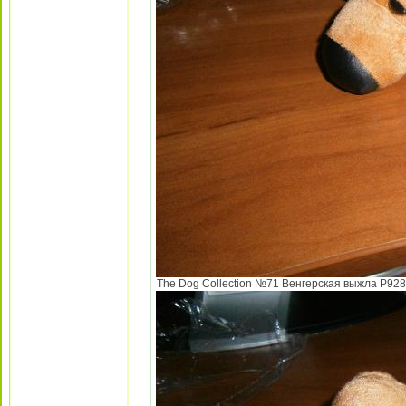
The Dog Collection №71 Венгерская выжла P9284