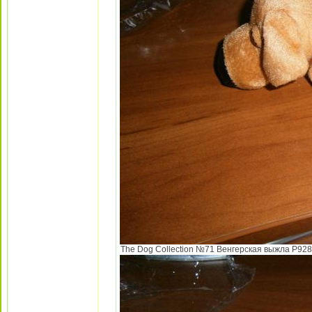
The Dog Collection №71 Венгерская выжла P9284