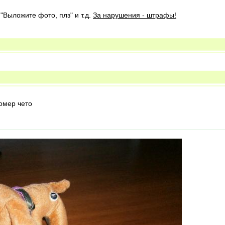
 "Выложите фото, плз" и т.д.
За нарушения - штрафы!
номер чето