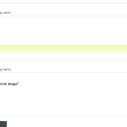
ер чето
ер чето
апли воды!