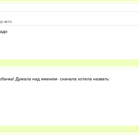
ер чето
надо
обачка! Думала над именем- сначала хотела назвать: