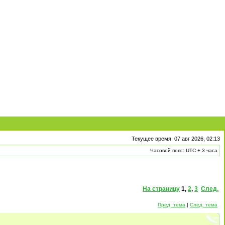
Текущее время: 07 авг 2026, 02:13
Часовой пояс: UTC + 3 часа
На страницу
1
,
2
,
3
След.
Пред. тема
|
След. тема