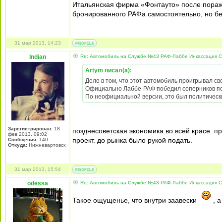
Итальянская фирма «Фонтауто» после пораже
бронированного РАФа самостоятельно, но бе
31 мар 2013, 14:23
Indian
Re: Автомобиль на Службе №43 РАФ-Лаббе Инкассация 
Artym писал(а):
Дело в том, что этот автомобиль проигрывал с
Официально Лаббе-РАФ победил соперников по п
По неофициальной версии, это был политическ
Зарегистрирован:
18
позднесоветская экономика во всей красе. 
фев 2013, 09:02
проект. до рынка было рукой подать.
Сообщения:
140
Откуда:
Нижневартовск
31 мар 2013, 15:54
odessa
Re: Автомобиль на Службе №43 РАФ-Лаббе Инкассация 
Такое ощущенье, что внутри заавески
, а