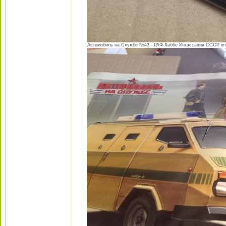
Автомобиль на Службе №43 - РАФ-Лаббе Инкассация СССР image