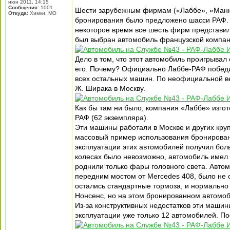
июн 2011, 14:15
Сообщения:
1001
Шести зарубежным фирмам («Лаббе», «Манюф
Откуда:
Химки, МО
бронирования было предложено шасси РАФ. Ус
некоторое время все шесть фирм представи
был выбран автомобиль французской компан
Дело в том, что этот автомобиль проигрывал
его. Почему? Официально Лаббе-РАФ победил
всех остальных машин. По неофициальной ве
Ж. Ширака в Москву.
Как бы там ни было, компания «Лаббе» изг
РАФ (62 экземпляра).
Эти машины работали в Москве и других кру
массовый пример использования бронирован
эксплуатации этих автомобилей получил боль
колесах было невозможно, автомобиль имел 
роднили только фары головного света. Авто
передним мостом от Mercedes 408, было не 
остались стандартные тормоза, и нормально
Нонсенс, но на этом бронированном автомоби
Из-за конструктивных недостатков эти машин
эксплуатации уже только 12 автомобилей. П