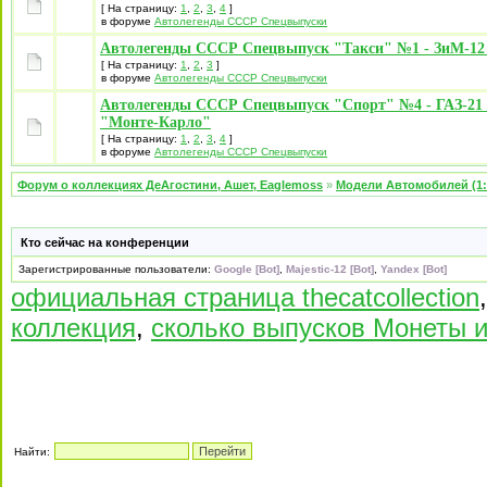
[ На страницу:
1
,
2
,
3
,
4
]
в форуме
Автолегенды СССР Спецвыпуски
Автолегенды СССР Спецвыпуск "Такси" №1 - ЗиМ-12
[ На страницу:
1
,
2
,
3
]
в форуме
Автолегенды СССР Спецвыпуски
Автолегенды СССР Спецвыпуск "Спорт" №4 - ГАЗ-21 
"Монте-Карло"
[ На страницу:
1
,
2
,
3
,
4
]
в форуме
Автолегенды СССР Спецвыпуски
Форум о коллекциях ДеАгостини, Ашет, Eaglemoss
»
Модели Автомобилей (1:
Кто сейчас на конференции
Зарегистрированные пользователи:
Google [Bot]
,
Majestic-12 [Bot]
,
Yandex [Bot]
официальная страница thecatcollection
коллекция
,
сколько выпусков Монеты 
Найти: