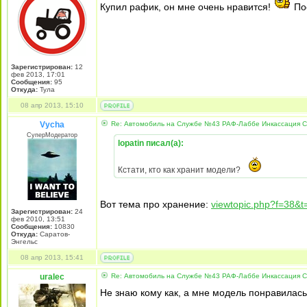
Купил рафик, он мне очень нравится!
Пос
Зарегистрирован:
12
фев 2013, 17:01
Сообщения:
95
Откуда:
Тула
08 апр 2013, 15:10
Vycha
Re: Автомобиль на Службе №43 РАФ-Лаббе Инкассация 
СуперМодератор
lopatin писал(а):
Кстати, кто как хранит модели?
Вот тема про хранение:
viewtopic.php?f=38&t
Зарегистрирован:
24
фев 2010, 13:51
Сообщения:
10830
Откуда:
Саратов-
Энгельс
08 апр 2013, 15:41
uralec
Re: Автомобиль на Службе №43 РАФ-Лаббе Инкассация 
Не знаю кому как, а мне модель понравилась!