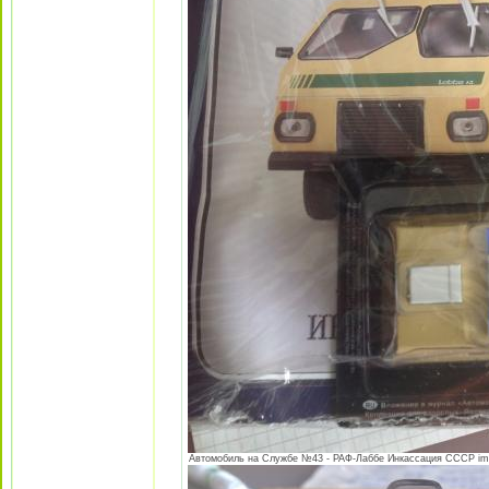
Автомобиль на Службе №43 - РАФ-Лаббе Инкассация СССР image