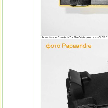
Автомобиль на Службе №43 - РАФ-Лаббе Инкассация СССР DSC0