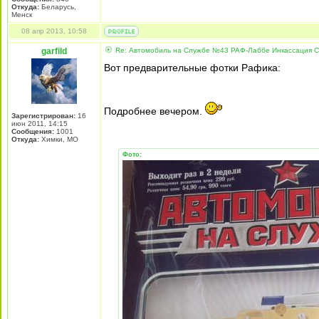
Откуда:
Беларусь,
Менск
08 апр 2013, 10:58
garfild
Re: Автомобиль на Службе №43 РАФ-Лаббе Инкассация 
Вот предварительные фотки Рафика:
Подробнее вечером.
Зарегистрирован:
16
июн 2011, 14:15
Сообщения:
1001
Откуда:
Химки, МО
Фото: