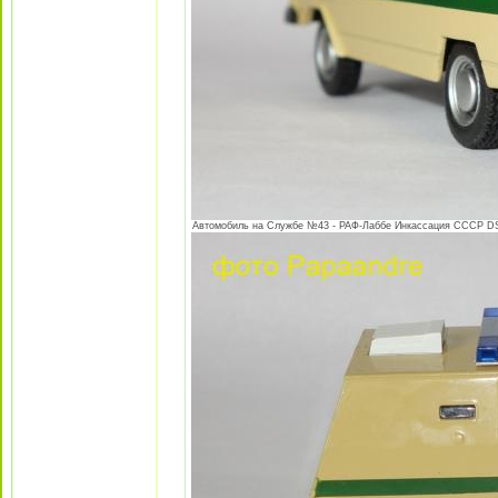
Автомобиль на Службе №43 - РАФ-Лаббе Инкассация СССР DSC0