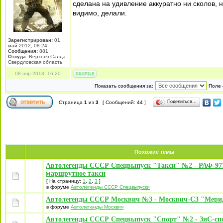
сделана на удивление аккуратно ни сколов, 
видимо, делали.
Зарегистрирован:
01
май 2012, 08:24
Сообщения:
881
Откуда:
Верхняя Салда
Свердловская область
08 апр 2013, 16:20
Показать сообщения за:
Поле 
Поделиться…
Страница
1
из
3
[ Сообщений: 44 ]
Похожие темы
Автолегенды СССР Спецвыпуск "Такси" №2 - РАФ-9
маршрутное такси
[ На страницу:
1
,
2
,
3
]
в форуме
Автолегенды СССР Спецвыпуски
Автолегенды СССР Москвич №3 - Москвич-С3 "Мери
в форуме
Автолегенды Москвич
Автолегенды СССР Спецвыпуск "Спорт" №2 - ЗиС-сп