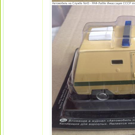
Автомобиль на Службе №43 - РАФ-Лаббе Инкассация СССР image