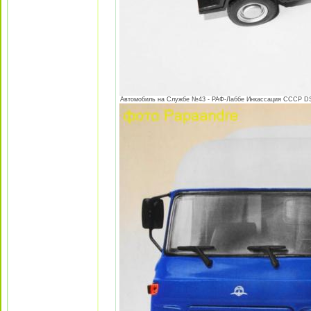
Автомобиль на Службе №43 - РАФ-Лаббе Инкассация СССР DSC0