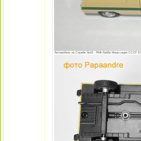
Автомобиль на Службе №43 - РАФ-Лаббе Инкассация СССР DSC0