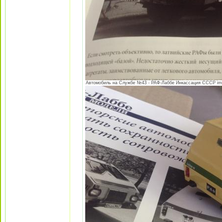
Автомобиль на Службе №43 - РАФ-Лаббе Инкассация СССР image