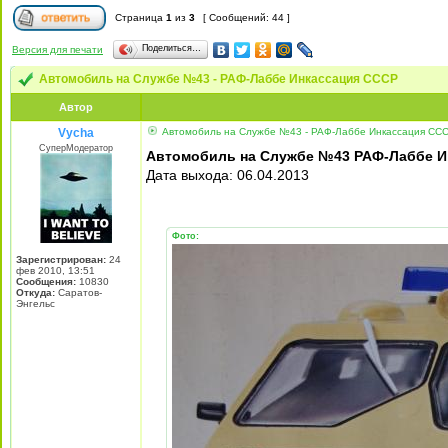
Страница
1
из
3
[ Сообщений: 44 ]
Поделиться…
Версия для печати
Автомобиль на Службе №43 - РАФ-Лаббе Инкассация СССР
Автор
Vycha
Автомобиль на Службе №43 - РАФ-Лаббе Инкассация СС
СуперМодератор
Автомобиль на Службе №43 РАФ-Лаббе И
Дата выхода: 06.04.2013
Фото:
Зарегистрирован:
24
фев 2010, 13:51
Сообщения:
10830
Откуда:
Саратов-
Энгельс