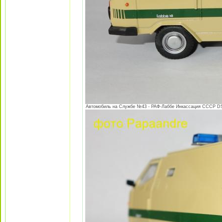
Автомобиль на Службе №43 - РАФ-Лаббе Инкассация СССР DSC0