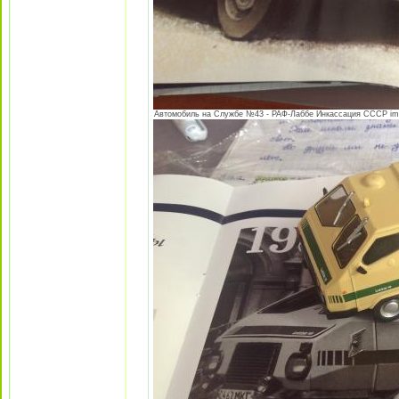
Автомобиль на Службе №43 - РАФ-Лаббе Инкассация СССР image