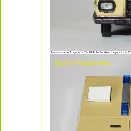
Автомобиль на Службе №43 - РАФ-Лаббе Инкассация СССР DSC0