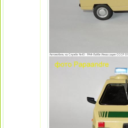
Автомобиль на Службе №43 - РАФ-Лаббе Инкассация СССР DSC0