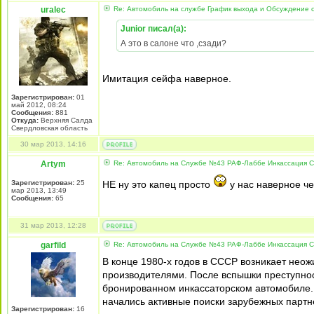
uralec
Re: Автомобиль на службе График выхода и Обсуждение 
Junior писал(а):
А это в салоне что ,сзади?
Имитация сейфа наверное.
Зарегистрирован:
01
май 2012, 08:24
Сообщения:
881
Откуда:
Верхняя Салда
Свердловская область
30 мар 2013, 14:16
Artym
Re: Автомобиль на Службе №43 РАФ-Лаббе Инкассация 
Зарегистрирован:
25
НЕ ну это капец просто
у нас наверное че
мар 2013, 13:49
Сообщения:
65
31 мар 2013, 12:28
garfild
Re: Автомобиль на Службе №43 РАФ-Лаббе Инкассация 
В конце 1980-х годов в СССР возникает нео
производителями. После вспышки преступнос
бронированном инкассаторском автомобиле.
начались активные поиски зарубежных партн
Зарегистрирован:
16