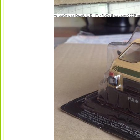
Автомобиль на Службе №43 - РАФ-Лаббе Инкассация СССР image