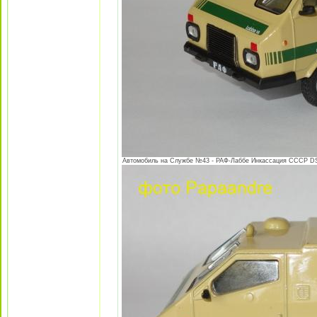
Автомобиль на Службе №43 - РАФ-Лаббе Инкассация СССР DSC0