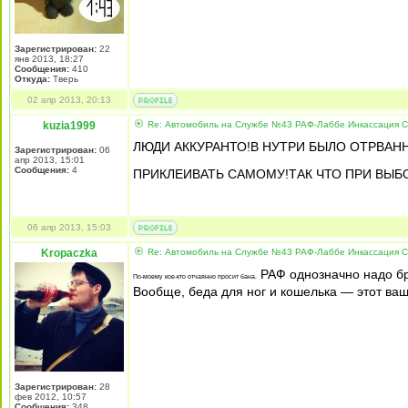
Зарегистрирован:
22
янв 2013, 18:27
Сообщения:
410
Откуда:
Тверь
02 апр 2013, 20:13
kuzia1999
Re: Автомобиль на Службе №43 РАФ-Лаббе Инкассация 
ЛЮДИ АККУРАНТО!В НУТРИ БЫЛО ОТРВАН
Зарегистрирован:
06
апр 2013, 15:01
Сообщения:
4
ПРИКЛЕИВАТЬ САМОМУ!ТАК ЧТО ПРИ ВЫБО
06 апр 2013, 15:03
Kropaczka
Re: Автомобиль на Службе №43 РАФ-Лаббе Инкассация 
РАФ однозначно надо бра
По-моему кое-кто отчаянно просит бана.
Вообще, беда для ног и кошелька — этот ваш
Зарегистрирован:
28
фев 2012, 10:57
Сообщения:
348