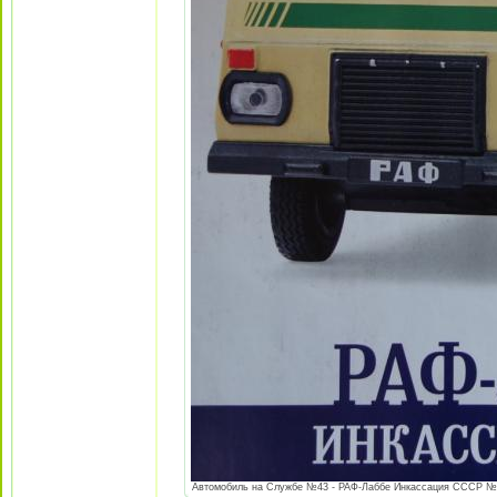
Автомобиль на Службе №43 - РАФ-Лаббе Инкассация СССР №43 