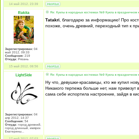
14 май 2012, 23:39
Rakita
Re: Куклы в народных костюмах №9 Кукла в праздничном
Tatakri
, благодарю за информацию! Про костол
похоже, очень древний, переходный тип к п
Зарегистрирован:
04
май 2012, 09:33
Сообщения:
219
Откуда:
Рязань
15 май 2012, 08:56
LightSide
Re: Куклы в народных костюмах №9 Кукла в праздничном
Ну что, девушки-красавицы, кто же купил нов
Никакого терпежа больше нет, нам привезут 
сама себе испортила настроение, зайдя в кио
Зарегистрирован:
04
апр 2012, 14:37
Сообщения:
54
Откуда:
город древний,
город длинный, имярек
Екатерины...
17 май 2012, 07:03