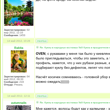
Зарегистрирован:
02
мар 2011, 12:10
Сообщения:
1453
14 май 2012, 10:26
Rakita
Re: Куклы в народных костюмах №9 Кукла в праздничном
OVEN
, с рукавами у меня так было у киевля
было приглядываться, чтобы это заметить, а т
профиль, кажется, что у них рубахи разные, 
подбирают куклу без дефектов, лепят что поп
Насчёт косичек сомневаюсь - головной убор в
Зарегистрирован:
04
май 2012, 09:33
можно ожидать)))))))
Сообщения:
219
Откуда:
Рязань
14 май 2012, 12:11
autumnalis
Re: Куклы в народных костюмах №9 Кукла в праздничном
Мне кажется, волосы будут как у калмычки -