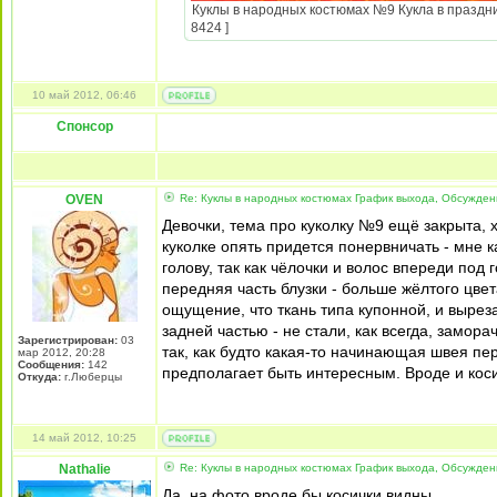
Куклы в народных костюмах №9 Кукла в праздни
8424 ]
10 май 2012, 06:46
Спонсор
OVEN
Re: Куклы в народных костюмах График выхода, Обсужде
Девочки, тема про куколку №9 ещё закрыта, 
куколке опять придется понервничать - мне 
голову, так как чёлочки и волос впереди под г
передняя часть блузки - больше жёлтого цвет
ощущение, что ткань типа купонной, и выреза
задней частью - не стали, как всегда, замор
Зарегистрирован:
03
так, как будто какая-то начинающая швея пер
мар 2012, 20:28
Сообщения:
142
предполагает быть интересным. Вроде и кос
Откуда:
г.Люберцы
14 май 2012, 10:25
Nathalie
Re: Куклы в народных костюмах График выхода, Обсужде
Да, на фото вроде бы косички видны.