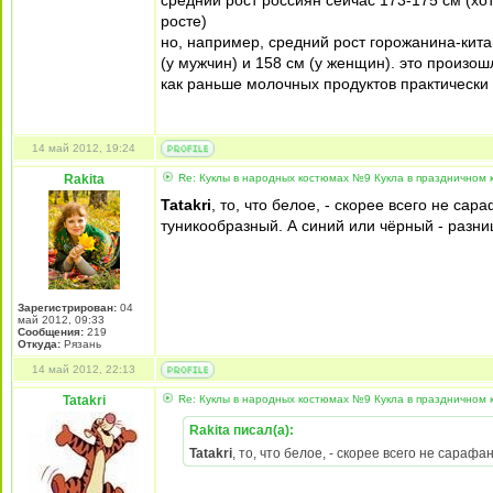
средний рост россиян сейчас 173-175 см (хо
росте)
но, например, средний рост горожанина-кита
(у мужчин) и 158 см (у женщин). это произошл
как раньше молочных продуктов практически
14 май 2012, 19:24
Rakita
Re: Куклы в народных костюмах №9 Кукла в праздничном
Tatakri
, то, что белое, - скорее всего не са
туникообразный. А синий или чёрный - разни
Зарегистрирован:
04
май 2012, 09:33
Сообщения:
219
Откуда:
Рязань
14 май 2012, 22:13
Tatakri
Re: Куклы в народных костюмах №9 Кукла в праздничном
Rakita писал(а):
Tatakri
, то, что белое, - скорее всего не сараф