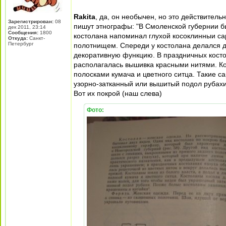
Rakita
, да, он необычен, но это действител
Зарегистрирован:
08
пишут этнографы: "В Смоленской губернии б
дек 2011, 23:14
Сообщения:
1800
костолана напоминал глухой косоклинныи са
Откуда:
Санкт-
Петербург
полотнищем. Спереди у костолана делался д
декоративную функцию. В праздничных костол
располагалась вышивка красными нитями. Кос
полосками кумача и цветного ситца. Такие 
узорно-затканный или вышитый подол рубахи
Вот их покрой (наш слева)
Фото: