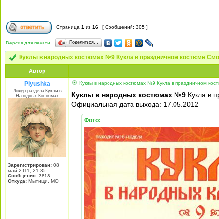
Страница
1
из
16
[ Сообщений: 305 ]
Поделиться…
Версия для печати
Куклы в народных костюмах №9 Кукла в праздничном костюме Смо
Автор
Plyushka
Куклы в народных костюмах №9 Кукла в праздничном кос
Лидер раздела Куклы в
Куклы в народных костюмах №9
Кукла в п
Народных Костюмах
Официальная дата выхода: 17.05.2012
Фото:
Зарегистрирован:
08
май 2011, 21:35
Сообщения:
3813
Откуда:
Мытищи, МО