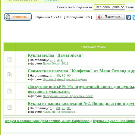
Показать сообщения за:
Поле 
Поделиться…
Страница
1
из
16
[ Сообщений: 305 ]
Похожие темы
Куклы молда "Дамы эпохи"
[ На страницу:
1
,
2
,
3
,
4
]
в форуме
Дамы Эпохи 2011
Совместная покупка "Конфеток" от Мари Осмонд и д
[ На страницу:
1
...
88
,
89
,
90
]
в форуме
Прочие Куклы Купить-Продать
Лоскутное шитьё № 95: игрушечный квилт для куклы,
подушка с мышками.
в форуме
Лоскутное Шитье. Красиво и легко
Куклы из наших коллекций №2. Винил,пластик и друг
[ На страницу:
1
...
89
,
90
,
91
]
в форуме
Куклы не из журналов
Форум о коллекциях ДеАгостини, Ашет, Eaglemoss
»
Куклы и Кукольная Мин