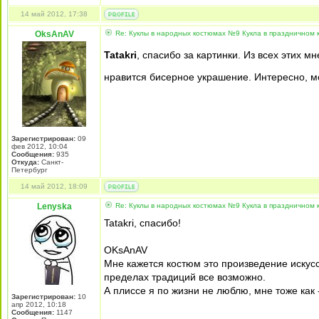
14 май 2012, 17:38
OksAnAV
Re: Куклы в народных костюмах №9 Кукла в праздничном
Tatakri
, спасибо за картинки. Из всех этих м
нравится бисерное украшение. Интересно, мо
Зарегистрирован:
09
фев 2012, 10:04
Сообщения:
935
Откуда:
Санкт-
Петербург
14 май 2012, 18:09
Lenyska
Re: Куклы в народных костюмах №9 Кукла в праздничном
Tatakri, спасибо!
OKsAnAV
Мне кажется костюм это произведение искусс
пределах традиций все возможно.
А плиссе я по жизни не люблю, мне тоже как
Зарегистрирован:
10
апр 2012, 10:18
Сообщения:
1147