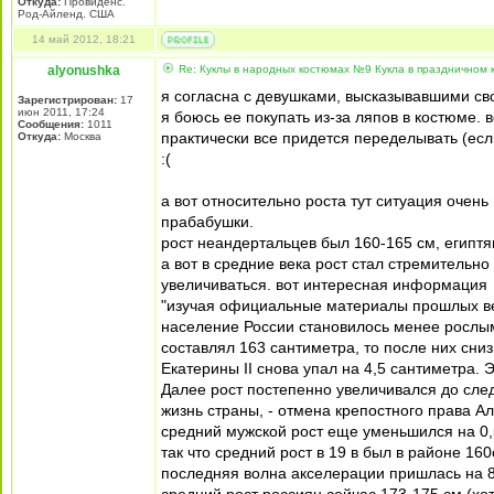
Откуда:
Провиденс.
Род-Айленд. США
14 май 2012, 18:21
alyonushka
Re: Куклы в народных костюмах №9 Кукла в праздничном
я согласна с девушками, высказывавшими св
Зарегистрирован:
17
июн 2011, 17:24
я боюсь ее покупать из-за ляпов в костюме. 
Сообщения:
1011
практически все придется переделывать (есл
Откуда:
Москва
:(
а вот относительно роста тут ситуация очен
прабабушки.
рост неандертальцев был 160-165 см, египтян
а вот в средние века рост стал стремительно
увеличиваться. вот интересная информация
"изучая официальные материалы прошлых ве
население России становилось менее рослым
составлял 163 сантиметра, то после них сни
Екатерины II снова упал на 4,5 сантиметра.
Далее рост постепенно увеличивался до с
жизнь страны, - отмена крепостного права Ал
средний мужской рост еще уменьшился на 0,
так что средний рост в 19 в был в районе 160
последняя волна акселерации пришлась на 80