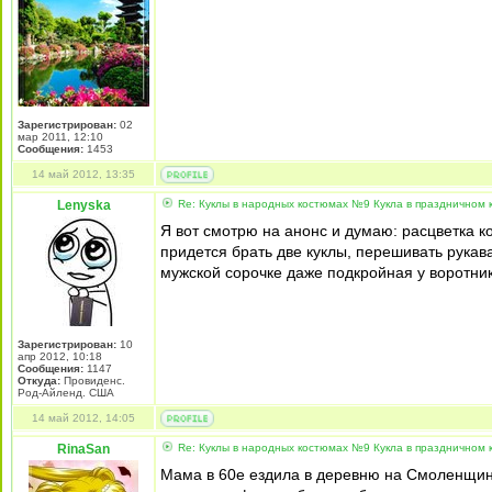
Зарегистрирован:
02
мар 2011, 12:10
Сообщения:
1453
14 май 2012, 13:35
Lenyska
Re: Куклы в народных костюмах №9 Кукла в праздничном
Я вот смотрю на анонс и думаю: расцветка к
придется брать две куклы, перешивать рукав
мужской сорочке даже подкройная у воротника
Зарегистрирован:
10
апр 2012, 10:18
Сообщения:
1147
Откуда:
Провиденс.
Род-Айленд. США
14 май 2012, 14:05
RinaSan
Re: Куклы в народных костюмах №9 Кукла в праздничном
Мама в 60е ездила в деревню на Смоленщине,