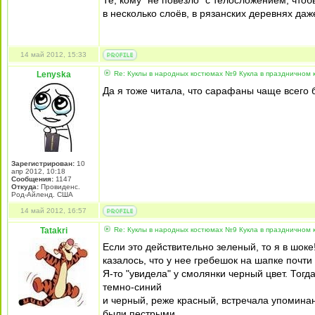
Те, кому "не повезло" с телосложением, чтоб
в несколько слоёв, в рязанских деревнях да
14 май 2012, 15:33
Lenyska
Re: Куклы в народных костюмах №9 Кукла в праздничном
Да я тоже читала, что сарафаны чаще всего 
Зарегистрирован:
10
апр 2012, 10:18
Сообщения:
1147
Откуда:
Провиденс.
Род-Айленд. США
14 май 2012, 16:57
Tatakri
Re: Куклы в народных костюмах №9 Кукла в праздничном
Если это действительно зеленый, то я в шоке
казалось, что у нее гребешок на шапке почти
Я-то "увидела" у смолянки черный цвет. Тог
темно-синий
и черный, реже красный, встречала упоминан
были пестрыми.