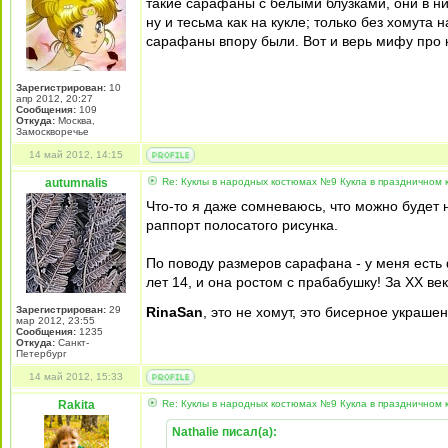
такие сарафаны с белыми блузками, они в н
ну и тесьма как на кукле; только без хомута
сарафаны впору были. Вот и верь мифу про 
Зарегистрирован:
10
апр 2012, 20:27
Сообщения:
109
Откуда:
Москва,
Замоскворечье
14 май 2012, 14:15
autumnalis
Re: Куклы в народных костюмах №9 Кукла в праздничном
Что-то я даже сомневаюсь, что можно будет 
раппорт полосатого рисунка.
По поводу размеров сарафана - у меня есть
лет 14, и она ростом с прабабушку! За XX ве
Зарегистрирован:
29
RinaSan
, это не хомут, это бисерное украше
мар 2012, 23:55
Сообщения:
1235
Откуда:
Санкт-
Петербург
14 май 2012, 15:33
Rakita
Re: Куклы в народных костюмах №9 Кукла в праздничном
Nathalie писал(а):