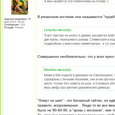
А мне нравятся эти помпончики на голове :)
В рязанском костюме они называются "пушк
Зарегистрирован:
04
май 2012, 09:33
Сообщения:
219
Откуда:
Рязань
Lenyska писал(а):
Я вот смотрю на анонс и думаю: расцветка кофт
две куклы, перешивать рукава. Симметрия в из
подкройная у воротника симметрична , а тут рука
Совершенно необязательно, что у всех кукол 
RinaSan писал(а):
Мама в 60е ездила в деревню на Смоленщине, т
сарафаны с белыми блузками, они в них фоткали
кукле; только без хомута на шее, и головных у
верь мифу про крепких деревенских девицах.
"Хомут на шее" - это бисерный гайтан, он ид
правило, всеразмерная... Люди-то во все век
было не 90-60-90, а "кровь с молоком", чем 