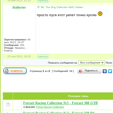
14 сен 2012, 22:12
Bullterier
Re: The Dog Collection №62 Уиппет
просто пуся етот уипет точно куплю
Зарегистрирован:
04
июн 2012, 14:37
Сообщения:
161
Откуда:
Украина ,
Ковель
03 ноя 2012, 19:15
Показать сообщения за:
Поле 
Поделиться…
Страница
1
из
2
[ Сообщений: 24 ]
Похожие темы
Ferrari Racing Collection №5 - Ferrari 308 GTB
в форуме
Ferrari Racing Collection