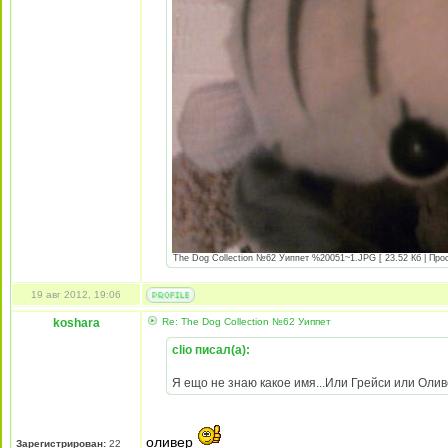
The Dog Collection №62 Уиппет %20051~1.JPG [ 23.52 Кб | Прос
19 авг 2012, 19:06
koshara
Re: The Dog Collection №62 Уиппет
clio писал(а):
Я ещо не знаю какое имя...Или Грейси или Оли
оливер
Зарегистрирован:
22