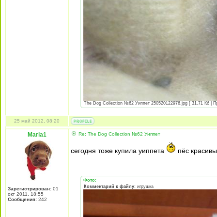
The Dog Collection №62 Уиппет 250520122976.jpg [ 31.71 Кб | П
25 май 2012, 08:20
Maria1
Re: The Dog Collection №62 Уиппет
сегодня тоже купила уиппета
пёс красив
Фото:
Комментарий к файлу:
игрушка
Зарегистрирован:
01
окт 2011, 18:55
Сообщения:
242