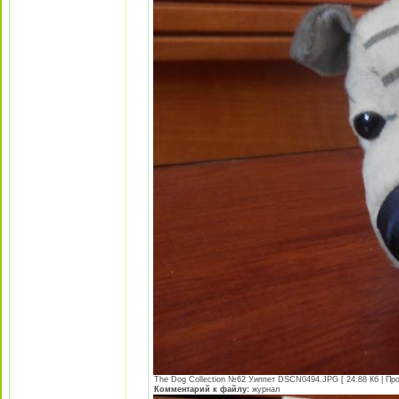
The Dog Collection №62 Уиппет DSCN0494.JPG [ 24.88 Кб | Про
Комментарий к файлу:
журнал