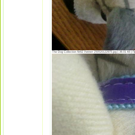
The Dog Collection №62 Уиппет 250520122975.jpg [ 36.01 Кб | П