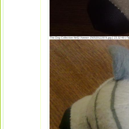
The Dog Collection №62 Уиппет 250520122974.jpg [ 23.32 Кб | П