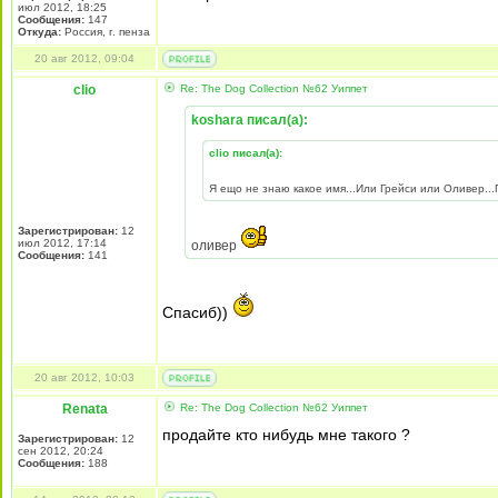
июл 2012, 18:25
Сообщения:
147
Откуда:
Россия, г. пенза
20 авг 2012, 09:04
clio
Re: The Dog Collection №62 Уиппет
koshara писал(а):
clio писал(а):
Я ещо не знаю какое имя...Или Грейси или Оливер.
Зарегистрирован:
12
июл 2012, 17:14
оливер
Сообщения:
141
Спасиб))
20 авг 2012, 10:03
Renata
Re: The Dog Collection №62 Уиппет
продайте кто нибудь мне такого ?
Зарегистрирован:
12
сен 2012, 20:24
Сообщения:
188