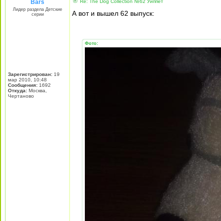
Bars
Re: The Dog Collection №62 Уиппет
Лидер раздела Детские
А вот и вышел 62 выпуск:
серии
Фото:
Зарегистрирован:
19
мар 2010, 10:48
Сообщения:
1692
Откуда:
Москва,
Чертаново