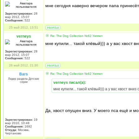
мне сегодня наверно вечером папа принесёт
Зарегистрирован:
28
мар 2012, 15:07
Сообщения:
522
25 май 2012, 13:51
verneys
Re: The Dog Collection №62 Уиппет
мне купили... такой клёвый))) а у вас хвост 
Зарегистрирован:
28
мар 2012, 15:07
Сообщения:
522
26 май 2012, 21:30
Bars
Re: The Dog Collection №62 Уиппет
Лидер раздела Детские
серии
verneys писал(а):
мне купили... такой клёвый))) а у вас хвост вни
Да, хвост опущен вниз. У моего пса ещё и мо
Зарегистрирован:
19
мар 2010, 10:48
Сообщения:
1692
Откуда:
Москва,
Чертаново