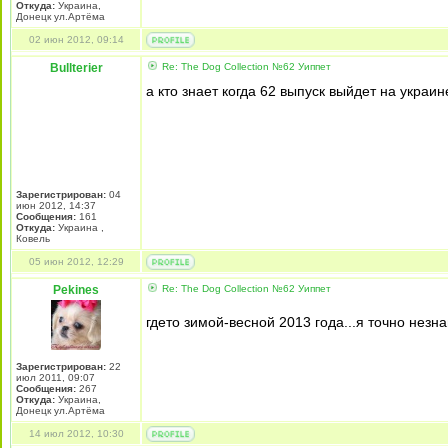
Откуда:
Украина,
Донецк ул.Артёма
02 июн 2012, 09:14
Bullterier
Re: The Dog Collection №62 Уиппет
а кто знает когда 62 выпуск выйдет на украин
Зарегистрирован:
04
июн 2012, 14:37
Сообщения:
161
Откуда:
Украина ,
Ковель
05 июн 2012, 12:29
Pekines
Re: The Dog Collection №62 Уиппет
гдето зимой-весной 2013 года...я точно незн
Зарегистрирован:
22
июл 2011, 09:07
Сообщения:
267
Откуда:
Украина,
Донецк ул.Артёма
14 июл 2012, 10:30