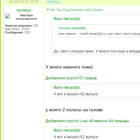
26 май 2012, 21:50
verneys
Re: The Dog Collection №62 Уиппет
Bars писал(а):
Зарегистрирован:
28
verneys писал(а):
мар 2012, 15:07
Сообщения:
522
мне купили... такой клёвый))) а у вас хвост вниз опу
Да, хвост опущен вниз. У моего пса ещё и морда
У моего немного тоже)
Добавлено спустя 57 секунд:
Bars писал(а):
А вот и вышел 62 выпуск:
у моего 2 полосы на голове
Добавлено спустя 1 час 44 минуты 44 секунды:
Bars писал(а):
А вот и вышел 62 выпуск: