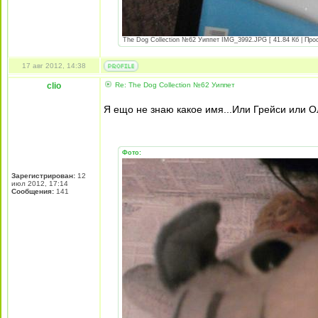
The Dog Collection №62 Уиппет IMG_3992.JPG [ 41.84 Кб | Прос
17 авг 2012, 14:38
clio
Re: The Dog Collection №62 Уиппет
Я ещо не знаю какое имя...Или Грейси или 
Фото:
Зарегистрирован:
12
июл 2012, 17:14
Сообщения:
141