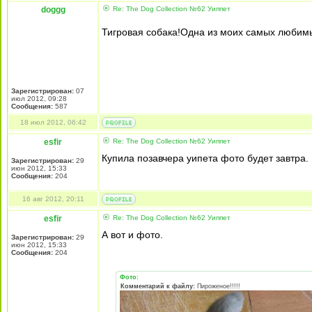
doggg
Re: The Dog Collection №62 Уиппет
Тигровая собака!Одна из моих самых любим
Зарегистрирован:
07
июл 2012, 09:28
Сообщения:
587
18 июл 2012, 06:42
esfir
Re: The Dog Collection №62 Уиппет
Купила позавчера уипета фото будет завтра.
Зарегистрирован:
29
июн 2012, 15:33
Сообщения:
204
16 авг 2012, 20:11
esfir
Re: The Dog Collection №62 Уиппет
А вот и фото.
Зарегистрирован:
29
июн 2012, 15:33
Сообщения:
204
Фото:
Комментарий к файлу:
Пироженое!!!!!