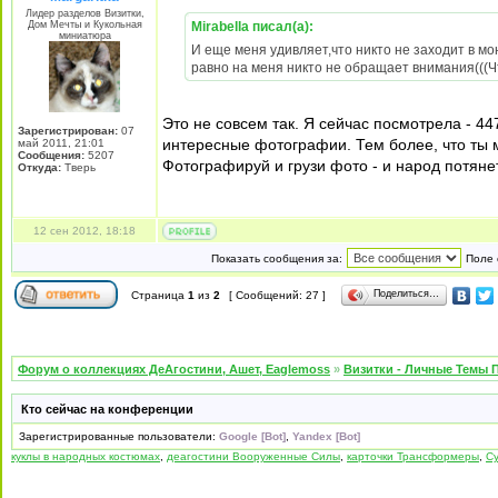
Лидер разделов Визитки,
Дом Мечты и Кукольная
Mirabella писал(а):
миниатюра
И еще меня удивляет,что никто не заходит в мою
равно на меня никто не обращает внимания(((Ч
Это не совсем так. Я сейчас посмотрела - 44
Зарегистрирован:
07
интересные фотографии. Тем более, что ты м
май 2011, 21:01
Сообщения:
5207
Фотографируй и грузи фото - и народ потяне
Откуда:
Тверь
12 сен 2012, 18:18
Показать сообщения за:
Поле 
Поделиться…
Страница
1
из
2
[ Сообщений: 27 ]
Форум о коллекциях ДеАгостини, Ашет, Eaglemoss
»
Визитки - Личные Темы 
Кто сейчас на конференции
Зарегистрированные пользователи:
Google [Bot]
,
Yandex [Bot]
куклы в народных костюмах
,
деагостини Вооруженные Силы
,
карточки Трансформеры
,
Су