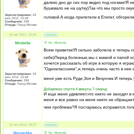
далеко дно до сих пор видно под ногами!Я 
бушевало не на шутку)Так что мы просто окуе
Зарегистрирован:
29
головой.А когда прилетели в Египет, обгорел
июн 2011, 13:48
Сообщения:
299
Откуда:
Город Москва
19 авг 2012, 15:20
Mirabella
Re: Mirabella
Всем приветик!Я сильно заболела и теперь с
себе)Перед болезнью,мы с мамой и папой хо
хочется рассказать об игре в которую я игр
"Одноклассники",и,теперь очень часто в нее 
Зарегистрирован:
29
июн 2011, 13:48
меня уже есть Руди,Зоя и Везунчик.И теперь
Сообщения:
299
Откуда:
Город Москва
Добавлено спустя 4 минуты 7 секунд:
И еще меня удивляет,что никто не заходит в 
меня и все равно на меня никто не обращает
чем проблема?Я постараюсь исправится,толь
11 сен 2012, 18:37
Margaritka
Re: Mirabella