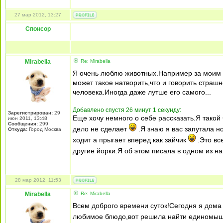
27 мар 2012, 13:27
Спонсор
Mirabella
Re: Mirabella
Я очень люблю животных.Например за моим 
может такое натворить,что и говорить страш
человека.Иногда даже лутше его самого...
Добавлено спустя 26 минут 1 секунду:
Зарегистрирован:
29
Еще хочу немного о себе рассказать.Я такой 
июн 2011, 13:48
Сообщения:
299
дело не сделает
.Я знаю я вас запутала но
Откуда:
Город Москва
ходит а прыгает вперед как зайчик
.Это все
другие йорки.Я об этом писала в одном из н
28 мар 2012, 11:53
Mirabella
Re: Mirabella
Всем доброго времени суток!Сегодня я дома
любимое блюдо,вот решила найти единомы