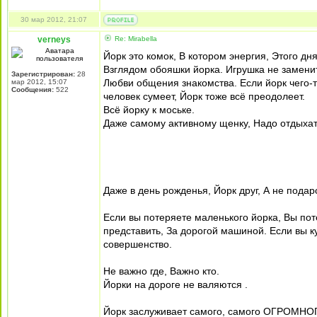
30 мар 2012, 21:07
verneys
Re: Mirabella
Йорк это комок, В котором энергия, Этого дн
Взглядом обояшки йорка. Игрушка не заменит
Зарегистрирован:
28
Любви общения знакомства. Если йорк чего-то
мар 2012, 15:07
Сообщения:
522
человек сумеет, Йорк тоже всё преодолеет.
Всё йорку к моське.
Даже самому активному щенку, Надо отдыхат
Даже в день рожденья, Йорк друг, А не подар
Если вы потеряете маленького йорка, Вы поте
представить, За дорогой машиной. Если вы к
совершенство.
Не важно где, Важно кто.
Йорки на дороге не валяются .
Йорк заслуживает самого, самого ОГРОМНОГ