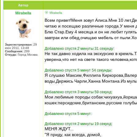
Автор
Mirabella
Mirabella
Всем привет!Меня зовут Алиса.Мне 10 лет.Де
читаю и посещаю различные города.У меня д
Блю Стар.Ему 4 месяца и он не любит гулять
завтрак или обед,очищаю мебель от пыли.Хо
Зарегистрирован:
29
июн 2011, 13:48
Добавлено спустя 2 минуты 31 секунду:
Сообщения:
299
Не так давно ходила на экскурсию в кремль.
Откуда:
Город Москва
уверена,что нет на свете такого человека,ко
Добавлено спустя 5 минут 54 секунды:
Я слушаю Максим,Филлипа Киркорова,Валер
воды,Держись Чарли,Ханна Монтана.Из мульт
Добавлено спустя 3 минуты 59 секунд:
Мои любимые породы собак:чихуахуа,йоркшир
кошек:персидские,британские,русские голубы
Добавлено спустя 5 минут:
Добавлено спустя 2 минуты 19 секунд:
МЕНЯ ЖДУТ...
"Я приду, как всегда, домой,