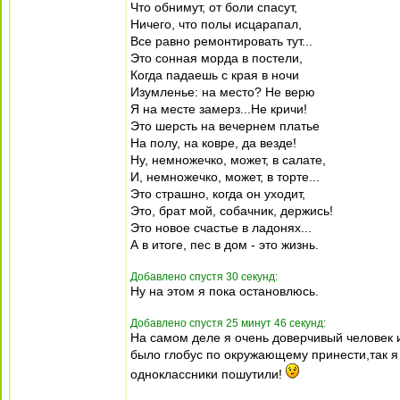
Что обнимут, от боли спасут,
Ничего, что полы исцарапал,
Все равно ремонтировать тут...
Это сонная морда в постели,
Когда падаешь с края в ночи
Изумленье: на место? Не верю
Я на месте замерз...Не кричи!
Это шерсть на вечернем платье
На полу, на ковре, да везде!
Ну, немножечко, может, в салате,
И, немножечко, может, в торте...
Это страшно, когда он уходит,
Это, брат мой, собачник, держись!
Это новое счастье в ладонях...
А в итоге, пес в дом - это жизнь.
Добавлено спустя 30 секунд:
Ну на этом я пока остановлюсь.
Добавлено спустя 25 минут 46 секунд:
На самом деле я очень доверчивый человек 
было глобус по окружающему принести,так я 
одноклассники пошутили!