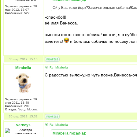
Зарегистрирован:
28
Ой,у Вас тоже йорк?Замечательная собачка!Как
мар 2012, 15:07
Сообщения:
522
-спасибо!!!
её имя Ванесса.
выложи фото твоего пёсика! кстати, я в субб
взлететь!
я боялась собачке по носику лоп
30 мар 2012, 15:13
Mirabella
Re: Mirabella
С радостью выложу,но чуть позже.Ванесса-о
Зарегистрирован:
29
июн 2011, 13:48
Сообщения:
299
Откуда:
Город Москва
30 мар 2012, 15:32
verneys
Re: Mirabella
Mirabella писал(а):