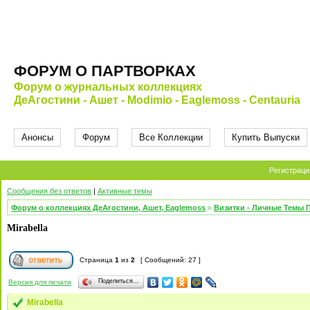
ФОРУМ О ПАРТВОРКАХ
Форум о журнальных коллекциях
ДеАгостини - Ашет - Modimio - Eaglemoss - Centauria
Анонсы
Форум
Все Коллекции
Купить Выпуски
Регистраци
Сообщения без ответов
|
Активные темы
Форум о коллекциях ДеАгостини, Ашет, Eaglemoss
»
Визитки - Личные Темы 
Mirabella
Страница
1
из
2
[ Сообщений: 27 ]
Поделиться…
Версия для печати
Mirabella