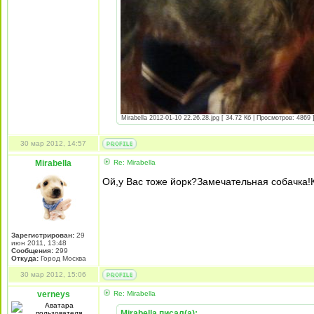
Mirabella 2012-01-10 22.26.28.jpg [ 34.72 Кб | Просмотров: 4869 
30 мар 2012, 14:57
Mirabella
Re: Mirabella
Ой,у Вас тоже йорк?Замечательная собачка!К
Зарегистрирован:
29
июн 2011, 13:48
Сообщения:
299
Откуда:
Город Москва
30 мар 2012, 15:06
verneys
Re: Mirabella
Mirabella писал(а):