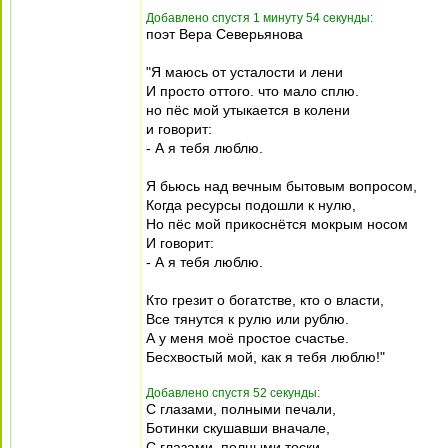
Добавлено спустя 1 минуту 54 секунды:
поэт Вера Cеверьянова
"Я маюсь от усталости и лени
И просто оттого. что мало сплю.
но пёс мой утыкается в колени
и говорит:
- А я тебя люблю.
Я бьюсь над вечным бытовым вопросом,
Когда ресурсы подошли к нулю,
Но пёс мой прикоснётся мокрым носом
И говорит:
- А я тебя люблю.
Кто грезит о богатстве, кто о власти,
Все тянутся к рулю или рублю.
А у меня моё простое счастье.
Бесхвостый мой, как я тебя люблю!"
Добавлено спустя 52 секунды:
С глазами, полными печали,
Ботинки скушавши вначале,
С глазами, полными тоски,