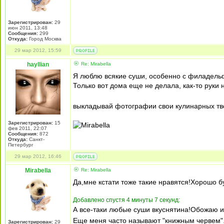
Зарегистрирован:
29
июн 2011, 13:48
Сообщения:
299
Откуда:
Город Москва
29 мар 2012, 15:59
hayllian
Re: Mirabella
Я люблю всякие суши, особенно с филадельф
Только вот дома еще не делала, как-то руки 
выкладывай фотографии свои кулинарных т
Зарегистрирован:
15
фев 2011, 22:07
Сообщения:
872
Откуда:
Санкт-
Петербург
29 мар 2012, 16:46
Mirabella
Re: Mirabella
Да,мне кстати тоже такие нравятся!Хорошо б
Добавлено спустя 4 минуты 7 секунд:
А все-таки любые суши вкуснятина!Обожаю и
Еще меня часто называют "книжным червем"
Зарегистрирован:
29