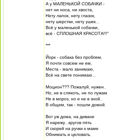
А у МАЛЕНЬКОЙ СОБАЧКИ -
нет ни носа, ни хвоста,
Нету лапок, нету глазок,
нету шерстки, нету ушек...
Всё у маленькой собачки,
всё - СПЛОШНАЯ КРАСОТА!!!"
***
Йорк - собака без проблем,
Я почти совсем не ем,
Места - мало занимаю,
Всё на свете понимаю...
Моцион??? Пожалуй, нужен..
Но, не в слякоть, не по лужам
Не в мороз, но и не в зной..
В общем, так - пошли домой.
Вот уж дома, на диване
Я нарежу...кругов пять
И скорей на ручки к маме
Обнимать и целовать.