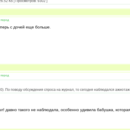
6.52 Кб | Просмотров: 9302 ]
 пород
еперь с дочей еще больше.
 пород
0). По поводу обсуждения спроса на журнал, то сегодня наблюдался ажиотаж
ыл! давно такого не наблюдала, особенно удивила бабушка, котор