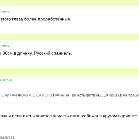
 пород
 этого глаза более проработанные.
 пород
о 30см в длинну. Русский спаниель.
ых пород
 -ПОЧИТАЙ ФОРУМ С САМОГО НАЧАЛА! Там есть фотки-ВСЕХ собак,и не требуй 
тему и если очень хочется увидеть фото собачки в другом варианте,
ожалуста