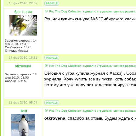
13 фев 2010, 22:09
бронзовка
Re: The Dog Collection журнал с игрушками щенков разных
Решили купить сынуле №3 "Сибирского хаски
Зарегистрирован:
14
янв 2010, 16:37
Сообщения:
1523
Откуда:
Москва
17 фев 2010, 18:31
otkrovena
Re: The Dog Collection журнал с игрушками щенков разных
Сегодня с утра купила журнал с Хаски) . Со
Зарегистрирован:
18
фев 2010, 08:50
журнала. Хочу купить все выпуски, хоть соба
Сообщения:
5
потому что уже пару лет коллекционирую тек
18 фев 2010, 08:54
Helit
Re: The Dog Collection журнал с игрушками щенков разных
otkrovena
, спасибо за отзыв. Будем ждать с 