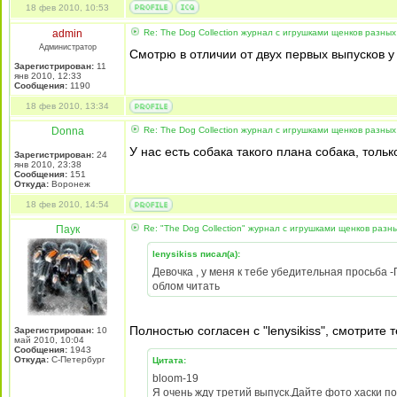
18 фев 2010, 10:53
admin
Re: The Dog Collection журнал с игрушками щенков разных
Администратор
Смотрю в отличии от двух первых выпусков у
Зарегистрирован:
11
янв 2010, 12:33
Сообщения:
1190
18 фев 2010, 13:34
Donna
Re: The Dog Collection журнал с игрушками щенков разных
У нас есть собака такого плана собака, тольк
Зарегистрирован:
24
янв 2010, 23:38
Сообщения:
151
Откуда:
Воронеж
18 фев 2010, 14:54
Паук
Re: "The Dog Collection" журнал с игрушками щенков разн
lenysikiss писал(а):
Девочка , у меня к тебе убедительная просьба
облом читать
Полностью согласен с "lenysikiss", смотрите 
Зарегистрирован:
10
май 2010, 10:04
Сообщения:
1943
Откуда:
С-Петербург
Цитата:
bloom-19
Я очень жду третий выпуск.Дайте фото хаски п