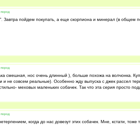
 пород
". Завтра пойдем покупать, а еще скорпиона и минерал (в общем п
 пород
бака смешная, нос очень длинный ), больше похожа на волчонка. Ку
ки и не совсем реальные). Особенно жду выпуска с джек рассел терь
стильно- меховых маленьких собачек. Так что эта серия просто под
 пород
нетерпением, когда до нас довезут этих собачек. Мне, кстати, тоже