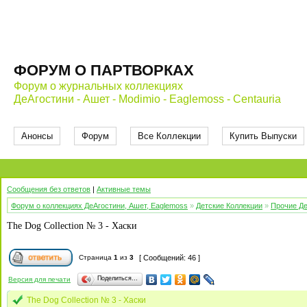
ФОРУМ О ПАРТВОРКАХ
Форум о журнальных коллекциях
ДеАгостини - Ашет - Modimio - Eaglemoss - Centauria
Анонсы
Форум
Все Коллекции
Купить Выпуски
Сообщения без ответов
|
Активные темы
Форум о коллекциях ДеАгостини, Ашет, Eaglemoss
»
Детские Коллекции
»
Прочие Де
The Dog Collection № 3 - Хаски
Страница
1
из
3
[ Сообщений: 46 ]
Поделиться…
Версия для печати
The Dog Collection № 3 - Хаски