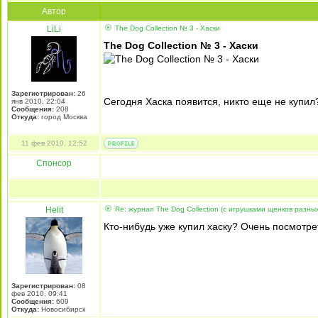
Автор
LiLi
The Dog Collection № 3 - Хаски
The Dog Collection № 3 - Хаски
Зарегистрирован:
26
Сегодня Хаска появится, никто еще не купи
янв 2010, 22:04
Сообщения:
208
Откуда:
город Москва
11 фев 2010, 12:52
Спонсор
Helit
Re: журнал The Dog Collection (с игрушками щенков разны
Кто-нибудь уже купил хаску? Очень посмотре
Зарегистрирован:
08
фев 2010, 09:41
Сообщения:
609
Откуда:
Новосибирск