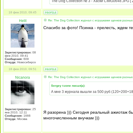
The Dog Collection № 3 - Хаски CIMG0648.JPG [ 2
18 фев 2010, 09:45
Helit
Re: The Dog Collection журнал с игрушками щенков разных
Спасибо за фото! Псинка - прелесть, ждем т
Зарегистрирован:
08
фев 2010, 09:41
Сообщения:
609
Откуда:
Новосибирск
18 фев 2010, 09:51
Nicanora
Re: The Dog Collection журнал с игрушками щенков разных
Sergey t-zone писал(а):
А мне 3 журнала вышли за 500 руб (120+200+18
Зарегистрирован:
25
Я разорена ))) Сегодня реальный ажиотаж б
янв 2010, 12:11
Сообщения:
1666
многочисленным внучкам )))
Откуда:
Москва