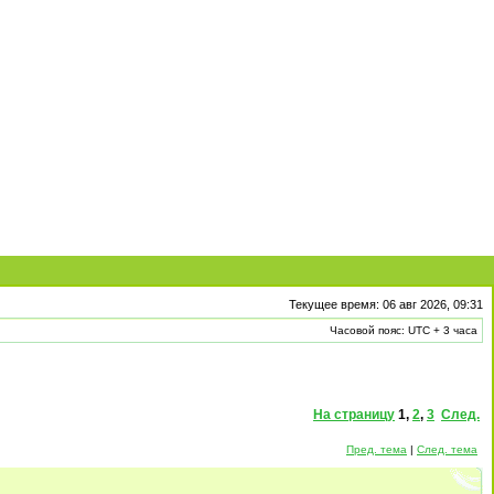
Текущее время: 06 авг 2026, 09:31
Часовой пояс: UTC + 3 часа
На страницу
1
,
2
,
3
След.
Пред. тема
|
След. тема