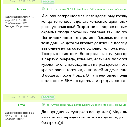
13 июл 2011, 10:17
Noise
Re: Суперкары №11 Lotus Espirt V8 фото модели, обсужд
И снова возвращаемся к стандартному косяку 
Зарегистрирован:
30
мар 2011, 12:33
конце-то концов, сделать колесные арки так
Сообщения:
124
р это уж слишком! Покрышки с направленным
Откуда:
Воронеж
окраина обода покрышки сделана так, что по
Вентиляционные отверстия в боковых понтон
таки данные детали играют далеко не после
выполнен ну уж совсем условно, я, пожалуй,
Теперь о приятном. Во-первых, как тут уже 
в первую очередь, конечно, есть чем полюбо
кузова- очень насыщенная и ярка краска пот
краски очень толстым, а на моей модели ещ
В общем, после Форда GT у меня было появил
с качеством ДЕА не сделала и вряд ли делать
13 июл 2011, 10:45
Efro
Re: Суперкары №11 Lotus Espirt V8 фото модели, обсужд
Да породистый суперкар испортили)) Модел
Зарегистрирован:
13
июл 2011, 16:13
из-за этого передник колеса не крутятся, да 
Сообщения:
2
без греха)))