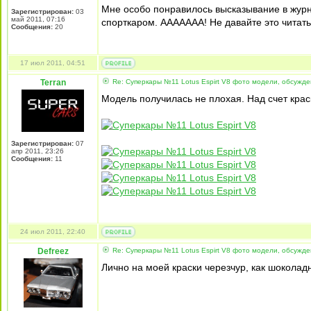
Мне особо понравилось высказывание в журна
Зарегистрирован:
03
май 2011, 07:16
спорткаром. ААААААА! Не давайте это читать
Сообщения:
20
17 июл 2011, 04:51
Terran
Re: Суперкары №11 Lotus Espirt V8 фото модели, обсужд
Модель получилась не плохая. Над счет крас
Зарегистрирован:
07
апр 2011, 23:26
Сообщения:
11
24 июл 2011, 22:40
Defreez
Re: Суперкары №11 Lotus Espirt V8 фото модели, обсужд
Лично на моей краски черезчур, как шоколадн