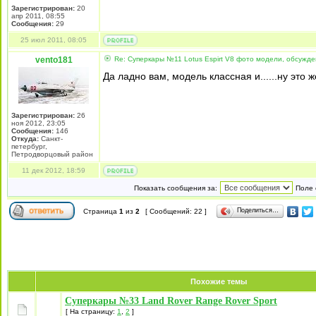
Зарегистрирован:
20
апр 2011, 08:55
Сообщения:
29
25 июл 2011, 08:05
vento181
Re: Суперкары №11 Lotus Espirt V8 фото модели, обсужд
Да ладно вам, модель классная и......ну это ж
Зарегистрирован:
26
ноя 2012, 23:05
Сообщения:
146
Откуда:
Санкт-
петербург,
Петродворцовый район
11 дек 2012, 18:59
Показать сообщения за:
Поле 
Поделиться…
Страница
1
из
2
[ Сообщений: 22 ]
Похожие темы
Суперкары №33 Land Rover Range Rover Sport
[ На страницу:
1
,
2
]