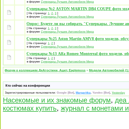
в форуме
Суперкары Лучшие Автомобили Mира
Суперкары №2 ASTON MARTIN DB4 COUPE фото моде
[ На страницу:
1
,
2
,
3
]
в форуме
Суперкары Лучшие Автомобили Mира
Опрос: Будете ли вы собирать "Суперкары. Лучшие а
[ На страницу:
1
,
2
,
3
]
в форуме
Суперкары Лучшие Автомобили Mира
Суперкары №25 Aston Martin AMV8 фото модели, обсу
[ На страницу:
1
,
2
]
в форуме
Суперкары Лучшие Автомобили Mира
Суперкары №13 Alfa Romeo Montereal фото модели, об
[ На страницу:
1
,
2
]
в форуме
Суперкары Лучшие Автомобили Mира
Форум о коллекциях ДеАгостини, Ашет, Eaglemoss
»
Модели Автомобилей (1:
Кто сейчас на конференции
Зарегистрированные пользователи:
Google [Bot]
,
Margaritka
,
Yandex [Bot]
,
Yesterday
Насекомые и их знакомые форум
,
деа
костюмах купить
,
журнал с монетами и