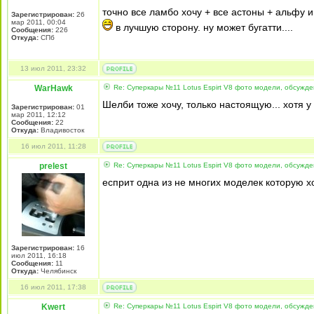
точно все ламбо хочу + все астоны + альфу и
Зарегистрирован:
26
мар 2011, 00:04
в лучшую сторону. ну может бугатти....
Сообщения:
226
Откуда:
СПб
13 июл 2011, 23:32
WarHawk
Re: Суперкары №11 Lotus Espirt V8 фото модели, обсужд
Шелби тоже хочу, только настоящую... хотя у
Зарегистрирован:
01
мар 2011, 12:12
Сообщения:
22
Откуда:
Владивосток
16 июл 2011, 11:28
prelest
Re: Суперкары №11 Lotus Espirt V8 фото модели, обсужд
есприт одна из не многих моделек которую х
Зарегистрирован:
16
июл 2011, 16:18
Сообщения:
11
Откуда:
Челябинск
16 июл 2011, 17:38
Kwert
Re: Суперкары №11 Lotus Espirt V8 фото модели, обсужд