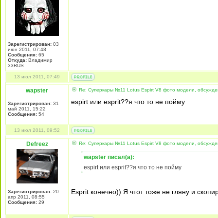
Зарегистрирован:
03
июн 2011, 07:48
Сообщения:
65
Откуда:
Владимир
33RUS
13 июл 2011, 07:49
wapster
Re: Суперкары №11 Lotus Espirt V8 фото модели, обсужд
espirt или esprit??я что то не пойму
Зарегистрирован:
31
май 2011, 15:22
Сообщения:
54
13 июл 2011, 09:52
Defreez
Re: Суперкары №11 Lotus Espirt V8 фото модели, обсужд
wapster писал(а):
espirt или esprit??я что то не пойму
Esprit конечно)) Я чтот тоже не гляну и скоп
Зарегистрирован:
20
апр 2011, 08:55
Сообщения:
29