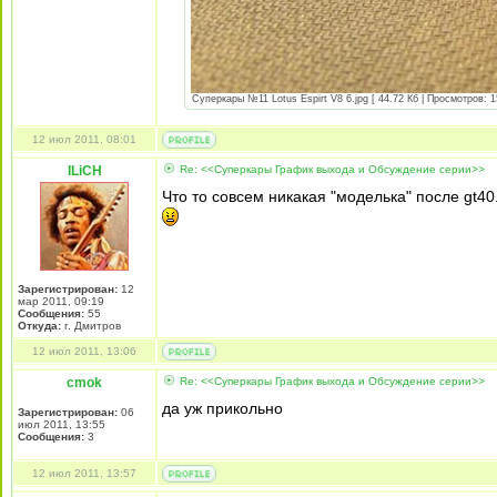
Суперкары №11 Lotus Espirt V8 6.jpg [ 44.72 Кб | Просмотров: 1
12 июл 2011, 08:01
ILiCH
Re: <<Суперкары График выхода и Обсуждение серии>>
Что то совсем никакая "моделька" после gt40
Зарегистрирован:
12
мар 2011, 09:19
Сообщения:
55
Откуда:
г. Дмитров
12 июл 2011, 13:06
cmok
Re: <<Суперкары График выхода и Обсуждение серии>>
да уж прикольно
Зарегистрирован:
06
июл 2011, 13:55
Сообщения:
3
12 июл 2011, 13:57