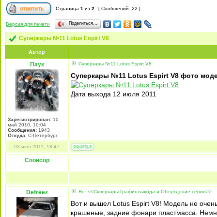
Страница
1
из
2
[ Сообщений: 22 ]
Поделиться…
Версия для печати
Суперкары №11 Lotus Espirt V8
Автор
Паук
Суперкары №11 Lotus Espirt V8
Суперкары №11 Lotus Espirt V8 фото мод
Дата выхода 12 июля 2011
Зарегистрирован:
10
май 2010, 10:04
Сообщения:
1943
Откуда:
С-Петербург
03 июл 2011, 18:47
Спонсор
Defreez
Re: <<Суперкары График выхода и Обсуждение серии>>
Вот и вышел Lotus Espirt V8! Модель не очен
крашеные, задние фонари пластмасса. Немно