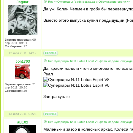
Jaguar
Re: <<Суперкары График выхода и Обсуждение серии>>
Да уж, Колин Чепмен в гробу бы перевернулс
Вместо этого выпуска купил предыдущий (For
Зарегистрирован:
05
апр 2011, 09:01
Сообщения:
17
12 июл 2011, 14:12
Jon1703
Re: Суперкары №11 Lotus Espirt V8 фото модели, обсужд
Да, краски налили что-то многовато, но всет
Реал
Зарегистрирован:
21
апр 2011, 20:26
Сообщения:
26
Завтра куплю.
13 июл 2011, 01:28
aLEXx
Re: Суперкары №11 Lotus Espirt V8 фото модели, обсужд
Маленький зазор в колесных арках. Колеса 