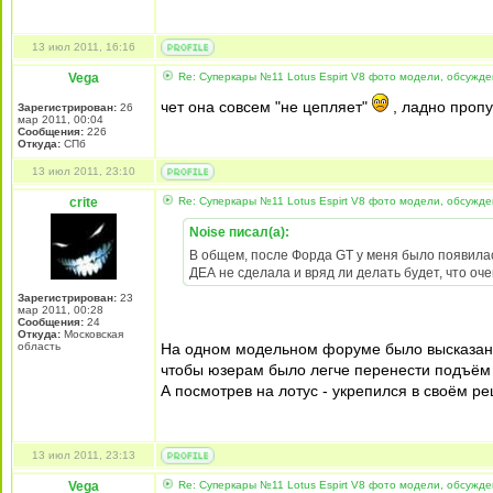
13 июл 2011, 16:16
Vega
Re: Суперкары №11 Lotus Espirt V8 фото модели, обсужд
чет она совсем "не цепляет"
, ладно пропу
Зарегистрирован:
26
мар 2011, 00:04
Сообщения:
226
Откуда:
СПб
13 июл 2011, 23:10
crite
Re: Суперкары №11 Lotus Espirt V8 фото модели, обсужд
Noise писал(а):
В общем, после Форда GT у меня было появилась
ДЕА не сделала и вряд ли делать будет, что оче
Зарегистрирован:
23
мар 2011, 00:28
Сообщения:
24
Откуда:
Московская
область
На одном модельном форуме было высказано
чтобы юзерам было легче перенести подъём
А посмотрев на лотус - укрепился в своём р
13 июл 2011, 23:13
Vega
Re: Суперкары №11 Lotus Espirt V8 фото модели, обсужд