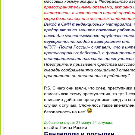
массовых коммуникаций и Федерального аг
правоохранительными органами, активно 
активности, в частности в период празд
меры безопасности в почтовых отделениях
Выход в СМИ тенденциозных материалов, п
предприятия по защите почтовых работни
риски для многотысячного трудового колл
неуверенности людей в завтрашнем дне.
ФГУП «Почта России» считает, что в инте
противоправных действий, а формирование
неотвратимости наказания преступников.
Предприятие призывает средства массово
очередь соображениями социальной ответ
приоритете по отношению к рейтингу."
P.S. С чего они взяли, что след. преступни
описать всю схему преступления, то тут 1 со
описание действия преступников вряд ли сп
случая к случаю. Сложилось такое впечатле
безопасность на нет"
Добавлено спустя 27 минут 24 секунды:
с сайта Почты России
Бандероли и посылки