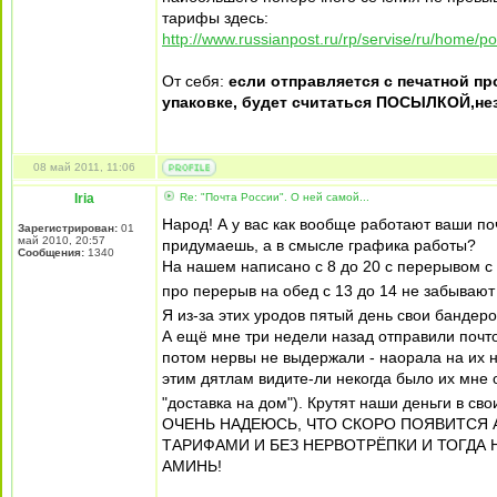
тарифы здесь:
http://www.russianpost.ru/rp/servise/ru/home/po
От себя:
если отправляется с печатной пр
упаковке, будет считаться ПОСЫЛКОЙ,неза
08 май 2011, 11:06
Iria
Re: "Почта России". О ней самой...
Народ! А у вас как вообще работают ваши по
Зарегистрирован:
01
май 2010, 20:57
придумаешь, а в смысле графика работы?
Сообщения:
1340
На нашем написано с 8 до 20 с перерывом с 
про перерыв на обед с 13 до 14 не забываю
Я из-за этих уродов пятый день свои бандеро
А ещё мне три недели назад отправили почто
потом нервы не выдержали - наорала на их на
этим дятлам видите-ли некогда было их мне 
"доставка на дом"). Крутят наши деньги в св
ОЧЕНЬ НАДЕЮСЬ, ЧТО СКОРО ПОЯВИТСЯ
ТАРИФАМИ И БЕЗ НЕРВОТРЁПКИ И ТОГДА НА
АМИНЬ!