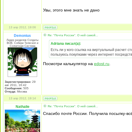
Увы, этого мне знать не дано
13 апр 2012, 19:06
Demonius
Re: "Почта России". О ней самой...
Лидер разделов Солдаты
ВОВ, Собери Телескоп и
Adriana писал(а):
Солнечная Система
Есть ли у кого ссылка на виртуальный расчет с
пользуюсь покупками через интернет посредств
Посмотри калькулятор на
edost.ru
.
Зарегистрирован:
29
авг 2011, 16:42
Сообщения:
505
Откуда:
Москва
13 апр 2012, 19:14
Nathalie
Re: "Почта России". О ней самой...
Спасибо почте России. Получила посылку-вс