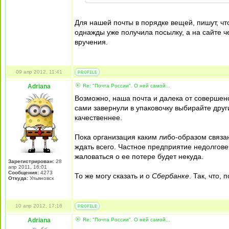
Для нашей почты в порядке вещей, пишут, что
однажды уже получила посылку, а на сайте 
вручения.
09 апр 2012, 11:41
Adriana
Re: "Почта России". О ней самой...
Возможно, наша почта и далека от совершенст
сами завернули в упаковочку выбирайте дру
качественнее.
Пока организация каким либо-образом связана
ждать всего. Частное предприятие недолговеч
жаловаться о ее потере будет некуда.
Зарегистрирован:
28
апр 2011, 16:01
Сообщения:
4273
То же могу сказать и о
Сбербанке
. Так, что,
Откуда:
Ульяновск
10 апр 2012, 17:16
Adriana
Re: "Почта России". О ней самой...