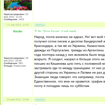
Зарегистрирован:
02
мар 2011, 12:10
Сообщения:
1453
17 апр 2012, 11:53
Norder
Re: "Почта России". О ней самой...
Народ, почта конечно не идеал, Но! вот мой 
получил сотни писем и десятки бандеролей и
Краснодара, а так же из Украины, Казахстана
дважды из Португалии, трижды из Аргентины 
года полтора назад у них возникла было мод
Зарегистрирован:
29
вскрыто. Я сходил, наорал и больше этого не
янв 2012, 18:08
письмо из Кишинева шло пять с половиной ме
Сообщения:
363
Откуда:
Раменское
застревало где-то между границами: от них у
другой стороны из Украины и Латвии не раз д
Знающие люди говорят, что например, почта
Единственное, что мне не нравится: график в
почту я попадаю лишь по субботам
24 май 2012, 22:08