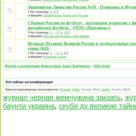
Знаменитые Династии России №10 - Пушкины и Мус
[ На страницу:
1
,
2
]
в форуме
Знаменитые Династии России
Сборная России по футболу - коллекция журналов с ф
российского футбола - (ООО «Персонаж»)
[ На страницу:
1
...
8
,
9
,
10
]
в форуме
Прочие коллекции с фигурками
Великая История Великой России в увлекательных ро
серия (КП)
[ На страницу:
1
...
4
,
5
,
6
]
в форуме
Книжные серии
Форум о коллекциях ДеАгостини, Ашет, Eaglemoss
»
Обо всем
Кто сейчас на конференции
Зарегистрированные пользователи:
Dusuek
,
Felliu
,
Google [Bot]
,
Junior
,
Yandex [Bot]
журнал черная жемчужина закзать
,
жу
баунти украина
,
скуби ду великие тайн