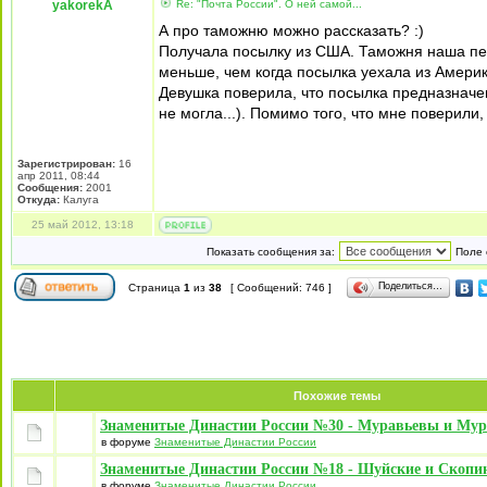
yakorekA
Re: "Почта России". О ней самой...
А про таможню можно рассказать? :)
Получала посылку из США. Таможня наша пер
меньше, чем когда посылка уехала из Америк
Девушка поверила, что посылка предназначена
не могла...). Помимо того, что мне поверили,
Зарегистрирован:
16
апр 2011, 08:44
Сообщения:
2001
Откуда:
Калуга
25 май 2012, 13:18
Показать сообщения за:
Поле 
Поделиться…
Страница
1
из
38
[ Сообщений: 746 ]
Похожие темы
Знаменитые Династии России №30 - Муравьевы и Му
в форуме
Знаменитые Династии России
Знаменитые Династии России №18 - Шуйские и Скоп
в форуме
Знаменитые Династии России