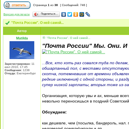
Страница
1
из
38
[ Сообщений: 746 ]
Поделиться…
Версия для печати
"Почта России". О ней самой...
Автор
Matilda
"Почта России". О ней самой...
"Почта России" Мы. Они. И
...Все, кто хоть раз совался туда по делам,
Зарегистрирован:
11
июл 2010, 17:45
обшарпанный пол, с местами отсутствующ
Сообщения:
1238
скотча, потемневшие от времени объявле
Откуда:
Екатеринбург
редкие иключения) с одной стороны, и разд
супер низкой зарплаты, вторых тоже из-за 
Организация, которую увы и ах, меньше всего
невольно переносишься в поздний Советский
Обсуждаем:
как дешевле, чем (посылка, бандероль, нал. 
недовезли\ помяли\украли и др.