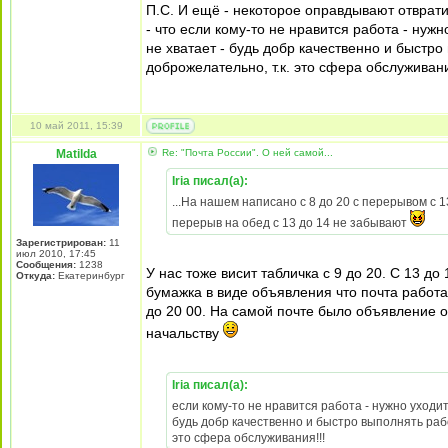
П.С. И ещё - некоторое оправдывают отврати
- что если кому-то не нравится работа - нужно
не хватает - будь добр качественно и быстро
доброжелательно, т.к. это сфера обслуживани
10 май 2011, 15:39
Matilda
Re: "Почта России". О ней самой...
Iria писал(а):
...На нашем написано с 8 до 20 с перерывом с 1
перерыв на обед с 13 до 14 не забывают
Зарегистрирован:
11
июл 2010, 17:45
Сообщения:
1238
У нас тоже висит табличка с 9 до 20. С 13 д
Откуда:
Екатеринбург
бумажка в виде объявления что почта работае
до 20 00. На самой почте было объявление о
начальству
Iria писал(а):
если кому-то не нравится работа - нужно уходить
будь добр качественно и быстро выполнять рабо
это сфера обслуживания!!!