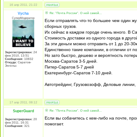
16 апр 2011, 21:22
Vycha
Re: "Почта России". О ней самой...
СуперМодератор
Если отправлять что-то большее чем один ж
сборных грузов.
Их сейчас в каждом городе очень много. В С
Стоимость доставки из одного города в друго
За эти деньги можно отправить от 1 до 20-30к
Единственно такие компании, в отличии от п
Зарегистрирован:
24
Но зато быстро, дешево и вероятность потер
фев 2010, 13:51
Сообщения:
10832
Москва-Саратов 3-5 дней.
Откуда:
Саратов-
Энгельс
Питер-Саратов 5-7 дней
Екатеринбург-Саратов 7-10 дней.
Автотрейдинг, Грузовозофф, Деловые линии,
17 апр 2011, 08:12
SuperGuard
Re: "Почта России". О ней самой...
Если вы собачитесь с кем-либо на почте, пр
Зарегистрирован:
20
фев 2011, 16:31
помогает.
Сообщения:
321