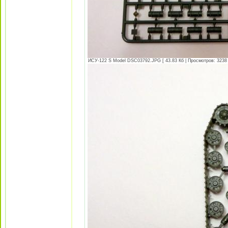
ИСУ-122 S Model DSC03792.JPG [ 43.83 Кб | Просмотров: 3238 