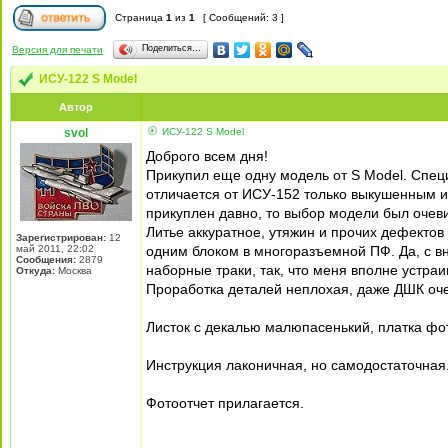
Страница
1
из
1
[ Сообщений: 3 ]
Поделиться…
Версия для печати
ИСУ-122 S Model
Автор
svol
ИСУ-122 S Model
Доброго всем дня!
Прикупил еще одну модель от S Model. Спец
отличается от ИСУ-152 только выкушенным и
прикуплен давно, то выбор модели был очев
Литье аккуратное, утяжин и прочих дефектов 
Зарегистрирован:
12
май 2011, 22:02
одним блоком в многоразъемной ПФ. Да, с вн
Сообщения:
2879
наборные траки, так, что меня вполне устраи
Откуда:
Москва
Проработка деталей неплохая, даже ДШК оче
Листок с декалью малюпасенький, платка фот
Инструкция лаконичная, но самодостаточная
Фотоотчет прилагается.