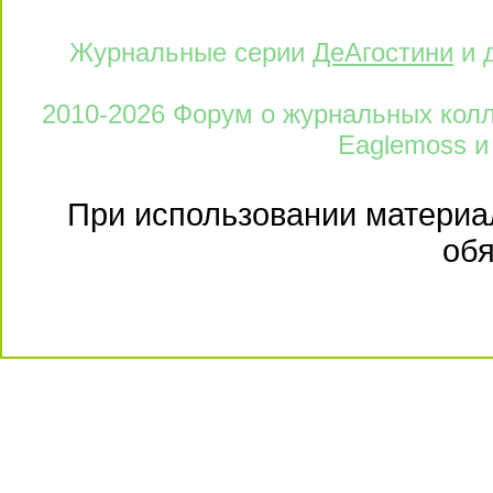
Журнальные серии
ДеАгостини
и 
2010-2026 Форум о журнальных колле
Eaglemoss и
При использовании материал
обя