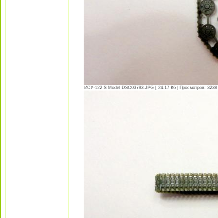
ИСУ-122 S Model DSC03793.JPG [ 24.17 Кб | Просмотров: 3238 