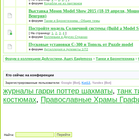
в форуме
Корабли не из партвоков
Выставка Moson Model Show 2015 (18-19 апреля, Мош
Венгрия)
в форуме
Танки и Бронетехника - Общие темы
Постройте модель Солнечной системы (Build a Model So
[ На страницу:
1
,
2
,
3
,
4
]
в форуме
Коллекции в Других Странах
Пусковые установки С-300 и Тополь от Puzzle model
в форуме
Артиллерия и пулеметы 1/72
Форум о коллекциях ДеАгостини, Ашет, Eaglemoss
»
Танки и Бронетехника
»
Кто сейчас на конференции
Зарегистрированные пользователи:
Google [Bot]
,
Kot12
,
Yandex [Bot]
журналы гарри поттер шахматы
,
танк т
костюмах
,
Православные Храмы Граф
Найти: