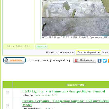
ИСУ-122 S Model DSC04023.JPG [ 63.66 Кб | Просмотров: 2993 
16 мар 2014, 13:21
Показать сообщения за:
Поле 
Поделиться…
Страница
1
из
1
[ Сообщений: 3 ]
Похожие темы
L3/33 Light tank & flame tank быстросбор от S-model
в форуме
Бронетехника 1/72
Сказка о стройке. "Свадебная гондола" 1:20 китайско
Model
[ На страницу:
1
...
5
,
6
,
7
]