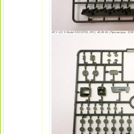
ИСУ-122 S Model DSC03791.JPG [ 46.98 Кб | Просмотров: 3238 