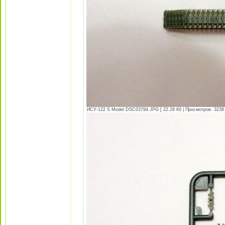
ИСУ-122 S Model DSC03794.JPG [ 22.28 Кб | Просмотров: 3238 