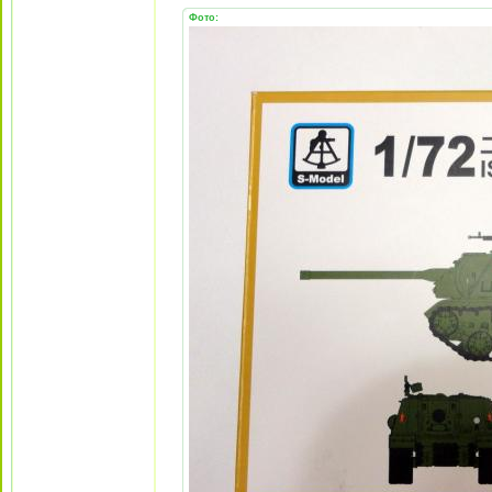
Фото: