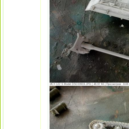
ИСУ-122 S Model DSC03919.JPG [ 48.97 Кб | Просмотров: 3106 