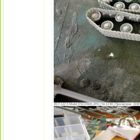
ИСУ-122 S Model DSC03920.JPG [ 54.13 Кб | Просмотров: 3106 