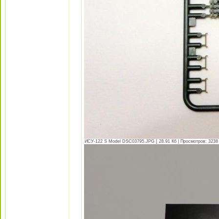
ИСУ-122 S Model DSC03795.JPG [ 28.91 Кб | Просмотров: 3238 