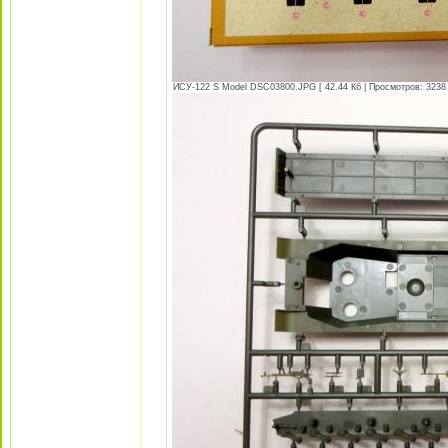
ИСУ-122 S Model DSC03800.JPG [ 42.44 Кб | Просмотров: 3238 