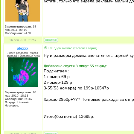
Кстати, только что видела рекламу- милый до
Зарегистрирован:
18
янв 2011, 09:10
Сообщения:
2470
16 сен 2011, 21:57
alexxx
Re: "Дом мечты" (тестовая серия)
Лидер разделов Чудеса
Ну и размеры домика впечатляют….целый к
Природы и Животные леса
Добавлено спустя 8 минут 55 секунд:
Подсчитаем:
1 номер-69 р
2 номер-129 р
3-55(53 номера) по 199р-10547р
Зарегистрирован:
10
мар 2010, 18:13
Каркас-2950р+??? Почтовые расходы за отпра
Сообщения:
36167
Откуда:
Нижний
Новгород
Итого(без почты)-13695р.
16 сен 2011, 22:01