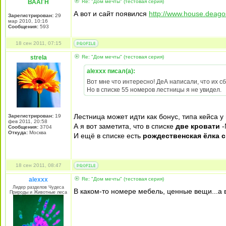
ВААГН
Re: "Дом мечты" (тестовая серия)
А вот и сайт появился
http://www.house.deagos
Зарегистрирован:
29
мар 2010, 10:16
Сообщения:
593
18 сен 2011, 07:15
strela
Re: "Дом мечты" (тестовая серия)
alexxx писал(а):
Вот мне что интересно! ДеА написали, что их сб
Но в списке 55 номеров лестницы я не увидел.
Лестница может идти как бонус, типа кейса 
Зарегистрирован:
19
фев 2011, 20:58
А я вот заметита, что в списке
две кровати
-
Сообщения:
3704
Откуда:
Москва
И ещё в списке есть
рождественская ёлка с
18 сен 2011, 08:47
alexxx
Re: "Дом мечты" (тестовая серия)
Лидер разделов Чудеса
В каком-то номере мебель, ценные вещи...а в 
Природы и Животные леса