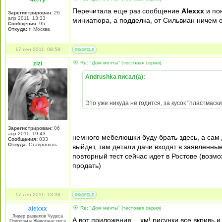
Перечитала еще раз сообщение
Аlexxx
и пон
Зарегистрирован:
26
апр 2011, 13:33
миниатюра, а подделка, от Сильвиан ничем от
Сообщения:
95
Откуда:
г. Москва
17 сен 2011, 08:58
zizi
Re: "Дом мечты" (тестовая серия)
Andrushka писал(а):
Это уже никуда не годится, за кусок "пластмаски
Зарегистрирован:
06
апр 2011, 19:43
немного мебелюшки буду брать здесь, а сам 
Сообщения:
833
Откуда:
Ставрополь
выйдет, там детали дачи входят в заявленные
повторный тест сейчас идет в Ростове (возмо
продать)
17 сен 2011, 13:08
alexxx
Re: "Дом мечты" (тестовая серия)
Лидер разделов Чудеса
А вот приложения….хм! рисунки все вкривь и
Природы и Животные леса