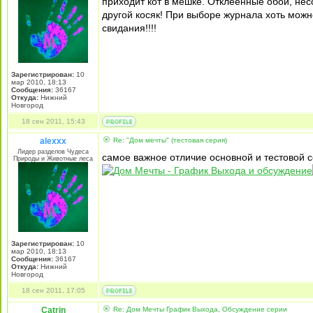
приходит кот в мешке. Отклеенные обои, нес
другой косяк! При выборе журнала хоть можн
свидания!!!!
Зарегистрирован:
10
мар 2010, 18:13
Сообщения:
36167
Откуда:
Нижний
Новгород
18 сен 2011, 15:43
alexxx
Re: "Дом мечты" (тестовая серия)
Лидер разделов Чудеса
самое важное отличие основной и тестовой с
Природы и Животные леса
Зарегистрирован:
10
мар 2010, 18:13
Сообщения:
36167
Откуда:
Нижний
Новгород
18 сен 2011, 17:05
Catrin
Re: Дом Мечты График Выхода, Обсуждение серии