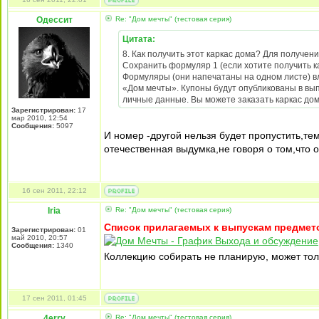
Одессит
Re: "Дом мечты" (тестовая серия)
Цитата:
8. Как получить этот каркас дома? Для получен
Сохранить формуляр 1 (если хотите получить ка
Формуляры (они напечатаны на одном листе) вл
«Дом мечты». Купоны будут опубликованы в вып
личные данные. Вы можете заказать каркас до
Зарегистрирован:
17
мар 2010, 12:54
Сообщения:
5097
И номер -другой нельзя будет пропустить,те
отечественная выдумка,не говоря о том,что о
16 сен 2011, 22:12
Iria
Re: "Дом мечты" (тестовая серия)
Список прилагаемых к выпускам предмет
Зарегистрирован:
01
май 2010, 20:57
Сообщения:
1340
Коллекцию собирать не планирую, может тол
17 сен 2011, 01:45
4erry
Re: "Дом мечты" (тестовая серия)