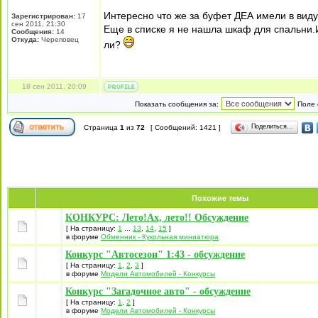
Интересно что же за буфет ДЕА имели в ви
Зарегистрирован:
17
сен 2011, 21:30
Еще в списке я не нашла шкаф для спальни.
Сообщения:
14
Откуда:
Череповец
ли?
18 сен 2011, 20:09
Показать сообщения за:
Поле 
Поделиться…
Страница
1
из
72
[ Сообщений: 1421 ]
Похожие темы
КОНКУРС: Лето!Ах, лето!! Обсуждение
[ На страницу:
1
...
13
,
14
,
15
]
в форуме
Обменник - Кукольная миниатюра
Конкурс "Автосезон" 1:43 - обсуждение
[ На страницу:
1
,
2
,
3
]
в форуме
Модели Автомобилей - Конкурсы
Конкурс "Загадочное авто" - обсуждение
[ На страницу:
1
,
2
]
в форуме
Модели Автомобилей - Конкурсы