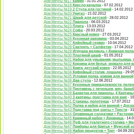
Дом Мечты №17
Камин
- 31.01.2012
Дом Мечты №18
Кресло-качалка
- 07.02.2012
Дом Мечты №19
2 Стула для гостиной
- 14.02.2012
Дом Мечты №20
Унитаз
- 21.02.2012
Дом Мечты №21
Шкаф для детской
- 28.02.2012
Дом Мечты №22
Пианола
- 06.03.2012
Дом Мечты №23
Плита
- 13.03.2012
Дом Мечты №24
Софа
- 20.03.2012
Дом Мечты №25
Красный ковер
- 27.03.2012
Дом Мечты №26
Кухонная раковина
- 03.04.2012
Дом Мечты №27
Кофейный сервиз
- 10.04.2012
Дом Мечты №28
Скатерть + Салфетки
- 17.04.2012
Дом Мечты №29
Игрушка медведь + Книжная полк
Дом Мечты №30
Платяной шкаф
- 01.05.2012
Дом Мечты №31
Набор для умывания, мыльница, 
Дом Мечты №32
Корзина для белья, зеркало для 
Дом Мечты №33
Книги, детский ковер
- 22.05.2012
Дом Мечты №34
Кофейный столик, лошадка
- 29.0
Дом Мечты №35
Угловая полка, коврик для ванной
Дом Мечты №36
Два стула
- 12.06.2012
Дом Мечты №37
Кухонные принадлежности, пеле
Дом Мечты №38
Противень с печеньем, мяч, бара
Дом Мечты №39
Банкетка для пианолы, 4 Картины
Дом Мечты №40
3 картины, подставка для книг
- 1
Дом Мечты №41
Стаканы, полотенца
- 17.07.2012
Дом Мечты №42
Полка и набор для ванной + Доск
Дом Мечты №43
Подставка под зонты + Трости
- 3
Дом Мечты №44
Оловянные солдатики + Растение
Дом Мечты №45
Каминный набор + Дровница
- 14.
Дом Мечты №46
Пуф для туалетного столика + 
Дом Мечты №47
Приборы для бритья + Мужской з
Дом Мечты №48
Набор продуктов + Торт
- 04.09.20