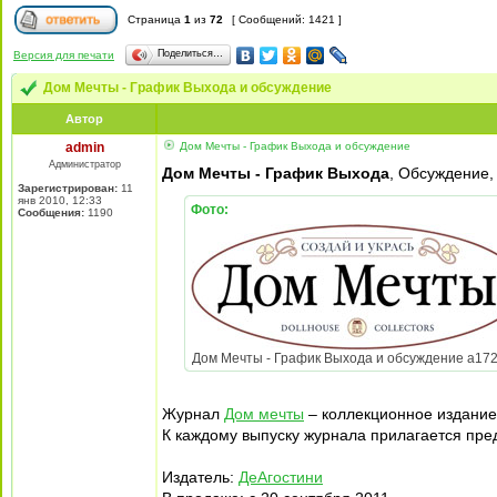
Страница
1
из
72
[ Сообщений: 1421 ]
Поделиться…
Версия для печати
Дом Мечты - График Выхода и обсуждение
Автор
admin
Дом Мечты - График Выхода и обсуждение
Администратор
Дом Мечты - График Выхода
, Обсуждение,
Зарегистрирован:
11
янв 2010, 12:33
Фото:
Сообщения:
1190
Дом Мечты - График Выхода и обсуждение a172ca
Журнал
Дом мечты
– коллекционное издание
К каждому выпуску журнала прилагается пре
Издатель:
ДеАгостини