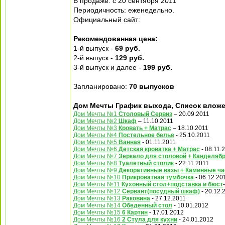
В продаже: с 20 сентября 2011
Периодичность: еженедельно.
Официальный сайт:
Рекомендованная цена:
1-й выпуск -
69 руб.
2-й выпуск -
129 руб.
3-й выпуск и далее -
199 руб.
Запланировано:
70 выпусков
Дом Мечты График выхода, Список вложе
Дом Мечты №1
Столовый Сервиз
– 20.09.2011
Дом Мечты №2
Шкаф
– 11.10.2011
Дом Мечты №3
Кровать + Матрас
– 18.10.2011
Дом Мечты №4
Постельное белье
- 25.10.2011
Дом Мечты №5
Ванная
- 01.11.2011
Дом Мечты №6
Детская кроватка + Матрас
- 08.11.
Дом Мечты №7
Зеркало для столовой + Канделяб
Дом Мечты №8
Туалетный столик
- 22.11.2011
Дом Мечты №9
Декоративные вазы + Каминные ч
Дом Мечты №10
Прикроватная тумбочка
- 06.12.20
Дом Мечты №11
Кухонный стол+подставка и бюст
Дом Мечты №12
Сервант(посудный шкаф)
- 20.12.
Дом Мечты №13
Раковина
- 27.12.2011
Дом Мечты №14
Обеденный стол
- 10.01.2012
Дом Мечты №15
6 Картин
- 17.01.2012
Дом Мечты №16
2 Стула для кухни
- 24.01.2012