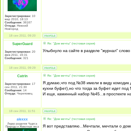
Зарегистрирован:
10
мар 2010, 18:13
Сообщения:
36167
Откуда:
Нижний
Новгород
18 сен 2011, 09:20
SuperGuard
Re: "Дом мечты" (тестовая серия)
Улыбнуло на сайте в разделе "журнал" слов
Зарегистрирован:
20
фев 2011, 16:31
Сообщения:
321
18 сен 2011, 09:29
Catrin
Re: "Дом мечты" (тестовая серия)
Я думаю,что под №38 имели в виду комодик 
Зарегистрирован:
17
сен 2011, 21:30
кухни буфет),но что тогда за буфет идет под
Сообщения:
14
И еще, каминный набор №45...в проспекте на 
Откуда:
Череповец
18 сен 2011, 11:51
alexxx
Re: "Дом мечты" (тестовая серия)
Лидер разделов Чудеса
Я вот представляю...Мечтали, мечтали о дом
Природы и Животные леса