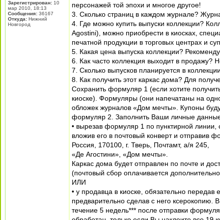
Зарегистрирован:
10
персонажей той эпохи и многое другое!
мар 2010, 18:13
3. Сколько страниц в каждом журнале? Журна
Сообщения:
36167
Откуда:
Нижний
4. Где можно купить выпуски коллекции? Кол
Новгород
Agostini), можно приобрести в киосках, спец
печатной продукции в торговых центрах и су
5. Какая цена выпуска коллекции? Рекоменду
6. Как часто коллекция выходит в продажу? 
7. Сколько выпусков планируется в коллекции
8. Как получить этот каркас дома? Для полу
Сохранить формуляр 1 (если хотите получить
киоске). Формуляры (они напечатаны на одно
обложек журналов «Дом мечты». Купоны будут
формуляр 2. Заполнить Ваши личные данные.
• вырезав формуляр 1 по пунктирной линии, 
вложив его в почтовый конверт и отправив ф
Россия, 170100, г. Тверь, Почтамт, а/я 245,
«Де Агостини», «Дом мечты».
Каркас дома будет отправлен по почте и дос
(почтовый сбор оплачивается дополнительно
ИЛИ
• у продавца в киоске, обязательно передав
предварительно сделав с него ксерокопию. В
течение 5 недель*** после отправки формул
обработан, только если Вы наклеите все 19 