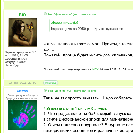
KEY
Re: "Дом мечты" (тестовая серия)
alexxx писал(а):
Каркас дома за 2950 р…..Круто, однако же…..
хотела написать тоже самое. Причем, это сп
так....
Зарегистрирован:
27
Пожалуй, проще будет купить дом сильванов,
мар 2011, 14:05
Сообщения:
68
Откуда:
Санкт-
Петербург
Последний раз редактировалось
KEY
16 сен 2011, 21:52, все
16 сен 2011, 21:50
alexxx
Re: "Дом мечты" (тестовая серия)
Лидер разделов Чудеса
Так и не так просто заказать…Надо собират
Природы и Животные леса
Добавлено спустя 1 минуту 3 секунды:
1. Что представляет собой каждый выпуск ко
в стиле Викторианской эпохи для миниатюрн
2. О чем написано в журнале? В журнале ва
викторианских особняков и различных истори