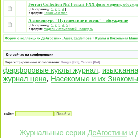
Ferrari Collection №2 Ferrari FXX фото модели, обсужд
[ На страницу:
1
,
2
,
3
,
4
]
в форуме
Ferrari Collection
Автоконкурс "Путешествие в осень" - обсуждение
[ На страницу:
1
,
2
,
3
,
4
,
5
]
в форуме
Модели Автомобилей - Конкурсы
Форум о коллекциях ДеАгостини, Ашет, Eaglemoss
»
Куклы и Кукольная Мин
Кто сейчас на конференции
Зарегистрированные пользователи:
Google [Bot]
,
Yandex [Bot]
фарфоровые куклы журнал
,
изысканна
журнал цена
,
Насекомые и их Знакомы
Найти:
Журнальные серии
ДеАгостини
и 