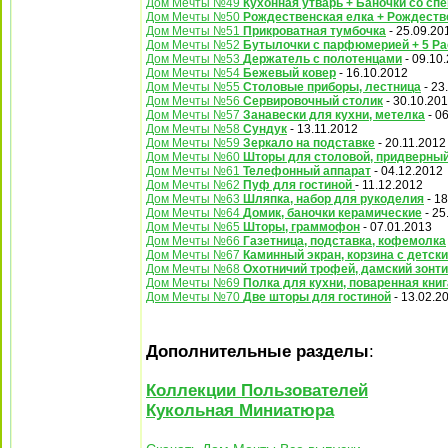
Дом Мечты №49
Кухонная утварь + Баночки со сп
Дом Мечты №50
Рождественская елка + Рождеств
Дом Мечты №51
Прикроватная тумбочка
- 25.09.20
Дом Мечты №52
Бутылочки с парфюмерией + 5 Ра
Дом Мечты №53
Держатель с полотенцами
- 09.10
Дом Мечты №54
Бежевый ковер
- 16.10.2012
Дом Мечты №55
Столовые приборы, лестница
- 23
Дом Мечты №56
Сервировочный столик
- 30.10.20
Дом Мечты №57
Занавески для кухни, метелка
- 0
Дом Мечты №58
Сундук
- 13.11.2012
Дом Мечты №59
Зеркало на подставке
- 20.11.2012
Дом Мечты №60
Шторы для столовой, придверный
Дом Мечты №61
Телефонный аппарат
- 04.12.2012
Дом Мечты №62
Пуф для гостиной
- 11.12.2012
Дом Мечты №63
Шляпка, набор для рукоделия
- 18
Дом Мечты №64
Домик, баночки керамические
- 25
Дом Мечты №65
Шторы, граммофон
- 07.01.2013
Дом Мечты №66
Газетница, подставка, кофемолка
Дом Мечты №67
Каминный экран, корзина с детс
Дом Мечты №68
Охотничий трофей, дамский зонти
Дом Мечты №69
Полка для кухни, поваренная книг
Дом Мечты №70
Две шторы для гостиной
- 13.02.2
Дополнительные разделы
:
Коллекции Пользователей
Кукольная Миниатюра