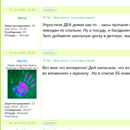
17 сен 2011, 13:09
4erry
Re: "Дом мечты" (тестовая серия)
Упростили ДЕА домик как-то... часы пропали 
Зарегистрирован:
26
апр 2011, 13:33
чемодан из спальни. Ну и посуду, и балдахин 
Сообщения:
95
Зато добавили школьную доску в детскую, ма
Откуда:
г. Москва
17 сен 2011, 15:22
alexxx
Re: "Дом мечты" (тестовая серия)
Лидер разделов Чудеса
Вот мне что интересно! ДеА написали, что их
Природы и Животные леса
во вложениях к журналу...Но в списке 55 ном
Зарегистрирован:
10
мар 2010, 18:13
Сообщения:
36167
Откуда:
Нижний
Новгород
18 сен 2011, 07:04