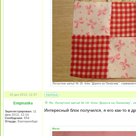
Лоскутное шитьё № 16: блок "Дорога на Оклахому", сервировоч
18 дек 2014, 12:37
Enigmatika
Re: Лоскутное шитьё № 16: блок "Дорога на Оклахому", 
Интересный блок получился, я его как-то в д
Зарегистрирован:
11
фев 2013, 12:14
Сообщения:
654
Откуда:
Екатеринбург
Фото: