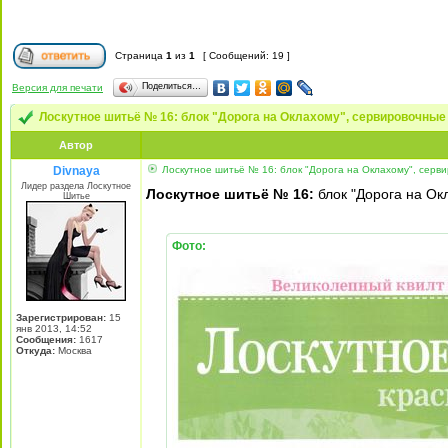
Страница
1
из
1
[ Сообщений: 19 ]
Поделиться…
Версия для печати
Лоскутное шитьё № 16: блок "Дорога на Оклахому", сервировочны
Автор
Divnaya
Лоскутное шитьё № 16: блок "Дорога на Оклахому", серв
Лидер раздела Лоскутное
Лоскутное шитьё № 16:
блок "Дорога на Ок
Шитье
Фото:
Зарегистрирован:
15
янв 2013, 14:52
Сообщения:
1617
Откуда:
Mосква