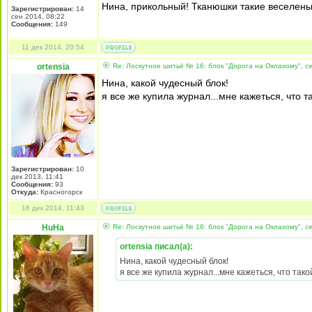
Нина, прикольный! Тканюшки такие веселень
Зарегистрирован:
14
сен 2014, 08:22
Сообщения:
149
11 дек 2014, 20:54
ortensia
Re: Лоскутное шитьё № 16: блок "Дорога на Оклахому", 
Нина, какой чудесный блок!
я все же купила журнал...мне кажеться, что 
Зарегистрирован:
10
дек 2013, 11:41
Сообщения:
93
Откуда:
Красногорск
16 дек 2014, 11:43
HuHa
Re: Лоскутное шитьё № 16: блок "Дорога на Оклахому", 
ortensia писал(а):
Нина, какой чудесный блок!
я все же купила журнал...мне кажеться, что та