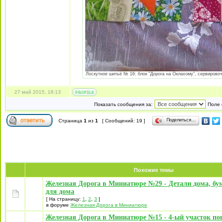
Лоскутное шитьё № 16: блок "Дорога на Оклахому", сервировочн
27 май 2015, 18:13
Показать сообщения за:
Поле 
Поделиться…
Страница
1
из
1
[ Сообщений: 19 ]
Похожие темы
Железная Дорога в Миниатюре №29 - Детали дома, бу
для дома
[ На страницу:
1
,
2
,
3
]
в форуме
Железная Дорога в Миниатюре
Железная Дорога в Миниатюре №15 - 4-ый участок по