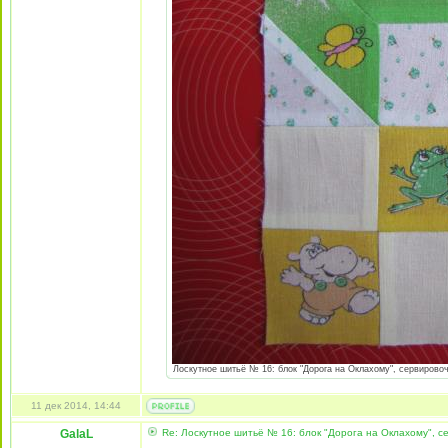
Лоскутное шитьё № 16: блок "Дорога на Оклахому", сервировоч
11 дек 2014, 14:44
GalaL
Re: Лоскутное шитьё № 16: блок "Дорога на Оклахому", 