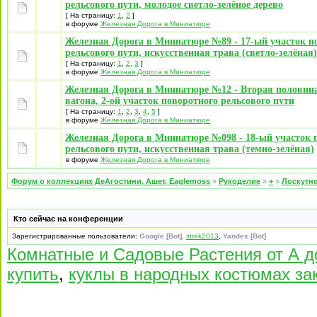
рельсового пути, молодое светло-зелёное дерево
[ На страницу:
1
,
2
]
в форуме
Железная Дорога в Миниатюре
Железная Дорога в Миниатюре №89 - 17-ый участок п
рельсового пути, искусственная трава (светло-зелёная)
[ На страницу:
1
,
2
,
3
]
в форуме
Железная Дорога в Миниатюре
Железная Дорога в Миниатюре №12 - Вторая половина
вагона, 2-ой участок поворотного рельсового пути
[ На страницу:
1
,
2
,
3
,
4
,
5
]
в форуме
Железная Дорога в Миниатюре
Железная Дорога в Миниатюре №098 - 18-ый участок 
рельсового пути, искусственная трава (темно-зелёная)
в форуме
Железная Дорога в Миниатюре
Форум о коллекциях ДеАгостини, Ашет, Eaglemoss
»
Рукоделие
»
+
»
Лоскутно
Кто сейчас на конференции
Зарегистрированные пользователи:
Google [Bot]
,
strek2013
,
Yandex [Bot]
Комнатные и Садовые Растения от А д
купить
,
куклы в народных костюмах за