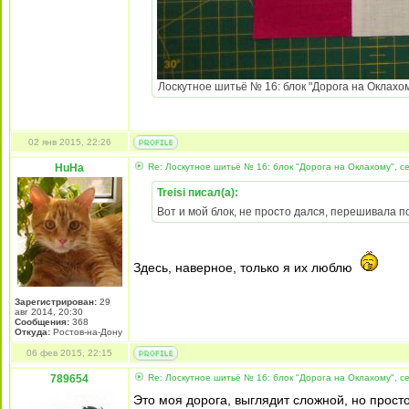
Лоскутное шитьё № 16: блок "Дорога на Оклахом
02 янв 2015, 22:26
HuHa
Re: Лоскутное шитьё № 16: блок "Дорога на Оклахому", 
Treisi писал(а):
Вот и мой блок, не просто дался, перешивала п
Здесь, наверное, только я их люблю
Зарегистрирован:
29
авг 2014, 20:30
Сообщения:
368
Откуда:
Ростов-на-Дону
06 фев 2015, 22:15
789654
Re: Лоскутное шитьё № 16: блок "Дорога на Оклахому", 
Это моя дорога, выглядит сложной, но прост