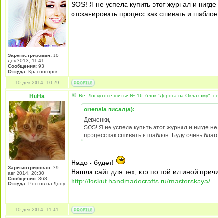
SOS! Я не успела купить этот журнал и нигде 
отсканировать процесс как сшивать и шаблон
Зарегистрирован:
10
дек 2013, 11:41
Сообщения:
93
Откуда:
Красногорск
10 дек 2014, 10:29
HuHa
Re: Лоскутное шитьё № 16: блок "Дорога на Оклахому", 
ortensia писал(а):
Девченки,
SOS! Я не успела купить этот журнал и нигде не
процесс как сшивать и шаблон. Буду очень благ
Надо - будет!
Зарегистрирован:
29
Нашла сайт для тех, кто по той ил иной прич
авг 2014, 20:30
Сообщения:
368
http://loskut.handmadecrafts.ru/masterskaya/
.
Откуда:
Ростов-на-Дону
10 дек 2014, 11:41