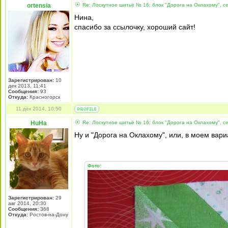
ortensia
Re: Лоскутное шитьё № 16: блок "Дорога на Оклахому", 
Нина,
спасибо за ссылочку, хороший сайт!
Зарегистрирован:
10
дек 2013, 11:41
Сообщения:
93
Откуда:
Красногорск
11 дек 2014, 10:50
HuHa
Re: Лоскутное шитьё № 16: блок "Дорога на Оклахому", 
Ну и "Дорога на Оклахому", или, в моем вари
Фото:
Зарегистрирован:
29
авг 2014, 20:30
Сообщения:
368
Откуда:
Ростов-на-Дону