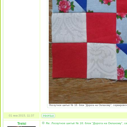
Лоскутное шитьё № 16: блок "Дорога на Оклахому", сервировочн
01 янв 2015, 11:37
Treisi
Re: Лоскутное шитьё № 16: блок "Дорога на Оклахому", 