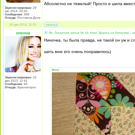
Абсолютно не тяжелый! Просто и шила вместе
Зарегистрирован:
29
авг 2014, 20:30
Сообщения:
368
Откуда:
Ростов-на-Дону
16 дек 2014, 11:51
ortensia
Re: Лоскутное шитьё № 16: блок "Дорога на Оклахому", 
Ниночка, ты была правда, не такой он уж и сл
шить мне его очень понравилось)
Фото:
Зарегистрирован:
10
дек 2013, 11:41
Сообщения:
93
Откуда:
Красногорск