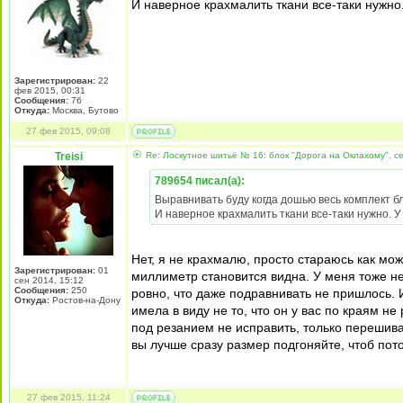
И наверное крахмалить ткани все-таки нужно
Зарегистрирован:
22
фев 2015, 00:31
Сообщения:
76
Откуда:
Москва, Бутово
27 фев 2015, 09:08
Treisi
Re: Лоскутное шитьё № 16: блок "Дорога на Оклахому", 
789654 писал(а):
Выравнивать буду когда дошью весь комплект бл
И наверное крахмалить ткани все-таки нужно. У
Нет, я не крахмалю, просто стараюсь как мож
Зарегистрирован:
01
миллиметр становится видна. У меня тоже не
сен 2014, 15:12
Сообщения:
250
ровно, что даже подравнивать не пришлось. И
Откуда:
Ростов-на-Дону
имела в виду не то, что он у вас по краям не
под резанием не исправить, только перешива
вы лучше сразу размер подгоняйте, чтоб по
27 фев 2015, 11:24