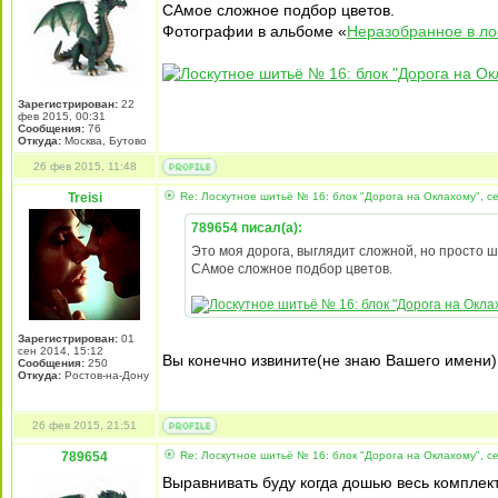
САмое сложное подбор цветов.
Фотографии в альбоме «
Неразобранное в лос
Зарегистрирован:
22
фев 2015, 00:31
Сообщения:
76
Откуда:
Москва, Бутово
26 фев 2015, 11:48
Treisi
Re: Лоскутное шитьё № 16: блок "Дорога на Оклахому", 
789654 писал(а):
Это моя дорога, выглядит сложной, но просто ш
САмое сложное подбор цветов.
Зарегистрирован:
01
сен 2014, 15:12
Вы конечно извините(не знаю Вашего имени),
Сообщения:
250
Откуда:
Ростов-на-Дону
26 фев 2015, 21:51
789654
Re: Лоскутное шитьё № 16: блок "Дорога на Оклахому", 
Выравнивать буду когда дошью весь комплект