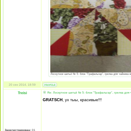
Лоскутное шитьё № 5: блок "Трафальгар", грелка для чайника во
20 сен 2014, 18:59
Treisi
Re: Лоскутное шитьё № 5: блок "Трафальгар", грелка для 
GRATSCH
, ух тыы, красивые!!!
Зарегистрирован:
01