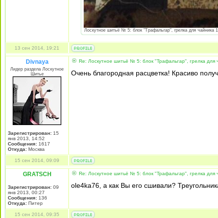
Лоскутное шитьё № 5: блок "Трафальгар", грелка для чайника 14
13 сен 2014, 19:21
Divnaya
Re: Лоскутное шитьё № 5: блок "Трафальгар", грелка для 
Лидер раздела Лоскутное
Очень благородная расцветка! Красиво получ
Шитье
Зарегистрирован:
15
янв 2013, 14:52
Сообщения:
1617
Откуда:
Mосква
15 сен 2014, 09:09
GRATSCH
Re: Лоскутное шитьё № 5: блок "Трафальгар", грелка для 
ole4ka76, а как Вы его сшивали? Треугольни
Зарегистрирован:
09
янв 2013, 00:27
Сообщения:
136
Откуда:
Питер
15 сен 2014, 09:35