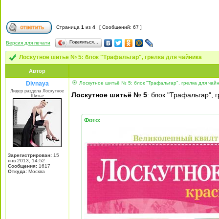
Страница
1
из
4
[ Сообщений: 67 ]
Поделиться…
Версия для печати
Лоскутное шитьё № 5: блок "Трафальгар", грелка для чайника
Автор
Divnaya
Лоскутное шитьё № 5: блок "Трафальгар", грелка для чай
Лидер раздела Лоскутное
Лоскутное шитьё № 5
: блок "Трафальгар", 
Шитье
Фото:
Зарегистрирован:
15
янв 2013, 14:52
Сообщения:
1617
Откуда:
Mосква