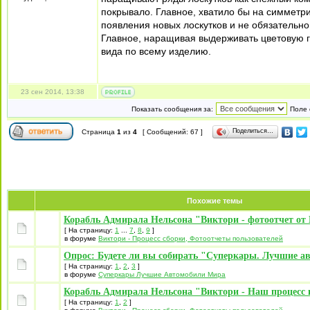
покрывало. Главное, хватило бы на симметр
появления новых лоскутков и не обязательно,
Главное, наращивая выдерживать цветовую га
вида по всему изделию.
23 сен 2014, 13:38
Показать сообщения за:
Поле 
Поделиться…
Страница
1
из
4
[ Сообщений: 67 ]
Похожие темы
Корабль Адмирала Нельсона "Виктори - фотоотчет от 
[ На страницу:
1
...
7
,
8
,
9
]
в форуме
Виктори - Процесс сборки, Фотоотчеты пользователей
Опрос: Будете ли вы собирать "Суперкары. Лучшие а
[ На страницу:
1
,
2
,
3
]
в форуме
Суперкары Лучшие Автомобили Mира
Корабль Адмирала Нельсона "Виктори - Наш процесс 
[ На страницу:
1
,
2
]