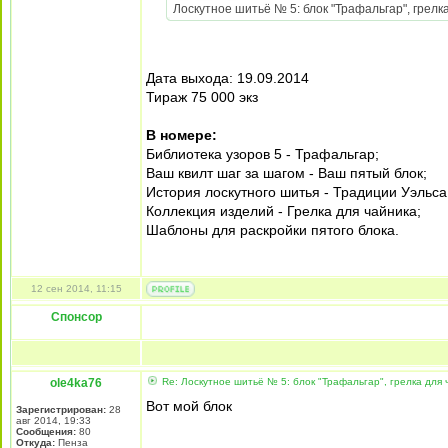
Лоскутное шитьё № 5: блок "Трафальгар", грелка
Дата выхода: 19.09.2014
Тираж 75 000 экз
В номере:
Библиотека узоров 5 - Трафальгар;
Ваш квилт шаг за шагом - Ваш пятый блок;
История лоскутного шитья - Традиции Уэльса
Коллекция изделий - Грелка для чайника;
Шаблоны для раскройки пятого блока.
12 сен 2014, 11:15
Спонсор
ole4ka76
Re: Лоскутное шитьё № 5: блок "Трафальгар", грелка для 
Вот мой блок
Зарегистрирован:
28
авг 2014, 19:33
Сообщения:
80
Откуда:
Пенза