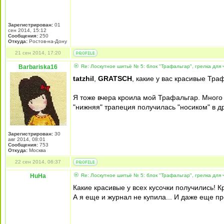
Зарегистрирован:
01
сен 2014, 15:12
Сообщения:
250
Откуда:
Ростов-на-Дону
21 сен 2014, 17:20
Barbariska16
Re: Лоскутное шитьё № 5: блок "Трафальгар", грелка для 
tatzhil
,
GRATSCH
, какие у вас красивые Тра
Я тоже вчера кроила мой Трафальгар. Много р
"нижняя" трапеция получилась "носиком" в др
Зарегистрирован:
30
авг 2014, 08:01
Сообщения:
753
Откуда:
Москва
22 сен 2014, 06:37
HuHa
Re: Лоскутное шитьё № 5: блок "Трафальгар", грелка для 
Какие красивые у всех кусочки получились! К
А я еще и журнал не купила... И даже еще п