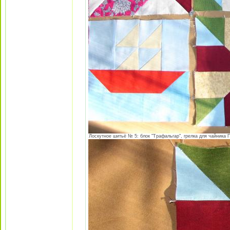
Лоскутное шитьё № 5: блок "Трафальгар", грелка для чайника Пя