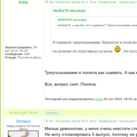
HuHa
Re: Лоскутное шитьё № 5: блок "Трафальгар", грелка для 
ole4ka76 писал(а):
GRATSCH писал(а):
ole4ka76, а как Вы его сшивали? Треугольниками ил
Я сшивала треугольниками. Вероятно в этом мо
Зарегистрирован:
29
авг 2014, 20:30
на коленке хб спортивных штанов
. Но пот
Сообщения:
368
Откуда:
Ростов-на-Дону
Треугольниками я поняла как сшивать. А как
Все, вопрос снят. Поняла.
Последний раз редактировалось
HuHa
20 сен 2014, 19:29, в
19 сен 2014, 20:50
Divnaya
Re: Лоскутное шитьё № 5: блок "Трафальгар", грелка для 
Лидер раздела Лоскутное
Милые девчоночки, у меня очень некстати сло
Шитье
Не могу отсканировать 5 выпуск, поэтому не 