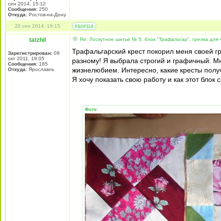
сен 2014, 15:12
Сообщения:
250
Откуда:
Ростов-на-Дону
20 сен 2014, 19:15
tatzhil
Re: Лоскутное шитьё № 5: блок "Трафальгар", грелка для 
Трафальгарский крест покорил меня своей гр
Зарегистрирован:
09
окт 2011, 19:05
разному! Я выбрала строгий и графичный. 
Сообщения:
185
жизнелюбием. Интересно, какие кресты пол
Откуда:
Ярославль
Я хочу показать свою работу и как этот блок
Фото: