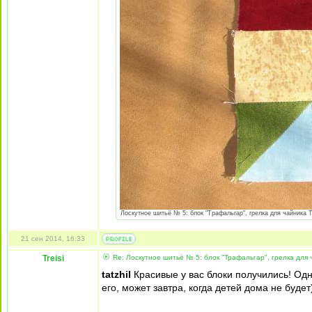
Лоскутное шитьё № 5: блок "Трафальгар", грелка для чайника Тр
21 сен 2014, 16:33
Treisi
Re: Лоскутное шитьё № 5: блок "Трафальгар", грелка для 
tatzhil
Красивые у вас блоки получились! Одн
его, может завтра, когда детей дома не будет)