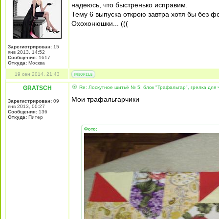
надеюсь, что быстренько исправим.
Тему 6 выпуска открою завтра хотя бы без ф
Охохонюшки... (((
Зарегистрирован:
15
янв 2013, 14:52
Сообщения:
1617
Откуда:
Mосква
19 сен 2014, 21:43
GRATSCH
Re: Лоскутное шитьё № 5: блок "Трафальгар", грелка для 
Мои трафальгарчики
Зарегистрирован:
09
янв 2013, 00:27
Сообщения:
136
Откуда:
Питер
Фото: