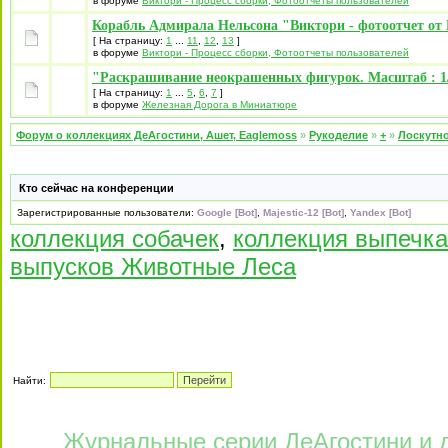
в форуме
Виктори - Процесс сборки, Фотоотчеты пользователей
Корабль Адмирала Нельсона "Виктори - фотоотчет от 
[ На страницу:
1
...
11
,
12
,
13
]
в форуме
Виктори - Процесс сборки, Фотоотчеты пользователей
"Раскрашивание неокрашенных фигурок. Масштаб : 1/
[ На страницу:
1
...
5
,
6
,
7
]
в форуме
Железная Дорога в Миниатюре
Форум о коллекциях ДеАгостини, Ашет, Eaglemoss
»
Рукоделие
»
+
»
Лоскутно
Кто сейчас на конференции
Зарегистрированные пользователи:
Google [Bot]
,
Majestic-12 [Bot]
,
Yandex [Bot]
коллекция собачек
,
коллекция выпечка
выпусков Животные Леса
Найти:
Журнальные серии
ДеАгостини
и 