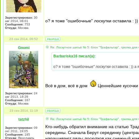
Зарегистрирован:
30
о? я тоже "ошибочные" лоскутки оставила : )
авг 2014, 08:01
Сообщения:
753
Откуда:
Москва
23 сен 2014, 06:52
Gnomi
Re: Лоскутное шитьё № 5: блок "Трафальгар", грелка для 
Barbariska16 писал(а):
о? я тоже "ошибочные" лоскутки оставила : )) а
Всё в дом, всё в дом
Ценнейшие кусочки
Зарегистрирован:
24
авг 2013, 18:28
Сообщения:
167
Откуда:
Москва
23 сен 2014, 11:19
tatzhil
Re: Лоскутное шитьё № 5: блок "Трафальгар", грелка для 
Кто-нибудь обратил внимание на статью Тра
Зарегистрирован:
09
окт 2011, 19:05
середины. Сначала Берут серединку (центра
Сообщения:
185
наращивают ряды лоскутков как снежный ком.
Откуда:
Ярославль