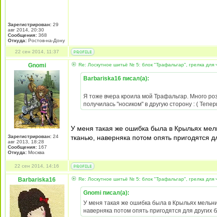
Зарегистрирован:
29
авг 2014, 20:30
Сообщения:
368
Откуда:
Ростов-на-Дону
22 сен 2014, 11:37
Gnomi
Re: Лоскутное шитьё № 5: блок "Трафальгар", грелка для 
Barbariska16 писал(а):
Я тоже вчера кроила мой Трафальгар. Много розо
получилась "носиком" в другую сторону : ( Тепер
У меня такая же ошибка была в Крыльях мель
Зарегистрирован:
24
тканью, наверняка потом опять пригодятся дл
авг 2013, 18:28
Сообщения:
167
Откуда:
Москва
22 сен 2014, 14:16
Barbariska16
Re: Лоскутное шитьё № 5: блок "Трафальгар", грелка для 
Gnomi писал(а):
У меня такая же ошибка была в Крыльях мельниц
наверняка потом опять пригодятся для других б