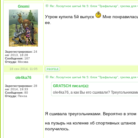
Gnomi
Re: Лоскутное шитьё № 5: блок "Трафальгар", грелка для 
Утром купила 5й выпуск
Мне понравилась 
ее.
Зарегистрирован:
24
авг 2013, 18:28
Сообщения:
167
Откуда:
Москва
18 сен 2014, 11:05
ole4ka76
Re: Лоскутное шитьё № 5: блок "Трафальгар", грелка для 
GRATSCH писал(а):
Зарегистрирован:
28
авг 2014, 19:33
ole4ka76, а как Вы его сшивали? Треугольникам
Сообщения:
80
Откуда:
Пенза
Я сшивала треугольниками. Вероятно в этом
на пузырь на коленке хб спортивных штанов
получилось.