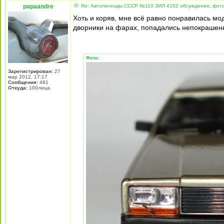
papaandre
Re: Автолегенды СССР №110 ЗИЛ 4102 обсуждение, фот
Хоть и коряв, мне всё равно понравилась м
дворники на фарах, попадались непокрашен
Фото:
Зарегистрирован:
27
мар 2012, 17:17
Сообщения:
491
Откуда:
100лица.