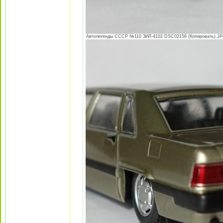
Автолегенды СССР №110 ЗИЛ-4102 DSC02158 (Копировать).JPG 