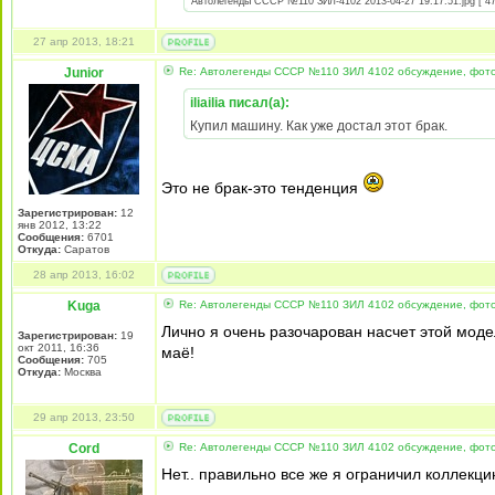
Автолегенды СССР №110 ЗИЛ-4102 2013-04-27 19.17.51.jpg [ 47.
27 апр 2013, 18:21
Junior
Re: Автолегенды СССР №110 ЗИЛ 4102 обсуждение, фот
iliailia писал(а):
Купил машину. Как уже достал этот брак.
Это не брак-это тенденция
Зарегистрирован:
12
янв 2012, 13:22
Сообщения:
6701
Откуда:
Cаратов
28 апр 2013, 16:02
Kuga
Re: Автолегенды СССР №110 ЗИЛ 4102 обсуждение, фот
Лично я очень разочарован насчет этой модели
Зарегистрирован:
19
окт 2011, 16:36
маё!
Сообщения:
705
Откуда:
Москва
29 апр 2013, 23:50
Cord
Re: Автолегенды СССР №110 ЗИЛ 4102 обсуждение, фот
Нет.. правильно все же я ограничил коллекцию