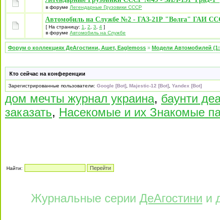
в форуме
Легендарные Грузовики СССР
Автомобиль на Службе №2 - ГАЗ-21Р "Волга" ГАИ С
[ На страницу:
1
,
2
,
3
,
4
]
в форуме
Автомобиль на Службе
Форум о коллекциях ДеАгостини, Ашет, Eaglemoss
»
Модели Автомобилей (1:
Кто сейчас на конференции
Зарегистрированные пользователи:
Google [Bot]
,
Majestic-12 [Bot]
,
Yandex [Bot]
дом мечты журнал украина
,
баунти де
заказать
,
Насекомые и их Знакомые па
Найти:
Журнальные серии
ДеАгостини
и 