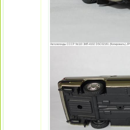
Автолегенды СССР №110 ЗИЛ-4102 DSC02161 (Копировать).JPG 