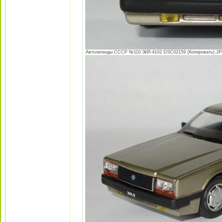
Автолегенды СССР №110 ЗИЛ-4102 DSC02159 (Копировать).JPG 