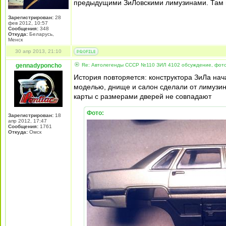
предыдущими ЗиЛовскими лимузинами. Там ве
Зарегистрирован:
28
фев 2012, 10:57
Сообщения:
348
Откуда:
Беларусь,
Менск
30 апр 2013, 21:10
gennadyponcho
Re: Автолегенды СССР №110 ЗИЛ 4102 обсуждение, фот
История повторяется: конструктора ЗиЛа нача
моделью, днище и салон сделали от лимузина
карты с размерами дверей не совпадают
Фото:
Зарегистрирован:
18
апр 2012, 17:47
Сообщения:
1761
Откуда:
Омск