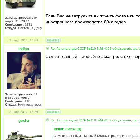
Если Вас не затруднит, выложите фото или х
Зарегистрирован:
04
мар 2013, 20:24
иностранного производства
80-х
годов.
Сообщения:
2231
Откуда:
Ростов-на-Дону
21 апр 2013, 13:33
Indian
Re: Автолегенды СССР №110 ЗИЛ 4102 обсуждение, фот
самый главный - мерс S класса. ролс сильвер
Зарегистрирован:
18
фев 2013, 09:02
Сообщения:
140
Откуда:
Нижневартовск
21 апр 2013, 17:29
gosha
Re: Автолегенды СССР №110 ЗИЛ 4102 обсуждение, фот
Indian писал(а):
самый главный - мерс S класса. ролс сильвер сп