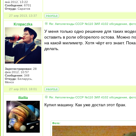
янв 2012, 13:22
Сообщения:
6701
Откуда:
Cаратов
27 апр 2013, 13:37
Kropaczka
Re: Автолегенды СССР №110 ЗИЛ 4102 обсуждение, фот
У меня только одно решение для таких модел
оставить в роли обгорелого остова. Можно п
на какой милиметр. Хотя чёрт его знает. Пока
делать.
Зарегистрирован:
28
фев 2012, 10:57
Сообщения:
348
Откуда:
Беларусь,
Менск
27 апр 2013, 18:01
iliailia
Re: Автолегенды СССР №110 ЗИЛ 4102 обсуждение, фот
Купил машину. Как уже достал этот брак.
Фото: