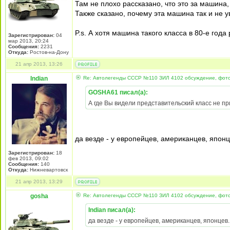
Там не плохо рассказано, что это за машина
Также сказано, почему эта машина так и не ув
P.s. А хотя машина такого класса в 80-е год
Зарегистрирован:
04
мар 2013, 20:24
Сообщения:
2231
Откуда:
Ростов-на-Дону
21 апр 2013, 13:26
Indian
Re: Автолегенды СССР №110 ЗИЛ 4102 обсуждение, фот
GOSHA61 писал(а):
А где Вы видели представительский класс не п
да везде - у европейцев, американцев, японцев
Зарегистрирован:
18
фев 2013, 09:02
Сообщения:
140
Откуда:
Нижневартовск
21 апр 2013, 13:29
gosha
Re: Автолегенды СССР №110 ЗИЛ 4102 обсуждение, фот
Indian писал(а):
да везде - у европейцев, американцев, японцев. у