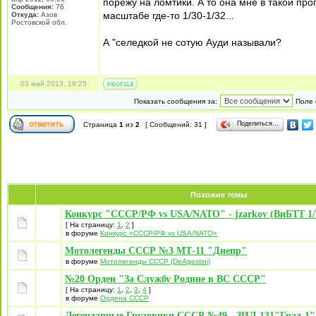
порежу на ломтики. А то она мне в такой про
Сообщения:
76
масштабе где-то 1/30-1/32...
Откуда:
Азов
Ростовской обл.
А "селедкой не сотую Ауди называли?
03 май 2013, 19:25
Показать сообщения за:
Поле 
Поделиться…
Страница
1
из
2
[ Сообщений: 31 ]
Похожие темы
Конкурс "СССР/РФ vs USA/NATO" - jzarkov (ВиБТТ 1/7
[ На страницу:
1
,
2
]
в форуме
Конкурс «СССР/РФ vs USA/NATO»
Мотолегенды СССР №3 МТ-11 "Днепр"
в форуме
Мотолегенды СССР (DeAgostini)
№20 Орден "За Службу Родине в ВС СССР"
[ На страницу:
1
,
2
,
3
,
4
]
в форуме
Ордена СССР
Легендарные Грузовики СССР №49 - ЗИЛ-131"Град-1"