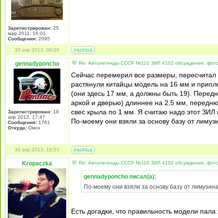
Зарегистрирован:
25
мар 2011, 16:01
Сообщения:
2095
30 апр 2013, 00:28
gennadyponcho
Re: Автолегенды СССР №110 ЗИЛ 4102 обсуждение, фот
Сейчас перемерил все размеры, пересчитал в
растянули китайцы модель на 16 мм и припл
(они здесь 17 мм, а должны быть 19). Перед
аркой и дверью) длиннее на 2,5 мм, передню
свес крыла по 1 мм. Я считаю надо этот ЗИЛ 
Зарегистрирован:
18
апр 2012, 17:47
По-моему они взяли за основу базу от лимузи
Сообщения:
1761
Откуда:
Омск
30 апр 2013, 19:53
Kropaczka
Re: Автолегенды СССР №110 ЗИЛ 4102 обсуждение, фот
gennadyponcho писал(а):
По-моему они взяли за основу базу от лимузина
Есть догадки, что правильность модели пал