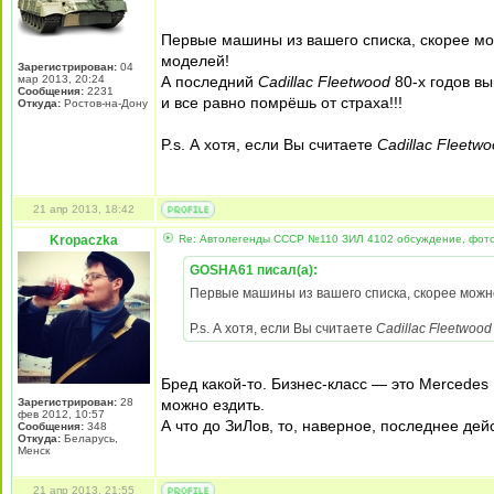
Первые машины из вашего списка, скорее можн
моделей!
Зарегистрирован:
04
мар 2013, 20:24
А последний
Cadillac Fleetwood
80-х годов вы
Сообщения:
2231
и все равно помрёшь от страха!!!
Откуда:
Ростов-на-Дону
P.s. А хотя, если Вы считаете
Cadillac Fleetw
21 апр 2013, 18:42
Kropaczka
Re: Автолегенды СССР №110 ЗИЛ 4102 обсуждение, фот
GOSHA61 писал(а):
Первые машины из вашего списка, скорее можно 
P.s. А хотя, если Вы считаете
Cadillac Fleetwoo
Бред какой-то. Бизнес-класс — это Mercedes 
Зарегистрирован:
28
можно ездить.
фев 2012, 10:57
А что до ЗиЛов, то, наверное, последнее дей
Сообщения:
348
Откуда:
Беларусь,
Менск
21 апр 2013, 21:55