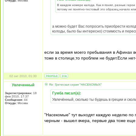
Откуда:
Москва
В каждом номере калода. Как я понял, разные герои
потому не понятно-тестовый это образец,начало или
а можно будет Вас попросить приобрести колод
колоды, было бы интересно) стоимость и перес
если за время моего пребывания в Афинах вс
тоже в столице,то проблем не будет.Если не
02 окт 2010, 01:30
Увлеченный
Re: Греческая серия "НАСЕКОМЫХ"
Гумба писал(а):
Зарегистрирован:
18
фев 2010, 17:37
Увлечённый, сколько ты будешь в греции и скол
Сообщения:
44
Откуда:
Москва
"Насекомые" тут выходят каждую неделю по п
черным - вышел вчера, первые два тоже еще