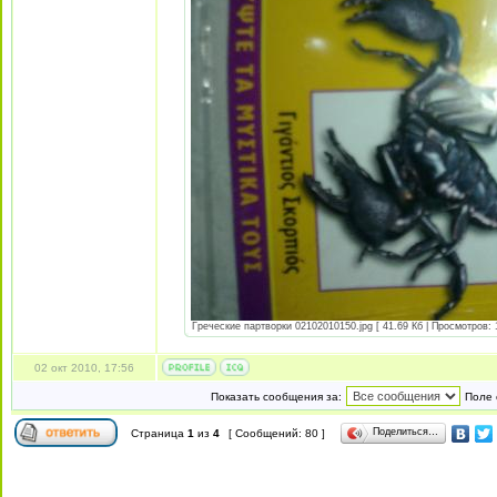
Греческие партворки 02102010150.jpg [ 41.69 Кб | Просмотров: 
02 окт 2010, 17:56
Показать сообщения за:
Поле 
Поделиться…
Страница
1
из
4
[ Сообщений: 80 ]