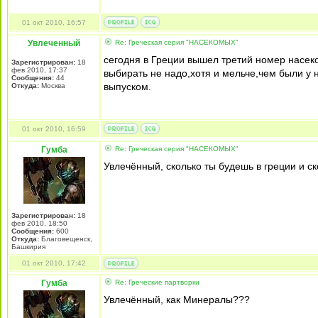
01 окт 2010, 16:57
Увлеченный
Re: Греческая серия "НАСЕКОМЫХ"
сегодня в Греции вышел третий номер насек
Зарегистрирован:
18
фев 2010, 17:37
выбирать не надо,хотя и мельче,чем были у н
Сообщения:
44
выпуском.
Откуда:
Москва
01 окт 2010, 16:59
Гумба
Re: Греческая серия "НАСЕКОМЫХ"
Увлечённый, сколько ты будешь в греции и с
Зарегистрирован:
18
фев 2010, 18:50
Сообщения:
600
Откуда:
Благовещенск,
Башкирия
01 окт 2010, 17:42
Гумба
Re: Греческие партворки
Увлечённый, как Минералы???