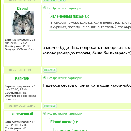
Elrond
Re: Греческие партворки
Увлеченный писал(а):
В каждом номере калода. Как я понял, разные г
в Афинах, потому не понятно-тестовый это обр
Зарегистрирован:
23
янв 2010, 17:02
Сообщения:
2023
а можно будет Вас попросить приобрести кол
Откуда:
С-Петербург
коллекционирую колоды, было бы интересно)
01 окт 2010, 19:03
Капитан
Re: Греческие партворки
Надеюсь сестра с Крита хоть один какой-нибу
Зарегистрирован:
24
фев 2010, 21:44
Сообщения:
81
Откуда:
Воронежская
область
01 окт 2010, 22:49
Увлеченный
Re: Греческие партворки
Elrond писал(а):
Зарегистрирован:
18
фев 2010, 17:37
Сообщения:
44
Увлеченный писал(а):