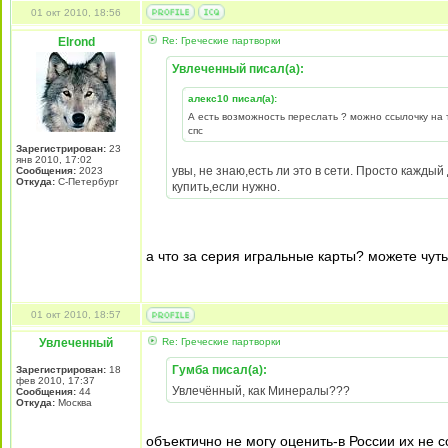
01 окт 2010, 18:56
Elrond
Re: Греческие партворки
Увлеченный писал(а):
алекс10 писал(а):
А есть возможность переслать ? можно ссылочку на 
спс
Зарегистрирован:
23
янв 2010, 17:02
увы, не знаю,есть ли это в сети. Просто кажды
Сообщения:
2023
Откуда:
С-Петербург
купить,если нужно.
а что за серия игральные карты? можете чут
01 окт 2010, 18:57
Увлеченный
Re: Греческие партворки
Гумба писал(а):
Зарегистрирован:
18
фев 2010, 17:37
Увлечённый, как Минералы???
Сообщения:
44
Откуда:
Москва
объектично не могу оценить-в России их не 