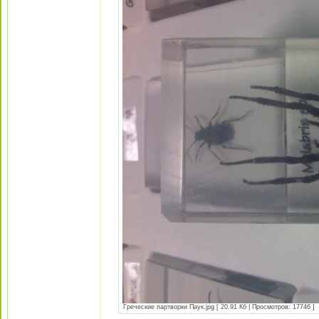
Греческие партворки Паук.jpg [ 20.91 Кб | Просмотров: 17746 ]