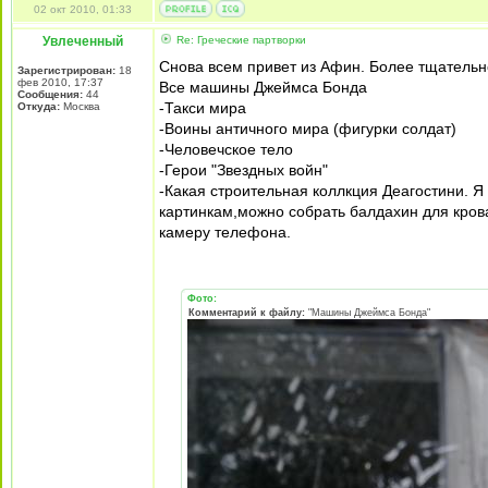
02 окт 2010, 01:33
Увлеченный
Re: Греческие партворки
Снова всем привет из Афин. Более тщательн
Зарегистрирован:
18
фев 2010, 17:37
Все машины Джеймса Бонда
Сообщения:
44
-Такси мира
Откуда:
Москва
-Воины античного мира (фигурки солдат)
-Человечское тело
-Герои "Звездных войн"
-Какая строительная коллкция Деагостини. Я 
картинкам,можно собрать балдахин для крова
камеру телефона.
Фото:
Комментарий к файлу:
"Машины Джеймса Бонда"