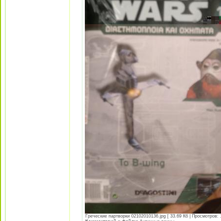
Греческие партворки 02102010136.jpg [ 33.69 Кб | Просмотров: 