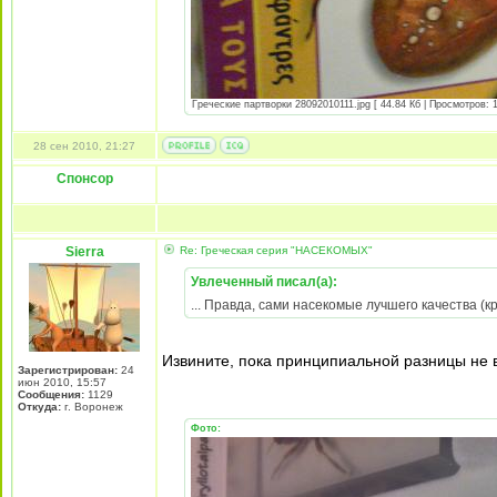
Греческие партворки 28092010111.jpg [ 44.84 Кб | Просмотров: 
28 сен 2010, 21:27
Спонсор
Sierra
Re: Греческая серия "НАСЕКОМЫХ"
Увлеченный писал(а):
... Правда, сами насекомые лучшего качества (кр
Извините, пока принципиальной разницы не 
Зарегистрирован:
24
июн 2010, 15:57
Сообщения:
1129
Откуда:
г. Воронеж
Фото: