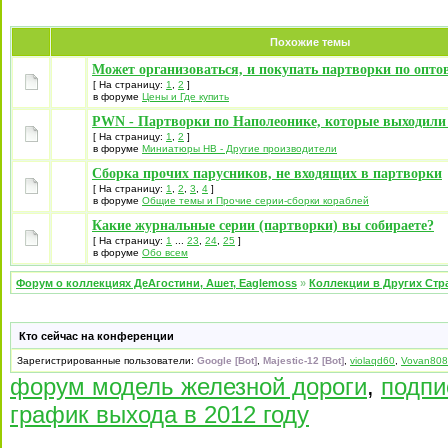
Похожие темы
Может организоваться, и покупать партворки по опт
[ На страницу:
1
,
2
]
в форуме
Цены и Где купить
PWN - Партворки по Наполеонике, которые выходили 
[ На страницу:
1
,
2
]
в форуме
Миниатюры НВ - Другие производители
Сборка прочих парусников, не входящих в партворки
[ На страницу:
1
,
2
,
3
,
4
]
в форуме
Общие темы и Прочие серии-сборки кораблей
Какие журнальные серии (партворки) вы собираете?
[ На страницу:
1
...
23
,
24
,
25
]
в форуме
Обо всем
Форум о коллекциях ДеАгостини, Ашет, Eaglemoss
»
Коллекции в Других Стр
Кто сейчас на конференции
Зарегистрированные пользователи:
Google [Bot]
,
Majestic-12 [Bot]
,
violaqd60
,
Vovan80
форум модель железной дороги
,
подпи
график выхода в 2012 году