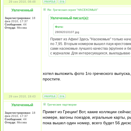
29 сен 2010, 08:48
Увлеченный
Re: Греческая серия "НАСЕКОМЫХ"
Увлеченный писал(а):
Зарегистрирован:
18
фев 2010, 17:37
Сообщения:
44
Фото:
Откуда:
Москва
28092010107.jpg
Привет из Афин! Здесь "Насекомые" только нача
по 7,95. Вторым номером вышел паук-крестовик,
сами насекомые лучшего качества (крупнее и б
с журналом. Для интересующихся, выкладываю 
хотел выложить фото 1го греческого выпуска,
простите.
29 сен 2010, 19:43
Увлеченный
Греческие партворки
Привет из Греции! Вот, какие коллкции сейча
Зарегистрирован:
18
фев 2010, 17:37
номере, вагоны поездов, игральные карты, р
Сообщения:
44
пока вышел один номер, всего будет 56 диско
Откуда:
Москва