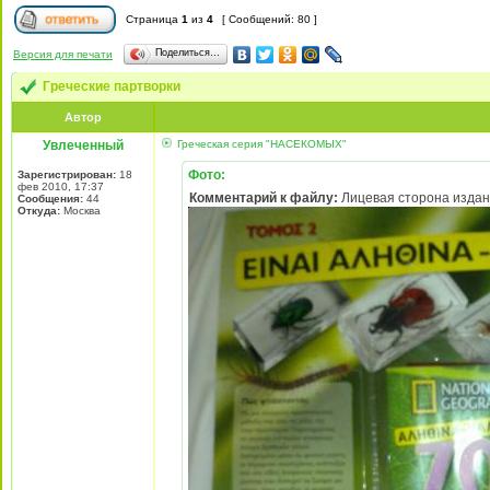
Страница
1
из
4
[ Сообщений: 80 ]
Поделиться…
Версия для печати
Греческие партворки
Автор
Увлеченный
Греческая серия "НАСЕКОМЫХ"
Фото:
Зарегистрирован:
18
фев 2010, 17:37
Комментарий к файлу:
Лицевая сторона изда
Сообщения:
44
Откуда:
Москва