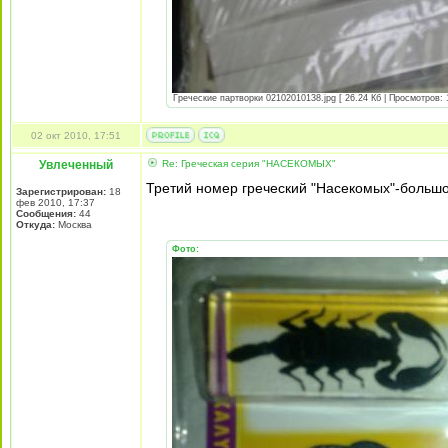
Греческие партворки 02102010138.jpg [ 26.24 Кб | Просмотров: 
02 окт 2010, 17:51
Увлеченный
Re: Греческая серия "НАСЕКОМЫХ"
Третий номер греческий "Насекомых"-больш
Зарегистрирован:
18
фев 2010, 17:37
Сообщения:
44
Откуда:
Москва
Фото: