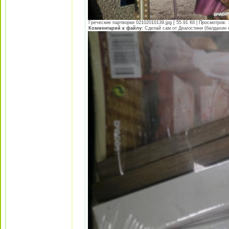
Греческие партворки 02102010139.jpg [ 55.91 Кб | Просмотров: 
Комментарий к файлу:
Сделай сам от Деагостини (балдахин 