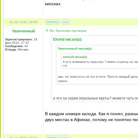
киосках.
01 окт 2010, 18:59
Увлеченный
Re: Греческие партворки
Elrond писал(а):
Зарегистрирован:
18
фев 2010, 17:37
Сообщения:
44
Увлеченный писал(а):
Откуда:
Москва
алекс10 писал(а):
А есть возможность переслать ? можно ссылочку на так
спс
увы, не знаю,есть ли это в сети. Просто каждый ден
нужно.
а что за серия игральные карты? можете чуть 
В каждом номере калода. Как я понял, разны
двух местах в Афинах, потому не понятно-те
01 окт 2010, 19:01