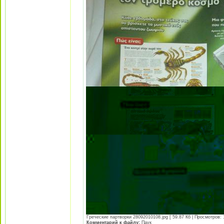
Греческие партворки 28092010108.jpg [ 59.87 Кб | Просмотров: 
Комментарий к файлу:
Паук