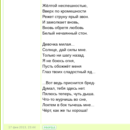
Жёлтой неспешностью,
Вверх по кромешности
Режет струну ярый звон.
И замолкает вновь,
Вновь обретя любовь
Белый нечаянный стон.
Девочка милая...
Солнце, дай силы мне.
Только ни шагу назад.
Я не боюсь огня,
Пусть обожжёт меня
Глаз твоих сладостный яд...
...Вот ведь приснится бред-
Думал, тебя здесь нет.
Пялюсь теперь, чуть дыша.
Что-то мурчишь во сне,
Локтем в бок тычешь мне...
Чёрт, как же ты хороша!
17 фев 2013, 23:44