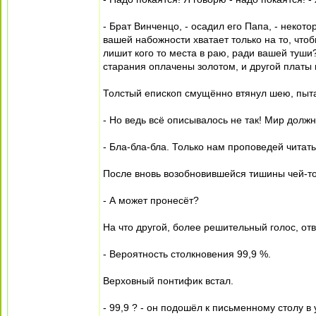
- Брат Винченцо, - осадил его Папа, - некот
вашей набожности хватает только на то, чтоб
лишит кого то места в раю, ради вашей туши
старания оплачены золотом, и другой платы 
Толстый епископ смущённо втянул шею, пытая
- Но ведь всё описывалось не так! Мир долж
- Бла-бла-бла. Только нам проповедей читат
После вновь возобновившейся тишины чей-то
- А может пронесёт?
На что другой, более решительный голос, отв
- Вероятность столкновения 99,9 %.
Верховный понтифик встал.
- 99,9 ? - он подошёл к письменному столу 