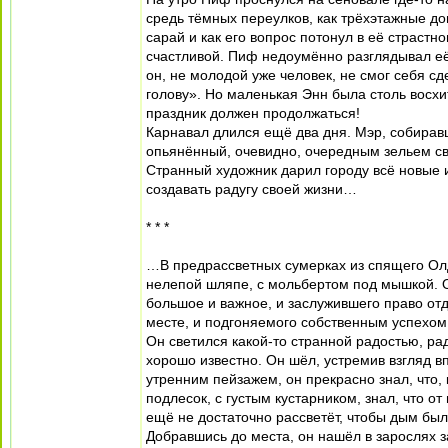
средь тёмных переулков, как трёхэтажные до
сарай и как его вопрос потонул в её страст
счастливой. Пиф недоумённо разглядывал её 
он, не молодой уже человек, не смог себя сд
голову». Но маленькая Энн была столь восхи
праздник должен продолжаться!
Карнавал длился ещё два дня. Мэр, собиравш
опьянённый, очевидно, очередным зельем св
Странный художник дарил городу всё новые и
создавать радугу своей жизни…
* * *
…В предрассветных сумерках из спящего Ол
нелепой шляпе, с мольбертом под мышкой. 
большое и важное, и заслужившего право отд
месте, и подгоняемого собственным успехом
Он светился какой-то странной радостью, рад
хорошо известно. Он шёл, устремив взгляд в
утренним пейзажем, он прекрасно знал, что, 
подлесок, с густым кустарником, знал, что от
ещё не достаточно рассветёт, чтобы дым был
Добравшись до места, он нашёл в зарослях з