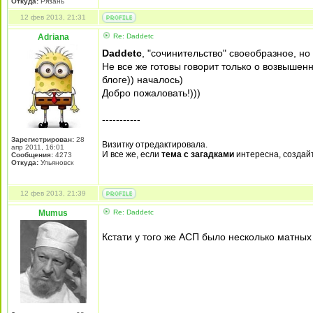
Откуда:
Рязань
12 фев 2013, 21:31
Adriana
Re: Daddetc
Daddetc
, "сочинительство" своеобразное, но
Не все же готовы говорит только о возвышен
блоге)) началось)
Добро пожаловать!)))
-----------
Зарегистрирован:
28
Визитку отредактировала.
апр 2011, 16:01
И все же, если
тема с загадками
интересна, создай
Сообщения:
4273
Откуда:
Ульяновск
12 фев 2013, 21:39
Mumus
Re: Daddetc
Кстати у того же АСП было несколько матны