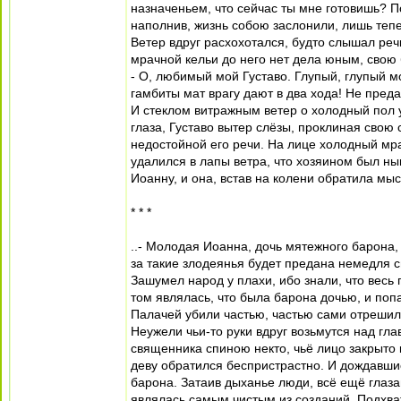
назначеньем, что сейчас ты мне готовишь? 
наполнив, жизнь собою заслонили, лишь тепе
Ветер вдруг расхохотался, будто слышал речь
мрачной кельи до него нет дела юным, сво
- О, любимый мой Густаво. Глупый, глупый м
гамбиты мат врагу дают в два хода! Не пред
И стеклом витражным ветер о холодный пол 
глаза, Густаво вытер слёзы, проклиная свою 
недостойной его речи. На лице холодный мра
удалился в лапы ветра, что хозяином был ны
Иоанну, и она, встав на колени обратила мысл
* * *
..- Молодая Иоанна, дочь мятежного барона,
за такие злодеянья будет предана немедля 
Зашумел народ у плахи, ибо знали, что весь
том являлась, что была барона дочью, и поп
Палачей убили частью, частью сами отрешили
Неужели чьи-то руки вдруг возьмутся над гл
священника спиною некто, чьё лицо закрыто 
деву обратился беспристрастно. И дождавши
барона. Затаив дыханье люди, всё ещё глазам
являлась самым чистым из созданий. Подхват