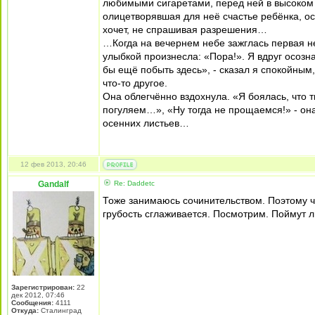
любимыми сигаретами, перед ней в высоком б
олицетворявшая для неё счастье ребёнка, ос
хочет, не спрашивая разрешения…
…Когда на вечернем небе зажглась первая не
улыбкой произнесла: «Пора!». Я вдруг осозна
бы ещё побыть здесь», - сказал я спокойным
что-то другое.
Она облегчённо вздохнула. «Я боялась, что т
погуляем…», «Ну тогда не прощаемся!» - она
осенних листьев…
12 фев 2013, 20:46
Gandalf
Re: Daddetc
Тоже занимаюсь сочинительством. Поэтому ч
грубость сглаживается. Посмотрим. Поймут ли
Зарегистрирован:
22
дек 2012, 07:46
Сообщения:
4111
Откуда:
Сталинград