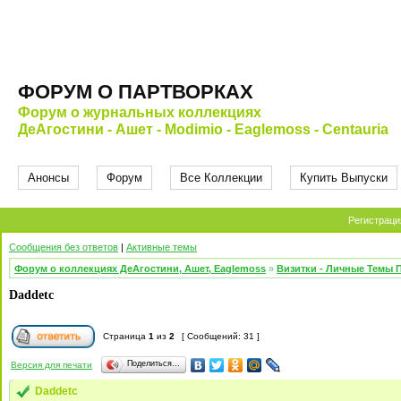
ФОРУМ О ПАРТВОРКАХ
Форум о журнальных коллекциях
ДеАгостини - Ашет - Modimio - Eaglemoss - Centauria
Анонсы
Форум
Все Коллекции
Купить Выпуски
Регистраци
Сообщения без ответов
|
Активные темы
Форум о коллекциях ДеАгостини, Ашет, Eaglemoss
»
Визитки - Личные Темы 
Daddetc
Страница
1
из
2
[ Сообщений: 31 ]
Поделиться…
Версия для печати
Daddetc