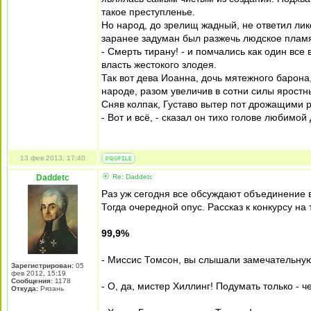
такое преступленье.
Но народ, до зрелищ жадный, не ответил лик
заранее задуман был разжечь людское плам
- Смерть тирану! - и помчались как один все 
власть жестокого злодея.
Так вот дева Иоанна, дочь мятежного барона
народе, разом увеличив в сотни силы яростны
Сняв колпак, Густаво вытер пот дрожащими 
- Вот и всё, - сказал он тихо голове любимой
13 фев 2013, 17:40
Daddetc
Re: Daddetc
Раз уж сегодня все обсуждают объединение в
Тогда очередной опус. Рассказ к конкурсу на
99,9%
- Миссис Томсон, вы слышали замечательную
Зарегистрирован:
05
фев 2012, 15:19
Сообщения:
1178
- О, да, мистер Хиллинг! Подумать только - ч
Откуда:
Рязань