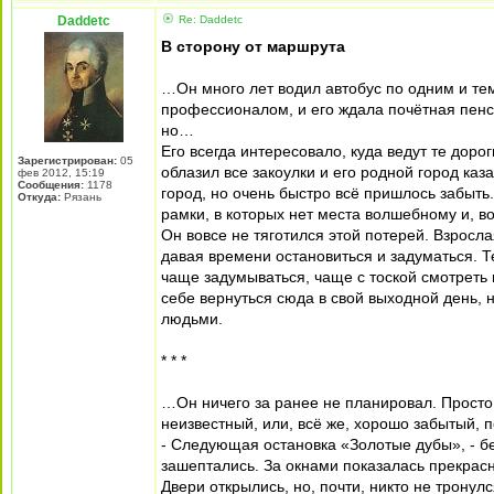
Daddetc
Re: Daddetc
В сторону от маршрута
…Он много лет водил автобус по одним и те
профессионалом, и его ждала почётная пенси
но…
Его всегда интересовало, куда ведут те доро
Зарегистрирован:
05
облазил все закоулки и его родной город к
фев 2012, 15:19
Сообщения:
1178
город, но очень быстро всё пришлось забыть.
Откуда:
Рязань
рамки, в которых нет места волшебному и, в
Он вовсе не тяготился этой потерей. Взросл
давая времени остановиться и задуматься. Т
чаще задумываться, чаще с тоской смотреть 
себе вернуться сюда в свой выходной день, 
людьми.
* * *
…Он ничего за ранее не планировал. Просто
неизвестный, или, всё же, хорошо забытый,
- Следующая остановка «Золотые дубы», - б
зашептались. За окнами показалась прекрас
Двери открылись, но, почти, никто не тронул