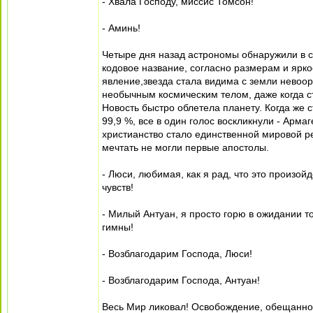
- Хвала Господу, миссис Томсон!
- Аминь!
Четыре дня назад астрономы обнаружили в со
кодовое название, согласно размерам и яркос
явление,звезда стала видима с земли невоо
необычным космическим телом, даже когда ст
Новость быстро облетела планету. Когда же с
99,9 %, все в один голос воскликнули - Арма
христианство стало единственной мировой ре
мечтать не могли первые апостолы.
- Люси, любимая, как я рад, что это произо
чувств!
- Милый Антуан, я просто горю в ожидании т
гимны!
- Возблагодарим Господа, Люси!
- Возблагодарим Господа, Антуан!
Весь Мир ликовал! Освобождение, обещанное