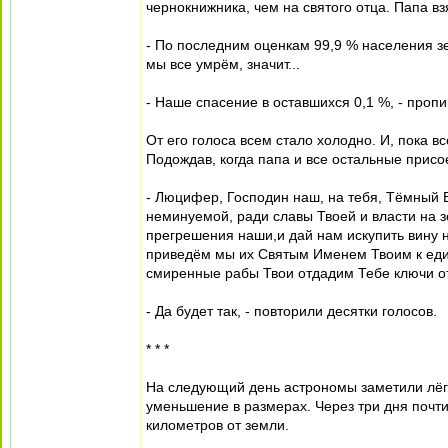
чернокнижника, чем на святого отца. Папа взя
- По последним оценкам 99,9 % населения зе
мы все умрём, значит...
- Наше спасение в оставшихся 0,1 %, - про
От его голоса всем стало холодно. И, пока в
Подождав, когда папа и все остальные присое
- Люцифер, Господин наш, на тебя, Тёмный В
неминуемой, ради славы Твоей и власти на з
прегрешения наши,и дай нам искупить вину 
приведём мы их Святым Именем Твоим к един
смиренные рабы Твои отдадим Тебе ключи от д
- Да будет так, - повторили десятки голосов.
* * *
На следующий день астрономы заметили лёгк
уменьшение в размерах. Через три дня почти
километров от земли.