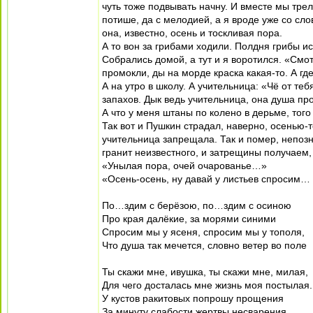
чуть тоже подвывать начну. И вместе мы трел
потише, да с мелодией, а я вроде уже со сло
она, известно, осень и тоскливая пора.
А то вон за грибами ходили. Полдня грибы ис
Собрались домой, а тут и я воротился. «Смот
промокли, ды на морде краска какая-то. А где
А на утро в школу. А учительница: «Чё от те
запахов. Дык ведь учительница, она душа про
А что у меня штаны по колено в дерьме, того 
Так вот и Пушкин страдал, наверно, осенью-т
учительница запрещала. Так и помер, непозн
гранит неизвестного, и затрещины получаем, 
«Унылая пора, очей очарованье…»
«Осень-осень, ну давай у листьев спросим…
По…здим с берёзою, по…здим с осиною
Про края далёкие, за морями синими
Спросим мы у ясеня, спросим мы у тополя,
Что душа так мечется, словно ветер во поле
Ты скажи мне, ивушка, ты скажи мне, милая,
Для чего досталась мне жизнь моя постылая.
У кустов ракитовых попрошу прощения
За минуту слабости жертвы несварения.