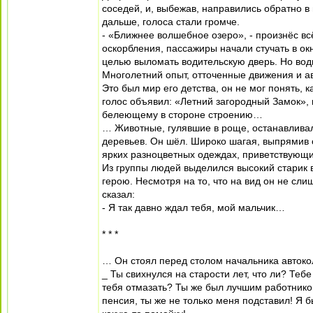
соседей, и, выбежав, направились обратно в
дальше, голоса стали громче.
- «Ближнее волшебное озеро», - произнёс вс
оскорбления, пассажиры начали стучать в ок
целью выломать водительскую дверь. Но вод
Многолетний опыт, отточенные движения и а
Это был мир его детства, он не мог понять, к
голос объявил: «Летний загородный Замок», 
белеющему в стороне строению…
… Животные, гулявшие в роще, останавливал
деревьев. Он шёл. Широко шагая, выпрямив с
ярких разноцветных одеждах, приветствующ
Из группы людей выделился высокий старик 
герою. Несмотря на то, что на вид он не сли
сказал:
- Я так давно ждал тебя, мой мальчик…
* * *
… Он стоял перед столом начальника авток
_ Ты свихнулся на старости лет, что ли? Тебе
тебя отмазать? Ты же был лучшим работником
пенсия, ты же не только меня подставил! Я б