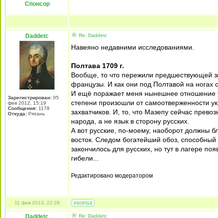
Спонсор
Daddetc
Re: Daddetc
Навеяно недавними исследованиями.
Полтава 1709 г.
Вообще, то что пережили предшествующей зи
французы. И как они под Полтавой на ногах 
И ещё поражает меня нынешнее отношение у
Зарегистрирован:
05
степени произошли от самоотверженности ук
фев 2012, 15:19
Сообщения:
1178
захватчиков. И, то, что Мазепу сейчас прево
Откуда:
Рязань
народа, а не язык в сторону русских.
А вот русские, по-моему, наоборот должны 
восток. Следом богатейший обоз, способный
закончилось для русских, но тут в лагере по
гибели...
Редактировано модератором
11 фев 2013, 22:28
Daddetc
Re: Daddetc