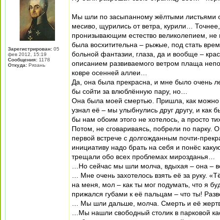
Мы шли по засыпанному жёлтыми листьями о
месиво, щурились от ветра, курили… Точнее,
пронизывающим естество великолепием, не 
была восхитительна – рыжые, под стать вре
Зарегистрирован:
05
больной фантазии, глаза, да и вообще – кра
фев 2012, 15:19
Сообщения:
1178
описанием развиваемого ветром плаща непон
Откуда:
Рязань
ковре осенней аллеи…
Да, она была прекрасна, и мне было очень л
бы сойти за влюблённую пару, но…
Она была моей смертью. Пришла, как можно 
узнал её – мы улыбнулись друг другу, и как 
бы нам обоим этого не хотелось, а просто т
Потом, не сговариваясь, побрели по парку. 
первой встрече с долгожданным почти-прекр
инициативу надо брать на себя и понёс какую
трещали обо всех проблемах мирозданья…
…Но сейчас мы шли молча, вдыхая – она – в
… Мне очень захотелось взять её за руку. «
на меня, мол – как ты мог подумать, что я б
прижался губами к её пальцам – что ты! Раз
… Мы шли дальше, молча. Смерть и её жерт
…Мы нашли свободный столик в парковой каф