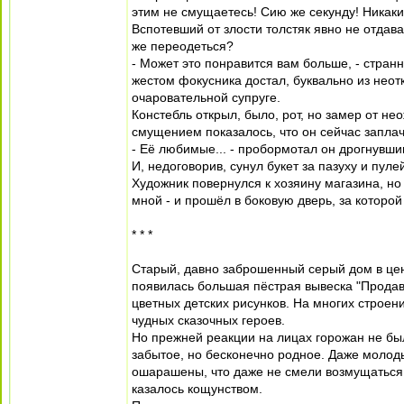
этим не смущаетесь! Сию же секунду! Никаких
Вспотевший от злости толстяк явно не отдава
же переодеться?
- Может это понравится вам больше, - стран
жестом фокусника достал, буквально из неот
очаровательной супруге.
Констебль открыл, было, рот, но замер от н
смущением показалось, что он сейчас заплач
- Её любимые... - пробормотал он дрогнувшим 
И, недоговорив, сунул букет за пазуху и пуле
Художник повернулся к хозяину магазина, но
мной - и прошёл в боковую дверь, за которо
* * *
Старый, давно заброшенный серый дом в цент
появилась большая пёстрая вывеска "Продав
цветных детских рисунков. На многих строен
чудных сказочных героев.
Но прежней реакции на лицах горожан не был
забытое, но бесконечно родное. Даже молоды
ошарашены, что даже не смели возмущаться.
казалось кощунством.