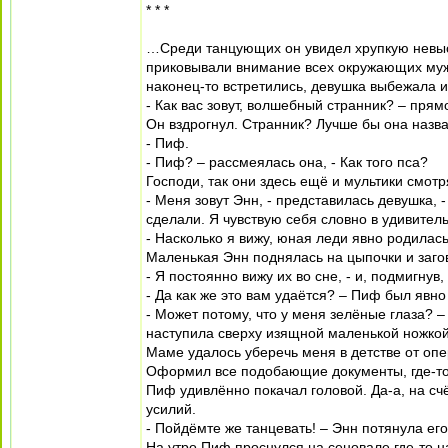
* * *
…Среди танцующих он увидел хрупкую невыс
приковывали внимание всех окружающих мужч
наконец-то встретились, девушка выбежала и
- Как вас зовут, волшебный странник? – прям
Он вздрогнул. Странник? Лучше бы она назвала
- Пиф.
- Пиф? – рассмеялась она, - Как того пса?
Господи, так они здесь ещё и мультики смот
- Меня зовут Энн, - представилась девушка, -
сделали. Я чувствую себя словно в удивител
- Насколько я вижу, юная леди явно родилась
Маленькая Энн поднялась на цыпочки и заго
- Я постоянно вижу их во сне, - и, подмигнув
- Да как же это вам удаётся? – Пиф был явн
- Может потому, что у меня зелёные глаза? 
наступила сверху изящной маленькой ножкой, 
Маме удалось уберечь меня в детстве от оп
Оформил все подобающие документы, где-то р
Пиф удивлённо покачал головой. Да-а, на сч
усилий.
- Пойдёмте же танцевать! – Энн потянула его
На утро Пиф проснулся на сеновале где-то на