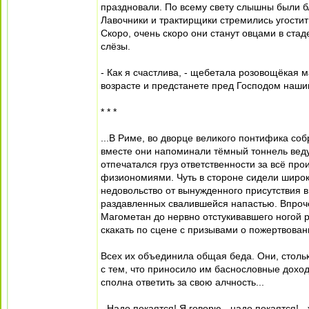
праздновали. По всему свету слышны были б
Лавочники и трактирщики стремились угостит
Скоро, очень скоро они станут овцами в ста
слёзы.
- Как я счастлива, - щебетала розовощёкая 
возрасте и предстанете пред Господом нашим
* * *
...В Риме, во дворце великого понтифика со
вместе они напоминали тёмный тоннель ведущ
отпечатался груз ответственности за всё п
физиономиями. Чуть в стороне сидели широк
недовольство от вынужденного присутствия в
раздавленных свалившейся напастью. Впроче
Магометан до нервно отстукивавшего ногой 
скакать по сцене с призывами о пожертвован
Всех их объединила общая беда. Они, столь
с тем, что приносило им баснословные доход
сполна ответить за свою алчность...
- Надо покаятся! Я говорю - надо покаятся!