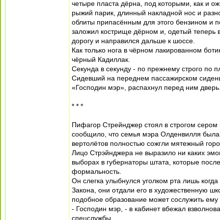
четыре пласта дёрна, под которыми, как и о
рыжий парик, длинный накладной нос и раз
облиты припасённым для этого бензином и п
заложил кострище дёрном и, одетый теперь 
дорогу и направился дальше к шоссе.
Как только нога в чёрном лакированном боти
чёрный Кадиллак.
Секунда в секунду - по прежнему строго по п
Сидевший на переднем пассажирском сиденьи
«Господин мэр», распахнул перед ним дверь
* * *
Пифагор Стрейнджер стоял в строгом сером 
сообщило, что семья мэра Олденвилля была 
вертолётов полностью сожгли мятежный горо
Лицо Стрэйнджера не выразило ни каких эмо
выборах в губернаторы штата, которые посл
формальность.
Он слегка улыбнулся уголком рта лишь когда 
Закона, они отдали его в художественную школ
подобное образование может сослужить ему т
- Господин мэр, - в кабинет вбежал взволнов
спецслужбы...