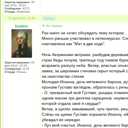
Зарегистрирован:
28
апр 2011, 16:01
Сообщения:
4273
Откуда:
Ульяновск
12 фев 2013, 21:59
Daddetc
Re: Daddetc
Раз никто не хочет обсуждать тему истории..
Много раньше участвовал в литконкурсах. Сл
озаглавлена как "Мат в два хода".
Ночь безумными ветрами, разбудив деревьев
страх беды почуяв, трепеща под гневом бури
Зарегистрирован:
05
возразить разгулу неба. Ветер, властью оп
фев 2012, 15:19
Сообщения:
1178
замка, за широкими стенами скрыл который с
Откуда:
Рязань
на неистовство стихии.
Молодая Иоанна, дочь мятежного барона, рук
пронзив Густаво взглядом, обратилась с речь
- О, прекрасный мой Густаво, рыцарь пламен
одним махом три десятка сарацинов, неужели,
которой отдала своё я сердце?
Ветер, в щелях завывавший, чуть притих, реш
Слёзы на щеках Густаво поразили Иоанну, ей
убеждал её нередко.
- Луч мой счастья, Иоанна, дочь великого ба