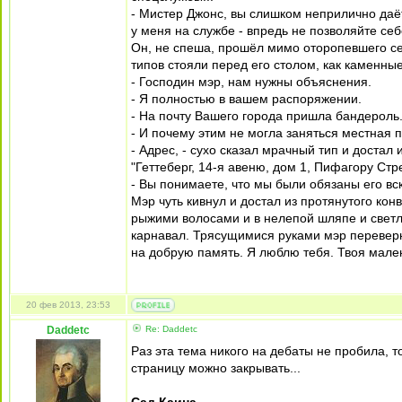
- Мистер Джонс, вы слишком неприлично даёт
у меня на службе - впредь не позволяйте себ
Он, не спеша, прошёл мимо оторопевшего се
типов стояли перед его столом, как каменные
- Господин мэр, нам нужны объяснения.
- Я полностью в вашем распоряжении.
- На почту Вашего города пришла бандероль.
- И почему этим не могла заняться местная 
- Адрес, - сухо сказал мрачный тип и достал 
"Геттеберг, 14-я авеню, дом 1, Пифагору Стр
- Вы понимаете, что мы были обязаны его вс
Мэр чуть кивнул и достал из протянутого ко
рыжими волосами и в нелепой шляпе и светл
карнавал. Трясущимися руками мэр перевер
на добрую память. Я люблю тебя. Твоя мален
20 фев 2013, 23:53
Daddetc
Re: Daddetc
Раз эта тема никого на дебаты не пробила, 
страницу можно закрывать...