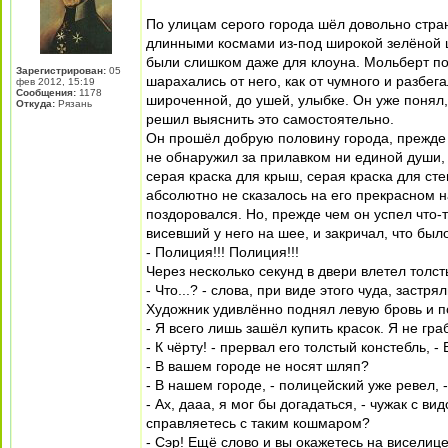
По улицам серого города шёл довольно стра
длинными космами из-под широкой зелёной ш
были слишком даже для клоуна. Мольберт по
Зарегистрирован:
05
шарахались от него, как от чумного и разбег
фев 2012, 15:19
Сообщения:
1178
широченной, до ушей, улыбке. Он уже понял, 
Откуда:
Рязань
решил выяснить это самостоятельно.
Он прошёл добрую половину города, прежде ч
не обнаружил за прилавком ни единой души, 
серая краска для крыш, серая краска для стен
абсолютно не сказалось на его прекрасном н
поздоровался. Но, прежде чем он успел что-
висевший у него на шее, и закричал, что был
- Полиция!!! Полиция!!!
Через несколько секунд в двери влетел толс
- Что...? - слова, при виде этого чуда, застр
Художник удивлённо поднял левую бровь и п
- Я всего лишь зашёл купить красок. Я не граб
- К чёрту! - прервал его толстый констебль, 
- В вашем городе не носят шляп?
- В нашем городе, - полицейский уже ревел, -
- Ах, дааа, я мог бы догадаться, - чужак с вид
справляетесь с таким кошмаром?
- Сэр! Ещё слово и вы окажетесь на виселице!