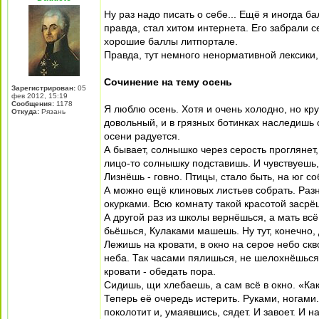
Ну раз надо писать о себе... Ещё я иногда 
правда, стал хитом интернета. Его забрали с
хорошие баллы литпортале.
Правда, тут немного ненормативной лексики,
Сочинение на тему осень
Зарегистрирован:
05
фев 2012, 15:19
Сообщения:
1178
Я люблю осень. Хотя и очень холодно, но кру
Откуда:
Рязань
довольный, и в грязных ботинках наследишь о
осени радуется.
А бывает, солнышко через серость проглянет,
лицо-то солнышку подставишь. И чувствуешь, 
Лизнёшь - говно. Птицы, стало быть, на юг с
А можно ещё клиновых листьев собрать. Разн
окурками. Всю комнату такой красотой засрёш
А другой раз из школы вернёшься, а мать всё
бьёшься, Кулаками машешь. Ну тут, конечно, д
Лежишь на кровати, в окно на серое небо скв
неба. Так часами пялишься, не шелохнёшься.
кровати - обедать пора.
Сидишь, щи хлебаешь, а сам всё в окно. «Как 
Теперь её очередь истерить. Руками, ногами. 
поколотит и, умаявшись, сядет. И завоет. И н