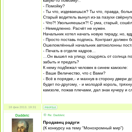
какую-то помойку!..
- Помойку?
- Ты что, издеваешься? Ты что, правда, боль
Старый водитель вынул из-за пазухи свёрнуты
- Что?! Увольняешься?! С ума, старый, сошё
- Немедленно. Расчёт не нужен.
Начальник хотел начать новую тираду, но, вдр
- Просто поставь подпись. Контракт должен б
Ошеломлённый начальник автоколонны поста
- Печать в отделе кадров…
…Он вышел на улицу, сощурясь от солнца посм
забыть и предать?
К нему подбежал человек в синем камзоле:
- Ваше Величество, что с Вами?
- Всё в порядке,- и махнув в сторону двери 
будет по-другому, - и молодой король, трях
камзоле, пожав плечами, дал знак кучеру и 
18 фев 2013, 19:31
Daddetc
Re: Daddetc
Продавец радуги
(К конкурсу на тему "Монохромный мир")