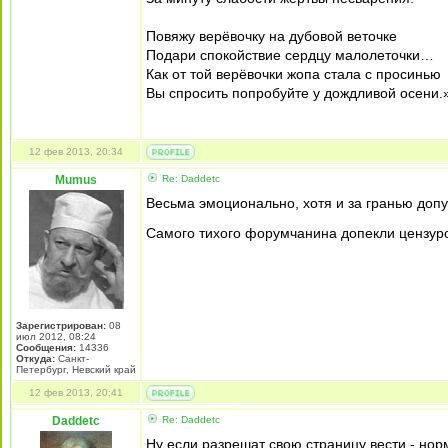
Повяжу верёвочку на дубовой веточке
Подари спокойствие сердцу малолеточки…
Как от той верёвочки жопа стала с просинью
Вы спросить попробуйте у дождливой осени.
12 фев 2013, 20:34
Mumus
Re: Daddetc
Весьма эмоционально, хотя и за гранью допу
Самого тихого форумчанина допекли цензу
Зарегистрирован:
08
июл 2012, 08:24
Сообщения:
14336
Откуда:
Санкт-
Петербург, Невский край
12 фев 2013, 20:41
Daddetc
Re: Daddetc
Ну если разрешат свою страницу вести - норм