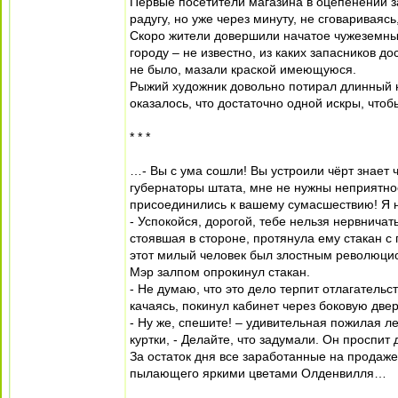
Первые посетители магазина в оцепенении з
радугу, но уже через минуту, не сговариваяс
Скоро жители довершили начатое чужеземным
городу – не известно, из каких запасников д
не было, мазали краской имеющуюся.
Рыжий художник довольно потирал длинный но
оказалось, что достаточно одной искры, чт
* * *
…- Вы с ума сошли! Вы устроили чёрт знает ч
губернаторы штата, мне не нужны неприятнос
присоединились к вашему сумасшествию! Я 
- Успокойся, дорогой, тебе нельзя нервничать
стоявшая в стороне, протянула ему стакан с 
этот милый человек был злостным революцио
Мэр залпом опрокинул стакан.
- Не думаю, что это дело терпит отлагательст
качаясь, покинул кабинет через боковую двер
- Ну же, спешите! – удивительная пожилая 
куртки, - Делайте, что задумали. Он проспит 
За остаток дня все заработанные на продаже
пылающего яркими цветами Олденвилля…