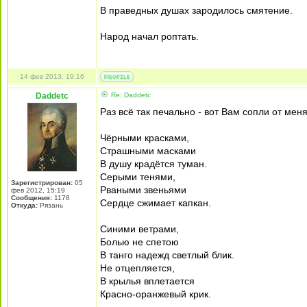
В праведных душах зародилось смятение.
Народ начал роптать.
14 фев 2013, 19:16
Daddetc
Re: Daddetc
Раз всё так печально - вот Вам сопли от меня
Чёрными красками,
Страшными масками
В душу крадётся туман.
Серыми тенями,
Зарегистрирован:
05
Рваными звеньями
фев 2012, 15:19
Сообщения:
1178
Сердце сжимает капкан.
Откуда:
Рязань
Синими ветрами,
Болью не спетою
В танго надежд светлый блик.
Не отцепляется,
В крылья вплетается
Красно-оранжевый крик.