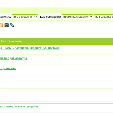
ения за:
Поле сортировки
Похожие темы
ка "часы", палантин, украшенный цветами
ашение для абажура
 с резинкой
во и легко (вязание спицами)