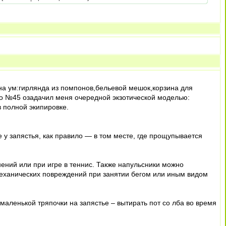
 на ум:гирлянда из помпонов,бельевой мешок,корзина для
 то №45 озадачил меня очередной экзотической моделью:
 полной экипировке.
у запястья, как правило — в том месте, где прощупывается
ний или при игре в теннис. Также напульсники можно
 механических повреждений при занятии бегом или иным видом
маленькой тряпочки на запястье – вытирать пот со лба во время