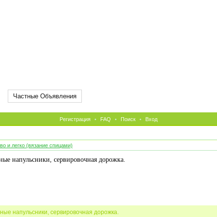
Частные Объявления
Регистрация
•
FAQ
•
Поиск
•
Вход
во и легко (вязание спицами)
ные напульсники, сервировочная дорожка.
дные напульсники, сервировочная дорожка.