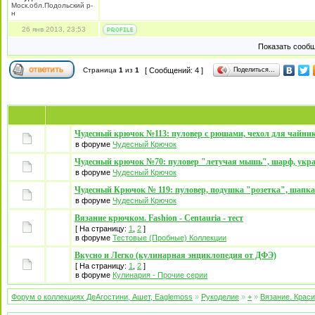
Моск.обл.Подольский р-
н
26 янв 2013, 23:53
Показать сообщ
Поделиться…
Страница
1
из
1
[ Сообщений: 4 ]
Чудесный крючок №113: пуловер с рюшами, чехол для чайни
в форуме
Чудесный Крючок
Чудесный крючок №70: пуловер "летучая мышь", шарф, укр
в форуме
Чудесный Крючок
Чудесный Крючок № 119: пуловер, подушка "розетка", шапка
в форуме
Чудесный Крючок
Вязание крючком. Fashion - Centauria - тест
[ На страницу:
1
,
2
]
в форуме
Тестовые (Пробные) Коллекции
Вкусно и Легко (кулинарная энциклопедия от ДФЭ)
[ На страницу:
1
,
2
]
в форуме
Кулинария - Прочие серии
Форум о коллекциях ДеАгостини, Ашет, Eaglemoss
»
Рукоделие
»
+
»
Вязание. Краси