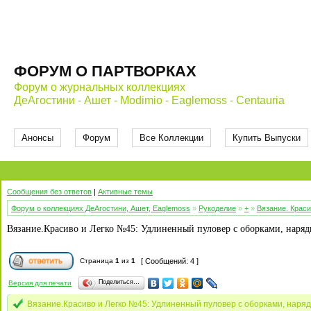
ФОРУМ О ПАРТВОРКАХ
Форум о журнальных коллекциях
ДеАгостини - Ашет - Modimio - Eaglemoss - Centauria
Анонсы
Форум
Все Коллекции
Купить Выпуски
Сообщения без ответов
|
Активные темы
Форум о коллекциях ДеАгостини, Ашет, Eaglemoss
»
Рукоделие
»
+
»
Вязание. Краси
Вязание.Красиво и Легко №45: Удлиненный пуловер с оборками, наряд
Страница
1
из
1
[ Сообщений: 4 ]
Поделиться…
Версия для печати
Вязание.Красиво и Легко №45: Удлиненный пуловер с оборками, наря