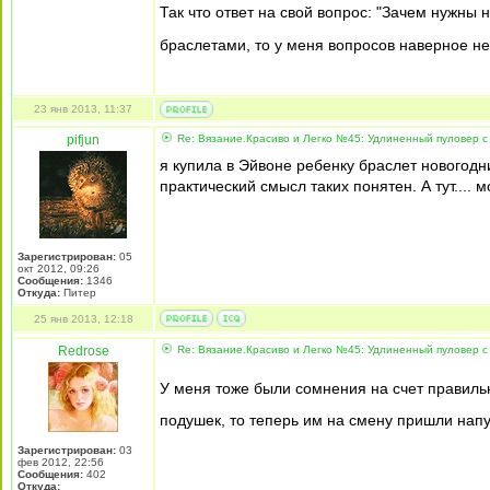
Так что ответ на свой вопрос: "Зачем нужны
браслетами, то у меня вопросов наверное не 
23 янв 2013, 11:37
pifjun
Re: Вязание.Красиво и Легко №45: Удлиненный пуловер с
я купила в Эйвоне ребенку браслет новогодн
практический смысл таких понятен. А тут....
Зарегистрирован:
05
окт 2012, 09:26
Сообщения:
1346
Откуда:
Питер
25 янв 2013, 12:18
Redrose
Re: Вязание.Красиво и Легко №45: Удлиненный пуловер с
У меня тоже были сомнения на счет правиль
подушек, то теперь им на смену пришли нап
Зарегистрирован:
03
фев 2012, 22:56
Сообщения:
402
Откуда: