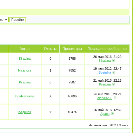
Автор
Ответы
Просмотры
Последнее сообщение
26 мар 2013, 21:29
KiraLina
0
9788
KiraLina
19 июн 2012, 22:47
Nicanora
1
7852
Svetulka
21 май 2013, 22:15
KiraLina
0
7507
KiraLina
26 янв 2016, 20:29
InnaIvanovna
30
46696
alena3266
16 май 2013, 12:32
пАдонак
35
45474
Agatta
Часовой пояс: UTC + 3 часа