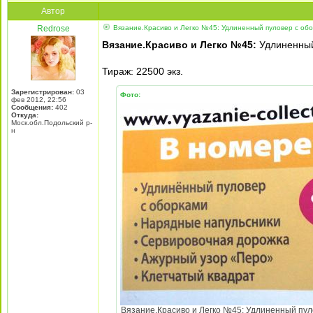
Автор
Redrose
Вязание.Красиво и Легко №45: Удлиненный пуловер с обо
Вязание.Красиво и Легко №45:
Удлиненный 
Тираж: 22500 экз.
Зарегистрирован:
03
Фото:
фев 2012, 22:56
Сообщения:
402
Откуда:
Моск.обл.Подольский р-
н
Вязание.Красиво и Легко №45: Удлиненный пуло