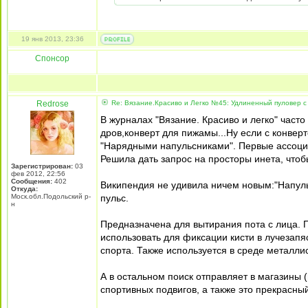
19 янв 2013, 23:36
Спонсор
Redrose
Re: Вязание.Красиво и Легко №45: Удлиненный пуловер с
В журналах "Вязание. Красиво и легко" част
дров,конверт для пижамы...Ну если с конве
"Нарядными напульсниками". Первые ассоциа
Решила дать запрос на просторы инета, чтобы 
Зарегистрирован:
03
фев 2012, 22:56
Сообщения:
402
Википендия не удивила ничем новым:"Напуль
Откуда:
Моск.обл.Подольский р-
пульс.
н
Предназначена для вытирания пота с лица. 
использовать для фиксации кисти в лучезап
спорта. Также используется в среде металли
А в остальном поиск отправляет в магазины 
спортивных подвигов, а также это прекрасны