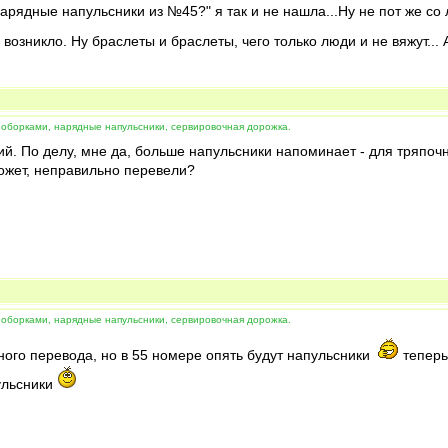
 нарядные напульсники из №45?" я так и не нашла...Ну не пот же с
возникло. Ну браслеты и браслеты, чего только люди и не вяжут...
 оборками, нарядные напульсники, сервировочная дорожка.
ий. По делу, мне да, больше напульсники напоминает - для тряпоч
 может, неправильно перевели?
 оборками, нарядные напульсники, сервировочная дорожка.
ного перевода, но в 55 номере опять будут напульсники
теперь
ульсники