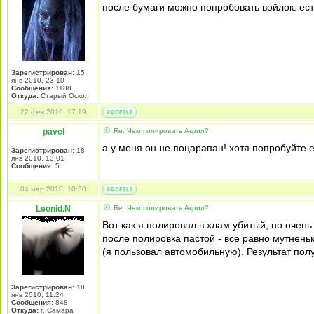
после бумаги можно попробовать войлок. ес
Зарегистрирован:
15
янв 2010, 23:10
Сообщения:
1188
Откуда:
Старый Оскол
22 фев 2010, 17:19
pavel
Re: Чем полировать Акрил?
а у меня он не поцарапан! хотя попробуйте
Зарегистрирован:
18
янв 2010, 13:01
Сообщения:
5
04 мар 2010, 10:30
Leonid.N
Re: Чем полировать Акрил?
Вот как я полировал в хлам убитый, но очен
после полировка пастой - все равно мутнень
(я пользовал автомобильную). Результат пол
Зарегистрирован:
18
янв 2010, 11:24
Сообщения:
848
Откуда:
г. Самара