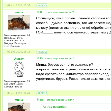
09 апр 2010, 15:37
миша
Re: Чем полировать Акрил?
Соглашусь, что с промышленной стороны вопр
способ... думаю поспешно, так как совсем н
металу (пилится акрил оч. легко) обработал 
ГОИ.......... получилось намного лучше чем у Деа
Зарегистрирован:
24
фев 2010, 16:07
Сообщения:
222
Откуда:
Башкирия.
г.Октябрьский
09 апр 2010, 16:15
Astray
Re: Чем полировать Акрил?
Миша, брусок во что то зажимали?
я просто зная как играет ломкое полотно нож
надо срезать пол милиметра параллепипедног
удерживать брусок. Разве только зажимать ег
Зарегистрирован:
09
апр 2010, 11:56
Сообщения:
28
09 апр 2010, 16:41
миша
Re: Чем полировать Акрил?
Astray писал(а):