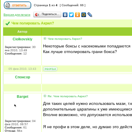
Страница
1
из
4
[ Сообщений: 66 ]
Поделиться…
Версия для печати
Чем полировать Акрил?
Автор
Ciolkovskiy
Чем полировать Акрил?
Некоторые боксы с насекомыми попадаются
Зарегистрирован:
30
янв 2010, 13:49
Как лучше отполировать грани бокса?
Сообщения:
12
05 фев 2010, 13:43
Спонсор
Barget
Re: Чем полировать Акрил?
Для таких целей нужно использовать мази, т.
дополнительные царапины к уже имеющимся.
Вполне возможно, что допускается использов
Зарегистрирован:
04
фев 2010, 08:57
Я не профи в этом деле, но думаю это дейст
Сообщения:
61
Откуда:
Мск