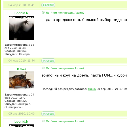
04 мар 2010, 11:41
Leonid.N
Re: Чем полировать Акрил?
... да, в продаже есть большой выбор жидко
Зарегистрирован:
18
янв 2010, 11:24
Сообщения:
848
Откуда:
г. Самара
04 мар 2010, 11:44
миша
Re: Чем полировать Акрил?
войлочный круг на дрель, паста ГОИ...и кусоч
Последний раз редактировалось
миша
05 апр 2010, 21:17, в
Зарегистрирован:
24
фев 2010, 16:07
Сообщения:
222
Откуда:
Башкирия.
г.Октябрьский
05 апр 2010, 19:40
Leonid.N
Re: Чем полировать Акрил?