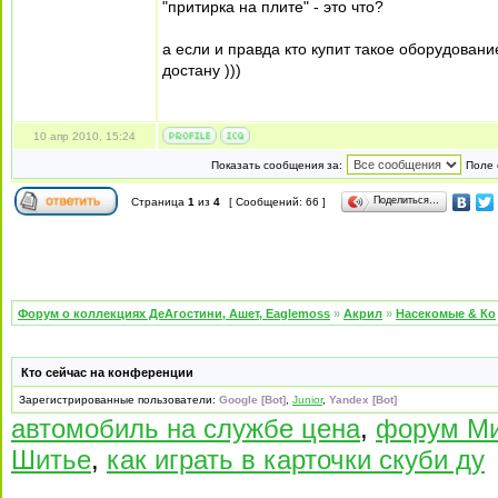
"притирка на плите" - это что?
а если и правда кто купит такое оборудовани
достану )))
10 апр 2010, 15:24
Показать сообщения за:
Поле 
Поделиться…
Страница
1
из
4
[ Сообщений: 66 ]
Форум о коллекциях ДеАгостини, Ашет, Eaglemoss
»
Акрил
»
Насекомые & Ко
Кто сейчас на конференции
Зарегистрированные пользователи:
Google [Bot]
,
Junior
,
Yandex [Bot]
автомобиль на службе цена
,
форум Ми
Шитье
,
как играть в карточки скуби ду