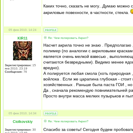
Каких точно, сказать не могу...Думаю можно 
акриловые повехности, в частности, стекла.
05 фев 2010, 14:24
KIR11
Re: Чем полировать Акрил?
Насчет акрила точно не знаю . Предполагаю 
полимер (по аналогии с акриловыми красками
является очень мелкой взвесью , выполняюще
считаются безвредными). Видимо менее ядови
Зарегистрирован:
15
вредно).
янв 2010, 23:19
Сообщения:
76
А полируется любая смола (хоть природная ,
войлока . Если же царапина глубокая - стоит
хозяйственных . Раньше была паста ГОИ , но 
Да , сначала рекомендую повнимательней рас
Просто внутри масса мелких пузырьков и пыл
05 фев 2010, 14:34
Ciolkovskiy
Re: Чем полировать Акрил?
Спасибо за советы! Сегодня будем пробоват
Зарегистрирован:
30
янв 2010, 13:49