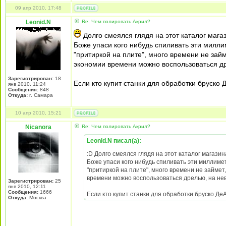
09 апр 2010, 17:48
Leonid.N
Re: Чем полировать Акрил?
Долго смеялся глядя на этот каталог мага
Боже упаси кого нибудь спиливать эти милли
"притиркой на плите", много времени не зай
экономии времени можно воспользоваться др
Зарегистрирован:
18
Если кто купит станки для обработки бруско
янв 2010, 11:24
Сообщения:
848
Откуда:
г. Самара
10 апр 2010, 15:21
Nicanora
Re: Чем полировать Акрил?
Leonid.N писал(а):
:D Долго смеялся глядя на этот каталог магази
Боже упаси кого нибудь спиливать эти миллиме
"притиркой на плите", много времени не займет
времени можно воспользоваться дрелью, на не
Зарегистрирован:
25
янв 2010, 12:11
Сообщения:
1666
Если кто купит станки для обработки бруско Д
Откуда:
Москва