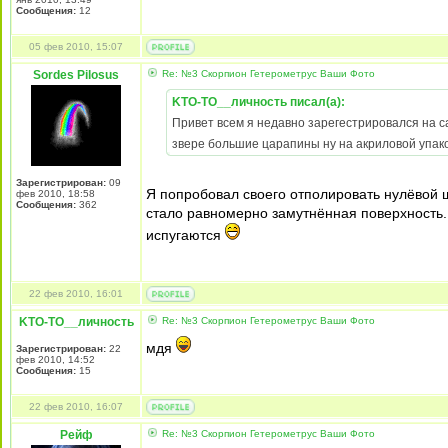
Сообщения:
12
05 фев 2010, 15:07
Sordes Pilosus
Re: №3 Скорпион Гетерометрус Ваши Фото
KTO-TO__личность писал(а):
Привет всем я недавно зарегестрировался на са
звере большие царапины ну на акриловой упак
Зарегистрирован:
09
Я попробовал своего отполировать нулёвой ш
фев 2010, 18:58
Сообщения:
362
стало равномерно замутнённая поверхность.
испугаются
22 фев 2010, 16:01
KTO-TO__личность
Re: №3 Скорпион Гетерометрус Ваши Фото
мдя
Зарегистрирован:
22
фев 2010, 14:52
Сообщения:
15
22 фев 2010, 16:07
Рейф
Re: №3 Скорпион Гетерометрус Ваши Фото