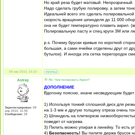
Но край реза будет матовый. Непрозрачный.
Надо сделать грубую полировку, а затем тонк
Идеальней всего это сделать полировальной
скорость вращения шпинделя до 11 000 оборо
она не будет температурно плавить акрил. (
Полировальную пасту и спец круги 3M или лю
p.s. Почему бруски кривые по короткой сторо
большая, а сами ячейки отделены друг от др
бутылок). И иногда эта сетка перегородок с
09 апр 2010, 14:10
Astray
Re: Чем полировать Акрил?
ДОПОЛНЕНИЕ
Вдогонку поясню, иначе несведующим будет 
1) Используя тонкий сплошной диск для резк
Зарегистрирован:
09
на 1-3 мм и другую толщину отреза очень тон
апр 2010, 11:56
Сообщения:
28
2) Шпиндель на плиткорезе низкооборотистый
поведет от нагрева.
3) Пилить можно упирая в линейку. То есть уг
4)
Безопасность!
Вы пилите держа брусок н