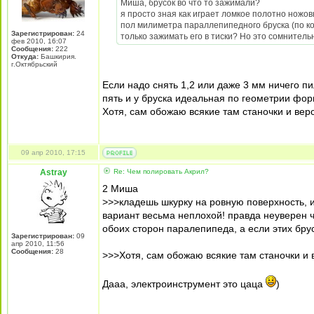
Миша, брусок во что то зажимали?
я просто зная как играет ломкое полотно ножов
пол милиметра параллепипедного бруска (по ко
Зарегистрирован:
24
только зажимать его в тиски? Но это сомнитель
фев 2010, 16:07
Сообщения:
222
Откуда:
Башкирия.
г.Октябрьский
Если надо снять 1,2 или даже 3 мм ничего пи
пять и у бруска идеальная по геометрии форм
Хотя, сам обожаю всякие там станочки и верст
09 апр 2010, 17:15
Astray
Re: Чем полировать Акрил?
2 Миша
>>>кладешь шкурку на ровную поверхность, и
вариант весьма неплохой! правда неуверен 
обоих сторон паралепипеда, а если этих брус
Зарегистрирован:
09
апр 2010, 11:56
Сообщения:
28
>>>Хотя, сам обожаю всякие там станочки и ве
Дааа, электроинструмент это цаца
)