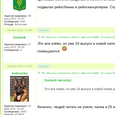
подвалах рейхсбанка и рейхсканцелярии. Со
Зарегистрирован:
30
июн 2012, 21:57
Сообщения:
249
Откуда:
Волосово
18 июл 2012, 12:59
Svetasik
Re: Монеты и банкноты №24 1 пфеннинг(ГДР), 10 агорот(
Это все клёво, но уже 24 выпуск а новой пап
Зарегистрирован:
27
июн 2012, 23:31
Сообщения:
4
помещаются
18 июл 2012, 13:25
Andrushka
Re: Монеты и банкноты №24 1 пфеннинг(ГДР), 10 агорот(
Svetasik писал(а):
Это все клёво, но уже 24 выпуск а новой папки
Зарегистрирован:
10
Конечно, людей читать не учили, папка в 25 
фев 2011, 11:05
Сообщения:
2565
Откуда:
РСФСР,