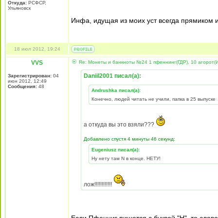
Откуда:
РСФСР,
Ульяновск
Инфа, идущая из моих уст всегда прямиком из
18 июл 2012, 19:24
VVS
Re: Монеты и банкноты №24 1 пфеннинг(ГДР), 10 агорот(
Daniil2001 писал(а):
Зарегистрирован:
04
июн 2012, 12:49
Сообщения:
48
Andrushka писал(а):
Конечно, людей читать не учили, папка в 25 выпуске
а откуда вы это взяли???
Добавлено спустя 4 минуты 46 секунд:
Eugeniusz писал(а):
Ну нету там N в конце. НЕТУ!
лож!!!!!!!!!!!!