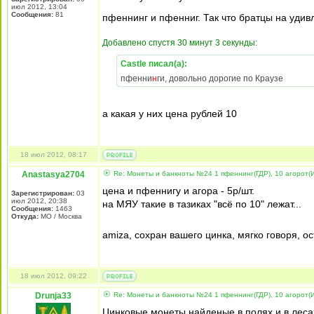
июл 2012, 13:04
Сообщения:
81
пфеннинг и пфенниг. Так что братцы на удив
Добавлено спустя 30 минут 3 секунды:
Castle писал(а):
пфенни
н
ги, довольно дорогие по Краузе
а какая у них цена рублей 10
18 июл 2012, 08:17
Anastasya2704
Re: Монеты и банкноты №24 1 пфеннинг(ГДР), 10 агорот(
цена и пфеннигу и агора - 5р/шт.
Зарегистрирован:
03
июл 2012, 20:38
на МЯУ такие в тазиках "всё по 10" лежат...
Сообщения:
1463
Откуда:
МО / Москва
amiza, сохран вашего цинка, мягко говоря, 
18 июл 2012, 09:22
Drunja33
Re: Монеты и банкноты №24 1 пфеннинг(ГДР), 10 агорот(
Цинковые монеты найденые в полях и в лесах