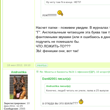
Ну нету там N в конце. НЕТУ!
лож!!!!!!!!!!!!
Насчет папки - поживем увидим. В журналах 
"Г". Англоязычным читающим эта буква там т
фантомными звуками (или я ошибаюсь в данн
подучить не помешало бы.
ЧТО ЛОЖИТЬ-ТО???
ЗЫ: фенишки они, вот так!
18 июл 2012, 19:10
Andrushka
Re: Монеты и банкноты №24 1 пфеннинг(ГДР), 10 агорот(
Daniil2001 писал(а):
Andrushka писал(а):
Конечно, людей читать не учили, папка в 25 выпуске
а откуда вы это взяли???
Зарегистрирован:
10
фев 2011, 11:05
Сообщения:
2565