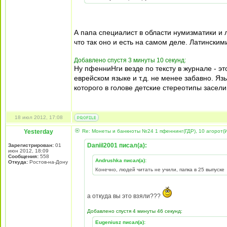
А папа специалист в области нумизматики и ли
что так оно и есть на самом деле. Латинским
Добавлено спустя 3 минуты 10 секунд:
Ну пфенниНги везде по тексту в журнале - э
еврейском языке и т.д. не менее забавно. Яз
которого в голове детские стереотипы засели
18 июл 2012, 17:08
Yesterday
Re: Монеты и банкноты №24 1 пфеннинг(ГДР), 10 агорот(
Daniil2001 писал(а):
Зарегистрирован:
01
июн 2012, 18:09
Сообщения:
558
Andrushka писал(а):
Откуда:
Ростов-на-Дону
Конечно, людей читать не учили, папка в 25 выпуске
а откуда вы это взяли???
Добавлено спустя 4 минуты 46 секунд:
Eugeniusz писал(а):