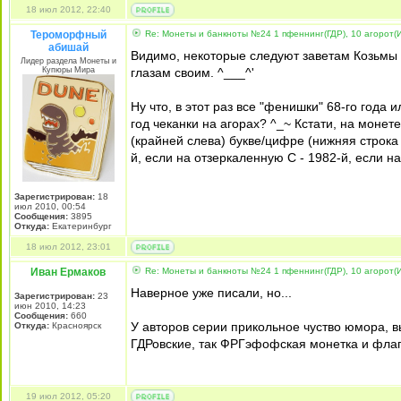
18 июл 2012, 22:40
Тероморфный
Re: Монеты и банкноты №24 1 пфеннинг(ГДР), 10 агорот(
абишай
Видимо, некоторые следуют заветам Козьмы 
Лидер раздела Монеты и
Купюры Мира
глазам своим. ^___^'
Ну что, в этот раз все "фенишки" 68-го год
год чеканки на агорах? ^_~ Кстати, на монет
(крайней слева) букве/цифре (нижняя строка н
й, если на отзеркаленную С - 1982-й, если на
Зарегистрирован:
18
июл 2010, 00:54
Сообщения:
3895
Откуда:
Екатеринбург
18 июл 2012, 23:01
Иван Ермаков
Re: Монеты и банкноты №24 1 пфеннинг(ГДР), 10 агорот(
Наверное уже писали, но...
Зарегистрирован:
23
июн 2010, 14:23
Сообщения:
660
У авторов серии прикольное чуство юмора, в
Откуда:
Красноярск
ГДРовские, так ФРГэфофская монетка и фла
19 июл 2012, 05:20