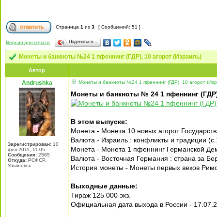
Страница
1
из
3
[ Сообщений: 51 ]
Поделиться…
Версия для печати
Монеты и банкноты №24 1 пфеннинг (ГДР), 10 агорот (Израиль)
Автор
Andrushka
Монеты и банкноты №24 1 пфеннинг (ГДР), 10 агорот (Изр
Монеты и банкноты № 24 1 пфеннинг (ГДР)
В этом выпуске:
Монета - Монета 10 новых агорот Государств
Валюта - Израиль : конфликты и традиции (с.
Зарегистрирован:
10
Монета - Монета 1 пфеннинг Германской Дем
фев 2011, 11:05
Сообщения:
2565
Валюта - Восточная Германия : страна за Бе
Откуда:
РСФСР,
Ульяновск
История монеты - Монеты первых веков Римс
Выходные данные:
Тираж 125 000 экз.
Официальная дата выхода в России - 17.07.