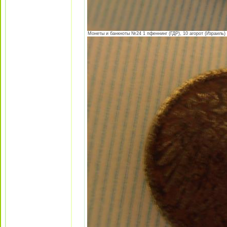
Монеты и банкноты №24 1 пфеннинг (ГДР), 10 агорот (Израиль) 