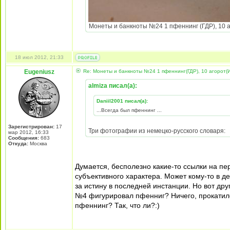
Монеты и банкноты №24 1 пфеннинг (ГДР), 10 аг
18 июл 2012, 21:33
Eugeniusz
Re: Монеты и банкноты №24 1 пфеннинг(ГДР), 10 агорот(
almiza писал(а):
Daniil2001 писал(а):
...Всегда был пфеннинг ...
Зарегистрирован:
17
Три фотографии из немецко-русского словаря:
мар 2012, 16:33
Сообщения:
683
Откуда:
Москва
Думается, бесполезно какие-то ссылки на п
субъективного характера. Может кому-то в де
за истину в последней инстанции. Но вот дру
№4 фигурировал пфенниг? Ничего, прокатило
пфеннинг? Так, что ли?:)