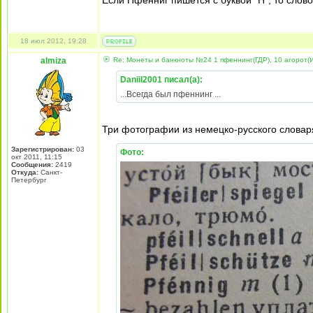
Если Пфенниг пишется с буквой "Н", то слово
18 июл 2012, 19:28
almiza
Re: Монеты и банкноты №24 1 пфеннинг(ГДР), 10 агорот(
Daniil2001 писал(а):
...Всегда был пфеннинг ...
Три фотографии из немецко-русского словар
Зарегистрирован:
03
Фото:
окт 2011, 11:15
Сообщения:
2419
Откуда:
Санкт-
Петербург