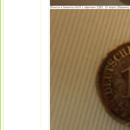
Монеты и банкноты №24 1 пфеннинг (ГДР), 10 агорот (Израиль) 