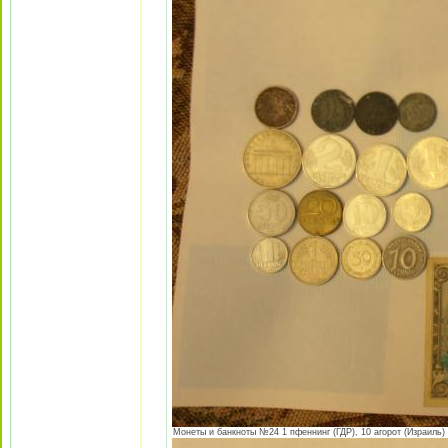
Монеты и банкноты №24 1 пфеннинг (ГДР), 10 агорот (Израиль) 