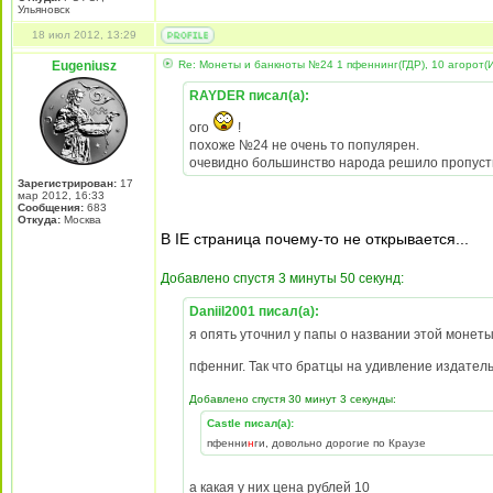
Ульяновск
18 июл 2012, 13:29
Eugeniusz
Re: Монеты и банкноты №24 1 пфеннинг(ГДР), 10 агорот(
RAYDER писал(а):
ого
!
похоже №24 не очень то популярен.
очевидно большинство народа решило пропусти
Зарегистрирован:
17
мар 2012, 16:33
Сообщения:
683
Откуда:
Москва
В IE страница почему-то не открывается...
Добавлено спустя 3 минуты 50 секунд:
Daniil2001 писал(а):
я опять уточнил у папы о названии этой монеты
пфенниг. Так что братцы на удивление издател
Добавлено спустя 30 минут 3 секунды:
Castle писал(а):
пфенни
н
ги, довольно дорогие по Краузе
а какая у них цена рублей 10