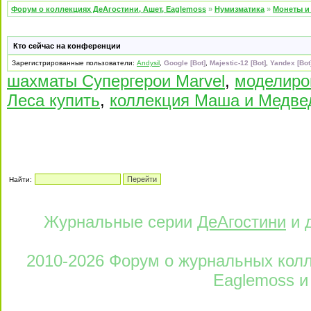
Форум о коллекциях ДеАгостини, Ашет, Eaglemoss
»
Нумизматика
»
Монеты и
Кто сейчас на конференции
Зарегистрированные пользователи:
Andysil
,
Google [Bot]
,
Majestic-12 [Bot]
,
Yandex [Bot
шахматы Супергерои Marvel
,
моделиро
Леса купить
,
коллекция Маша и Медве
Найти:
Журнальные серии
ДеАгостини
и 
2010-2026 Форум о журнальных колле
Eaglemoss и