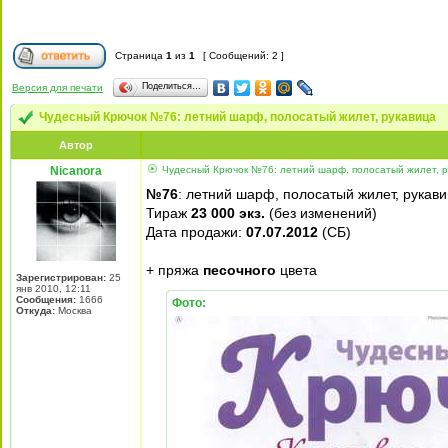
Страница
1
из
1
[ Сообщений: 2 ]
Поделиться…
Версия для печати
Чудесный Крючок №76: летний шарф, полосатый жилет, рукавица
Автор
Nicanora
Чудесный Крючок №76: летний шарф, полосатый жилет, р
№76
: летний шарф, полосатый жилет, рукав
Тираж
23 000 экз.
(без изменений)
Дата продажи:
07.07.2012
(СБ)
+ пряжа
песочного
цвета
Зарегистрирован:
25
янв 2010, 12:11
Сообщения:
1666
Фото:
Откуда:
Москва