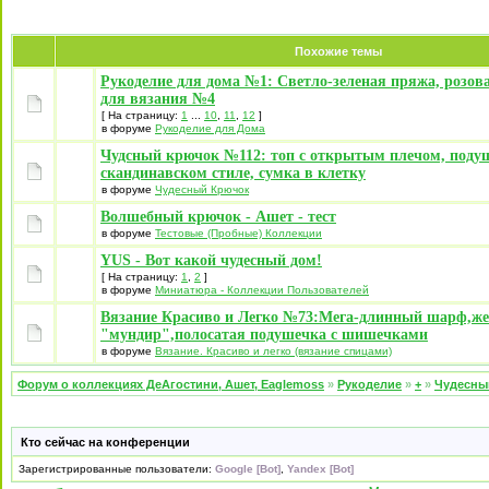
Похожие темы
Рукоделие для дома №1: Светло-зеленая пряжа, розов
для вязания №4
[ На страницу:
1
...
10
,
11
,
12
]
в форуме
Рукоделие для Дома
Чудсный крючок №112: топ с открытым плечом, поду
скандинавском стиле, сумка в клетку
в форуме
Чудесный Крючок
Волшебный крючок - Ашет - тест
в форуме
Тестовые (Пробные) Коллекции
YUS - Вот какой чудесный дом!
[ На страницу:
1
,
2
]
в форуме
Миниатюра - Коллекции Пользователей
Вязание Красиво и Легко №73:Мега-длинный шарф,ж
"мундир",полосатая подушечка с шишечками
в форуме
Вязание. Красиво и легко (вязание спицами)
Форум о коллекциях ДеАгостини, Ашет, Eaglemoss
»
Рукоделие
»
+
»
Чудесны
Кто сейчас на конференции
Зарегистрированные пользователи:
Google [Bot]
,
Yandex [Bot]