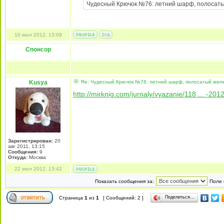
Чудесный Крючок №76: летний шарф, полосатый ж
10 июл 2012, 13:09
Спонсор
Kusya
Re: Чудесный Крючок №76: летний шарф, полосатый жиле
http://mirknig.com/jurnaly/vyazanie/118 ... -201
Зарегистрирован:
20
авг 2011, 13:15
Сообщения:
9
Откуда:
Москва
22 июл 2012, 13:42
Показать сообщения за:
Поле 
Поделиться…
Страница
1
из
1
[ Сообщений: 2 ]