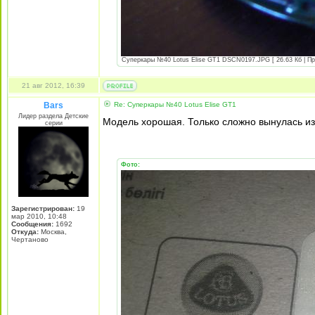
Суперкары №40 Lotus Еlise GT1 DSCN0197.JPG [ 26.63 Кб | Пр
21 авг 2012, 16:39
Bars
Re: Суперкары №40 Lotus Еlise GT1
Лидер раздела Детские
Модель хорошая. Только сложно вынулась из
серии
Фото:
Зарегистрирован:
19
мар 2010, 10:48
Сообщения:
1692
Откуда:
Москва,
Чертаново