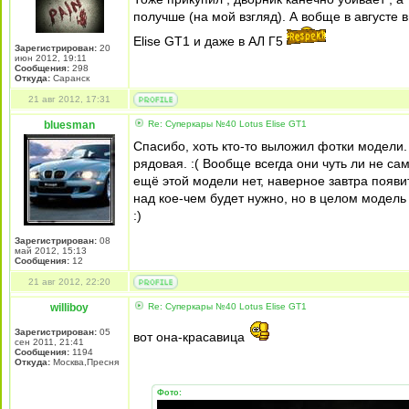
получше (на мой взгляд). А вобще в августе в
Еlise GT1 и даже в АЛ Г5
Зарегистрирован:
20
июн 2012, 19:11
Сообщения:
298
Откуда:
Саранск
21 авг 2012, 17:31
bluesman
Re: Суперкары №40 Lotus Еlise GT1
Спасибо, хоть кто-то выложил фотки модели.
рядовая. :( Вообще всегда они чуть ли не с
ещё этой модели нет, наверное завтра появит
над кое-чем будет нужно, но в целом модель
:)
Зарегистрирован:
08
май 2012, 15:13
Сообщения:
12
21 авг 2012, 22:20
williboy
Re: Суперкары №40 Lotus Еlise GT1
Зарегистрирован:
05
вот она-красавица
сен 2011, 21:41
Сообщения:
1194
Откуда:
Москва,Пресня
Фото: