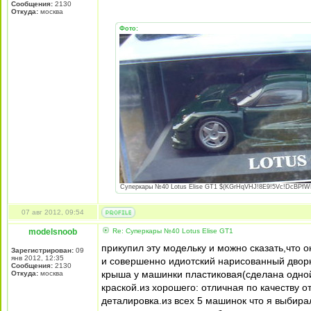
Сообщения:
2130
Откуда:
москва
Фото:
Суперкары №40 Lotus Еlise GT1 $(KGrHqVHJ!8E9!5Vc!DcBPfWR
07 авг 2012, 09:54
modelsnoob
Re: Суперкары №40 Lotus Еlise GT1
прикупил эту модельку и можно сказать,что 
Зарегистрирован:
09
янв 2012, 12:35
и совершенно идиотский нарисованный дворн
Сообщения:
2130
крыша у машинки пластиковая(сделана одной
Откуда:
москва
краской.из хорошего: отличная по качеству о
деталировка.из всех 5 машинок что я выбира