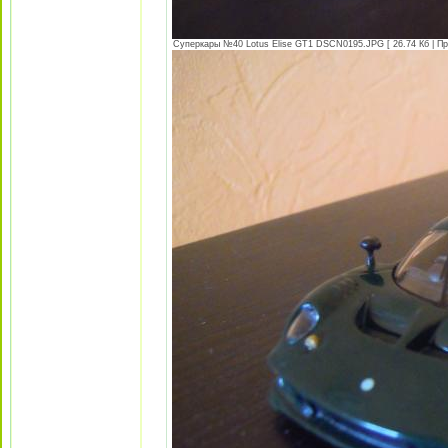
Суперкары №40 Lotus Еlise GT1 DSCN0195.JPG [ 26.74 Кб | Пр