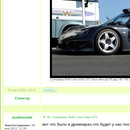
Суперкары №40 Lotus Еlise GT1 lotus-elise-gt1-05.jpg [ 40.7 Кб 
01 июл 2012, 20:27
Спонсор
modelsnoob
Re: Суперкары №40 Lotus Еlise GT1
вот что было в дримкарах,что будет у нас по
Зарегистрирован:
09
янв 2012, 12:35