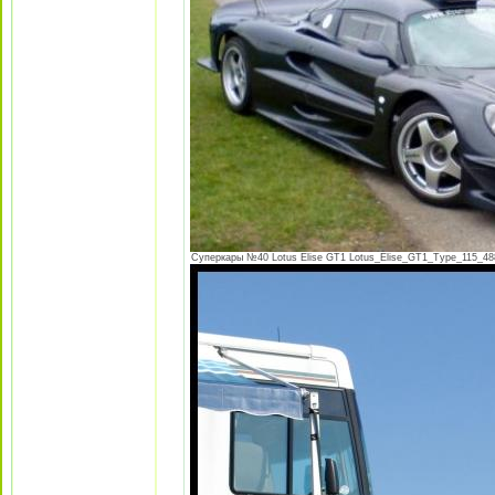
Суперкары №40 Lotus Еlise GT1 Lotus_Elise_GT1_Type_115_488f