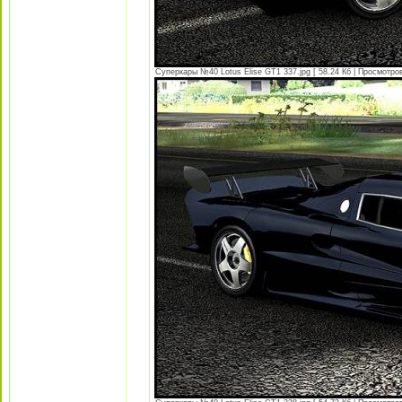
Суперкары №40 Lotus Еlise GT1 337.jpg [ 58.24 Кб | Просмотров