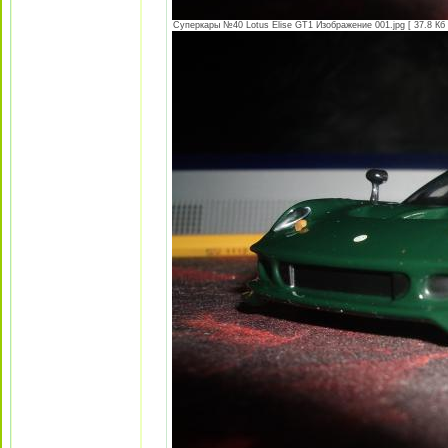
Суперкары №40 Lotus Еlise GT1 Изображение 001.jpg [ 37.8 Кб 