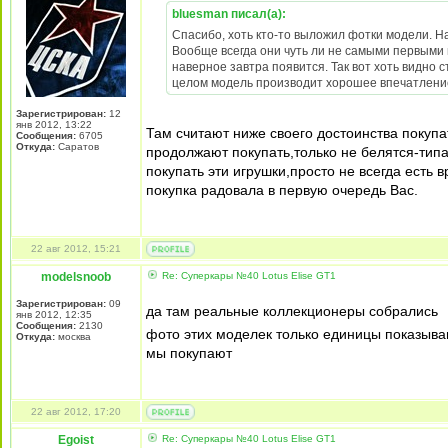
bluesman писал(а):
Спасибо, хоть кто-то выложил фотки модели. На
Вообще всегда они чуть ли не самыми первыми н
наверное завтра появится. Так вот хоть видно с
целом модель производит хорошее впечатление.
Зарегистрирован:
12
янв 2012, 13:22
Там считают ниже своего достоинства покупа
Сообщения:
6705
Откуда:
Cаратов
продолжают покупать,только не белятся-тип
покупать эти игрушки,просто не всегда есть
покупка радовала в первую очередь Вас.
22 авг 2012, 15:21
modelsnoob
Re: Суперкары №40 Lotus Еlise GT1
Зарегистрирован:
09
да там реальные коллекционеры собрались
янв 2012, 12:35
Сообщения:
2130
фото этих моделек только единицы показыв
Откуда:
москва
мы покупают
22 авг 2012, 17:20
Egoist
Re: Суперкары №40 Lotus Еlise GT1