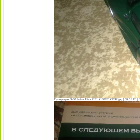
Суперкары №40 Lotus Еlise GT1 210820123492.jpg [ 39.18 Кб | 