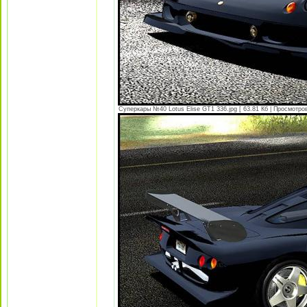
Суперкары №40 Lotus Еlise GT1 336.jpg [ 63.81 Кб | Просмотров