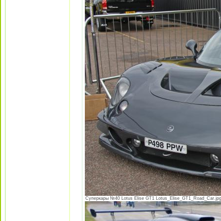
Суперкары №40 Lotus Еlise GT1 Lotus_Elise_GT1_Road_Car.jpg [