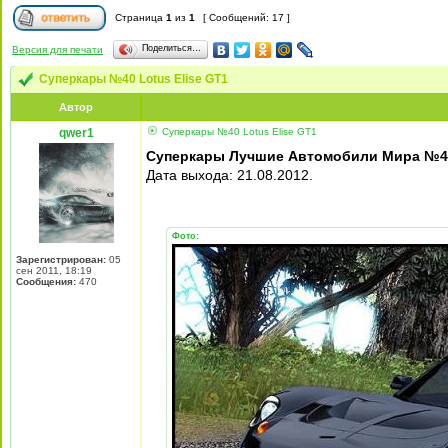
Страница
1
из
1
[ Сообщений: 17 ]
Поделиться…
Версия для печати
Суперкары №40 Lotus Еlise GT1
Автор
qwer1
Суперкары №40 Lotus Еlise GT1
Суперкары Лучшие Автомобили Мира №40 
Дата выхода: 21.08.2012.
Фото:
Зарегистрирован:
05
сен 2011, 18:19
Сообщения:
470