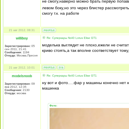
не смогу,наверно можно брать первую попавш
левом боку,но это через блистер рассмотреть
смогу т.к. на работе
21 авг 2012, 08:31
williboy
Re: Суперкары №40 Lotus Еlise GT1
моделька выглядит не плохо,ежели не счита
Зарегистрирован:
05
сен 2011, 21:41
криво стоять,а так вполне соответствует том
Сообщения:
1194
Откуда:
Москва,Пресня
21 авг 2012, 10:01
modelsnoob
Re: Суперкары №40 Lotus Еlise GT1
ну вот и фото.....фар у машины конечно нет 
Зарегистрирован:
09
янв 2012, 12:35
машинка
Сообщения:
2130
Откуда:
москва
Фото: