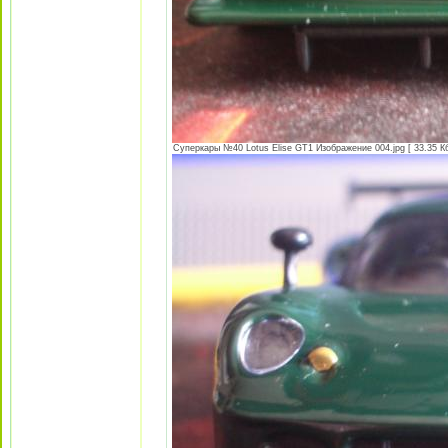
Суперкары №40 Lotus Еlise GT1 Изображение 004.jpg [ 33.35 Кб