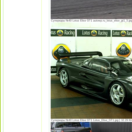
Суперкары №40 Lotus Еlise GT1 autowp.ru_lotus_elise_gt1_5.jpg
Суперкары №40 Lotus Еlise GT1 Lotus_Elise_GT1.jpg [ 32.29 Кб