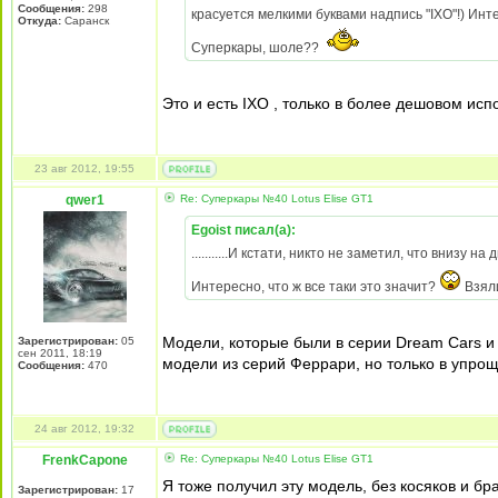
Сообщения:
298
красуется мелкими буквами надпись "IXO"!) Инте
Откуда:
Саранск
Суперкары, шоле??
Это и есть IXO , только в более дешовом ис
23 авг 2012, 19:55
qwer1
Re: Суперкары №40 Lotus Еlise GT1
Egoist писал(а):
...........И кстати, никто не заметил, что внизу
Интересно, что ж все таки это значит?
Взяли
Модели, которые были в серии Dream Cars и 
Зарегистрирован:
05
сен 2011, 18:19
модели из серий Феррари, но только в упро
Сообщения:
470
24 авг 2012, 19:32
FrenkCapone
Re: Суперкары №40 Lotus Еlise GT1
Я тоже получил эту модель, без косяков и бр
Зарегистрирован:
17