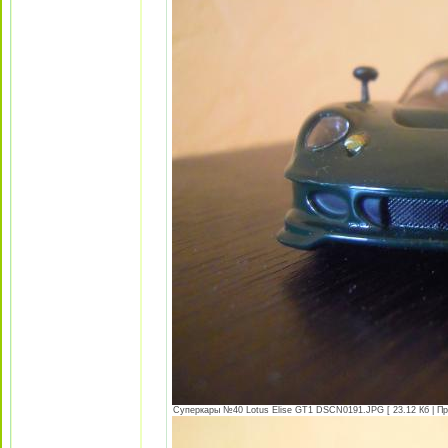
Суперкары №40 Lotus Еlise GT1 DSCN0191.JPG [ 23.12 Кб | Пр