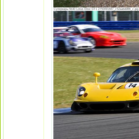
Суперкары №40 Lotus Еlise GT1 2750091687_c52aabdd66_z.jpg [