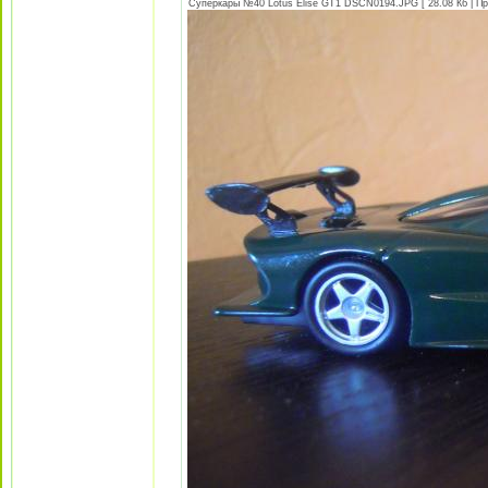
Суперкары №40 Lotus Еlise GT1 DSCN0194.JPG [ 28.08 Кб | Пр