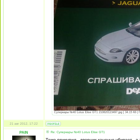
Суперкары №40 Lotus Еlise GT1 210820123497.jpg [ 34.15 Кб | 
21 авг 2012, 17:22
PAIN
Re: Суперкары №40 Lotus Еlise GT1
Тоже прикупил , дворник канечно убивает , а 