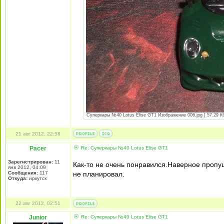
Суперкары №40 Lotus Еlise GT1 Изображение 006.jpg [ 57.29 Кб
21 авг 2012, 22:58
Pacer
Re: Суперкары №40 Lotus Еlise GT1
Зарегистрирован:
11
Как-то не очень понравился.Наверное пропу
янв 2012, 04:09
Сообщения:
117
не планировал.
Откуда:
иркутск
22 авг 2012, 02:51
Junior
Re: Суперкары №40 Lotus Еlise GT1