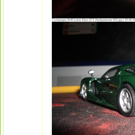
Суперкары №40 Lotus Еlise GT1 Изображение 002.jpg [ 30.96 Кб