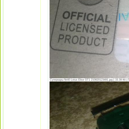
Суперкары №40 Lotus Еlise GT1 210820123491.jpg [ 33.39 Кб | 