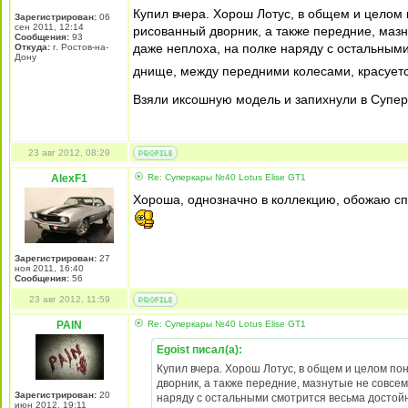
Купил вчера. Хорош Лотус, в общем и целом 
Зарегистрирован:
06
сен 2011, 12:14
рисованный дворник, а также передние, мазн
Сообщения:
93
даже неплоха, на полке наряду с остальными 
Откуда:
г. Ростов-на-
Дону
днище, между передними колесами, красуется
Взяли иксошную модель и запихнули в Супе
23 авг 2012, 08:29
AlexF1
Re: Суперкары №40 Lotus Еlise GT1
Хороша, однозначно в коллекцию, обожаю сп
Зарегистрирован:
27
ноя 2011, 16:40
Сообщения:
56
23 авг 2012, 11:59
PAIN
Re: Суперкары №40 Lotus Еlise GT1
Egoist писал(а):
Купил вчера. Хорош Лотус, в общем и целом по
дворник, а также передние, мазнутые не совсем
Зарегистрирован:
20
наряду с остальными смотрится весьма достойно
июн 2012, 19:11