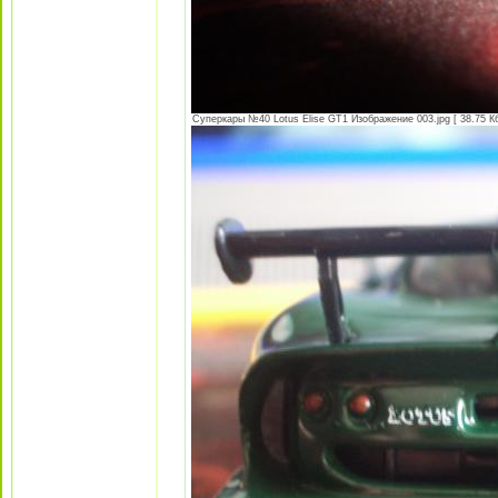
Суперкары №40 Lotus Еlise GT1 Изображение 003.jpg [ 38.75 Кб