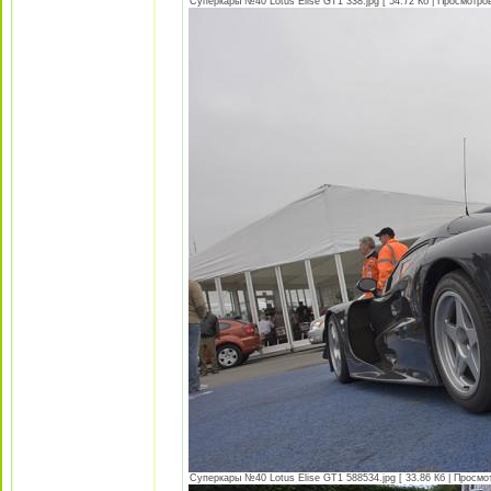
Суперкары №40 Lotus Еlise GT1 338.jpg [ 54.72 Кб | Просмотров
Суперкары №40 Lotus Еlise GT1 588534.jpg [ 33.86 Кб | Просмот