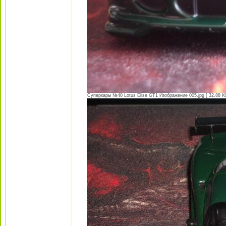
Суперкары №40 Lotus Еlise GT1 Изображение 005.jpg [ 32.88 Кб