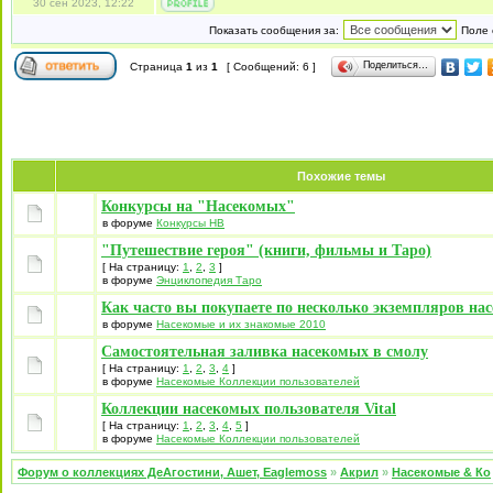
30 сен 2023, 12:22
Показать сообщения за:
Поле 
Поделиться…
Страница
1
из
1
[ Сообщений: 6 ]
Похожие темы
Конкурсы на "Насекомых"
в форуме
Конкурсы НВ
"Путешествие героя" (книги, фильмы и Таро)
[ На страницу:
1
,
2
,
3
]
в форуме
Энциклопедия Таро
Как часто вы покупаете по несколько экземпляров на
в форуме
Насекомые и их знакомые 2010
Самостоятельная заливка насекомых в смолу
[ На страницу:
1
,
2
,
3
,
4
]
в форуме
Насекомые Коллекции пользователей
Коллекции насекомых пользователя Vital
[ На страницу:
1
,
2
,
3
,
4
,
5
]
в форуме
Насекомые Коллекции пользователей
Форум о коллекциях ДеАгостини, Ашет, Eaglemoss
»
Акрил
»
Насекомые & Ко