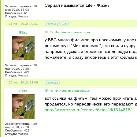
Сериал называется Life - Жизнь.
Зарегистрирован:
18
фев 2010, 18:03
Сообщения:
61
Откуда:
Москва
16 июн 2010, 00:21
Eliza
Re: Фильмы про насекомых
у ВВС много фильмов про насекомых, у нас ш
рекомендую "Микрокосмос", его сняли супр
например, дождь и огромная капля воды пада
пожалеете, и сразу влюбитесь в этот фильм к
Зарегистрирован:
20
мар 2010, 22:28
Сообщения:
421
Откуда:
Москва
16 июн 2010, 22:06
Eliza
Re: Фильмы про насекомых
вот ссылка на фильм, там можно прочитать 
продается, но переодически его перездают, д
http://www.ozon.ru/context/detail/id/1314818/
Зарегистрирован:
20
мар 2010, 22:28
Сообщения:
421
Откуда:
Москва