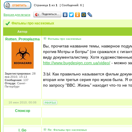
Страница
1
из
1
[ Сообщений: 6 ]
Поделиться…
Версия для печати
Фильмы про насекомых
Автор
Rotten_Protoplazma
Фильмы про насекомых
Вы, прочитав название темы, наверное подум
против Мотры и Ботры" (он сражался с гиган
виду документалистику. Хотя художественные
http://www.bugdesign.com.ua/video/
- можно за
З.Ы. Как правильно называется фильм докуме
Зарегистрирован:
28
янв 2010, 15:13
вторая или третья серия про жуков была. Я о
Сообщения:
137
Откуда:
Санкт-
по запросу "BBC. Жизнь" находит что-то не то.
Петербург
16 июн 2010, 00:06
Спонсор
I_Go
Re: Фильмы про насекомых