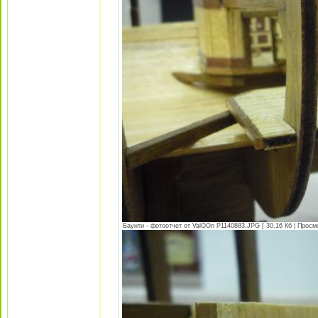
Баунти - фотоотчет от ValOOn P1140883.JPG [ 30.16 Кб | Просм