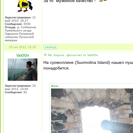
За то "музейное качество"!
Зарегистрирован:
21
май 2010, 18:27
Сообщения:
3530
Откуда:
д. Собянинка
Лужковского уезда
Гавриило-Поповской
губернии Путинской
империи
05 окт 2012, 15:35
ValOOn
Re: Баунти - фотоотчет от ValOOn
На суомоллине (Suomolina Island) нашел пуш
понадобится.
Зарегистрирован:
20
Фото:
мар 2012, 14:04
Сообщения:
92