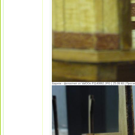
Баунти - фотоотчет от ValOOn P1140882.JPG [ 25.09 Кб | Просм