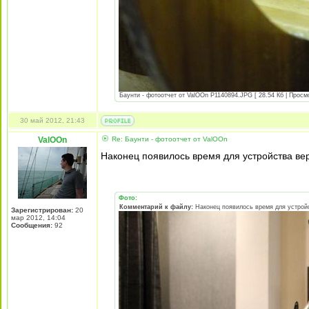
Баунти - фотоотчет от ValOOn P1140894.JPG [ 28.54 Кб | Просм
30 май 2012, 21:43
ValOOn
Re: Баунти - фотоотчет от ValOOn
Наконец появилось время для устройства ве
Фото:
Комментарий к файлу:
Наконец появилось время для устрой
Зарегистрирован:
20
мар 2012, 14:04
Сообщения:
92