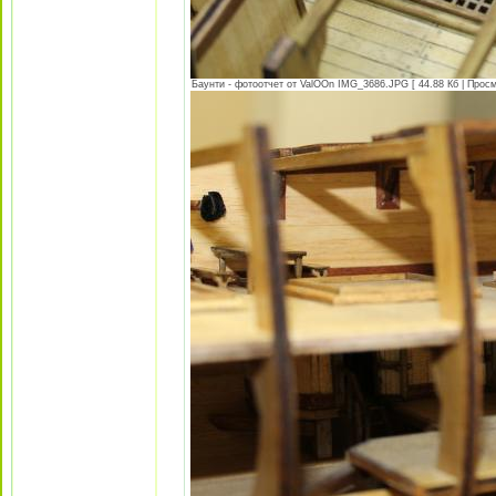
Баунти - фотоотчет от ValOOn IMG_3686.JPG [ 44.88 Кб | Просм