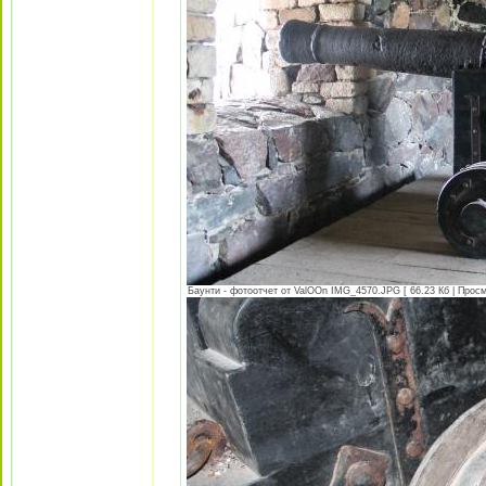
Баунти - фотоотчет от ValOOn IMG_4570.JPG [ 66.23 Кб | Просм