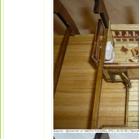
Баунти - фотоотчет от ValOOn P1140891.JPG [ 45.52 Кб | Просм