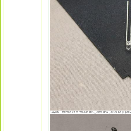
Баунти - фотоотчет от ValOOn IMG_3669.JPG [ 39.24 Кб | Просм