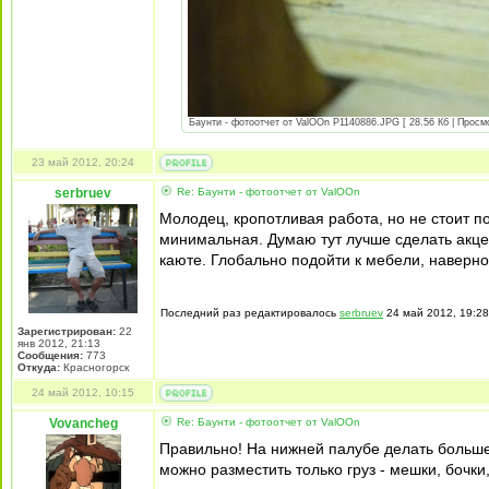
Баунти - фотоотчет от ValOOn P1140886.JPG [ 28.56 Кб | Просм
23 май 2012, 20:24
serbruev
Re: Баунти - фотоотчет от ValOOn
Молодец, кропотливая работа, но не стоит 
минимальная. Думаю тут лучше сделать акцен
каюте. Глобально подойти к мебели, наверно
Последний раз редактировалось
serbruev
24 май 2012, 19:28
Зарегистрирован:
22
янв 2012, 21:13
Сообщения:
773
Откуда:
Красногорск
24 май 2012, 10:15
Vovancheg
Re: Баунти - фотоотчет от ValOOn
Правильно! На нижней палубе делать больше
можно разместить только груз - мешки, бочки,