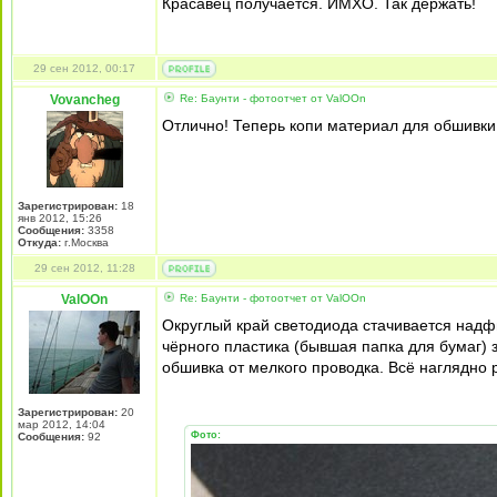
Красавец получается. ИМХО. Так держать!
29 сен 2012, 00:17
Vovancheg
Re: Баунти - фотоотчет от ValOOn
Отлично! Теперь копи материал для обшивк
Зарегистрирован:
18
янв 2012, 15:26
Сообщения:
3358
Откуда:
г.Москва
29 сен 2012, 11:28
ValOOn
Re: Баунти - фотоотчет от ValOOn
Округлый край светодиода стачивается надф
чёрного пластика (бывшая папка для бумаг) 
обшивка от мелкого проводка. Всё наглядно
Зарегистрирован:
20
мар 2012, 14:04
Фото:
Сообщения:
92