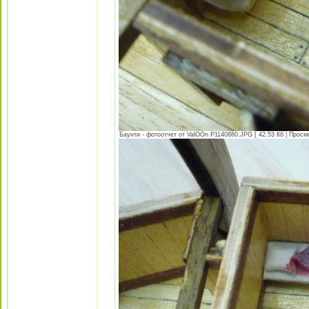
Баунти - фотоотчет от ValOOn P1140880.JPG [ 42.53 Кб | Просм