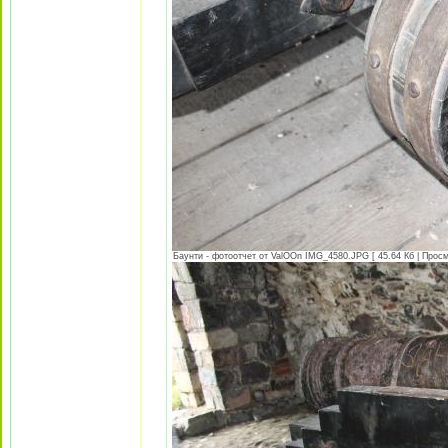
Баунти - фотоотчет от ValOOn IMG_4580.JPG [ 45.64 Кб | Просм