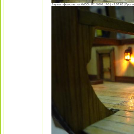
Баунти - фотоотчет от ValOOn P1140893.JPG [ 43.07 Кб | Просм