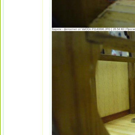
Баунти - фотоотчет от ValOOn P1140896.JPG [ 26.54 Кб | Просм