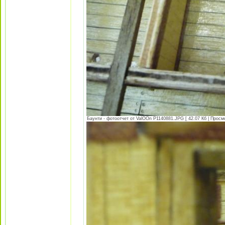
Баунти - фотоотчет от ValOOn P1140881.JPG [ 42.07 Кб | Просм