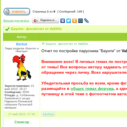
Страница
1
из
8
[ Сообщений: 148 ]
Поделиться…
Версия для печати
Баунти - фотоотчет от ValOOn
Автор
Berkut
Баунти - фотоотчет от ValOOn
Лидер разделов «Баунти» и
Отчет по постройке парусника "Баунти" от
Va
«Виктори»
Вниманию всех! В личных темах по постр
от темы! Все вопросы автору задавать с
обращение через личку. Всех нарушителе
Убедительная просьба ко всем, кроме ф
Зарегистрирован:
21
размещайте в
общих темах форума
, а зд
май 2010, 18:27
Сообщения:
3530
путаницу в этой теме с фотоотчетом авт
Откуда:
д. Собянинка
Лужковского уезда
Гавриило-Поповской
губернии Путинской
империи
17 май 2012, 17:18
Спонсор