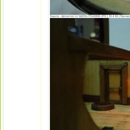
Баунти - фотоотчет от ValOOn P1140898.JPG [ 26.4 Кб | Просмот