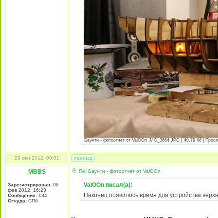
Баунти - фотоотчет от ValOOn IMG_3664.JPG [ 40.79 Кб | Просм
29 сен 2012, 00:01
MBBS
Re: Баунти - фотоотчет от ValOOn
ValOOn писал(а):
Зарегистрирован:
06
фев 2012, 16:23
Наконец появилось время для устройства верх
Сообщения:
134
Откуда:
СПб