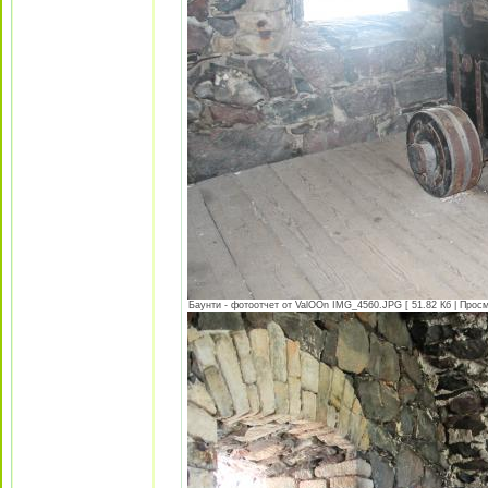
Баунти - фотоотчет от ValOOn IMG_4560.JPG [ 51.82 Кб | Просм