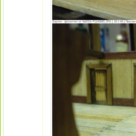
Баунти - фотоотчет от ValOOn P1140885.JPG [ 28.5 Кб | Просмот