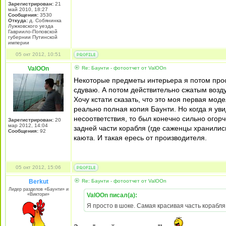
Зарегистрирован:
21
май 2010, 18:27
Сообщения:
3530
Откуда:
д. Собянинка
Лужковского уезда
Гавриило-Поповской
губернии Путинской
империи
05 окт 2012, 10:51
ValOOn
Re: Баунти - фотоотчет от ValOOn
Некоторые предметы интерьера я потом прос
сдуваю. А потом действительно сжатым возду
Хочу кстати сказать, что это моя первая мод
реально полная копия Баунти. Но когда я у
несоответствия, то был конечно сильно огорч
Зарегистрирован:
20
мар 2012, 14:04
задней части корабля (где саженцы хранились
Сообщения:
92
каюта. И такая ересь от производителя.
05 окт 2012, 15:06
Berkut
Re: Баунти - фотоотчет от ValOOn
Лидер разделов «Баунти» и
«Виктори»
ValOOn писал(а):
Я просто в шоке. Самая красивая часть корабля