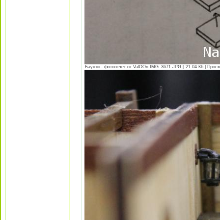
Баунти - фотоотчет от ValOOn IMG_3671.JPG [ 21.04 Кб | Просм