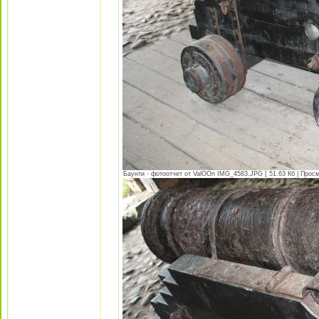
Баунти - фотоотчет от ValOOn IMG_4583.JPG [ 51.63 Кб | Просм