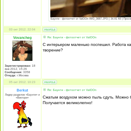
Баунти - фотоотчет от ValOOn IMG_3687.JPG [ 34.81 Кб | Просм
03 окт 2012, 22:04
Vovancheg
Re: Баунти - фотоотчет от ValOOn
С интерьером маленько поспешил. Работа ка
творение?
Зарегистрирован:
18
янв 2012, 15:26
Сообщения:
3358
Откуда:
г.Москва
05 окт 2012, 10:23
Berkut
Re: Баунти - фотоотчет от ValOOn
Лидер разделов «Баунти» и
Сжатым воздухом можно пыль сдуть. Можно б
«Виктори»
Получается великолепно!