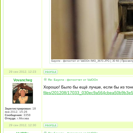
Баунти - фотоотчет от ValOOn IMG_3670.JPG [ 30 Кб | Просмотр
29 сен 2012, 12:23
Vovancheg
Re: Баунти - фотоотчет от ValOOn
Хорошо! Было бы ещё лучше, если бы из тонк
files/201208/17033_030ec9a564cbea50b9b3e5
Зарегистрирован:
18
янв 2012, 15:26
Сообщения:
3358
Откуда:
г.Москва
29 сен 2012, 12:30