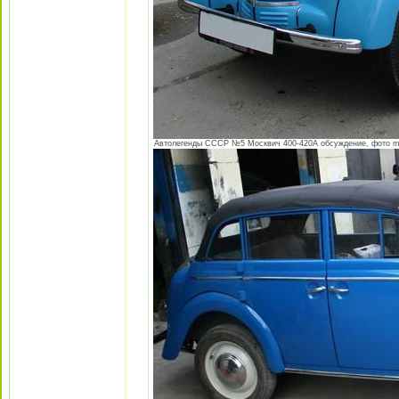
Автолегенды СССР №5 Москвич 400-420А обсуждение, фото m-4