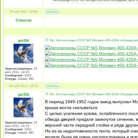
Автолегенды СССР №5 Москвич 400-420А обсуждение, фото P42
29 апр 2012, 08:08
Спонсор
garfild
Re: Автолегенды СССР №5 Москвич 400-420А обсуждение
Зарегистрирован:
16
июн 2011, 14:15
Сообщения:
1001
Откуда:
Химки, МО
18 май 2012, 18:34
garfild
Re: Автолегенды СССР №5 Москвич 400-420А обсуждение
В период 1949-1952 годов завод выпускал Мо
крыша могла скатываться.
С целью усиления кузова, ослабленного пос
обвода дверей придали замкнутое сечение, в
Зарегистрирован:
16
верхней части передней стойки и ряде других
июн 2011, 14:15
Сообщения:
1001
Но из-за недолговечности тента, который оче
Откуда:
Химки, МО
модель была не очень распространена и вско