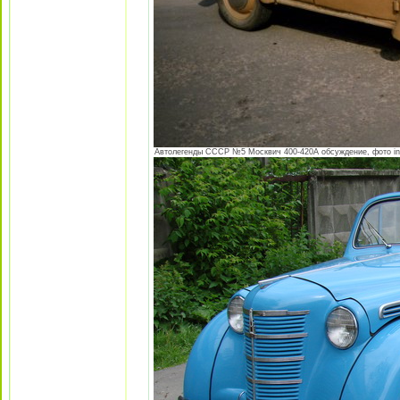
Автолегенды СССР №5 Москвич 400-420А обсуждение, фото index