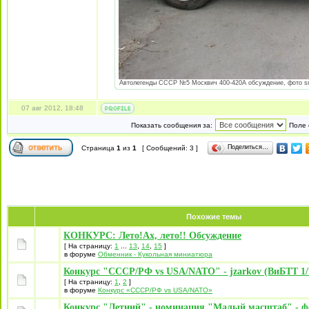
Автолегенды СССР №5 Москвич 400-420А обсуждение, фото sm_i
07 авг 2012, 18:48
Показать сообщения за:
Поле 
Поделиться…
Страница
1
из
1
[ Сообщений: 3 ]
Похожие темы
КОНКУРС: Лето!Ах, лето!! Обсуждение
[ На страницу:
1
...
13
,
14
,
15
]
в форуме
Обменник - Кукольная миниатюра
Конкурс "СССР/РФ vs USA/NATO" - jzarkov (ВиБТТ 1/7
[ На страницу:
1
,
2
]
в форуме
Конкурс «СССР/РФ vs USA/NATO»
Конкурс "Летний" - номинация "Малый масштаб" - фо