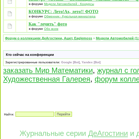
в форуме
Модели Автомобилей - Конкурсы
КОНКУРС: Лето!Ах, лето!! ФОТО
в форуме
Обменник - Кукольная миниатюра
Как "лечить" фото
в форуме
Обо всем
Форум о коллекциях ДеАгостини, Ашет, Eaglemoss
»
Модели Автомобилей (1:
Кто сейчас на конференции
Зарегистрированные пользователи:
Google [Bot]
,
Yandex [Bot]
заказать Мир Математики
,
журнал с г
Художественная Галерея
,
форум колл
Найти:
Журнальные серии
ДеАгостини
и 