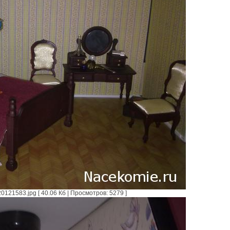
121583.jpg [ 40.06 Кб | Просмотров: 5279 ]