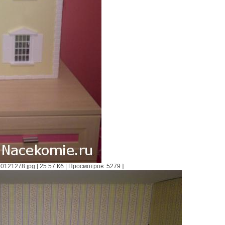
121278.jpg [ 25.57 Кб | Просмотров: 5279 ]