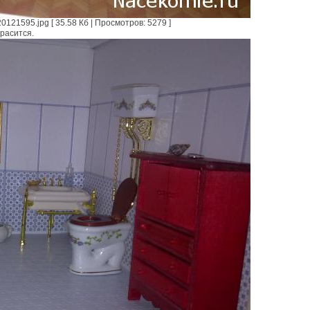
121595.jpg [ 35.58 Кб | Просмотров: 5279 ]
расится.