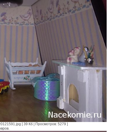
121591.jpg [ 39 Кб | Просмотров: 5279 ]
овров.