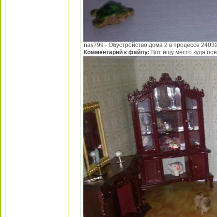
nas799 - Обустройство дома 2 в процессе 240320
Комментарий к файлу:
Вот ищу место куда пове