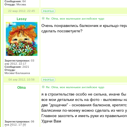
Сообщения:
64
Откуда:
Москва
22 мар 2012, 22:45
Lessy
Re: Olma, мое маленькое английское чудо
Очень понравились балкончик и крыльцо-тера
сделать посоветуете?
Зарегистрирован:
03
апр 2012, 22:17
Сообщения:
2421
Откуда:
Москва+Балашиха
04 апр 2012, 10:58
Olma
Re: Olma, мое маленькое английское чудо
я в строительстве особо не сильна, иначе бы
все мои детальки есть на фото - выложены на
две "дощечки" - основания балконов, крепя
Балясинки по-моему можно сделать из чего у
Главное захотеть и иметь руки из правильного
Удачи Вам
Зарегистрирован:
06
янв 2012, 17:30