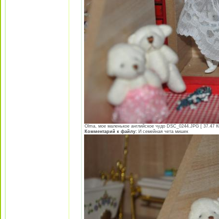
Olma, мое маленькое английское чудо DSC_0244.JPG [ 37.47 Кб
Комментарий к файлу:
И семейная чета мишек