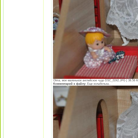
Olma, мое маленькое английское чудо DSC_0242.JPG [ 38.56 Кб
Комментарий к файлу:
Еще колыбелька..