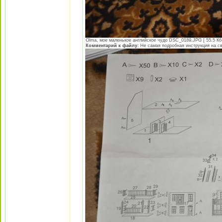
Olma, мое маленькое английское чудо DSC_0189.JPG [ 55.5 Кб 
Комментарий к файлу:
Не самая подробная инструкция на св