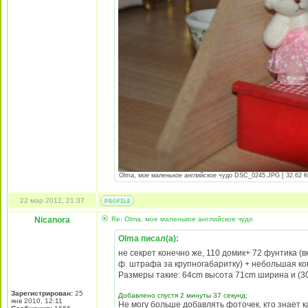
Olma, мое маленькое английское чудо DSC_0245.JPG [ 32.62 Кб
22 мар 2012, 21:37
Nicanora
Re: Olma, мое маленькое английское чудо
Olma писал(а):
не секрет конечно же, 110 домик+ 72 фунтика (
ф. штрафа за крупногабаритку) + небольшая к
Размеры такие: 64cm высота 71cm ширина и (30
Зарегистрирован:
25
Добавлено спустя 2 минуты 37 секунд:
янв 2010, 12:11
Не могу больше добавлять фоточек, кто знает ка