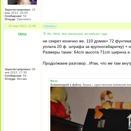
Зарегистрирован:
10
мар 2012, 20:03
Сообщения:
52
Откуда:
Смоленск
22 мар 2012, 21:30
Olma
Re: Olma, мое маленькое английское чудо
не секрет конечно же, 110 домик+ 72 фунтик
уплата 20 ф. штрафа за крупногабаритку) +
Размеры такие: 64cm высота 71cm ширина и (
Продолжаем разговор...Итак, что же там внут
Зарегистрирован:
06
янв 2012, 17:30
Сообщения:
64
Откуда:
Москва
Фото:
Комментарий к файлу:
Крыша с единственным выжившим выпу