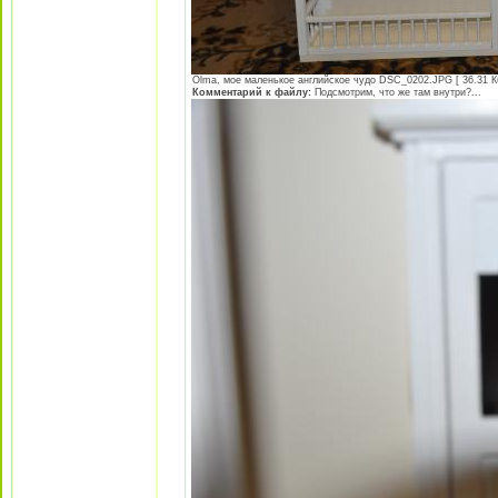
Olma, мое маленькое английское чудо DSC_0202.JPG [ 36.31 Кб
Комментарий к файлу:
Подсмотрим, что же там внутри?...