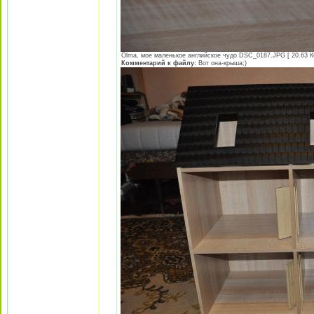
Olma, мое маленькое английское чудо DSC_0187.JPG [ 20.63 Кб
Комментарий к файлу:
Вот она-крыша;)