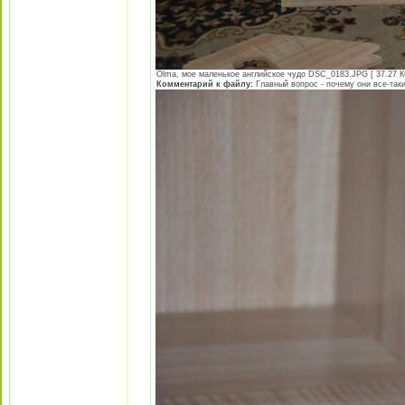
Olma, мое маленькое английское чудо DSC_0183.JPG [ 37.27 Кб
Комментарий к файлу:
Главный вопрос - почему они все-так