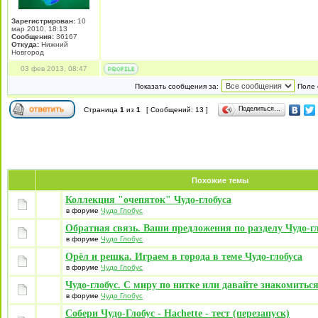
Зарегистрирован:
10
мар 2010, 18:13
Сообщения:
36167
Откуда:
Нижний
Новгород
03 фев 2013, 08:47
Показать сообщения за:
Поле 
Поделиться…
Страница
1
из
1
[ Сообщений: 13 ]
Похожие темы
Коллекция "очепяток" Чудо-глобуса
в форуме
Чудо Глобус
Обратная связь. Ваши предложения по разделу Чудо-г
в форуме
Чудо Глобус
Орёл и решка. Играем в города в теме Чудо-глобуса
в форуме
Чудо Глобус
Чудо-глобус. С миру по нитке или давайте знакомитьс
в форуме
Чудо Глобус
Собери Чудо-Глобус - Hachette - тест (перезапуск)