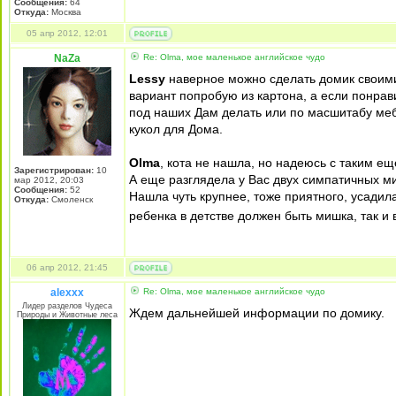
Сообщения:
64
Откуда:
Москва
05 апр 2012, 12:01
NaZa
Re: Olma, мое маленькое английское чудо
Lessy
наверное можно сделать домик своими 
вариант попробую из картона, а если понрав
под наших Дам делать или по масшитабу мебе
кукол для Дома.
Olma
, кота не нашла, но надеюсь с таким еще
Зарегистрирован:
10
А еще разглядела у Вас двух симпатичных миш
мар 2012, 20:03
Сообщения:
52
Нашла чуть крупнее, тоже приятного, усадила
Откуда:
Смоленск
ребенка в детстве должен быть мишка, так и
06 апр 2012, 21:45
alexxx
Re: Olma, мое маленькое английское чудо
Лидер разделов Чудеса
Ждем дальнейшей информации по домику.
Природы и Животные леса