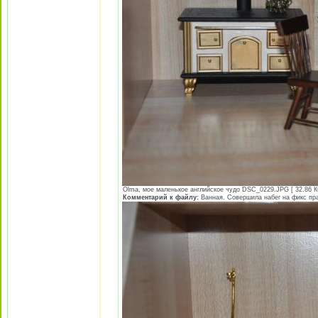
Olma, мое маленькое английское чудо DSC_0229.JPG [ 32.86 Кб
Комментарий к файлу:
Ванная. Совершила набег на фикс пра