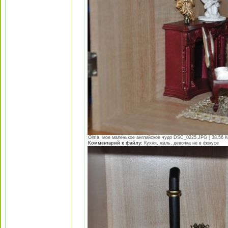
Olma, мое маленькое английское чудо DSC_0225.JPG [ 38.56 Кб
Комментарий к файлу:
Кухня, жаль, девочка не в фокусе