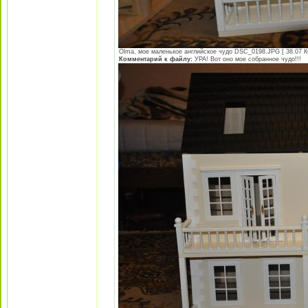
Olma, мое маленькое английское чудо DSC_0198.JPG [ 38.07 Кб
Комментарий к файлу:
УРА! Вот оно мое собранное чудо!!!