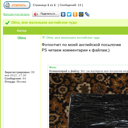
Страница
1
из
1
[ Сообщений: 13 ]
Поделиться…
Версия для печати
Olma, мое маленькое английское чудо
Автор
Olma
Olma, мое маленькое английское чудо
Фотоотчет по моей английской посылочке
PS читаем комментарии к файлам;)
Фото:
Комментарий к файлу:
Вот так выглядела моя посылочка ког
Зарегистрирован:
06
янв 2012, 17:30
Сообщения:
64
Откуда:
Москва