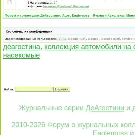
[ На страницу:
1
,
2
]
в форуме
Тестовые (Пробные) Коллекции
Форум о коллекциях ДеАгостини, Ашет, Eaglemoss
»
Куклы и Кукольная Мин
Кто сейчас на конференции
Зарегистрированные пользователи:
AIR2
,
Google [Bot]
,
Google Adsense [Bot]
,
Yandex [
деагостина
,
коллекция автомобили на 
насекомые
Найти:
Журнальные серии
ДеАгостини
и 
2010-2026 Форум о журнальных колле
Eaglemoss и