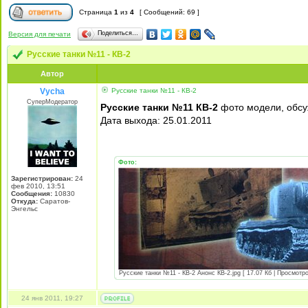
Страница
1
из
4
[ Сообщений: 69 ]
Поделиться…
Версия для печати
Русские танки №11 - КВ-2
Автор
Vycha
Русские танки №11 - КВ-2
СуперМодератор
Русские танки №11 КВ-2
фото модели, обс
Дата выхода: 25.01.2011
Фото:
Зарегистрирован:
24
фев 2010, 13:51
Сообщения:
10830
Откуда:
Саратов-
Энгельс
Русские танки №11 - КВ-2 Анонс КВ-2.jpg [ 17.07 Кб | Просмотро
24 янв 2011, 19:27