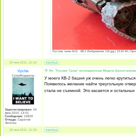
Русские танки №11 - КВ-2 Изображение 134.jpg [ 33.92 Кб | Про
26 янв 2011, 12:14
Vycha
Re: "Русские Танки" коллекционные Модели Бронетанково
СуперМодератор
У моего КВ-2 башня уж очень легко крутиться
Появилось желание найти треугольную отверт
стала не съемной. Это касается и остальных
Зарегистрирован:
24
фев 2010, 13:51
Сообщения:
10830
Откуда:
Саратов-
Энгельс
26 янв 2011, 12:26