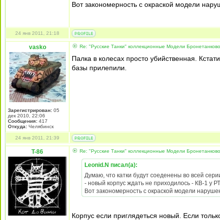
Вот закономерность с окраской модели нару
24 янв 2011, 21:18
vasko
Re: "Русские Танки" коллекционные Модели Бронетанково
Палка в колесах просто убийственная. Кстати
базы прилепили.
Зарегистрирован:
05
дек 2010, 22:06
Сообщения:
417
Откуда:
Челябинск
24 янв 2011, 21:39
T-86
Re: "Русские Танки" коллекционные Модели Бронетанково
Leonid.N писал(а):
Думаю, что катки будут соеденены во всей сер
- новый корпус ждать не приходилось - КВ-1 у Р
Вот закономерность с окраской модели нарушен
Корпус если приглядеться новый. Если тольк