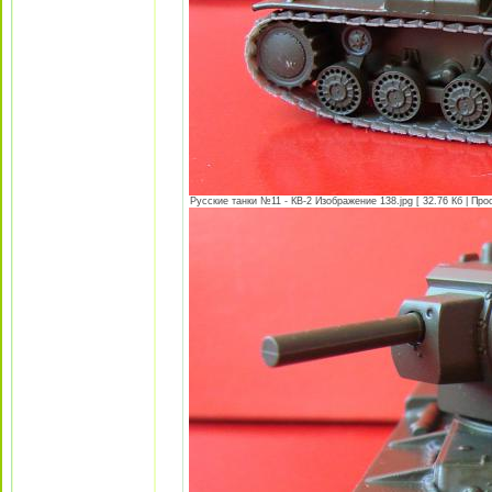
Русские танки №11 - КВ-2 Изображение 138.jpg [ 32.76 Кб | Про