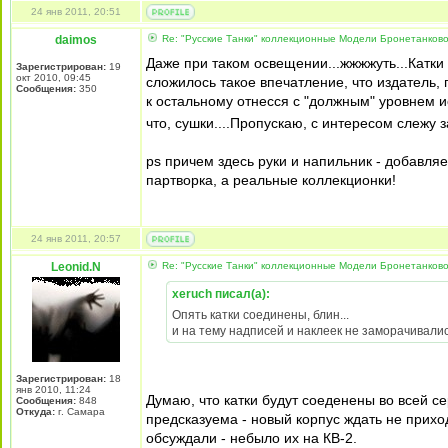
24 янв 2011, 20:51
daimos
Re: "Русские Танки" коллекционные Модели Бронетанково
Даже при таком освещении...жжжжуть...Катки
Зарегистрирован:
19
окт 2010, 09:45
сложилось такое впечатление, что издатель, 
Сообщения:
350
к остальному отнесся с "должным" уровнем и
что, сушки....Пропускаю, с интересом слежу 
ps причем здесь руки и напильник - добавля
партворка, а реальные коллекционки!
24 янв 2011, 20:57
Leonid.N
Re: "Русские Танки" коллекционные Модели Бронетанково
xeruch писал(а):
Опять катки соединены, блин...
и на тему надписей и наклеек не заморачивалис
Зарегистрирован:
18
янв 2010, 11:24
Думаю, что катки будут соеденены во всей с
Сообщения:
848
Откуда:
г. Самара
предсказуема - новый корпус ждать не приход
обсуждали - небыло их на КВ-2.