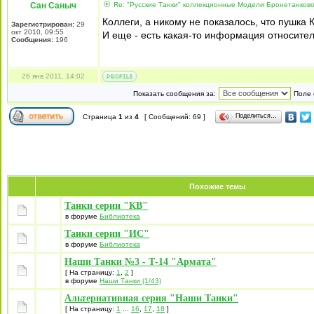
Сан Саныч
Re: "Русские Танки" коллекционные Модели Бронетанково
Коллеги, а никому не показалось, что пушка 
Зарегистрирован:
29
окт 2010, 09:55
И еще - есть какая-то информация относите
Сообщения:
196
26 янв 2011, 14:02
Показать сообщения за:
Поле 
Поделиться…
Страница
1
из
4
[ Сообщений: 69 ]
Похожие темы
Танки серии "КВ"
в форуме
Библиотека
Танки серии "ИС"
в форуме
Библиотека
Наши Танки №3 - Т-14 "Армата"
[ На страницу:
1
,
2
]
в форуме
Наши Танки (1/43)
Альтернативная серия "Наши Танки"
[ На страницу:
1
...
16
,
17
,
18
]