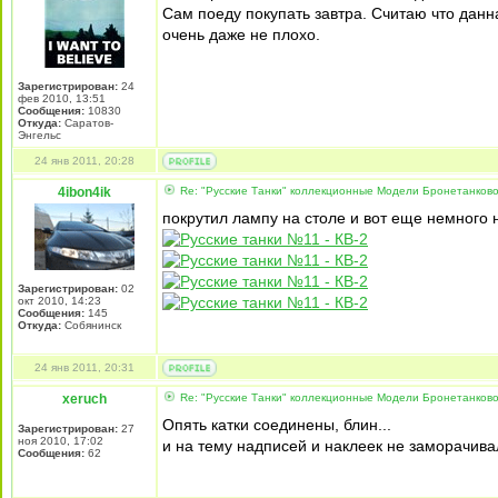
Сам поеду покупать завтра. Считаю что данн
очень даже не плохо.
Зарегистрирован:
24
фев 2010, 13:51
Сообщения:
10830
Откуда:
Саратов-
Энгельс
24 янв 2011, 20:28
4ibon4ik
Re: "Русские Танки" коллекционные Модели Бронетанково
покрутил лампу на столе и вот еще немного
Зарегистрирован:
02
окт 2010, 14:23
Сообщения:
145
Откуда:
Собянинск
24 янв 2011, 20:31
xeruch
Re: "Русские Танки" коллекционные Модели Бронетанково
Опять катки соединены, блин...
Зарегистрирован:
27
ноя 2010, 17:02
и на тему надписей и наклеек не заморачивал
Сообщения:
62