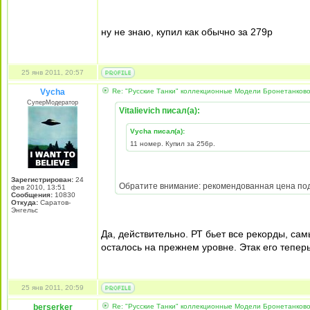
ну не знаю, купил как обычно за 279р
25 янв 2011, 20:57
Vycha
Re: "Русские Танки" коллекционные Модели Бронетанково
СуперМодератор
Vitalievich писал(а):
Vycha писал(а):
11 номер. Купил за 256р.
Зарегистрирован:
24
Обратите внимание: рекомендованная цена под
фев 2010, 13:51
Сообщения:
10830
Откуда:
Саратов-
Энгельс
Да, действительно. РТ бьет все рекорды, са
осталось на прежнем уровне. Этак его тепер
25 янв 2011, 20:59
berserker
Re: "Русские Танки" коллекционные Модели Бронетанково