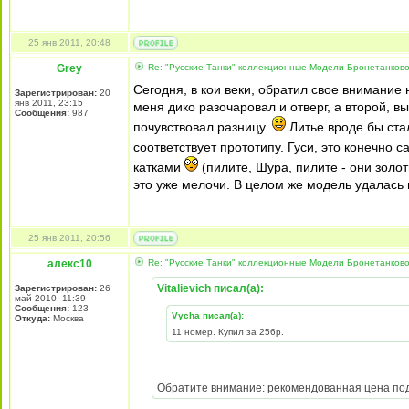
25 янв 2011, 20:48
Grey
Re: "Русские Танки" коллекционные Модели Бронетанково
Сегодня, в кои веки, обратил свое внимание 
Зарегистрирован:
20
янв 2011, 23:15
меня дико разочаровал и отверг, а второй, в
Сообщения:
987
почувствовал разницу.
Литье вроде бы ста
соответствует прототипу. Гуси, это конечно 
катками
(пилите, Шура, пилите - они золо
это уже мелочи. В целом же модель удалась 
25 янв 2011, 20:56
алекс10
Re: "Русские Танки" коллекционные Модели Бронетанково
Vitalievich писал(а):
Зарегистрирован:
26
май 2010, 11:39
Сообщения:
123
Vycha писал(а):
Откуда:
Москва
11 номер. Купил за 256р.
Обратите внимание: рекомендованная цена под