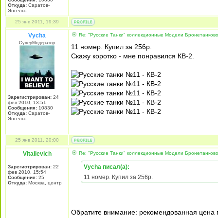
Откуда:
Саратов-
Энгельс
25 янв 2011, 19:39
Vycha
Re: "Русские Танки" коллекционные Модели Бронетанково
СуперМодератор
11 номер. Купил за 256р.
Скажу коротко - мне понравился КВ-2.
Зарегистрирован:
24
фев 2010, 13:51
Сообщения:
10830
Откуда:
Саратов-
Энгельс
25 янв 2011, 20:00
Vitalievich
Re: "Русские Танки" коллекционные Модели Бронетанково
Vycha писал(а):
Зарегистрирован:
22
фев 2010, 15:54
11 номер. Купил за 256р.
Сообщения:
25
Откуда:
Москва, центр
Обратите внимание: рекомендованная цена 