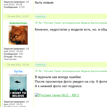
Зарегистрирован:
18
быть новым
ноя 2010, 16:28
Сообщения:
1710
24 янв 2011, 22:07
Summerman
Re: "Русские Танки" коллекционные Модели Бронетанково
Конечно, недостатки у модели есть, но, в об
Зарегистрирован:
19
май 2010, 16:54
Сообщения:
231
Откуда:
Москва,
Чертаново
24 янв 2011, 22:28
Vycha
Re: "Русские Танки" коллекционные Модели Бронетанково
СуперМодератор
В журнале как всегда ошибки.
После просмотра фото увидел на стр. 6 фото
А к нижней фото нет подписи.
Зарегистрирован:
24
фев 2010, 13:51
Сообщения:
10830