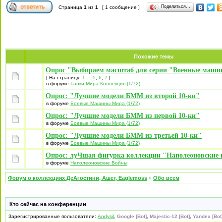
Поделиться…
Страница
1
из
1
[ 1 сообщение ]
Похожие темы
Опрос "Выбираем масштаб для серии "Военные маши
[ На страницу:
1
...
5
,
6
,
7
]
в форуме
Танки Мира Коллекция (1/72)
Опрос: "Лучшие модели БММ из второй 10-ки"
в форуме
Боевые Машины Мира (1/72)
Опрос: "Лучшие модели БММ из первой 10-ки"
в форуме
Боевые Машины Мира (1/72)
Опрос: "Лучшие модели БММ из третьей 10-ки"
в форуме
Боевые Машины Мира (1/72)
Опрос: луЧшая фигурка коллекции "Наполеоновские
в форуме
Наполеоновские Войны
Форум о коллекциях ДеАгостини, Ашет, Eaglemoss
»
Обо всем
Кто сейчас на конференции
Зарегистрированные пользователи:
Andysil
,
Google [Bot]
,
Majestic-12 [Bot]
,
Yandex [Bot