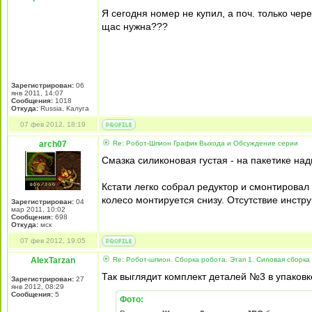
Я сегодня номер не купил, а поч. только чер
щас нужна???
Зарегистрирован:
06
янв 2011, 14:07
Сообщения:
1018
Откуда:
Russia, Калуга
07 фев 2012, 18:19
arch07
Re: Робот-Шпион График Выхода и Обсуждение серии
Смазка силиконовая густая - на пакетике над
Кстати легко собрал редуктор и смонтировал 
колесо монтируется снизу. Отсутствие инстру
Зарегистрирован:
04
мар 2011, 10:02
Сообщения:
698
Откуда:
мск
07 фев 2012, 19:05
AlexTarzan
Re: Робот-шпион. Сборка робота. Этап 1. Силовая сборка
Так выглядит комплект деталей №3 в упаковк
Зарегистрирован:
27
янв 2012, 08:29
Сообщения:
5
Фото: