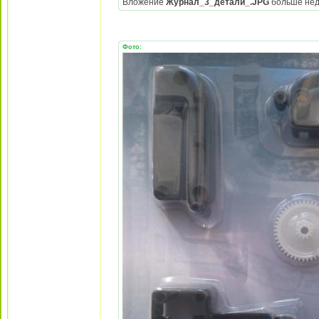
Вложение
Журнал_3_детали_.JPG
больше нед
Фото: