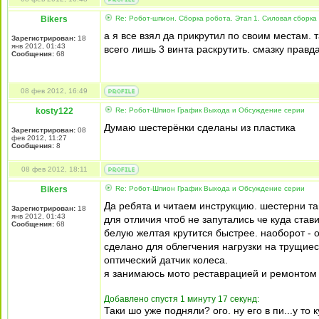
Bikers
Re: Робот-шпион. Сборка робота. Этап 1. Силовая сборка
а я все взял да прикрутил по своим местам.
Зарегистрирован:
18
янв 2012, 01:43
всего лишь 3 винта раскрутить. смазку правд
Сообщения:
68
08 фев 2012, 16:49
kosty122
Re: Робот-Шпион График Выхода и Обсуждение серии
Думаю шестерёнки сделаны из пластика
Зарегистрирован:
08
фев 2012, 11:27
Сообщения:
8
08 фев 2012, 18:11
Bikers
Re: Робот-Шпион График Выхода и Обсуждение серии
Да ребята и читаем инструкцию. шестерни там
Зарегистрирован:
18
янв 2012, 01:43
для отличия чтоб не запутались че куда стави
Сообщения:
68
белую желтая крутится быстрее. наоборот - 
сделано для облегчения нагрузки на трущиеся
оптический датчик колеса.
я занимаюсь мото реставрацией и ремонтом 
Добавлено спустя 1 минуту 17 секунд:
Таки шо уже подняли? ого. ну его в пи...у то