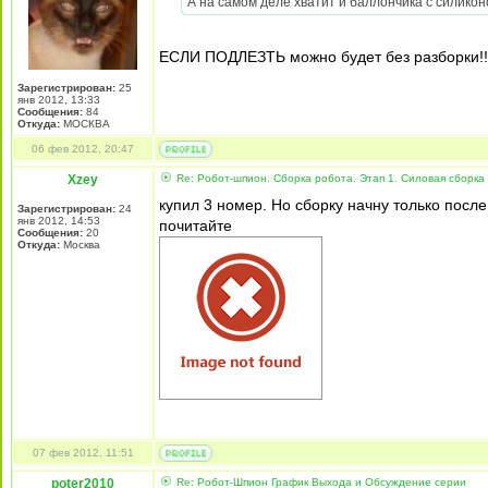
А на самом деле хватит и баллончика с силикон
ЕСЛИ ПОДЛЕЗТЬ можно будет без разборки!!
Зарегистрирован:
25
янв 2012, 13:33
Сообщения:
84
Откуда:
МОСКВА
06 фев 2012, 20:47
Xzey
Re: Робот-шпион. Сборка робота. Этап 1. Силовая сборка
купил 3 номер. Но сборку начну только после 
Зарегистрирован:
24
янв 2012, 14:53
почитайте
Сообщения:
20
Откуда:
Москва
07 фев 2012, 11:51
poter2010
Re: Робот-Шпион График Выхода и Обсуждение серии