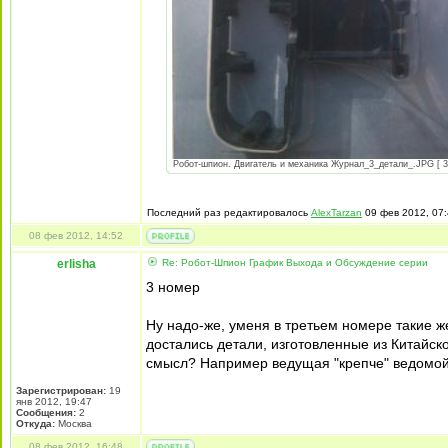
Робот-шпион. Двигатель и механика Журнал_3_детали_.JPG [ 31
Последний раз редактировалось
AlexTarzan
09 фев 2012, 07:
08 фев 2012, 14:52
erlisha
Re: Робот-Шпион График Выхода и Обсуждение серии
3 номер
Ну надо-же, уменя в третьем номере такие ж
достались детали, изготовленные из Китайско
смысл? Например ведущая "крепче" ведомой 
Зарегистрирован:
19
янв 2012, 19:47
Сообщения:
2
Откуда:
Москва
08 фев 2012, 16:48