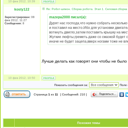
10 фев 2012, 10:39
kosty122
Re: Робот-шпион. Сборка робота. Этап 1. Силовая сборка
mazepa2000 писал(а):
Зарегистрирован:
08
фев 2012, 11:27
Дурят нас господа,что нужно собрать несколько
Сообщения:
8
и поставил на место.Ибо для установки двигате
воткнуть двигло,затем поставить крышку на мес
Жуткие люфты,греметь даже со смазкой будет 
иначе не будет зацепа,вверх ногами тоже не вле
Лучше делать как говорят они чтобы не было
10 фев 2012, 10:50
Показать сообщения за:
Поле 
Поделиться…
Страница
1
из
11
[ Сообщений: 210 ]
Похожие темы