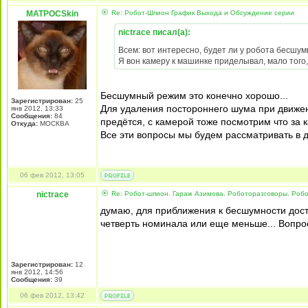
MATPOCSkin
Re: Робот-Шпион График Выхода и Обсуждение серии
nictrace писал(а):
Всем: вот интересно, будет ли у робота бесш
Я вон камеру к машинке приделывал, мало того, 
Бесшумный режим это конечно хорошо...
Зарегистрирован:
25
Для удаления постороннего шума при движен
янв 2012, 13:33
Сообщения:
84
предётся, с камерой тоже посмотрим что за к
Откуда:
МОСКВА
Все эти вопросы мы будем рассматривать в
06 фев 2012, 13:05
nictrace
Re: Робот-шпион. Гараж Азимова. Роботоразговоры. Роб
думаю, для приближения к бесшумности дост
четверть номинала или еще меньше... Вопрос,
Зарегистрирован:
12
янв 2012, 14:56
Сообщения:
39
06 фев 2012, 13:42