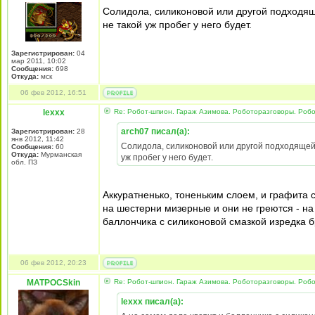
Солидола, силиконовой или другой подходящ
не такой уж пробег у него будет.
Зарегистрирован:
04
мар 2011, 10:02
Сообщения:
698
Откуда:
мск
06 фев 2012, 16:51
lexxx
Re: Робот-шпион. Гараж Азимова. Роботоразговоры. Роб
arch07 писал(а):
Зарегистрирован:
28
янв 2012, 11:42
Солидола, силиконовой или другой подходящей 
Сообщения:
60
Откуда:
Мурманская
уж пробег у него будет.
обл. ПЗ
Аккуратненько, тоненьким слоем, и графита
на шестерни мизерные и они не греются - на
баллончика с силиконовой смазкой изредка б
06 фев 2012, 20:23
MATPOCSkin
Re: Робот-шпион. Гараж Азимова. Роботоразговоры. Роб
lexxx писал(а):