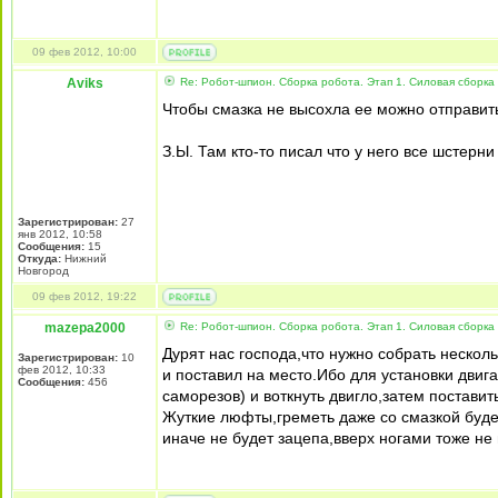
09 фев 2012, 10:00
Aviks
Re: Робот-шпион. Сборка робота. Этап 1. Силовая сборка
Чтобы смазка не высохла ее можно отправить 
З.Ы. Там кто-то писал что у него все шстерни
Зарегистрирован:
27
янв 2012, 10:58
Сообщения:
15
Откуда:
Нижний
Новгород
09 фев 2012, 19:22
mazepa2000
Re: Робот-шпион. Сборка робота. Этап 1. Силовая сборка
Дурят нас господа,что нужно собрать нескол
Зарегистрирован:
10
фев 2012, 10:33
и поставил на место.Ибо для установки двига
Сообщения:
456
саморезов) и воткнуть двигло,затем поставит
Жуткие люфты,греметь даже со смазкой буде
иначе не будет зацепа,вверх ногами тоже не 