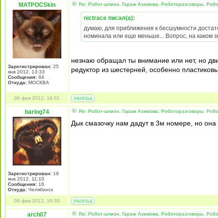
MATPOCSkin
Re: Робот-шпион. Гараж Азимова. Роботоразговоры. Роб
nictrace писал(а):
думаю, для приближения к бесшумности достато
номинала или еще меньше... Вопрос, на каком зн
незнаю обращал ты внимание или нет, но дви
Зарегистрирован:
25
редуктор из шестерней, особенно пластиковый
янв 2012, 13:33
Сообщения:
84
Откуда:
МОСКВА
06 фев 2012, 16:01
barlog74
Re: Робот-шпион. Гараж Азимова. Роботоразговоры. Роб
Дык смазочку нам дадут в 3м номере, но она 
Зарегистрирован:
19
янв 2012, 11:10
Сообщения:
16
Откуда:
Челябинск
06 фев 2012, 16:30
arch07
Re: Робот-шпион. Гараж Азимова. Роботоразговоры. Роб