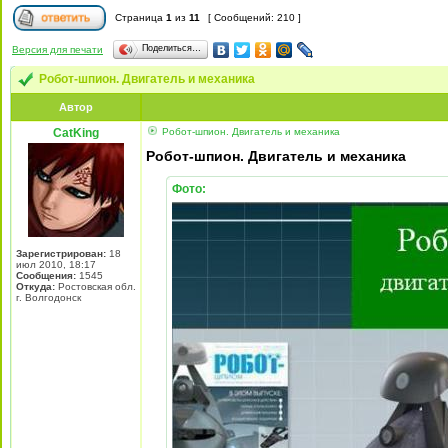
Страница
1
из
11
[ Сообщений: 210 ]
Поделиться…
Версия для печати
Робот-шпион. Двигатель и механика
Автор
CatKing
Робот-шпион. Двигатель и механика
Робот-шпион. Двигатель и механика
Фото:
Зарегистрирован:
18
июл 2010, 18:17
Сообщения:
1545
Откуда:
Ростовская обл.
г. Волгодонск