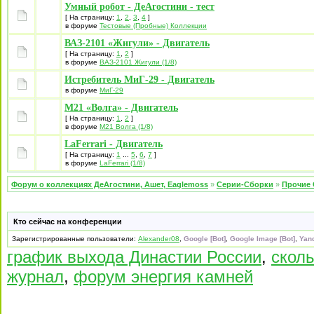
Умный робот - ДеАгостини - тест
[ На страницу:
1
,
2
,
3
,
4
]
в форуме
Тестовые (Пробные) Коллекции
ВАЗ-2101 «Жигули» - Двигатель
[ На страницу:
1
,
2
]
в форуме
ВАЗ-2101 Жигули (1/8)
Истребитель МиГ-29 - Двигатель
в форуме
МиГ-29
М21 «Волга» - Двигатель
[ На страницу:
1
,
2
]
в форуме
М21 Волга (1/8)
LaFerrari - Двигатель
[ На страницу:
1
...
5
,
6
,
7
]
в форуме
LaFerrari (1/8)
Форум о коллекциях ДеАгостини, Ашет, Eaglemoss
»
Серии-Сборки
»
Прочие 
Кто сейчас на конференции
Зарегистрированные пользователи:
Alexander08
,
Google [Bot]
,
Google Image [Bot]
,
Yand
график выхода Династии России
,
сколь
журнал
,
форум энергия камней