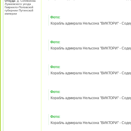
1) Восхождение Нельсона по карьерной лест
2) Судомоделизм: небольшое одномачтовое 
3) Навигация. Часть 2
Зарегистрирован:
21
Фото:
май 2010, 18:27
Сообщения:
3530
Корабль адмирала Нельсона "ВИКТОРИ" - Содержа
Откуда:
д. Собянинка
Лужковского уезда
Гавриило-Поповской
губернии Путинской
империи
Фото:
Корабль адмирала Нельсона "ВИКТОРИ" - Содержа
Фото:
Корабль адмирала Нельсона "ВИКТОРИ" - Содержа
Фото:
Корабль адмирала Нельсона "ВИКТОРИ" - Содержа
Фото:
Корабль адмирала Нельсона "ВИКТОРИ" - Содержа