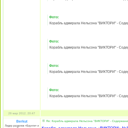
1) Королевская морская пехота
2) Судомоделизм: корабль-катафалк
3) Навигация: Часть 1
Зарегистрирован:
21
Фото:
май 2010, 18:27
Сообщения:
3530
Корабль адмирала Нельсона "ВИКТОРИ" - Содержа
Откуда:
д. Собянинка
Лужковского уезда
Гавриило-Поповской
губернии Путинской
империи
Фото:
Корабль адмирала Нельсона "ВИКТОРИ" - Содержа
Фото:
Корабль адмирала Нельсона "ВИКТОРИ" - Содержа
Фото:
Корабль адмирала Нельсона "ВИКТОРИ" - Содержа
Фото:
Корабль адмирала Нельсона "ВИКТОРИ" - Содержа