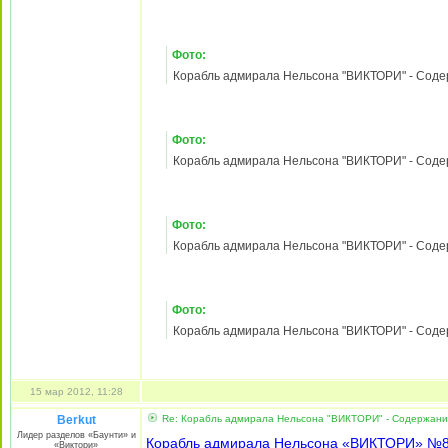
Berkut
Re: Корабль адмирала Нельсона «ВИКТОРИ» - Содержани
Лидер разделов «Баунти» и
Корабль адмирала Нельсона «ВИКТОРИ» №
«Виктори»
Начало продаж - с 06.03.2012. Тираж 140000
Содержание:
1). Король Георг III и парламент.
2). Судомоделизм: Десантное судно времен к
3). Классификация военных кораблей.
Зарегистрирован:
21
Фото:
май 2010, 18:27
Сообщения:
3530
Корабль адмирала Нельсона "ВИКТОРИ" - Содержа
Откуда:
д. Собянинка
Лужковского уезда
Гавриило-Поповской
губернии Путинской
империи
Фото:
Корабль адмирала Нельсона "ВИКТОРИ" - Содержа
Фото:
Корабль адмирала Нельсона "ВИКТОРИ" - Содержа
Фото:
Корабль адмирала Нельсона "ВИКТОРИ" - Содержа