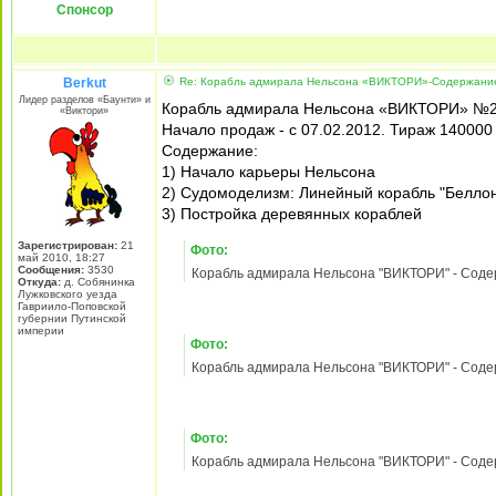
24 янв 2012, 16:20
Спонсор
Berkut
Re: Корабль адмирала Нельсона «ВИКТОРИ»-Содержание
Лидер разделов «Баунти» и
Корабль адмирала Нельсона «ВИКТОРИ» №
«Виктори»
Начало продаж - с 07.02.2012. Тираж 140000
Содержание:
1) Начало карьеры Нельсона
2) Судомоделизм: Линейный корабль "Белло
3) Постройка деревянных кораблей
Зарегистрирован:
21
Фото:
май 2010, 18:27
Сообщения:
3530
Откуда:
д. Собянинка
Лужковского уезда
Гавриило-Поповской
губернии Путинской
империи