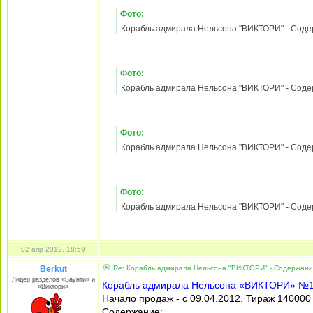
Начало продаж - с 27.03.2012. Тираж 140000
Содержание:
1). Снабжение кораблей продовольствием
2). 100-пушечный трехпалубный линейный к
3). Верфь в Дептфорде
Зарегистрирован:
21
Фото:
май 2010, 18:27
Сообщения:
3530
Корабль адмирала Нельсона "ВИКТОРИ" - Содержа
Откуда:
д. Собянинка
Лужковского уезда
Гавриило-Поповской
губернии Путинской
империи
Фото:
Корабль адмирала Нельсона "ВИКТОРИ" - Содержа
Фото:
Корабль адмирала Нельсона "ВИКТОРИ" - Содержа
Фото:
Корабль адмирала Нельсона "ВИКТОРИ" - Содержа