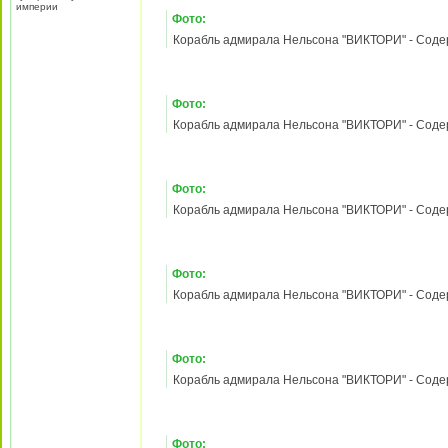
3) Изготовление канатов
Зарегистрирован:
21
май 2010, 18:27
Сообщения:
3530
Откуда:
д. Собянинка
Фото:
Лужковского уезда
Корабль адмирала Нельсона "ВИКТОРИ" - Содержание выпусков 1
Гавриило-Поповской
Корабль адмирала Нельсона "ВИКТОРИ" - Содержание выпусков 1
губернии Путинской
Корабль адмирала Нельсона "ВИКТОРИ" - Содержание выпусков 1
империи
Корабль адмирала Нельсона "ВИКТОРИ" - Содержание выпусков 1-
Корабль адмирала Нельсона "ВИКТОРИ" - Содержание выпусков 1
Корабль адмирала Нельсона "ВИКТОРИ" - Содержание выпусков 1-
Корабль адмирала Нельсона "ВИКТОРИ" - Содержание выпусков 1
Корабль адмирала Нельсона "ВИКТОРИ" - Содержание выпусков 1
09 апр 2012, 20:55
Berkut
Re: Корабль адмирала Нельсона "ВИКТОРИ" - Содержани
Лидер разделов «Баунти» и
Корабль адмирала Нельсона «ВИКТОРИ» №
«Виктори»
Начало продаж - с 17.04.2012. Тираж 140000
Содержание:
1) Королевский Арсенал
2) Судомоделизм: Корабельный баркас
3) Исследовательские экспедиции
Зарегистрирован:
21
Фото:
май 2010, 18:27
Сообщения:
3530
Корабль адмирала Нельсона "ВИКТОРИ" - Содержа
Откуда:
д. Собянинка
Лужковского уезда
Гавриило-Поповской
губернии Путинской