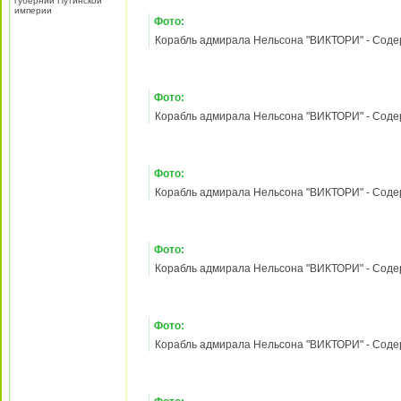
Фото:
Корабль адмирала Нельсона "ВИКТОРИ" - Содержа
Фото:
Корабль адмирала Нельсона "ВИКТОРИ" - Содержа
24 апр 2012, 10:40
Berkut
Re: Корабль адмирала Нельсона "ВИКТОРИ" - Содержани
Лидер разделов «Баунти» и
Корабль адмирала Нельсона «ВИКТОРИ» №
«Виктори»
Начало продаж - с 28.04.2012. Тираж 140000
Содержание:
1) Мятеж на борту
2) Судомоделизм: 76-пушечеый корабль
3) Литье пушек
Зарегистрирован:
21
Фото:
май 2010, 18:27
Сообщения:
3530
Корабль адмирала Нельсона "ВИКТОРИ" - Содержа
Откуда:
д. Собянинка
Лужковского уезда
Гавриило-Поповской
губернии Путинской