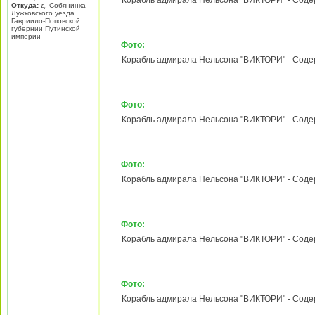
Корабль адмирала Нельсона "ВИКТОРИ" - Содержа
Фото:
Корабль адмирала Нельсона "ВИКТОРИ" - Содержа
17 апр 2012, 10:53
Berkut
Re: Корабль адмирала Нельсона "ВИКТОРИ" - Содержани
Лидер разделов «Баунти» и
Корабль адмирала Нельсона «ВИКТОРИ» №
«Виктори»
Начало продаж - с 24.04.2012. Тираж 140000
Содержание:
1) Французский флот. Часть 1
2) 120-пушечный корабль
3) Верфь в Портсмуте
Зарегистрирован:
21
Фото:
май 2010, 18:27
Сообщения:
3530
Корабль адмирала Нельсона "ВИКТОРИ" - Содержа
Откуда:
д. Собянинка
Лужковского уезда
Гавриило-Поповской
губернии Путинской
империи
Фото:
Корабль адмирала Нельсона "ВИКТОРИ" - Содержа