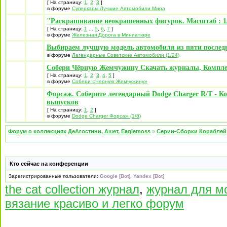
Корабль адмирала Нельсона "ВИКТОРИ" - Содержа
Фото:
Корабль адмирала Нельсона "ВИКТОРИ" - Содержа
03 май 2012, 14:51
Berkut
Re: Корабль адмирала Нельсона "ВИКТОРИ" - Содержани
Лидер разделов «Баунти» и
Корабль адмирала Нельсона «ВИКТОРИ» №
«Виктори»
Начало продаж - с 08.05.2012. Тираж 140000
Содержание:
1) Медицина в XVIII веке
2) Судомоделизм: отцы-пилигримы и "Мэйфл
3) Изготовление парусов
Зарегистрирован:
21
Фото:
май 2010, 18:27
Сообщения:
3530
Корабль адмирала Нельсона "ВИКТОРИ" - Содержа
Откуда:
д. Собянинка
Лужковского уезда
Гавриило-Поповской
губернии Путинской
империи
Фото: