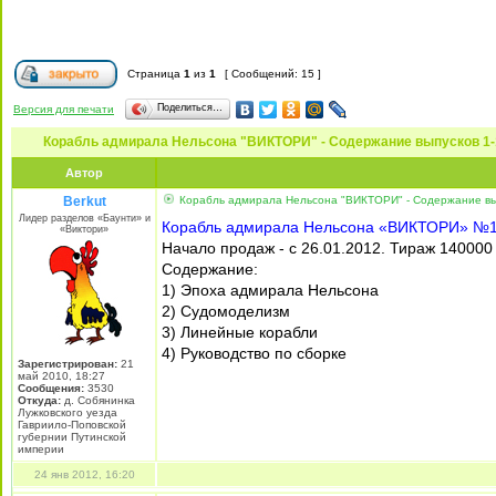
Страница
1
из
1
[ Сообщений: 15 ]
Поделиться…
Версия для печати
Корабль адмирала Нельсона "ВИКТОРИ" - Содержание выпусков 1
Автор
Berkut
Корабль адмирала Нельсона "ВИКТОРИ" - Содержание вы
Лидер разделов «Баунти» и
Корабль адмирала Нельсона «ВИКТОРИ» №
«Виктори»
Начало продаж - с 26.01.2012. Тираж 140000
Содержание:
1) Эпоха адмирала Нельсона
2) Судомоделизм
3) Линейные корабли
4) Руководство по сборке
Зарегистрирован:
21
май 2010, 18:27
Сообщения:
3530
Откуда:
д. Собянинка
Лужковского уезда
Гавриило-Поповской
губернии Путинской
империи