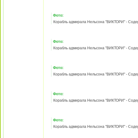
Berkut
Re: Корабль адмирала Нельсона «ВИКТОРИ» - Содержани
Лидер разделов «Баунти» и
Корабль адмирала Нельсона «ВИКТОРИ» №
«Виктори»
Начало продаж - с 23.02.2012. Тираж 140000
Содержание:
1). Британский Королевский флот в Георгиан
2). Судомоделизм: динейный корабль "Ройял
3). Морская тактика - бортовой залп
Зарегистрирован:
21
Фото:
май 2010, 18:27
Сообщения:
3530
Корабль адмирала Нельсона "ВИКТОРИ" - Содержа
Откуда:
д. Собянинка
Лужковского уезда
Гавриило-Поповской
губернии Путинской
империи
Фото:
Корабль адмирала Нельсона "ВИКТОРИ" - Содержа
Фото:
Корабль адмирала Нельсона "ВИКТОРИ" - Содержа
Фото:
Корабль адмирала Нельсона "ВИКТОРИ" - Содержа