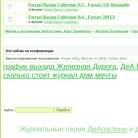
Ferrari Racing Collection №1 - Ferrari 550 Maranello
в форуме
Ferrari Racing Collection
Ferrari Racing Collection №4 - Ferrari 599XX
в форуме
Ferrari Racing Collection
Форум о коллекциях ДеАгостини, Ашет, Eaglemoss
»
Детские Коллекции
»
Про
Кто сейчас на конференции
Зарегистрированные пользователи:
Google [Bot]
,
Majestic-12 [Bot]
,
Yandex [Bot]
график выхода Железная Дорога
,
ДеА 
сколько стоит журнал дом мечты
Найти:
Журнальные серии
ДеАгостини
и 