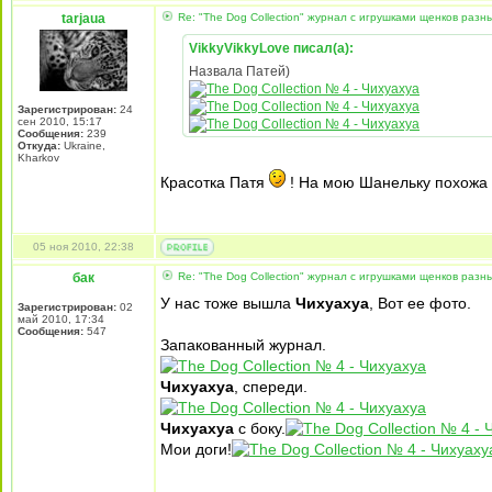
tarjaua
Re: "The Dog Collection" журнал с игрушками щенков разн
VikkyVikkyLove писал(а):
Назвала Патей)
Зарегистрирован:
24
сен 2010, 15:17
Сообщения:
239
Откуда:
Ukraine,
Kharkov
Красотка Патя
! На мою Шанельку похожа
05 ноя 2010, 22:38
бак
Re: "The Dog Collection" журнал с игрушками щенков разн
У нас тоже вышла
Чихуахуа
, Вот ее фото.
Зарегистрирован:
02
май 2010, 17:34
Сообщения:
547
Запакованный журнал.
Чихуахуа
, спереди.
Чихуахуа
с боку.
Мои доги!