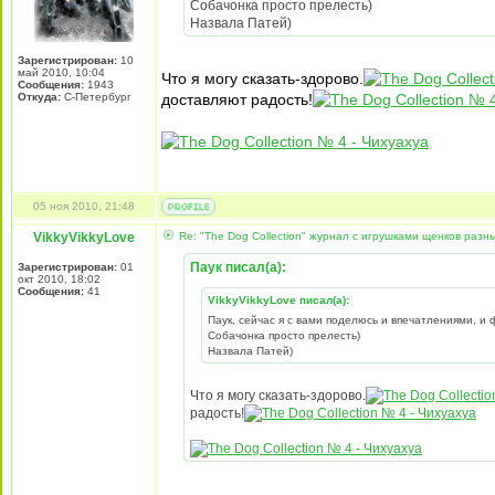
Собачонка просто прелесть)
Назвала Патей)
Зарегистрирован:
10
май 2010, 10:04
Что я могу сказать-здорово.
Сообщения:
1943
Откуда:
С-Петербург
доставляют радость!
05 ноя 2010, 21:48
VikkyVikkyLove
Re: "The Dog Collection" журнал с игрушками щенков разн
Паук писал(а):
Зарегистрирован:
01
окт 2010, 18:02
Сообщения:
41
VikkyVikkyLove писал(а):
Паук, сейчас я с вами поделюсь и впечатлениями, и
Собачонка просто прелесть)
Назвала Патей)
Что я могу сказать-здорово.
радость!