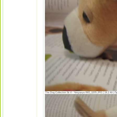
The Dog Collection № 4 - Чихуахуа IMG_0205.JPG [ 24.2 Кб | П