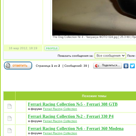
The Dog Collection № 4 - Чихуахуа ФОТО 024.jpg [ 25.3 Кб | Пр
16 мар 2012, 18:19
Показать сообщения за:
Поле 
Поделиться…
Страница
1
из
2
[ Сообщений: 39 ]
Похожие темы
Ferrari Racing Collection №5 - Ferrari 308 GTB
в форуме
Ferrari Racing Collection
Ferrari Racing Collection №2 - Ferrari 330 P4
в форуме
Ferrari Racing Collection
Ferrari Racing Collection №6 - Ferrari 360 Modena
в форуме
Ferrari Racing Collection