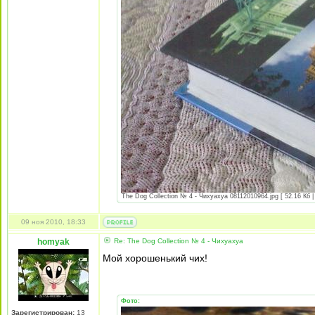
The Dog Collection № 4 - Чихуахуа 08112010964.jpg [ 52.16 Кб |
09 ноя 2010, 18:33
homyak
Re: The Dog Collection № 4 - Чихуахуа
Мой хорошенький чих!
Фото:
Зарегистрирован:
13