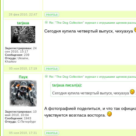
28 фев 2010, 22:47
tarjaua
Re: "The Dog Collection" журнал с игрушками щенков разн
Сегодня купила четвертый выпуск, чихуахуа
Зарегистрирован:
24
сен 2010, 15:17
Сообщения:
239
Откуда:
Ukraine,
Kharkov
05 ноя 2010, 17:19
Паук
Re: "The Dog Collection" журнал с игрушками щенков разн
tarjaua писал(а):
Сегодня купила четвертый выпуск, чихуахуа
А фотографией поделиться, и что так официа
Зарегистрирован:
10
чувствуется возгласа восторга.
май 2010, 10:04
Сообщения:
1943
Откуда:
С-Петербург
05 ноя 2010, 17:31