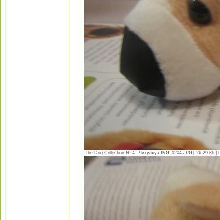
The Dog Collection № 4 - Чихуахуа IMG_0204.JPG [ 26.29 Кб | 