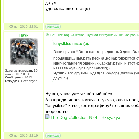
да уж..
удовольствие то еще)
05 ноя 2010, 22:01
Паук
Re: "The Dog Collection" журнал с игрушками щенков разн
lenysikiss писал(а):
Всем привет!! Вот и настал радостный день-Вых
продавщицу выбрать песика ,но как говорится,єт
кинг-ч-спаниеля ошейник бархатистый ,и этот ф
назвала Чуп (чупачупс,чупсик)))
Зарегистрирован:
10
Чупик и его друзья-Єндал(лабрадор) ,Хатико (ха
май 2010, 10:04
Сообщения:
1943
друзья))
Откуда:
С-Петербург
Ну вот, у вас уже четвёртый пёса!
А впереди, через каждую неделю, опять празд
"lenysikiss" и все, фотографируйте ваших с
творчество.
05 ноя 2010, 22:19