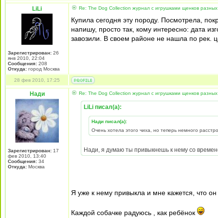
LiLi
Re: The Dog Collection журнал с игрушками щенков разных
Купила сегодня эту породу. Посмотрела, покр
напишу, просто так, кому интересно: дата изг
завозили. В своем районе не нашла по рек. ц
Зарегистрирован:
26
янв 2010, 22:04
Сообщения:
208
Откуда:
город Москва
28 фев 2010, 17:25
Нади
Re: The Dog Collection журнал с игрушками щенков разных
LiLi писал(а):
Нади писал(а):
Очень хотела этого чиха, но теперь немного расстро
Нади, я думаю ты привыкнешь к нему со времен
Зарегистрирован:
17
фев 2010, 13:40
Сообщения:
34
Откуда:
Москва
Я уже к нему привыкла и мне кажется, что он 
Каждой собачке радуюсь , как ребёнок