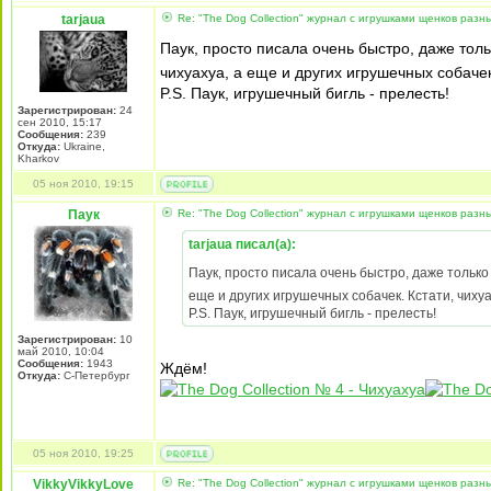
tarjaua
Re: "The Dog Collection" журнал с игрушками щенков разн
Паук, просто писала очень быстро, даже тол
чихуахуа, а еще и других игрушечных собаче
P.S. Паук, игрушечный бигль - прелесть!
Зарегистрирован:
24
сен 2010, 15:17
Сообщения:
239
Откуда:
Ukraine,
Kharkov
05 ноя 2010, 19:15
Паук
Re: "The Dog Collection" журнал с игрушками щенков разн
tarjaua писал(а):
Паук, просто писала очень быстро, даже тольк
еще и других игрушечных собачек. Кстати, чих
P.S. Паук, игрушечный бигль - прелесть!
Зарегистрирован:
10
май 2010, 10:04
Сообщения:
1943
Ждём!
Откуда:
С-Петербург
05 ноя 2010, 19:25
VikkyVikkyLove
Re: "The Dog Collection" журнал с игрушками щенков разн