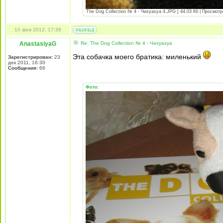
The Dog Collection № 4 - Чихуахуа 4.JPG [ 44.03 Кб | Просмотр
10 фев 2012, 17:38
AnastasiyaG
Re: The Dog Collection № 4 - Чихуахуа
Эта собачка моего братика: миленький
Зарегистрирован:
23
дек 2011, 16:30
Сообщения:
66
Фото: