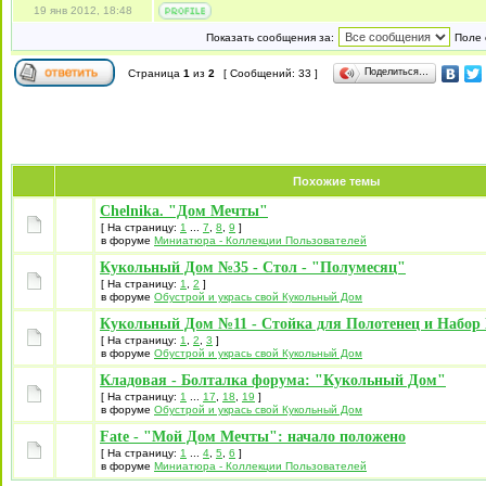
19 янв 2012, 18:48
Показать сообщения за:
Поле 
Поделиться…
Страница
1
из
2
[ Сообщений: 33 ]
Похожие темы
Chelnika. "Дом Мечты"
[ На страницу:
1
...
7
,
8
,
9
]
в форуме
Миниатюра - Коллекции Пользователей
Кукольный Дом №35 - Стол - "Полумесяц"
[ На страницу:
1
,
2
]
в форуме
Обустрой и укрась свой Кукольный Дом
Кукольный Дом №11 - Стойка для Полотенец и Набор
[ На страницу:
1
,
2
,
3
]
в форуме
Обустрой и укрась свой Кукольный Дом
Кладовая - Болталка форума: "Кукольный Дом"
[ На страницу:
1
...
17
,
18
,
19
]
в форуме
Обустрой и укрась свой Кукольный Дом
Fate - "Мой Дом Мечты": начало положено
[ На страницу:
1
...
4
,
5
,
6
]
в форуме
Миниатюра - Коллекции Пользователей