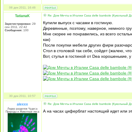
06 дек 2011, 16:46
TatianaK
Re: Дом Мечты в Италии Casa delle bambole (Кукольный Д
Купили выпуск с часами в гостиную.
Зарегистрирован:
29
сен 2011, 22:42
Деревянные, поэтому, наверное, немного гру
Сообщения:
100
Мне скорее не понравились, из всего остальн
как)
После покупки мебели других фирм разочаров
Стол в столовой так себе, сойдет (жалею, чт
Вот, стулья в гостиной от Dea хорошенькие, 
30 дек 2011, 10:57
alexxx
Re: Дом Мечты в Италии Casa delle bambole (Кукольный Д
Лидер разделов Чудеса
А на часах циферблат настоящий идет или эт
Природы и Животные леса