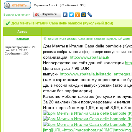
Страница
1
из
2
[ Сообщений: 33 ]
Поделиться…
Версия для печати
Дом Мечты в Италии Casa delle bambole (Кукольный Дом)
Автор
TatianaK
Дом Мечты в Италии Casa delle bambole (Кукольный Дом)
Дом Мечты в Италии Casa delle bambole (Ку
Зарегистрирован:
29
сен 2011, 22:42
решила собрать всю инфо, по мере поступления нов
Сообщения:
100
организация:
http://www.rbaitalia.it/
Непосредственно сайт данной коллекции
htt
Цена выпуска 7,99 EUR
выпуски
http://www.rbaitalia.it/listado_entrega
(там с картинками, поэтому переводить не бу
Да, в России каждый выпуск урезан (зато и ц
столик без парфюмерии)
Качество мебели такое же (не хуже и не лучш
За 20 наклеек (они пронумерованы и нельзя 
Итого: первый номер 1,99, второй 3,99, c 3 п
[img][URL=http://imageshost.ru/][IMG]http://i