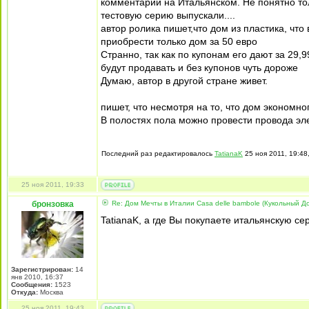
комментарии на Итальянском. Не понятно толь
тестовую серию выпускали....
автор ролика пишет,что дом из пластика, чт
приобрести только дом за 50 евро
Странно, так как по купонам его дают за 29,9
будут продавать и без купонов чуть дороже
Думаю, автор в другой стране живет.
пишет, что несмотря на то, что дом экономно
В полостях пола можно провести провода эле
Последний раз редактировалось
TatianaK
25 ноя 2011, 19:48
25 ноя 2011, 19:33
бронзовка
Re: Дом Мечты в Италии Casa delle bambole (Кукольный Д
TatianaK, а где Вы покупаете итальянскую с
Зарегистрирован:
14
янв 2010, 16:37
Сообщения:
1523
Откуда:
Москва
25 ноя 2011, 19:43