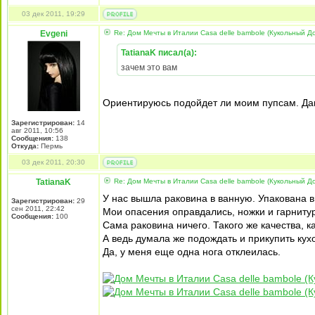
03 дек 2011, 19:29
Evgeni
Re: Дом Мечты в Италии Casa delle bambole (Кукольный Д
TatianaK писал(а):
зачем это вам
Ориентируюсь подойдет ли моим пупсам. Давн
Зарегистрирован:
14
авг 2011, 10:56
Сообщения:
138
Откуда:
Пермь
03 дек 2011, 20:30
TatianaK
Re: Дом Мечты в Италии Casa delle bambole (Кукольный Д
У нас вышла раковина в ванную. Упакована в 
Зарегистрирован:
29
сен 2011, 22:42
Мои опасения оправдались, ножки и гарнитура
Сообщения:
100
Сама раковина ничего. Такого же качества, к
А ведь думала же подождать и прикупить кухо
Да, у меня еще одна нога отклеилась.