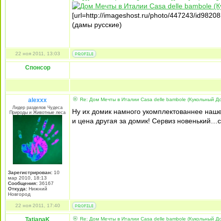
[url=http://imageshost.ru/photo/447243/id98208
(дамы русские)
22 ноя 2011, 13:03
Спонсор
alexxx
Re: Дом Мечты в Италии Casa delle bambole (Кукольный Д
Лидер разделов Чудеса
Ну их домик намного укомплектованнее нашег
Природы и Животные леса
и цена другая за домик! Сервиз новенький…с
Зарегистрирован:
10
мар 2010, 18:13
Сообщения:
36167
Откуда:
Нижний
Новгород
22 ноя 2011, 17:40
TatianaK
Re: Дом Мечты в Италии Casa delle bambole (Кукольный Д