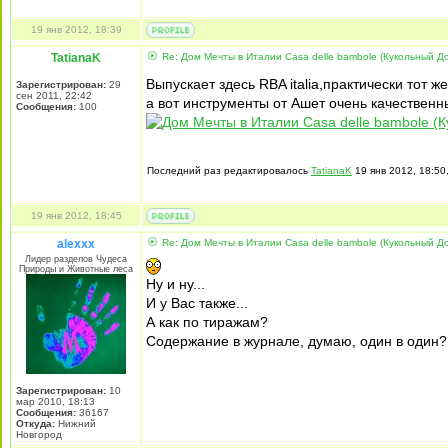
19 янв 2012, 18:39
TatianaK
Re: Дом Мечты в Италии Casa delle bambole (Кукольный Д
Выпускает здесь RBA italia,практически тот ж
Зарегистрирован:
29
сен 2011, 22:42
а вот инструменты от Ашет очень качественны
Сообщения:
100
Последний раз редактировалось
TatianaK
19 янв 2012, 18:50
19 янв 2012, 18:45
alexxx
Re: Дом Мечты в Италии Casa delle bambole (Кукольный Д
Лидер разделов Чудеса
Природы и Животные леса
Ну и ну...
И у Вас также...
А как по тиражам?
Содержание в журнале, думаю, один в один?
Зарегистрирован:
10
мар 2010, 18:13
Сообщения:
36167
Откуда:
Нижний
Новгород