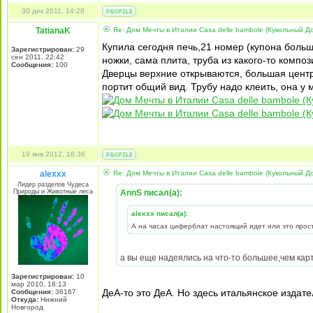
30 дек 2011, 14:28
TatianaK
Re: Дом Мечты в Италии Casa delle bambole (Кукольный Д
Купила сегодня печь,21 номер (купона больш
Зарегистрирован:
29
сен 2011, 22:42
ножки, сама плита, труба из какого-то комп
Сообщения:
100
Дверцы верхние открываются, большая центр
портит общий вид. Трубу надо клеить, она у 
19 янв 2012, 18:36
alexxx
Re: Дом Мечты в Италии Casa delle bambole (Кукольный Д
Лидер разделов Чудеса
Природы и Животные леса
AnnS писал(а):
alexxx писал(а):
А на часах циферблат настоящий идет или это прост
а вы еще надеялись на что-то большее,чем кар
Зарегистрирован:
10
мар 2010, 18:13
ДеА-то это ДеА. Но здесь итальянское издате
Сообщения:
36167
Откуда:
Нижний
Новгород