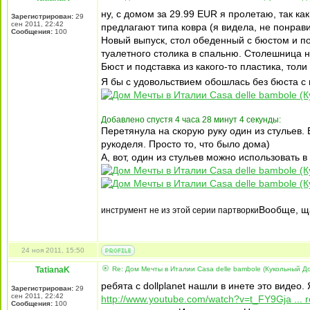
ну, с домом за 29.99 EUR я пролетаю, так как
Зарегистрирован:
29
сен 2011, 22:42
предлагают типа ковра (я видела, не понрави
Сообщения:
100
Новый выпуск, cтол обеденный с бюстом и по
туалетного столика в спальню. Столешница 
Бюст и подставка из какого-то пластика, тол
Я бы с удовольствием обошлась без бюста с 
Добавлено спустя 4 часа 28 минут 4 секунды:
Перетянула на скорую руку один из стульев.
рукоделя. Просто то, что было дома)
А, вот, один из стульев можно использовать 
Вообще, ща
инструмент не из этой серии партворки
24 ноя 2011, 15:50
TatianaK
Re: Дом Мечты в Италии Casa delle bambole (Кукольный Д
ребята с dollplanet нашли в инете это видео.
Зарегистрирован:
29
сен 2011, 22:42
http://www.youtube.com/watch?v=t_FY9Gja ... r
Сообщения:
100