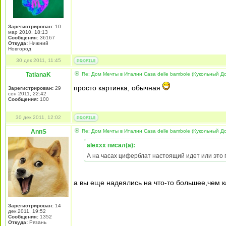
Зарегистрирован:
10
мар 2010, 18:13
Сообщения:
36167
Откуда:
Нижний
Новгород
30 дек 2011, 11:45
TatianaK
Re: Дом Мечты в Италии Casa delle bambole (Кукольный Д
просто картинка, обычная
Зарегистрирован:
29
сен 2011, 22:42
Сообщения:
100
30 дек 2011, 12:02
AnnS
Re: Дом Мечты в Италии Casa delle bambole (Кукольный Д
alexxx писал(а):
А на часах циферблат настоящий идет или это 
а вы еще надеялись на что-то большее,чем 
Зарегистрирован:
14
дек 2011, 19:52
Сообщения:
1352
Откуда:
Рязань