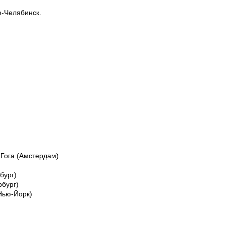
ф-Челябинск.
 Гога (Амстердам)
бург)
рбург)
Нью-Йорк)