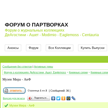
ФОРУМ О ПАРТВОРКАХ
Форум о журнальных коллекциях
ДеАгостини - Ашет - Modimio - Eaglemoss - Centauria
Анонсы
Форум
Все Коллекции
Купить Выпуски
Сообщения без ответов
|
Активные темы
Форум о коллекциях ДеАгостини, Ашет, Eaglemoss
»
Книжные серии
»
Книжные сери
Музеи Мира - АиФ
Страница
1
из
2
[ Сообщений: 36 ]
Поделиться…
Версия для печати
Музеи Мира - АиФ