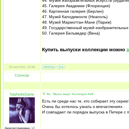
44. Музей изобразительных искусств (Будапе
45. Галерея Академии (Флоренция)
46. Картинная галерея (Берлин)
47. Музей Каподимонте (Неаполь)
48. Музей Мармоттан-Мане (Париж)
49. Государственный музей изобразительных и
50. Галерея Бельведер (Вена)
Купить выпуски коллекции можно
15 ноя 2011, 23:00
Спонсор
TataNotreDame
Re: "Музеи мира" Коллекция АиФ
Есть ли среди нас те, кто собирает эту серию
Очень бы хотелось узнать о впечатлениях.
И совпадает ли порядок выпуска в Питере с
Зарегистрирован:
12