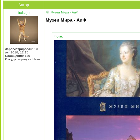
Автор
babajo
Музеи Мира - АиФ
Музеи Мира - АиФ
Фото:
Зарегистрирован:
10
окт 2010, 12:15
Сообщения:
115
Откуда:
город на Неве