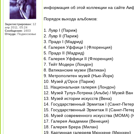
информация об этой коллекции на сайте Аи
Порядок выхода альбомов:
Зарегистрирован:
12
апр 2011, 05:24
1. Лувр I (Париж)
Сообщения:
1603
Откуда:
Подмосковье
2. Лувр II (Париж)
3. Прадо I (Мадрид)
4. Галерея Уффици I (Флоренция)
5. Прадо II (Мадрид)
6. Галерея Уффици II (Флоренция)
7. Тейт Модерн (Лондон)
8. Ватиканские музеи (Ватикан)
9. Метрополитен музей (Нью-Йорк)
10. Музей д’Орсе (Париж)
11. Национальная галерея (Лондон)
12. Музей Тулуз-Лотрека (Альби) / Музей Ван
13. Музей истории искусств (Вена)
14. Государственный Эрмитаж I (Санкт-Петер
15. Государственный Эрмитаж II (Санкт-Пете
16. Музей современного искусства (MOMA) (
17. Галерея Академии (Венеция)
18. Галерея Брера (Милан)
19. Картинная галереяв Мюнхене (Мюнхен)