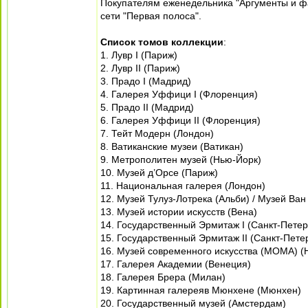
Покупателям еженедельника "Аргументы и фак
сети "Первая полоса".
Список томов коллекции
:
1. Лувр I (Париж)
2. Лувр II (Париж)
3. Прадо I (Мадрид)
4. Галерея Уффици I (Флоренция)
5. Прадо II (Мадрид)
6. Галерея Уффици II (Флоренция)
7. Тейт Модерн (Лондон)
8. Ватиканские музеи (Ватикан)
9. Метрополитен музей (Нью-Йорк)
10. Музей д’Орсе (Париж)
11. Национальная галерея (Лондон)
12. Музей Тулуз-Лотрека (Альби) / Музей Ван
13. Музей истории искусств (Вена)
14. Государственный Эрмитаж I (Санкт-Петер
15. Государственный Эрмитаж II (Санкт-Пете
16. Музей современного искусства (MOMA) (
17. Галерея Академии (Венеция)
18. Галерея Брера (Милан)
19. Картинная галереяв Мюнхене (Мюнхен)
20. Государственный музей (Амстердам)