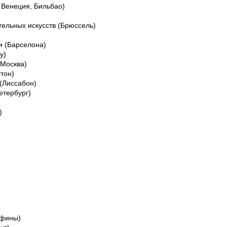
 Венеция, Бильбао)
тельных искусств (Брюссель)
и (Барселона)
у)
(Москва)
тон)
 (Лиссабон)
етербург)
)
Афины)