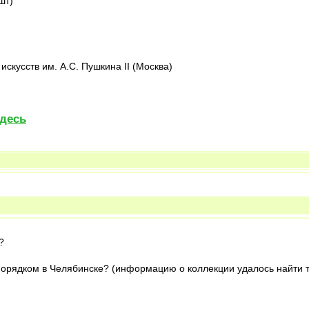
шт)
скусств им. А.С. Пушкина II (Москва)
здесь
?
 порядком в Челябинске? (информацию о коллекции удалось найти 