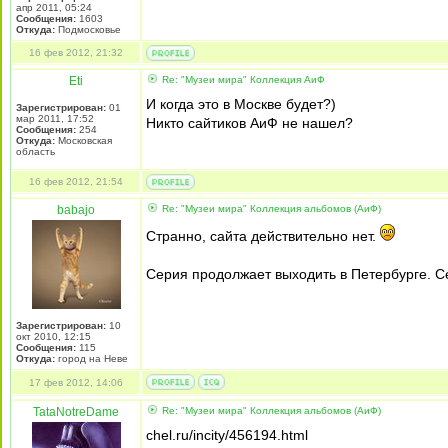
апр 2011, 05:24
Сообщения:
1603
Откуда:
Подмосковье
16 фев 2012, 21:32
Eti
Re: "Музеи мира" Коллекция АиФ
И когда это в Москве будет?)
Зарегистрирован:
01
мар 2011, 17:52
Никто сайтиков АиФ не нашел?
Сообщения:
254
Откуда:
Московская
область
16 фев 2012, 21:54
babajo
Re: "Музеи мира" Коллекция альбомов (АиФ)
Странно, сайта действительно нет.
Серия продолжает выходить в Петербурге. С
Зарегистрирован:
10
окт 2010, 12:15
Сообщения:
115
Откуда:
город на Неве
17 фев 2012, 14:06
TataNotreDame
Re: "Музеи мира" Коллекция альбомов (АиФ)
chel.ru/incity/456194.html