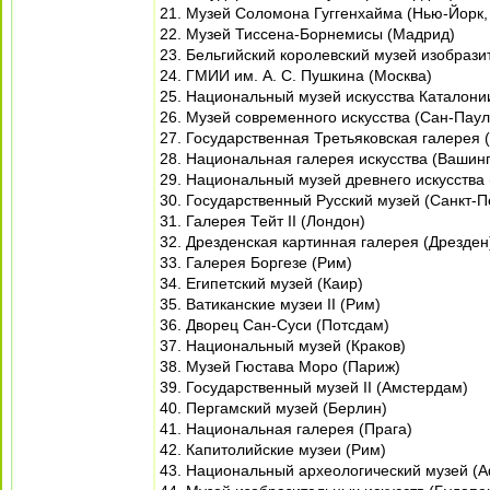
21. Музей Соломона Гуггенхайма (Нью-Йорк,
22. Музей Тиссена-Борнемисы (Мадрид)
23. Бельгийский королевский музей изобрази
24. ГМИИ им. А. С. Пушкина (Москва)
25. Национальный музей искусства Каталони
26. Музей современного искусства (Сан-Паул
27. Государственная Третьяковская галерея 
28. Национальная галерея искусства (Вашинг
29. Национальный музей древнего искусства
30. Государственный Русский музей (Санкт-П
31. Галерея Тейт II (Лондон)
32. Дрезденская картинная галерея (Дрезден
33. Галерея Боргезе (Рим)
34. Египетский музей (Каир)
35. Ватиканские музеи II (Рим)
36. Дворец Сан-Суси (Потсдам)
37. Национальный музей (Краков)
38. Музей Гюстава Моро (Париж)
39. Государственный музей II (Амстердам)
40. Пергамский музей (Берлин)
41. Национальная галерея (Прага)
42. Капитолийские музеи (Рим)
43. Национальный археологический музей (