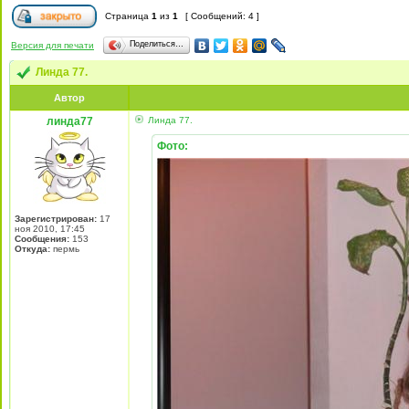
Страница
1
из
1
[ Сообщений: 4 ]
Поделиться…
Версия для печати
Линда 77.
Автор
линда77
Линда 77.
Фото:
Зарегистрирован:
17
ноя 2010, 17:45
Сообщения:
153
Откуда:
пермь