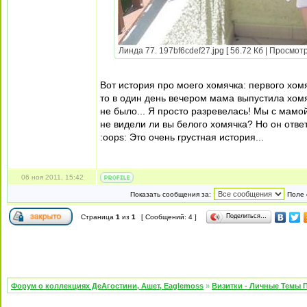
Линда 77. 197bf6cdef27.jpg [ 56.72 Кб | Просмотр
Вот история про моего хомячка: первого хом
то в один день вечером мама выпустила хомя
не было... Я просто разревелась! Мы с мамо
не видели ли вы белого хомячка? Но он отве
:oops: Это очень грустная история...
06 ноя 2011, 15:42
Показать сообщения за:
Поле 
Поделиться…
Страница
1
из
1
[ Сообщений: 4 ]
Форум о коллекциях ДеАгостини, Ашет, Eaglemoss
»
Визитки - Личные Темы 