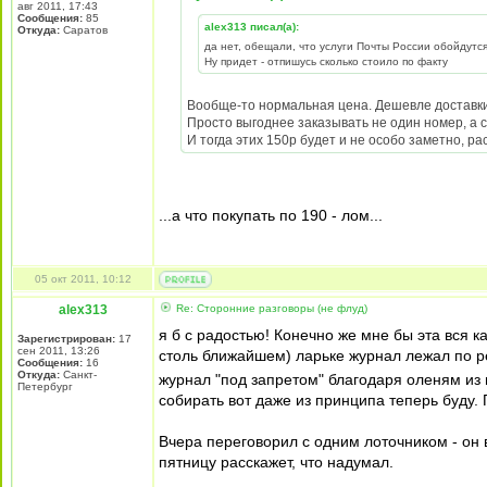
авг 2011, 17:43
Сообщения:
85
alex313 писал(а):
Откуда:
Саратов
да нет, обещали, что услуги Почты России обойдутс
Ну придет - отпишусь сколько стоило по факту
Вообще-то нормальная цена. Дешевле доставки
Просто выгоднее заказывать не один номер, а с
И тогда этих 150р будет и не особо заметно, р
...а что покупать по 190 - лом...
05 окт 2011, 10:12
alex313
Re: Сторонние разговоры (не флуд)
я б с радостью! Конечно же мне бы эта вся ка
Зарегистрирован:
17
сен 2011, 13:26
столь ближайшем) ларьке журнал лежал по ре
Сообщения:
16
Откуда:
Санкт-
журнал "под запретом" благодаря оленям из
Петербург
собирать вот даже из принципа теперь буду. П
Вчера переговорил с одним лоточником - он 
пятницу расскажет, что надумал.