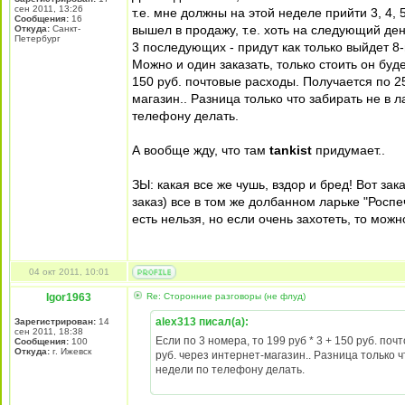
сен 2011, 13:26
т.е. мне должны на этой неделе прийти 3, 4, 
Сообщения:
16
вышел в продажу, т.е. хоть на следующий ден
Откуда:
Санкт-
Петербург
3 последующих - придут как только выйдет 8-
Можно и один заказать, только стоить он буде
150 руб. почтовые расходы. Получается по 25
магазин.. Разница только что забирать не в 
телефону делать.
А вообще жду, что там
tankist
придумает..
ЗЫ: какая все же чушь, вздор и бред! Вот за
заказ) все в том же долбанном ларьке "Росп
есть нельзя, но если очень захотеть, то можн
04 окт 2011, 10:01
Igor1963
Re: Сторонние разговоры (не флуд)
alex313 писал(а):
Зарегистрирован:
14
сен 2011, 18:38
Если по 3 номера, то 199 руб * 3 + 150 руб. по
Сообщения:
100
Откуда:
г. Ижевск
руб. через интернет-магазин.. Разница только 
недели по телефону делать.