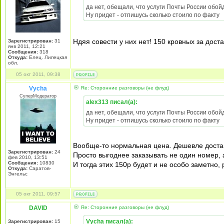
да нет, обещали, что услуги Почты России обо
Ну придет - отпишусь сколько стоило по факту
Ндяя совести у них нет! 150 кровных за дост
Зарегистрирован:
31
янв 2011, 12:21
Сообщения:
318
Откуда:
Елец. Липецкая
обл.
05 окт 2011, 09:38
Vycha
Re: Сторонние разговоры (не флуд)
СуперМодератор
alex313 писал(а):
да нет, обещали, что услуги Почты России обо
Ну придет - отпишусь сколько стоило по факту
Вообще-то нормальная цена. Дешевле достав
Зарегистрирован:
24
Просто выгоднее заказывать не один номер, а
фев 2010, 13:51
Сообщения:
10830
И тогда этих 150р будет и не особо заметно,
Откуда:
Саратов-
Энгельс
05 окт 2011, 09:57
DAVID
Re: Сторонние разговоры (не флуд)
Vycha писал(а):
Зарегистрирован:
15