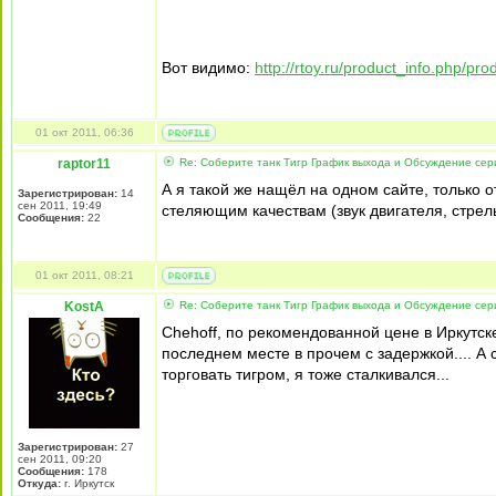
Вот видимо:
http://rtoy.ru/product_info.php/pr
01 окт 2011, 06:36
raptor11
Re: Соберите танк Тигр График выхода и Обсуждение сер
А я такой же нащёл на одном сайте, только 
Зарегистрирован:
14
сен 2011, 19:49
стеляющим качествам (звук двигателя, стрель
Сообщения:
22
01 окт 2011, 08:21
KostA
Re: Соберите танк Тигр График выхода и Обсуждение сер
Chehoff, по рекомендованной цене в Иркутск
последнем месте в прочем с задержкой.... А
торговать тигром, я тоже сталкивался...
Зарегистрирован:
27
сен 2011, 09:20
Сообщения:
178
Откуда:
г. Иркутск