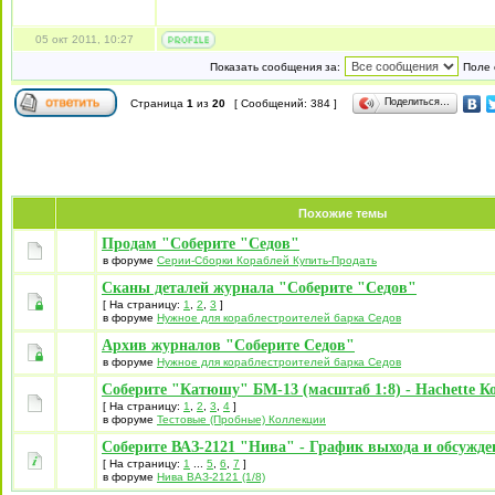
05 окт 2011, 10:27
Показать сообщения за:
Поле 
Поделиться…
Страница
1
из
20
[ Сообщений: 384 ]
Похожие темы
Продам "Соберите "Седов"
в форуме
Серии-Сборки Кораблей Купить-Продать
Сканы деталей журнала "Соберите "Седов"
[ На страницу:
1
,
2
,
3
]
в форуме
Нужное для кораблестроителей барка Седов
Архив журналов "Соберите Седов"
в форуме
Нужное для кораблестроителей барка Седов
Соберите "Катюшу" БМ-13 (масштаб 1:8) - Hachette Ко
[ На страницу:
1
,
2
,
3
,
4
]
в форуме
Тестовые (Пробные) Коллекции
Соберите ВАЗ-2121 "Нива" - График выхода и обсужде
[ На страницу:
1
...
5
,
6
,
7
]
в форуме
Нива ВАЗ-2121 (1/8)