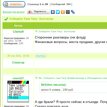
Страница
1
из
20
[ Сообщений: 384 ]
Поделиться…
Версия для печати
Соберите Танк Тигр - Болталка
Автор
Chehoff
Соберите Танк Тигр - Болталка
Сторонние разговоры (не флуд)
Зарегистрирован:
20
авг 2011, 11:58
Финансвые вопросы, места продажи, другая 
Сообщения:
135
30 сен 2011, 19:28
Спонсор
raven27
Re: Соберите танк Тигр График выхода и Обсуждение сер
MrKiitos писал(а):
купил 5 номер , 199 руб
А где брали? Я просто сейчас в отъезде. Поп
Сказал поискать еще.
Зарегистрирован:
20