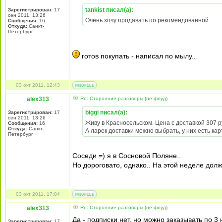
tankist писал(а):
Зарегистрирован:
17
сен 2011, 13:26
Очень хочу продавать по рекомендованной.
Сообщения:
16
Откуда:
Санкт-
Петербург
готов покупать - написал по мылу..
03 окт 2011, 12:43
alex313
Re: Сторонние разговоры (не флуд)
biggi писал(а):
Зарегистрирован:
17
сен 2011, 13:26
Живу в Красносельском. Цена с доставкой 307 р
Сообщения:
16
Откуда:
Санкт-
А ларек доставки можно выбрать, у них есть кар
Петербург
Соседи =) я в Сосновой Поляне..
Но дороговато, однако.. На этой неделе долж
03 окт 2011, 17:04
alex313
Re: Сторонние разговоры (не флуд)
Да - подписки нет, но можно заказывать по 3
Зарегистрирован:
17