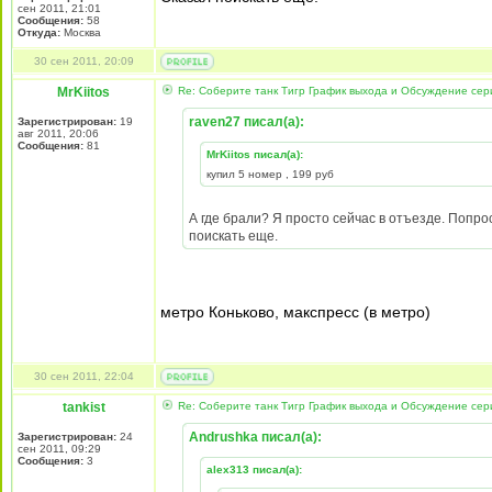
сен 2011, 21:01
Сообщения:
58
Откуда:
Москва
30 сен 2011, 20:09
MrKiitos
Re: Соберите танк Тигр График выхода и Обсуждение сер
raven27 писал(а):
Зарегистрирован:
19
авг 2011, 20:06
Сообщения:
81
MrKiitos писал(а):
купил 5 номер , 199 руб
А где брали? Я просто сейчас в отъезде. Попро
поискать еще.
метро Коньково, макспресс (в метро)
30 сен 2011, 22:04
tankist
Re: Соберите танк Тигр График выхода и Обсуждение сер
Andrushka писал(а):
Зарегистрирован:
24
сен 2011, 09:29
Сообщения:
3
alex313 писал(а):