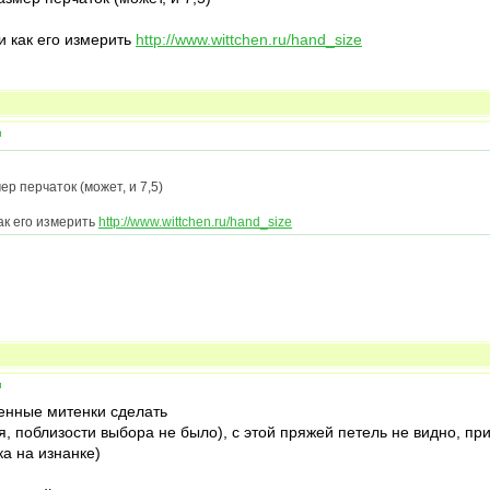
и как его измерить
http://www.wittchen.ru/hand_size
и
р перчаток (может, и 7,5)
ак его измерить
http://www.wittchen.ru/hand_size
и
енные митенки сделать
я, поблизости выбора не было), с этой пряжей петель не видно, п
а на изнанке)