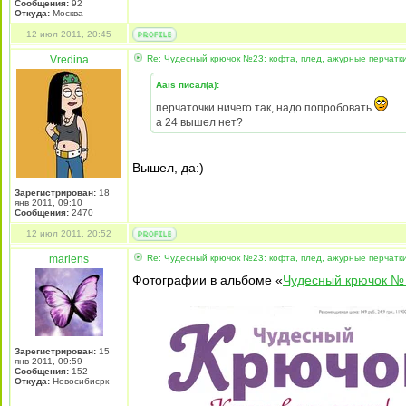
Сообщения:
92
Откуда:
Москва
12 июл 2011, 20:45
Vredina
Re: Чудесный крючок №23: кофта, плед, ажурные перчатк
Aais писал(а):
перчаточки ничего так, надо попробовать
а 24 вышел нет?
Вышел, да:)
Зарегистрирован:
18
янв 2011, 09:10
Сообщения:
2470
12 июл 2011, 20:52
mariens
Re: Чудесный крючок №23: кофта, плед, ажурные перчатк
Фотографии в альбоме «
Чудесный крючок №
Зарегистрирован:
15
янв 2011, 09:59
Сообщения:
152
Откуда:
Новосибисрк