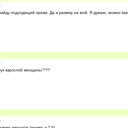
и
найду подходящей пряжи. Да и размер не мой. Я думаю, можно взя
и
 рук взрослой женщины"???
и
змер перчаток (может, и 7,5)