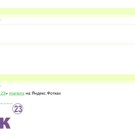
и
и
 23
»
mariens
на Яндекс.Фотках