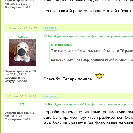
Зарегистрирован:
17
янв 2011, 21:21
Сообщения:
2601
неважно какой размер, главное какой обхват 
08 июл 2012, 19:22
Kusya
Re: Чудесный крючок №23: кофта, плед, ажурные перчатк
STst писал(а):
Там написано обхват ладони 19см – это 7й разме
неважно какой размер, главное какой обхват и к
Зарегистрирован:
20
авг 2011, 13:15
Сообщения:
9
Спасибо. Теперь поняла
Откуда:
Москва
11 июл 2012, 14:01
STst
Re: Чудесный крючок №23: кофта, плед, ажурные перчатк
поразбиралась с перчатками, решила укороч
Зарегистрирован:
17
янв 2011, 21:21
ещё бы с пряжей научиться разбираться (хот
Сообщения:
2601
мне больше нравятся (на фото левая перчатк