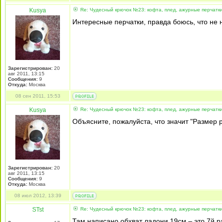
Kusya
Re: Чудесный крючок №23: кофта, плед, ажурные перчатк
Интересные перчатки, правда боюсь, что не 
Зарегистрирован:
20
авг 2011, 13:15
Сообщения:
9
Откуда:
Москва
08 сен 2011, 15:53
Kusya
Re: Чудесный крючок №23: кофта, плед, ажурные перчатк
Объясните, пожалуйста, что значит "Размер
Зарегистрирован:
20
авг 2011, 13:15
Сообщения:
9
Откуда:
Москва
08 июл 2012, 13:39
STst
Re: Чудесный крючок №23: кофта, плед, ажурные перчатк
Там написано обхват ладони 19см – это 7й ра