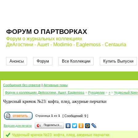
ФОРУМ О ПАРТВОРКАХ
Форум о журнальных коллекциях
ДеАгостини - Ашет - Modimio - Eaglemoss - Centauria
Анонсы
Форум
Все Коллекции
Купить Выпуски
Сообщения без ответов
|
Активные темы
Форум о коллекциях ДеАгостини, Ашет, Eaglemoss
»
Рукоделие
»
+
»
Чудесный Крю
Чудесный крючок №23: кофта, плед, ажурные перчатки
Страница
1
из
1
[ Сообщений: 9 ]
Поделиться…
Версия для печати
Чудесный крючок №23: кофта, плед, ажурные перчатки