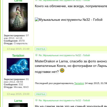
Larna
Re: Музыкальные инструменты №32 - Гобой
Конго на обложечке, как всегда, попривлекат
Зарегистрирован:
07
апр 2012, 14:16
Сообщения:
4579
Откуда:
Ставрополь
13 мар 2015, 21:49
Tanialion
Re: Музыкальные инструменты №32 - Гобой
MisterDrakon и Larna, спасибо за фото анонс
симпатичные Конга, но фотографии от Ларны
подставки нет?
Зарегистрирован:
01
июн 2012, 09:59
Последний раз редактировалось
Tanialion
14 мар 2015, 01:59
Сообщения:
532
Откуда:
Москва, ВАО
13 мар 2015, 23:00
Larna
Re: Музыкальные инструменты №32 - Гобой
Ну на самом деле это не самый захудалый вы