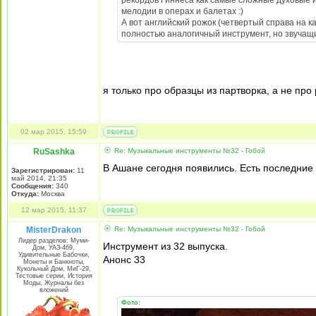
рекордов Гиннеса как самые сложные духовые 
мелодии в операх и балетах :)
А вот английский рожок (четвертый справа на к
полностью аналогичный инструмент, но звучащи
я только про образцы из партворка, а не пр
02 мар 2015, 15:59
RuSashka
Re: Музыкальные инструменты №32 - Гобой
В Ашане сегодня появились. Есть последние 
Зарегистрирован:
11
май 2014, 21:35
Сообщения:
340
Откуда:
Москва
12 мар 2015, 11:37
MisterDrakon
Re: Музыкальные инструменты №32 - Гобой
Лидер разделов: Муми-
Инструмент из 32 выпуска.
Дом, УАЗ-469,
Удивительные Бабочки,
Анонс 33
Монеты и Банкноты,
Кукольный Дом, МиГ-29,
Тестовые серии, История
Моды, Журналы без
вложений
Фото: