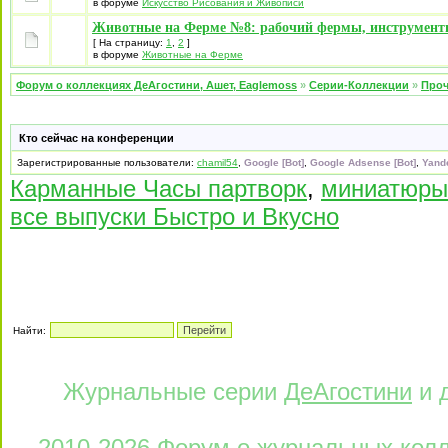
в форуме
Искусство Рисования и Живописи
Животные на Ферме №8: рабочий фермы, инструмен
[ На страницу:
1
,
2
]
в форуме
Животные на Ферме
Форум о коллекциях ДеАгостини, Ашет, Eaglemoss
»
Серии-Коллекции
»
Проч
Кто сейчас на конференции
Зарегистрированные пользователи:
chamil54
,
Google [Bot]
,
Google Adsense [Bot]
,
Yande
Карманные Часы партворк
,
миниатюры
все выпуски Быстро и Вкусно
Найти:
Журнальные серии
ДеАгостини
и 
2010-2026 Форум о журнальных колле