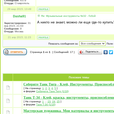
Сообщения:
4579
Откуда:
Ставрополь
29 мар 2015, 13:49
Dasha91
Re: Музыкальные инструменты №32 - Гобой
А никто не знает, можно ли еще где-то купить?
Зарегистрирован:
31
янв 2015, 21:03
Сообщения:
9
Откуда:
Москва
21 апр 2015, 11:23
Показать сообщения за:
Поле 
Поделиться…
Страница
1
из
1
[ Сообщений: 17 ]
Похожие темы
Соберите Танк Тигр - Клей, Инструменты, Приспособ
[ На страницу:
1
,
2
,
3
,
4
,
5
]
в форуме
Соберите Танк Тигр (1/16)
Танк Т-34 - Клей, краска, инструменты, приспособлени
[ На страницу:
1
...
23
,
24
,
25
]
в форуме
Танк Т-34 (1/16)
Мастерская художника. Мои материалы и инструмент