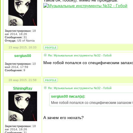
Таков он, гобой)). Мимо не пройдёшь.
Зарегистрирован:
18
авг 2014, 18:26
Сообщения:
31
Откуда:
US of Narnia
15 мар 2015, 16:33
sergius00
Re: Музыкальные инструменты №32 - Гобой
Мне гобой попался со специфическим запахом
Зарегистрирован:
10
май 2014, 17:59
Сообщения:
9
28 мар 2015, 21:58
ShiningRay
Re: Музыкальные инструменты №32 - Гобой
sergius00 писал(а):
Мне гобой попался со специфическим запахом та
А зачем его нюхать?
Зарегистрирован:
18
авг 2014, 18:26
Сообщения:
31