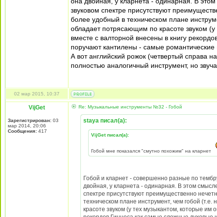
она двойная, у кларнета - одинарная. В этом 
звуковом спектре присутствуют преимуществ
более удобный в техническом плане инструме
обладает потрясающим по красоте звуком (у 
вместе с валторной внесены в книгу рекордо
поручают кантилены - самые романтические м
А вот английский рожок (четвертый справа на
полностью аналогичный инструмент, но звуч
02 мар 2015, 10:37
VijGet
Re: Музыкальные инструменты №32 - Гобой
staya писал(а):
Зарегистрирован:
03
мар 2014, 20:06
Сообщения:
417
VijGet писал(а):
Гобой мне показался "смутно похожим" на кларнет
Гобой и кларнет - совершенно разные по тембр
двойная, у кларнета - одинарная. В этом смысле 
спектре присутствуют преимущественно нечетн
техническом плане инструмент, чем гобой (т.е
красоте звуком (у тех музыкантом, которые им о