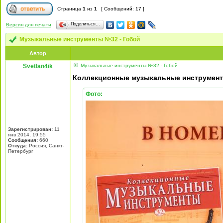
Страница
1
из
1
[ Сообщений: 17 ]
Поделиться…
Версия для печати
Музыкальные инструменты №32 - Гобой
Автор
Svetlan4ik
Музыкальные инструменты №32 - Гобой
Коллекционные музыкальные инструмен
Фото:
Зарегистрирован:
11
янв 2014, 19:55
Сообщения:
660
Откуда:
Россия, Санкт-
Петербург