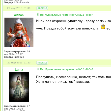
Откуда:
US of Narnia
29 мар 2015, 01:38
olshon
Re: Музыкальные инструменты №32 - Гобой
Иной раз откроешь упаковку - сразу резкий з
уже. Правда гобой все-таки понюхала
ест
Зарегистрирован:
19
янв 2014, 17:22
Сообщения:
523
29 мар 2015, 11:20
Larna
Re: Музыкальные инструменты №32 - Гобой
Послушать, к сожалению, нельзя; так хоть п
Хотя лично я лишь "ем" глазами.
Зарегистрирован:
07
апр 2012, 14:16