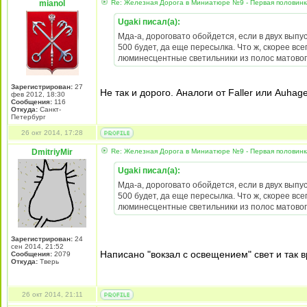
mianol
Re: Железная Дорога в Миниатюре №9 - Первая половин
Ugaki писал(а):
Мда-а, дороговато обойдется, если в двух выпу
500 будет, да еще пересылка. Что ж, скорее вс
люминесцентные светильники из полос матового
Зарегистрирован:
27
Не так и дорого. Аналоги от Faller или Auhage
фев 2012, 18:30
Сообщения:
116
Откуда:
Санкт-
Петербург
26 окт 2014, 17:28
DmitriyMir
Re: Железная Дорога в Миниатюре №9 - Первая половин
Ugaki писал(а):
Мда-а, дороговато обойдется, если в двух выпу
500 будет, да еще пересылка. Что ж, скорее вс
люминесцентные светильники из полос матового
Зарегистрирован:
24
сен 2014, 21:52
Написано "вокзал с освещением" свет и так в
Сообщения:
2079
Откуда:
Тверь
26 окт 2014, 21:11