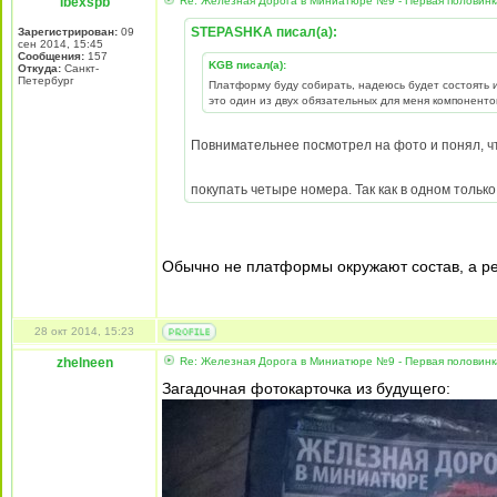
Ibexspb
Re: Железная Дорога в Миниатюре №9 - Первая половин
STEPASHKA писал(а):
Зарегистрирован:
09
сен 2014, 15:45
Сообщения:
157
KGB писал(а):
Откуда:
Санкт-
Петербург
Платформу буду собирать, надеюсь будет состоять и
это один из двух обязательных для меня компоненто
Повнимательнее посмотрел на фото и понял, ч
покупать четыре номера. Так как в одном тольк
Обычно не платформы окружают состав, а ре
28 окт 2014, 15:23
zhelneen
Re: Железная Дорога в Миниатюре №9 - Первая половин
Загадочная фотокарточка из будущего: