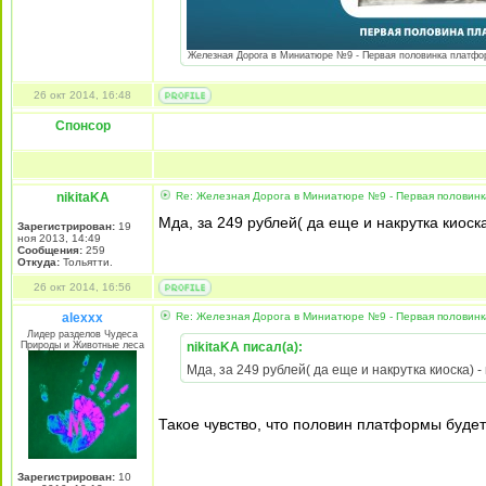
Железная Дорога в Миниатюре №9 - Первая половинка платформ
26 окт 2014, 16:48
Спонсор
nikitaKA
Re: Железная Дорога в Миниатюре №9 - Первая половин
Мда, за 249 рублей( да еще и накрутка киоск
Зарегистрирован:
19
ноя 2013, 14:49
Сообщения:
259
Откуда:
Тольятти.
26 окт 2014, 16:56
alexxx
Re: Железная Дорога в Миниатюре №9 - Первая половин
Лидер разделов Чудеса
Природы и Животные леса
nikitaKA писал(а):
Мда, за 249 рублей( да еще и накрутка киоска) 
Такое чувство, что половин платформы будет 
Зарегистрирован:
10