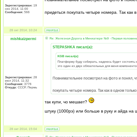
Зарегистрирован:
19
сен 2014, 11:00
придеться покупать четыре номера. Так как 
Сообщения:
566
28 окт 2014, 10:24
mishkaizpermi
Re: Железная Дорога в Миниатюре №9 - Первая половин
STEPASHKA писал(а):
KGB писал(а):
Платформу буду собирать, надеюсь будет состоять и
это один из двух обязательных для меня компоненто
Зарегистрирован:
28
Повнимательнее посмотрел на фото и понял, ч
июл 2014, 11:32
Сообщения:
3776
Откуда:
СССР, Пермь
покупать четыре номера. Так как в одном тольк
так купи, чо мешает?
штуку (1000рэ) или больше в руку и айда на 
28 окт 2014, 15:04