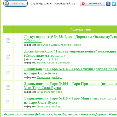
Поделиться…
Страница
1
из
4
[ Сообщений: 62 ]
Похожие темы
Лоскутное шитьё № 52: блок "Дорога на Оклахому", и
"Яблоко".
в форуме
Лоскутное Шитье. Красиво и легко
Досье Коллекция "Первая мировая война" коллекция
(Секретные материалы)
[ На страницу:
1
...
7
,
8
,
9
]
в форуме
Прочие Серии-Коллекции
Энциклопедия Таро №114 – Таро Стихий (первая поло
из Таро Сола-Буска
в форуме
Энциклопедия Таро
Энциклопедия Таро №104 – Таро Призраков (первая п
V из Таро Сола-Буска
в форуме
Энциклопедия Таро
Энциклопедия Таро №110 – Таро Манга (первая полов
из Таро Сола-Буска
в форуме
Энциклопедия Таро
Форум о коллекциях ДеАгостини, Ашет, Eaglemoss
»
Железная Дорога
»
Желе