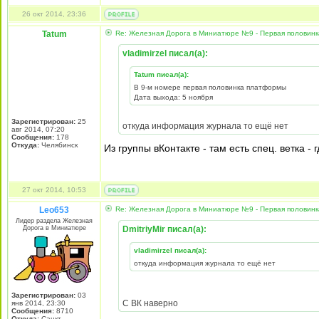
26 окт 2014, 23:36
Tatum
Re: Железная Дорога в Миниатюре №9 - Первая половин
vladimirzel писал(а):
Tatum писал(а):
В 9-м номере первая половинка платформы
Дата выхода: 5 ноября
Зарегистрирован:
25
откуда информация журнала то ещё нет
авг 2014, 07:20
Сообщения:
178
Откуда:
Челябинск
Из группы вКонтакте - там есть спец. ветка 
27 окт 2014, 10:53
Leo653
Re: Железная Дорога в Миниатюре №9 - Первая половин
Лидер раздела Железная
Дорога в Миниатюре
DmitriyMir писал(а):
vladimirzel писал(а):
откуда информация журнала то ещё нет
Зарегистрирован:
03
С ВК наверно
янв 2014, 23:30
Сообщения:
8710
Откуда:
Санкт-