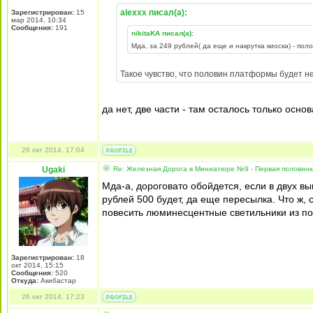
alexxx писал(а):
Зарегистрирован:
15
мар 2014, 10:34
Сообщения:
191
nikitaKA писал(а):
Мда, за 249 рублей( да еще и накрутка киоска) - пол
Такое чувство, что половин платформы будет не 
да нет, две части - там осталось только осно
26 окт 2014, 17:04
Ugaki
Re: Железная Дорога в Миниатюре №9 - Первая половин
Мда-а, дороговато обойдется, если в двух вы
рублей 500 будет, да еще пересылка. Что ж,
повесить люминесцентные светильники из по
Зарегистрирован:
18
окт 2014, 15:15
Сообщения:
520
Откуда:
Акибастар
26 окт 2014, 17:23