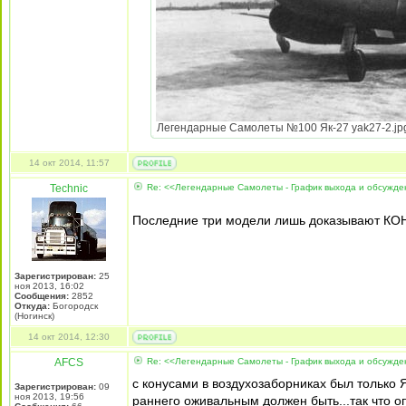
Легендарные Самолеты №100 Як-27 yak27-2.jpg [
14 окт 2014, 11:57
Technic
Re: <<Легендарные Самолеты - График выхода и обсужд
Последние три модели лишь доказывают КОН
Зарегистрирован:
25
ноя 2013, 16:02
Сообщения:
2852
Откуда:
Богородск
(Ногинск)
14 окт 2014, 12:30
AFCS
Re: <<Легендарные Самолеты - График выхода и обсужд
с конусами в воздухозаборниках был только 
Зарегистрирован:
09
ноя 2013, 19:56
раннего оживальным должен быть...так что о