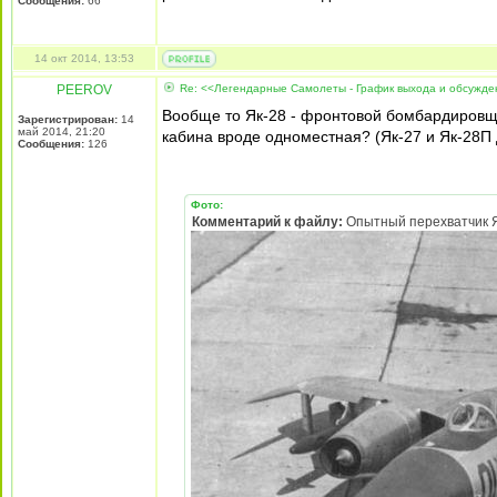
Сообщения:
66
14 окт 2014, 13:53
PEEROV
Re: <<Легендарные Самолеты - График выхода и обсужд
Вообще то Як-28 - фронтовой бомбардировщик
Зарегистрирован:
14
май 2014, 21:20
кабина вроде одноместная? (Як-27 и Як-28П
Сообщения:
126
Фото:
Комментарий к файлу:
Опытный перехватчик Я