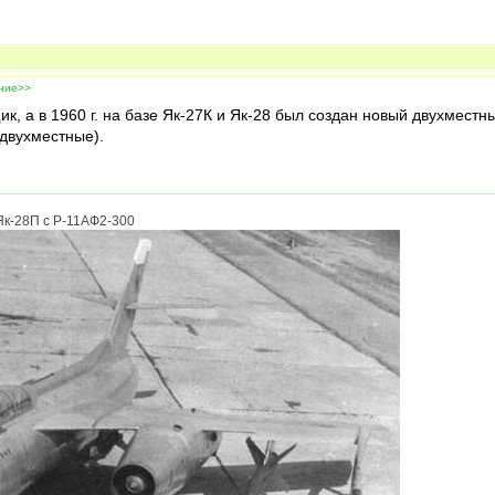
ение>>
, а в 1960 г. на базе Як-27К и Як-28 был создан новый двухместны
 двухместные).
к-28П с Р-11АФ2-300