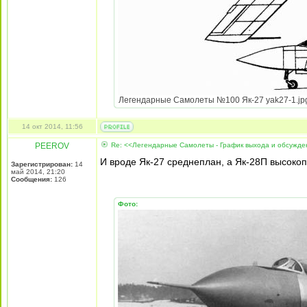
Легендарные Самолеты №100 Як-27 yak27-1.jpg [
14 окт 2014, 11:56
PEEROV
Re: <<Легендарные Самолеты - График выхода и обсужд
И вроде Як-27 среднеплан, а Як-28П высокоп
Зарегистрирован:
14
май 2014, 21:20
Сообщения:
126
Фото: