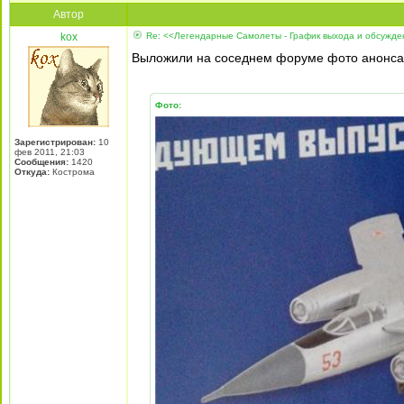
Автор
kox
Re: <<Легендарные Самолеты - График выхода и обсужд
Выложили на соседнем форуме фото анонса 
Фото:
Зарегистрирован:
10
фев 2011, 21:03
Сообщения:
1420
Откуда:
Кострома