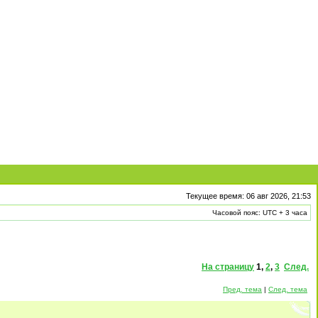
Текущее время: 06 авг 2026, 21:53
Часовой пояс: UTC + 3 часа
На страницу
1
,
2
,
3
След.
Пред. тема
|
След. тема