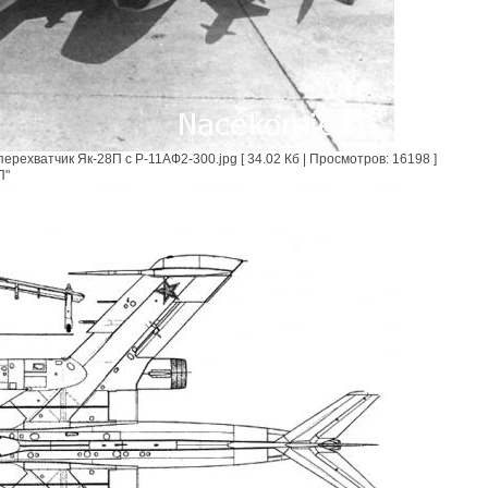
хватчик Як-28П с Р-11АФ2-300.jpg [ 34.02 Кб | Просмотров: 16198 ]
П"