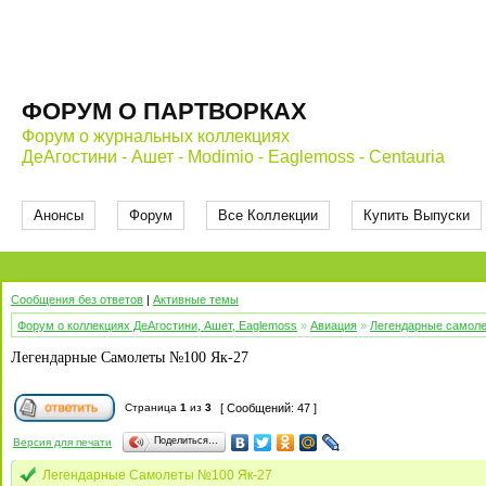
ФОРУМ О ПАРТВОРКАХ
Форум о журнальных коллекциях
ДеАгостини - Ашет - Modimio - Eaglemoss - Centauria
Анонсы
Форум
Все Коллекции
Купить Выпуски
Сообщения без ответов
|
Активные темы
Форум о коллекциях ДеАгостини, Ашет, Eaglemoss
»
Авиация
»
Легендарные самол
Легендарные Самолеты №100 Як-27
Страница
1
из
3
[ Сообщений: 47 ]
Поделиться…
Версия для печати
Легендарные Самолеты №100 Як-27