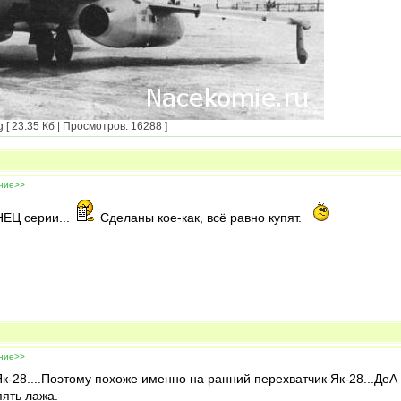
 23.35 Кб | Просмотров: 16288 ]
ение>>
ЕЦ серии...
Сделаны кое-как, всё равно купят.
ение>>
Як-28....Поэтому похоже именно на ранний перехватчик Як-28...ДеА
пять лажа.