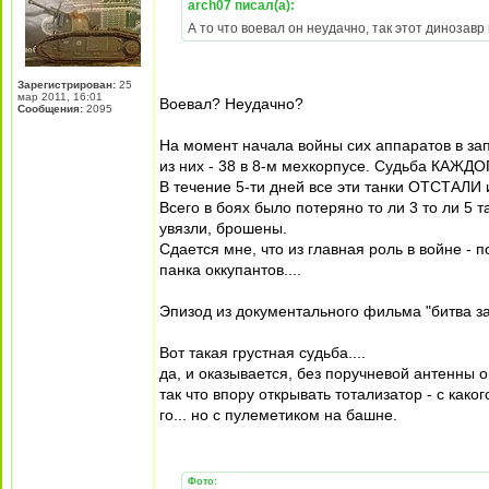
arch07 писал(а):
А то что воевал он неудачно, так этот динозавр
Зарегистрирован:
25
мар 2011, 16:01
Воевал? Неудачно?
Сообщения:
2095
На момент начала войны сих аппаратов в зап
из них - 38 в 8-м мехкорпусе. Судьба КАЖД
В течение 5-ти дней все эти танки ОТСТАЛИ
Всего в боях было потеряно то ли 3 то ли 5 т
увязли, брошены.
Сдается мне, что из главная роль в войне -
панка оккупантов....
Эпизод из документального фильма "битва за
Вот такая грустная судьба....
да, и оказывается, без поручневой антенны о
так что впору открывать тотализатор - с како
го... но с пулеметиком на башне.
Фото: