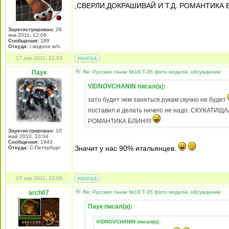
,СВЕРЛИ,ДОКРАШИВАЙ И Т.Д. РОМАНТИКА Б
Зарегистрирован:
26
янв 2011, 12:06
Сообщения:
189
Откуда:
г.видное м/о
17 апр 2011, 21:53
Паук
Re: Русские танки №18 Т-35 фото модели, обсуждение
VIDNOVCHANIN писал(а):
зато будет чем заняться.рукам скучно не будет
поставил и делать ничего не надо. СКУКАТИЩАА
РОМАНТИКА БЛИН!!!!
Зарегистрирован:
10
май 2010, 10:04
Сообщения:
1943
Значит у нас 90% итальянцев.
Откуда:
С-Петербург
17 апр 2011, 22:06
arch07
Re: Русские танки №18 Т-35 фото модели, обсуждение
Паук писал(а):
VIDNOVCHANIN писал(а):