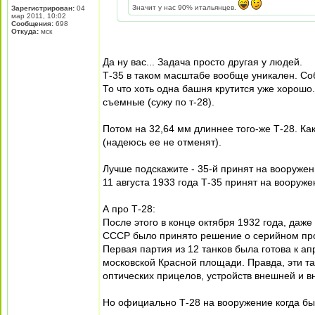
Значит у нас 90% итальянцев.
Зарегистрирован:
04
мар 2011, 10:02
Сообщения:
698
Откуда:
мск
Да ну вас... Задача просто другая у людей.
Т-35 в таком масштабе вообще уникален. Соб
То что хоть одна башня крутится уже хорошо. 
съемные (сужу по т-28).
Потом на 32,64 мм длиннее того-же Т-28. Ка
(надеюсь ее не отменят).
Лучше подскажите - 35-й принят на вооружени
11 августа 1933 года Т-35 принят на вооруже
А про Т-28:
После этого в конце октября 1932 года, даж
СССР было принято решение о серийном про
Первая партия из 12 танков была готова к ап
московской Красной площади. Правда, эти та
оптических прицелов, устройств внешней и вн
Но официально Т-28 на вооружение когда бы