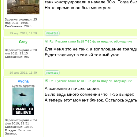
танк конструировали в начале 30-х. Тогда 
На те времена он был монстром....
Зарегистрирован:
25
мар 2011, 16:01
Сообщения:
2095
19 апр 2011, 11:29
Grey
Re: Русские танки №18 Т-35 фото модели, обсуждение
Для меня это не танк, а вопплощение трагед
Зарегистрирован:
20
янв 2011, 23:15
Будет задвинут в самый темный угол.
Сообщения:
987
19 апр 2011, 11:49
Vycha
Re: Русские танки №18 Т-35 фото модели, обсуждение
СуперМодератор
А вспомните начало серии.
Было ведь много сомнений что Т-35 выйдет.
А теперь этот момент близок. Осталось ждать
Зарегистрирован:
24
фев 2010, 13:51
Сообщения:
10830
Откуда:
Саратов-
Энгельс