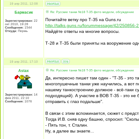
19 апр 2011, 12:08
Бармасик
Re: Русские танки №18 Т-35 фото модели, обсуждение
Почитайте ветку про Т-35 на Guns.ru
Зарегистрирован:
22
окт 2010, 19:28
http://talks.guns.ru/forummessage/42/250856-2
Сообщения:
1544
Найдёте ответы на многие вопросы.
Откуда:
Пермь
Т-28 и Т-35 были приняты на вооружение одн
19 апр 2011, 17:10
Astax
Re: Русские танки №18 Т-35 фото модели, обсуждение
Да, интересно пишет там один - "Т-35 - это 
многопушечные танки уже научились, а вот п
нашему танкостроению должное - всё-таки с
Зарегистрирован:
14
подходящий). А участие в ВОВ Т-35 - это не
фев 2011, 22:10
отправить с глаз подальше".
Сообщения:
1076
В связи с этим вспоминается, сюжет с пред
Тогда И.В. сняв одну башню, спросил: "Сколь
- Пять тон, т. Сталин.
Ну, а далее вы знаете...