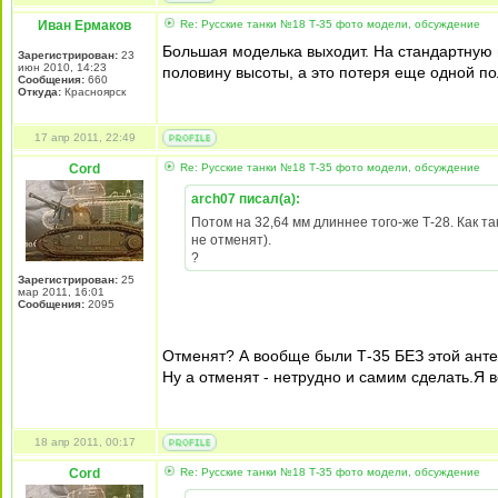
Иван Ермаков
Re: Русские танки №18 Т-35 фото модели, обсуждение
Большая моделька выходит. На стандартную п
Зарегистрирован:
23
июн 2010, 14:23
половину высоты, а это потеря еще одной пол
Сообщения:
660
Откуда:
Красноярск
17 апр 2011, 22:49
Cord
Re: Русские танки №18 Т-35 фото модели, обсуждение
arch07 писал(а):
Потом на 32,64 мм длиннее того-же Т-28. Как 
не отменят).
?
Зарегистрирован:
25
мар 2011, 16:01
Сообщения:
2095
Отменят? А вообще были Т-35 БЕЗ этой ант
Ну а отменят - нетрудно и самим сделать.Я во
18 апр 2011, 00:17
Cord
Re: Русские танки №18 Т-35 фото модели, обсуждение