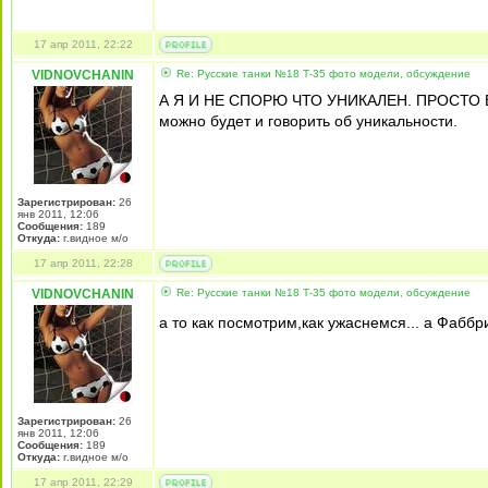
17 апр 2011, 22:22
VIDNOVCHANIN
Re: Русские танки №18 Т-35 фото модели, обсуждение
А Я И НЕ СПОРЮ ЧТО УНИКАЛЕН. ПРОСТО ВО
можно будет и говорить об уникальности.
Зарегистрирован:
26
янв 2011, 12:06
Сообщения:
189
Откуда:
г.видное м/о
17 апр 2011, 22:28
VIDNOVCHANIN
Re: Русские танки №18 Т-35 фото модели, обсуждение
а то как посмотрим,как ужаснемся... а Фабб
Зарегистрирован:
26
янв 2011, 12:06
Сообщения:
189
Откуда:
г.видное м/о
17 апр 2011, 22:29