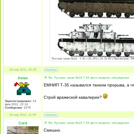
Русские танки №18 - Т-35 т-35.JPG [ 42.32 Кб | Просмотров: 28
18 апр 2011, 00:36
Astax
Re: Русские танки №18 Т-35 фото модели, обсуждение
ЕМНИП Т-35 назывался танком прорыва, а ч
Строй вражеской кавалерии?
Зарегистрирован:
14
фев 2011, 22:10
Сообщения:
1076
19 апр 2011, 11:09
Cord
Re: Русские танки №18 Т-35 фото модели, обсуждение
Смешно.