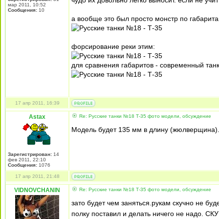
чудо их довольно легко выносит. если не учи
мар 2011, 10:52
Сообщения:
10
а вообще это был просто монстр по габарита
форсирование реки этим:
для сравнения габаритов - современный танк
17 апр 2011, 16:39
Astax
Re: Русские танки №18 Т-35 фото модели, обсуждение
Модель будет 135 мм в длину (жюлверщина).
Зарегистрирован:
14
фев 2011, 22:10
Сообщения:
1076
17 апр 2011, 21:48
VIDNOVCHANIN
Re: Русские танки №18 Т-35 фото модели, обсуждение
зато будет чем заняться.рукам скучно не буд
полку поставил и делать ничего не надо. С