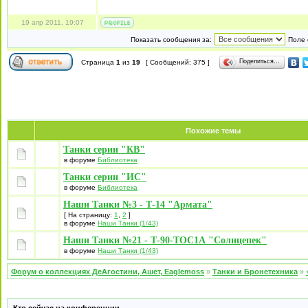
19 апр 2011, 19:07
Показать сообщения за:
Поле 
Поделиться…
Страница
1
из
19
[ Сообщений: 375 ]
Похожие темы
Танки серии "КВ"
в форуме
Библиотека
Танки серии "ИС"
в форуме
Библиотека
Наши Танки №3 - Т-14 "Армата"
[ На страницу:
1
,
2
]
в форуме
Наши Танки (1/43)
Наши Танки №21 - Т-90-ТОС1А "Солнцепек"
в форуме
Наши Танки (1/43)
Форум о коллекциях ДеАгостини, Ашет, Eaglemoss
»
Танки и Бронетехника
»