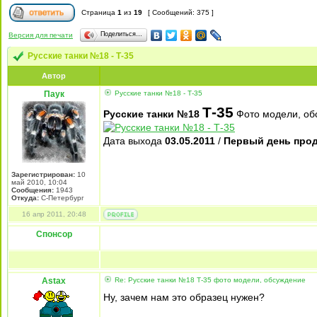
Страница
1
из
19
[ Сообщений: 375 ]
Поделиться…
Версия для печати
Русские танки №18 - Т-35
Автор
Паук
Русские танки №18 - Т-35
Т-35
Русские танки №18
Фото модели, об
Дата выхода
03.05.2011
/
Первый день про
Зарегистрирован:
10
май 2010, 10:04
Сообщения:
1943
Откуда:
С-Петербург
16 апр 2011, 20:48
Спонсор
Astax
Re: Русские танки №18 Т-35 фото модели, обсуждение
Ну, зачем нам это образец нужен?