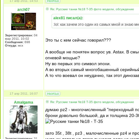
17 апр 2011, 14:53
arch07
Re: Русские танки №18 Т-35 фото модели, обсуждение
alex81 писал(а):
:lol: как зачем это один из самых мной и знаю м
Зарегистрирован:
04
мар 2011, 10:02
Это ты с кем сейчас говорил???
Сообщения:
698
Откуда:
мск
А вообще не понятен вопрос ув. Astax. В с
огневой мощью?
Ну во первых это символ эпохи.
А во вторых самый многобашенный серийный
А то что воевал он неудачно, так этот диноза
17 апр 2011, 16:07
Amalgama
Re: Русские танки №18 Т-35 фото модели, обсуждение
думаю pz2 - многочисленный "переходный пол
брони довольно большой, да и толщина 20-3
зато 35t , 38t , pz3 , малочисленные pz4 и п
Зарегистрирован:
31