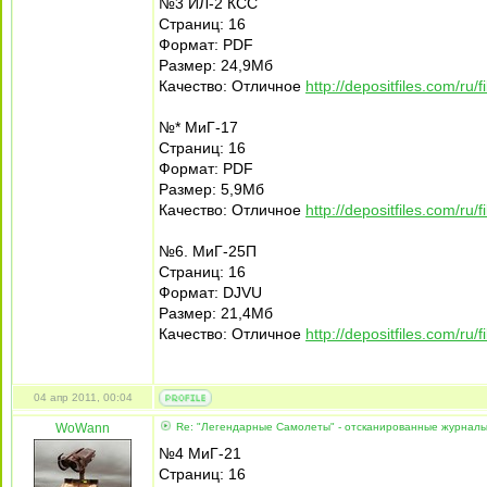
№3 ИЛ-2 КСС
Страниц: 16
Формат: PDF
Размер: 24,9Мб
Качество: Отличное
http://depositfiles.com/ru/
№* МиГ-17
Страниц: 16
Формат: PDF
Размер: 5,9Мб
Качество: Отличное
http://depositfiles.com/ru/f
№6. МиГ-25П
Страниц: 16
Формат: DJVU
Размер: 21,4Мб
Качество: Отличное
http://depositfiles.com/ru/
04 апр 2011, 00:04
WoWann
Re: "Легендарные Самолеты" - отсканированные журнал
№4 МиГ-21
Страниц: 16