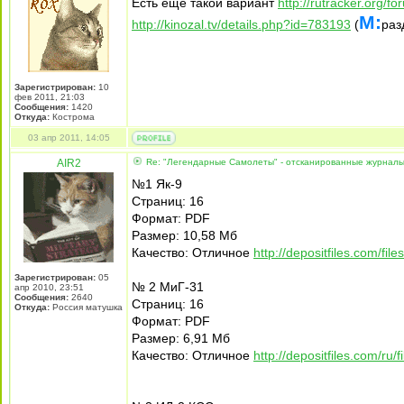
Есть еще такой вариант
http://rutracker.org/
М:
http://kinozal.tv/details.php?id=783193
(
раз
Зарегистрирован:
10
фев 2011, 21:03
Сообщения:
1420
Откуда:
Кострома
03 апр 2011, 14:05
AIR2
Re: "Легендарные Самолеты" - отсканированные журнал
№1 Як-9
Страниц: 16
Формат: PDF
Размер: 10,58 Мб
Качество: Отличное
http://depositfiles.com/fil
Зарегистрирован:
05
№ 2 МиГ-31
апр 2010, 23:51
Сообщения:
2640
Страниц: 16
Откуда:
Россия матушка
Формат: PDF
Размер: 6,91 Мб
Качество: Отличное
http://depositfiles.com/ru/