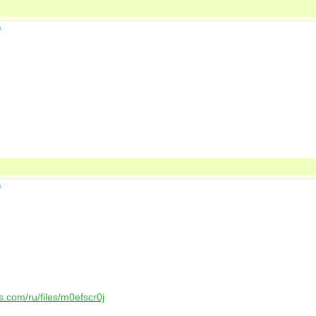
ы
ы
es.com/ru/files/m0efscr0j