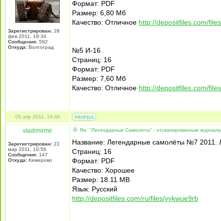
Формат: PDF
Размер: 6,80 Мб
Качество: Отличное
http://depositfiles.com/file
Зарегистрирован:
28
фев 2011, 18:34
Сообщения:
592
Откуда:
Волгоград
№5 И-16
Страниц: 16
Формат: PDF
Размер: 7,60 Мб
Качество: Отличное
http://depositfiles.com/fil
05 апр 2011, 16:46
vladimirmir
Re: "Легендарные Самолеты" - отсканированные журнал
Название: Легендарные самолёты №7 2011. 
Зарегистрирован:
22
мар 2011, 10:56
Страниц: 16
Сообщения:
147
Формат: PDF
Откуда:
Кемерово
Качество: Хорошее
Размер: 18.11 MB
Язык: Русский
http://depositfiles.com/ru/files/yykwue9rb