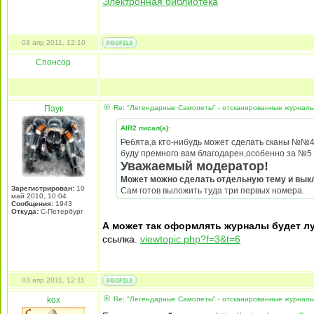
Электронная библиотека
03 апр 2011, 12:10
Спонсор
Паук
Re: "Легендарные Самолеты" - отсканированные журнал
AIR2 писал(а):
Ребята,а кто-нибудь может сделать сканы №№4
буду премного вам благодарен,особенно за №5
Уважаемый модератор!
Может можно сделать отдельную тему и вык
Зарегистрирован:
10
Сам готов выложить туда три первых номера.
май 2010, 10:04
Сообщения:
1943
Откуда:
С-Петербург
А может так оформлять журналы будет л
ссылка.
viewtopic.php?f=3&t=6
03 апр 2011, 12:11
kox
Re: "Легендарные Самолеты" - отсканированные журнал