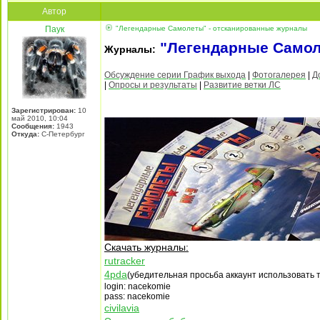
Автор
Паук
"Легендарные Самолеты" - отсканированные журналы
"Легендарные Само
Журналы:
Обсуждение серии График выхода
|
Фотогалерея
|
Д
|
Опросы и результаты
|
Развитие ветки ЛС
Зарегистрирован:
10
май 2010, 10:04
Сообщения:
1943
Откуда:
С-Петербург
Cкачать журналы:
rutracker
4pda
(убедительная просьба аккаунт использовать 
login: nacekomie
pass: nacekomie
civilavia