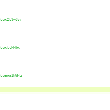
files/c2lc3w3sv
iles/clpcl44bx
files/mer1h5l4a
ы