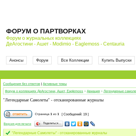
ФОРУМ О ПАРТВОРКАХ
Форум о журнальных коллекциях
ДеАгостини - Ашет - Modimio - Eaglemoss - Centauria
Анонсы
Форум
Все Коллекции
Купить Выпуски
Сообщения без ответов
|
Активные темы
Форум о коллекциях ДеАгостини, Ашет, Eaglemoss
»
Авиация
»
Легендарные самол
"Легендарные Самолеты" - отсканированные журналы
Страница
1
из
1
[ Сообщений: 19 ]
Поделиться…
Версия для печати
"Легендарные Самолеты" - отсканированные журналы