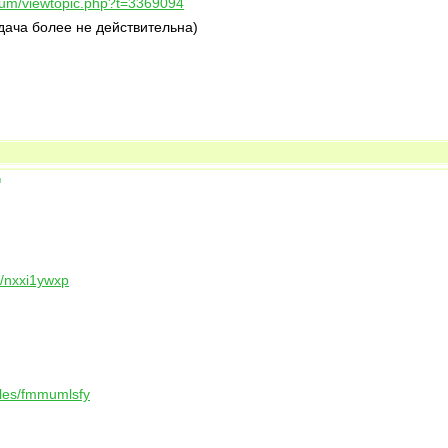
forum/viewtopic.php?t=3369094
дача более не действительна)
ы
es/nxxi1ywxp
files/fmmumlsfy