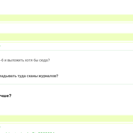
ы
-6 и выложить хотя бы сюда?
ладывать туда сканы журналов?
учше?
ы