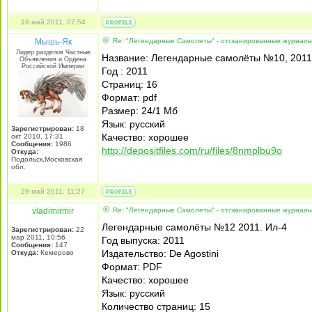
16 май 2011, 07:54
Мышь-Як
Re: "Легендарные Самолеты" - отсканированные журнал
Лидер разделов Частные
Название: Легендарные самолёты №10, 2011
Объявления и Ордена
Российской Империи
Год : 2011
Страниц: 16
Формат: pdf
Размер: 24/1 Мб
Язык: русский
Зарегистрирован:
18
Качество: хорошее
окт 2010, 17:31
Сообщения:
1986
http://depositfiles.com/ru/files/8nmplbu9o
Откуда:
Подольск,Московская
обл.
29 май 2011, 11:27
vladimirmir
Re: "Легендарные Самолеты" - отсканированные журнал
Легендарные самолёты №12 2011. Ил-4
Зарегистрирован:
22
мар 2011, 10:56
Год выпуска: 2011
Сообщения:
147
Издательство: De Agostini
Откуда:
Кемерово
Формат: PDF
Качество: хорошее
Язык: русский
Количество страниц: 15