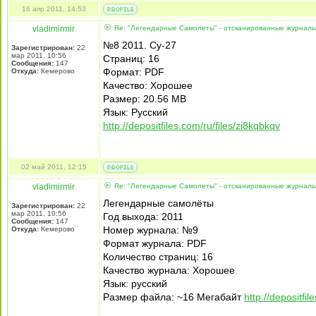
16 апр 2011, 14:53
vladimirmir
Re: "Легендарные Самолеты" - отсканированные журнал
№8 2011. Су-27
Зарегистрирован:
22
мар 2011, 10:56
Страниц: 16
Сообщения:
147
Формат: PDF
Откуда:
Кемерово
Качество: Хорошее
Размер: 20.56 MB
Язык: Русский
http://depositfiles.com/ru/files/zi8kqbkqv
02 май 2011, 12:15
vladimirmir
Re: "Легендарные Самолеты" - отсканированные журнал
Легендарные самолёты
Зарегистрирован:
22
мар 2011, 10:56
Год выхода: 2011
Сообщения:
147
Номер журнала: №9
Откуда:
Кемерово
Формат журнала: PDF
Количество страниц: 16
Качество журнала: Хорошее
Язык: русский
Размер файла: ~16 Мегабайт
http://depositfil