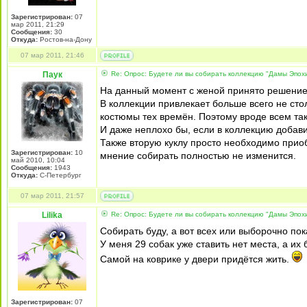
Зарегистрирован:
07
мар 2011, 21:29
Сообщения:
30
Откуда:
Ростов-на-Дону
07 мар 2011, 21:46
Паук
Re: Опрос: Будете ли вы собирать коллекцию "Дамы Эпох
На данный момент с женой принято решение 
В коллекции привлекает больше всего не сто
костюмы тех времён. Поэтому вроде всем та
И даже неплохо бы, если в коллекцию добави
Также вторую куклу просто необходимо приоб
Зарегистрирован:
10
мнение собирать полностью не изменится.
май 2010, 10:04
Сообщения:
1943
Откуда:
С-Петербург
07 мар 2011, 21:57
Lilika
Re: Опрос: Будете ли вы собирать коллекцию "Дамы Эпох
Собирать буду, а вот всех или выборочно по
У меня 29 собак уже ставить нет места, а их 
Самой на коврике у двери придётся жить.
Зарегистрирован:
07