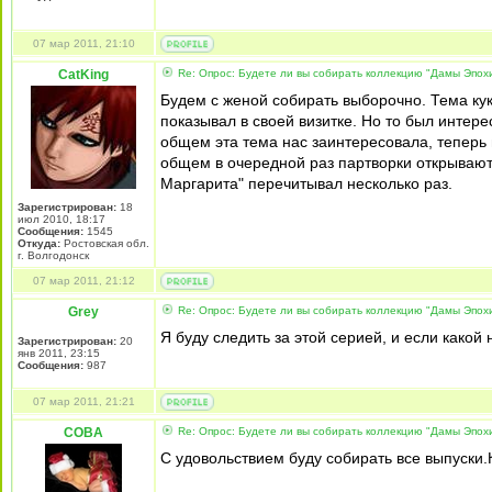
07 мар 2011, 21:10
CatKing
Re: Опрос: Будете ли вы собирать коллекцию "Дамы Эпох
Будем с женой собирать выборочно. Тема кук
показывал в своей визитке. Но то был интер
общем эта тема нас заинтересовала, теперь 
общем в очередной раз партворки открывают
Маргарита" перечитывал несколько раз.
Зарегистрирован:
18
июл 2010, 18:17
Сообщения:
1545
Откуда:
Ростовская обл.
г. Волгодонск
07 мар 2011, 21:12
Grey
Re: Опрос: Будете ли вы собирать коллекцию "Дамы Эпох
Я буду следить за этой серией, и если какой
Зарегистрирован:
20
янв 2011, 23:15
Сообщения:
987
07 мар 2011, 21:21
COBA
Re: Опрос: Будете ли вы собирать коллекцию "Дамы Эпох
С удовольствием буду собирать все выпуски.