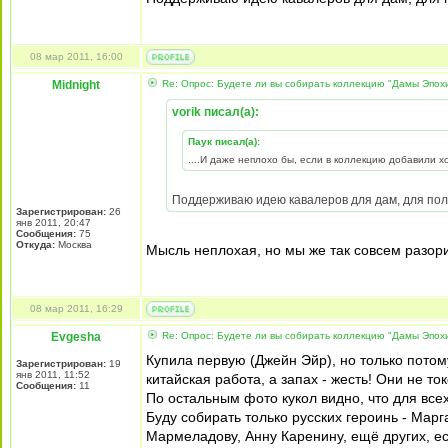
08 мар 2011, 16:00
Midnight
Re: Опрос: Будете ли вы собирать коллекцию "Дамы Эпох
vorik писал(а):
Паук писал(а):
....И даже неплохо бы, если в коллекцию добавили хо
Поддерживаю идею кавалеров для дам, для пол
Зарегистрирован:
26
янв 2011, 20:47
Сообщения:
75
Откуда:
Москва
Мысль неплохая, но мы же так совсем разори
08 мар 2011, 16:29
Evgesha
Re: Опрос: Будете ли вы собирать коллекцию "Дамы Эпох
Купила первую (Джейн Эйр), но только потом
Зарегистрирован:
19
янв 2011, 11:52
китайская работа, а запах - жесть! Они не т
Сообщения:
11
По остальным фото кукол видно, что для всех
Буду собирать только русских героинь - Марг
Мармеладову, Анну Каренину, ещё других, есл