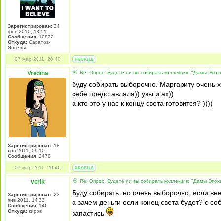
Зарегистрирован:
24
фев 2010, 13:51
Сообщения:
10832
Откуда:
Саратов-
Энгельс
07 мар 2011, 20:40
Vredina
Re: Опрос: Будете ли вы собирать коллекцию "Дамы Эпох
буду собирать выборочно. Маргариту очень х
себе представляла)) увы и ах))
а кто это у нас к концу света готовится? ))))
Зарегистрирован:
18
янв 2011, 09:10
Сообщения:
2470
07 мар 2011, 20:46
vorik
Re: Опрос: Будете ли вы собирать коллекцию "Дамы Эпох
Буду собирать, но очень выборочно, если вн
Зарегистрирован:
23
янв 2011, 14:33
а зачем деньги если конец света будет? с соб
Сообщения:
146
Откуда:
киров
запастись