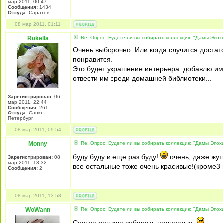
мар 2011, 00:47
Сообщения:
1434
Откуда:
Саратов
08 мар 2011, 01:11
Rukella
Re: Опрос: Будете ли вы собирать коллекцию "Дамы Эпох
Очень выборочно. Или когда случится доста
понравится.
Это будет украшение интерьера: добавлю им 
отвести им среди домашней библиотеки...
Зарегистрирован:
06
мар 2011, 22:44
Сообщения:
261
Откуда:
Санкт-
Петербург
08 мар 2011, 09:54
Monny
Re: Опрос: Будете ли вы собирать коллекцию "Дамы Эпох
буду буду и еще раз буду!
очень, даже жут
Зарегистрирован:
08
мар 2011, 13:32
все остальные тоже очень красивые!(кроме3 
Сообщения:
2
08 мар 2011, 13:58
WoWann
Re: Опрос: Будете ли вы собирать коллекцию "Дамы Эпох
Сестра решила собирать полностью.