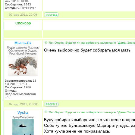
май 2010, 10:04
Сообщения:
1943
Откуда:
С-Петербург
07 мар 2011, 20:06
Спонсор
Мышь-Як
Re: Опрос: Будете ли вы собирать коллекцию "Дамы Эпох
Лидер разделов Частные
Очень выборочно будет собирать моя мать
Объявления и Ордена
Российской Империи
Зарегистрирован:
18
окт 2010, 17:31
Сообщения:
1986
Откуда:
Подольск,Московская
обл.
07 мар 2011, 20:08
Vycha
Re: Опрос: Будете ли вы собирать коллекцию "Дамы Эпох
СуперМодератор
Буду собирать выборочно, то что жене понра
Себе куплю Булгаковскую Маргариту, одна из
Хотя кукла жене не понравилась.