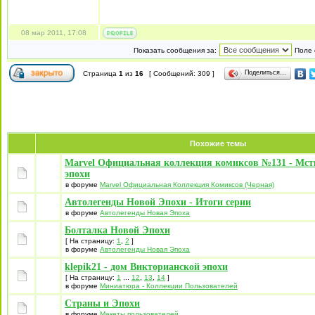
08 мар 2011, 17:08
Показать сообщения за:
Поле 
Поделиться…
Страница
1
из
16
[ Сообщений: 309 ]
Похожие темы
Marvel Официальная коллекция комиксов №131 - Мст
эпохи
в форуме
Marvel Официальная Коллекция Комиксов (Черная)
Автолегенды Новой Эпохи - Итоги серии
в форуме
Автолегенды Новая Эпоха
Болталка Новой Эпохи
[ На страницу:
1
,
2
]
в форуме
Автолегенды Новая Эпоха
klepik21 - дом Викторианской эпохи
[ На страницу:
1
...
12
,
13
,
14
]
в форуме
Миниатюра - Коллекции Пользователей
Страны и Эпохи
в форуме
Макеты пользователей