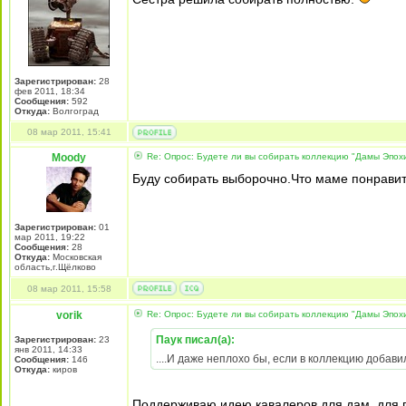
Зарегистрирован:
28
фев 2011, 18:34
Сообщения:
592
Откуда:
Волгоград
08 мар 2011, 15:41
Moody
Re: Опрос: Будете ли вы собирать коллекцию "Дамы Эпох
Буду собирать выборочно.Что маме понравить
Зарегистрирован:
01
мар 2011, 19:22
Сообщения:
28
Откуда:
Московская
область,г.Щёлково
08 мар 2011, 15:58
vorik
Re: Опрос: Будете ли вы собирать коллекцию "Дамы Эпох
Паук писал(а):
Зарегистрирован:
23
янв 2011, 14:33
....И даже неплохо бы, если в коллекцию добави
Сообщения:
146
Откуда:
киров
Поддерживаю идею кавалеров для дам, для 