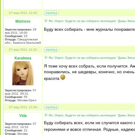
07 мар 2011, 21:00
Mistress
Re: Опрос: Будете ли вы собирать коллекцию "Дамы Эпох
Буду всех собирать - мне журналы понравил
Зарегистрирован:
28
янв 2011, 16:00
Сообщения:
23
Откуда:
Свердловская
обл., Каменск-Уральский
07 мар 2011, 21:02
Karaboxa
Re: Опрос: Будете ли вы собирать коллекцию "Дамы Эпох
Я тоже хочу всех собрать, если получится. 
понравились, не шедевры, конечно, но очень
красота
Зарегистрирован:
07
мар 2011, 09:31
Сообщения:
55
Откуда:
Москва-Орел
07 мар 2011, 21:06
Vida
Re: Опрос: Будете ли вы собирать коллекцию "Дамы Эпох
Буду собирать всех, если не случится како
Зарегистрирован:
07
мар 2011, 14:53
героинями и вовсе отличная. Родные, надею
Сообщения:
21
Откуда:
Москва