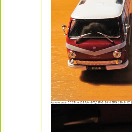
Автолегенды СССР №132 РАФ-977Д IMG_1944.JPG [ 36.24 Кб | 