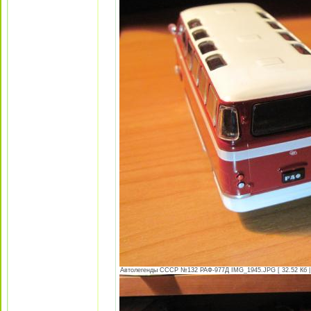
Автолегенды СССР №132 РАФ-977Д IMG_1945.JPG [ 32.52 Кб | 