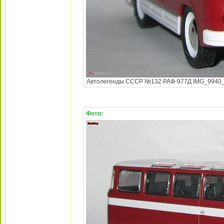
Автолегенды СССР №132 РАФ-977Д IMG_9940_Blac
Фото: