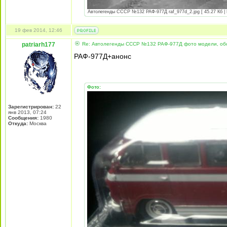
Автолегенды СССР №132 РАФ-977Д raf_977d_2.jpg [ 45.27 Кб | 
19 фев 2014, 12:46
patriarh177
Re: Автолегенды СССР №132 РАФ-977Д фото модели, об
РАФ-977Д+анонс
Фото:
Зарегистрирован:
22
янв 2013, 07:24
Сообщения:
1980
Откуда:
Москва