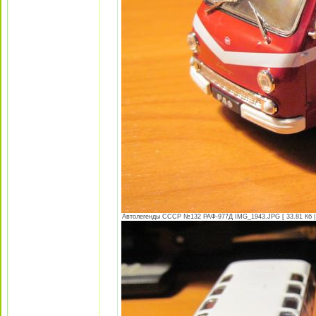
Автолегенды СССР №132 РАФ-977Д IMG_1943.JPG [ 33.81 Кб | 