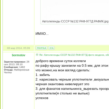
Автолегенды СССР №132 РАФ-977Д РАФИК.jpg [ 2
ИМХО...
08 мар 2014, 05:09
bormotov
Re: Автолегенды СССР №132 РАФ-977Д фото модели, об
доброго времени суток коллеги
Зарегистрирован:
26
сен 2013, 08:10
по рафу-крышу занизили на 0.5 мм, для это
Сообщения:
1482
что можно,на мои взгляд сделать:
Откуда:
Набережные
Челны
1. забить
2. нарисовать черным уплотнители ,визуально
черная окантовка нивелирует это
3. для фанатов напильнинга_вырезать прозр
уплотнители(я столько не выпью)
успехов