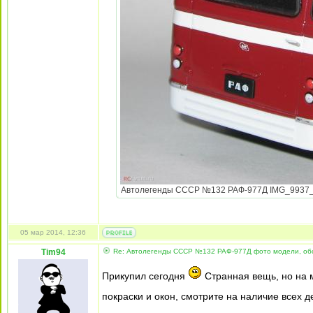
Автолегенды СССР №132 РАФ-977Д IMG_9937_Blac
05 мар 2014, 12:36
Tim94
Re: Автолегенды СССР №132 РАФ-977Д фото модели, об
Прикупил сегодня
Странная вещь, но на 
покраски и окон, смотрите на наличие всех 