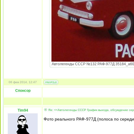
Автолегенды СССР №132 РАФ-977Д 35184_a60bcb
06 фев 2014, 12:47
Спонсор
Tim94
Re: <<Автолегенды СССР График выхода, обсуждение се
Фото реального РАФ-977Д (полоса по середи