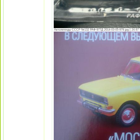
Автолегенды СССР №132 РАФ-977Д 2014-03-05-979.jpg [ 24.67 К