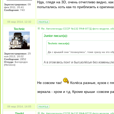
Нда, глядя на 3D, очень отчетливо видно, ка
Зарегистрирован:
09
попытались хоть как-то приблизить к оригина
фев 2011, 20:41
Сообщения:
743
06 мар 2014, 12:32
Technic
Re: Автолегенды СССР №132 РАФ-977Д фото модели, об
Junior писал(а):
Technic писал(а):
Да с крышей они "лоханулись", тоже сразу на это о
Зарегистрирован:
25
ноя 2013, 16:02
Сообщения:
2852
Откуда:
Богородск
А в этом весь понт и был,колёсья без измены,пе
(Ногинск)
Не совсем так!
Колёса разные, кузов с п
зеркала - хром и т.д. Кроме крыши -совсем р
06 мар 2014, 14:05
Tim94
Re: Автолегенды СССР №132 РАФ-977Д фото модели, об