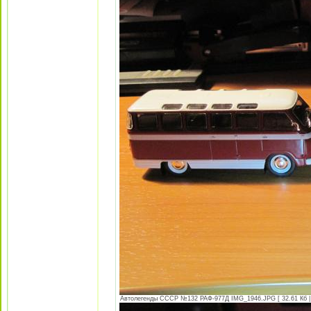
Автолегенды СССР №132 РАФ-977Д IMG_1946.JPG [ 32.61 Кб | 