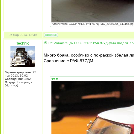
Автолегенды СССР №132 РАФ-977Д IMG_20140305_143458.jpg [ 
05 мар 2014, 13:39
Technic
Re: Автолегенды СССР №132 РАФ-977Д фото модели, об
Много брака, особливо с покраской (белая 
Сравнение с РАФ-977ДМ.
Зарегистрирован:
25
ноя 2013, 16:02
Сообщения:
2852
Фото:
Откуда:
Богородск
(Ногинск)