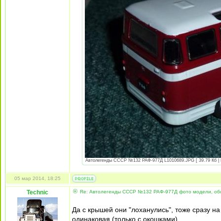
Автолегенды СССР №132 РАФ-977Д L1010689.JPG [ 39.79 Кб | 
05 мар 2014, 18:25
Technic
Re: Автолегенды СССР №132 РАФ-977Д фото модели, об
Да с крышей они "лоханулись", тоже сразу н
одинаковая (только с окошками).