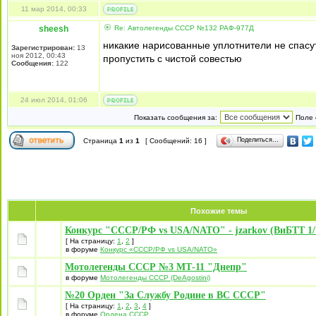
11 мар 2014, 00:33
sheesh
Re: Автолегенды СССР №132 РАФ-977Д
никакие нарисованные уплотнители не спасут
Зарегистрирован:
13
ноя 2012, 00:43
пропустить с чистой совестью
Сообщения:
122
24 июл 2014, 01:06
Показать сообщения за:
Поле 
Поделиться…
Страница
1
из
1
[ Сообщений: 16 ]
Похожие темы
Конкурс "СССР/РФ vs USA/NATO" - jzarkov (ВиБТТ 1/7
[ На страницу:
1
,
2
]
в форуме
Конкурс «СССР/РФ vs USA/NATO»
Мотолегенды СССР №3 МТ-11 "Днепр"
в форуме
Мотолегенды СССР (DeAgostini)
№20 Орден "За Службу Родине в ВС СССР"
[ На страницу:
1
,
2
,
3
,
4
]
в форуме
Ордена СССР