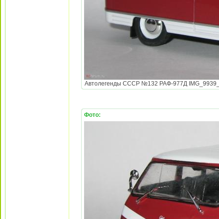
Автолегенды СССР №132 РАФ-977Д IMG_9939_Blac
Фото: