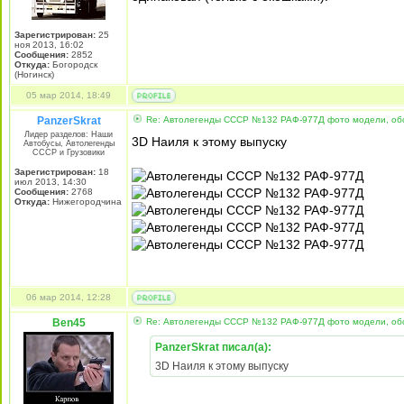
Зарегистрирован:
25
ноя 2013, 16:02
Сообщения:
2852
Откуда:
Богородск
(Ногинск)
05 мар 2014, 18:49
PanzerSkrat
Re: Автолегенды СССР №132 РАФ-977Д фото модели, об
Лидер разделов: Наши
3D Наиля к этому выпуску
Автобусы, Автолегенды
СССР и Грузовики
Зарегистрирован:
18
июл 2013, 14:30
Сообщения:
2768
Откуда:
Нижегородчина
06 мар 2014, 12:28
Ben45
Re: Автолегенды СССР №132 РАФ-977Д фото модели, об
PanzerSkrat писал(а):
3D Наиля к этому выпуску