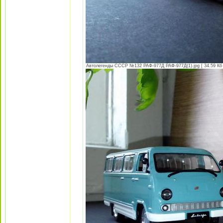
Автолегенды СССР №132 РАФ-977Д РАФ-977Д(1).jpg [ 34.59 Кб 