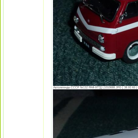
Автолегенды СССР №132 РАФ-977Д L1010688.JPG [ 38.93 Кб | 