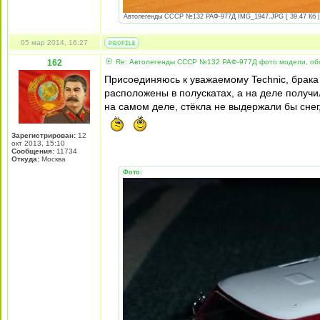
Автолегенды СССР №132 РАФ-977Д IMG_1947.JPG [ 39.47 Кб | 
05 мар 2014, 16:27
162
Re: Автолегенды СССР №132 РАФ-977Д фото модели, об
Присоединяюсь к уважаемому Technic, брака
расположены в полускатах, а на деле получ
на самом деле, стёкла не выдержали бы снег
Зарегистрирован:
12
окт 2013, 15:10
Сообщения:
11734
Откуда:
Москва
Фото: