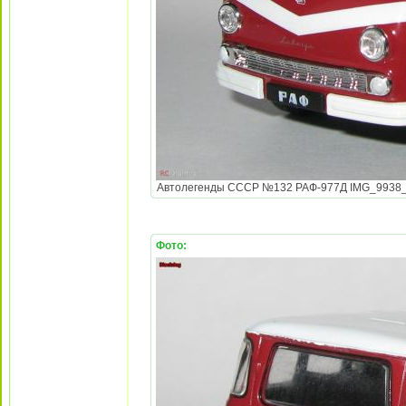
Автолегенды СССР №132 РАФ-977Д IMG_9938_Blac
Фото: