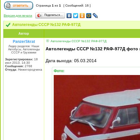
Страница
1
из
1
[ Сообщений: 16 ]
Поделиться…
Версия для печати
Автолегенды СССР №132 РАФ-977Д
Автор
PanzerSkrat
Автолегенды СССР №132 РАФ-977Д
Лидер разделов: Наши
Автолегенды СССР №132 РАФ-977Д фото 
Автобусы, Автолегенды
СССР и Грузовики
Зарегистрирован:
18
Дата выхода: 05.03.2014
июл 2013, 14:30
Сообщения:
2768
Откуда:
Нижегородчина
Фото: