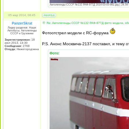
Автолегенды СССР №132 РАФ-977Д 2014-03-05-982.jpg [ 24.59 К
05 мар 2014, 08:45
PanzerSkrat
Re: Автолегенды СССР №132 РАФ-977Д фото модели, об
Лидер разделов: Наши
Автобусы, Автолегенды
Фотоотстрел модели с RC-форума
СССР и Грузовики
Зарегистрирован:
18
июл 2013, 14:30
P.S. Анонс Москвича-2137 поставил, и тему о
Сообщения:
2768
Откуда:
Нижегородчина
Фото: