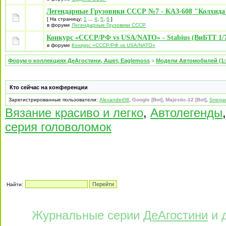
Легендарные Грузовики СССР №7 - КАЗ-608 "Колхида
[ На страницу:
1
...
4
,
5
,
6
]
в форуме
Легендарные Грузовики СССР
Конкурс «СССР/РФ vs USA/NATO» - Stabius (ВиБТТ 1/7
в форуме
Конкурс «СССР/РФ vs USA/NATO»
Форум о коллекциях ДеАгостини, Ашет, Eaglemoss
»
Модели Автомобилей (1:
Кто сейчас на конференции
Зарегистрированные пользователи:
Alexander08
,
Google [Bot]
,
Majestic-12 [Bot]
,
Snega
Вязание красиво и легко
,
Автолегенды
серия головоломок
Найти:
Журнальные серии
ДеАгостини
и 