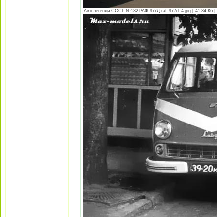
Автолегенды СССР №132 РАФ-977Д raf_977d_4.jpg [ 41.34 Кб | 