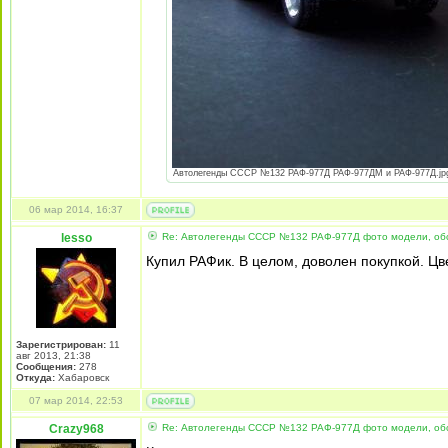
Автолегенды СССР №132 РАФ-977Д РАФ-977ДМ и РАФ-977Д.jpg [
06 мар 2014, 16:37
lesso
Re: Автолегенды СССР №132 РАФ-977Д фото модели, об
Купил РАФик. В целом, доволен покупкой. Цв
Зарегистрирован:
11
авг 2013, 21:38
Сообщения:
278
Откуда:
Хабаровск
07 мар 2014, 22:53
Crazy968
Re: Автолегенды СССР №132 РАФ-977Д фото модели, об