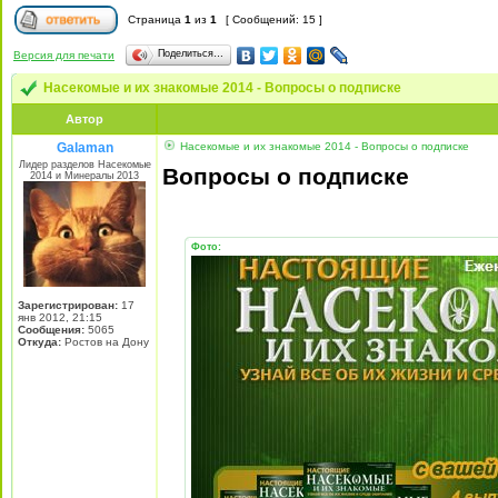
Страница
1
из
1
[ Сообщений: 15 ]
Поделиться…
Версия для печати
Насекомые и их знакомые 2014 - Вопросы о подписке
Автор
Galaman
Насекомые и их знакомые 2014 - Вопросы о подписке
Лидер разделов Насекомые
Вопросы о подписке
2014 и Минералы 2013
Фото:
Зарегистрирован:
17
янв 2012, 21:15
Сообщения:
5065
Откуда:
Ростов на Дону