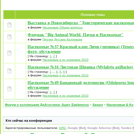
Похожие темы
Выставка в Новосибирске "Доисторические насекомые
в форуме
Насекомые Общие вопросы
Флоупак "Big Animal World. Пауки и Насекомые"
в форуме
Прочие Детские Коллекции
Насекомые №37 Красный клоп Личи (личинка) (Tessera
фото, обсуждение
[ На страницу:
1
,
2
]
в форуме
Насекомые и их знакомые 2010
Насекомые №16 Листовая Шпанка (Mylabris axillaries)
[ На страницу:
1
...
4
,
5
,
6
]
в форуме
Насекомые и их знакомые 2010
Насекомые №49 Банановый долгоносик (Odoiporus longic
обсуждение
[ На страницу:
1
,
2
]
в форуме
Насекомые и их знакомые 2010
Форум о коллекциях ДеАгостини, Ашет, Eaglemoss
»
Акрил
»
Насекомые & Ко
Кто сейчас на конференции
Зарегистрированные пользователи:
AIR2
,
Google [Bot]
,
Google Adsense [Bot]
,
Yandex [