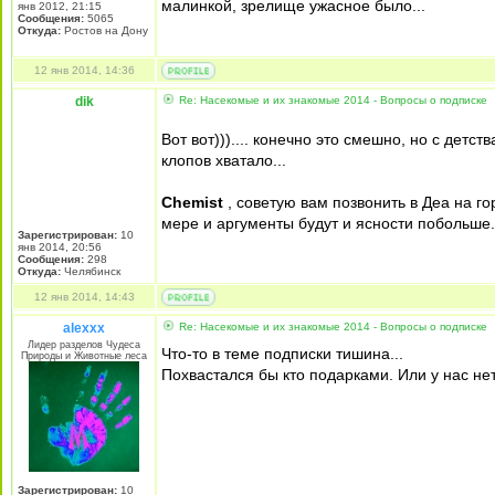
малинкой, зрелище ужасное было...
янв 2012, 21:15
Сообщения:
5065
Откуда:
Ростов на Дону
12 янв 2014, 14:36
dik
Re: Насекомые и их знакомые 2014 - Вопросы о подписке
Вот вот))).... конечно это смешно, но с детс
клопов хватало...
Chemist
, советую вам позвонить в Деа на г
мере и аргументы будут и ясности побольше.
Зарегистрирован:
10
янв 2014, 20:56
Сообщения:
298
Откуда:
Челябинск
12 янв 2014, 14:43
alexxx
Re: Насекомые и их знакомые 2014 - Вопросы о подписке
Лидер разделов Чудеса
Что-то в теме подписки тишина...
Природы и Животные леса
Похвастался бы кто подарками. Или у нас не
Зарегистрирован:
10