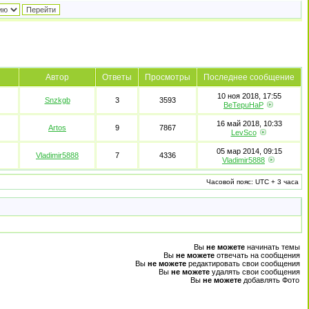
Автор
Ответы
Просмотры
Последнее сообщение
10 ноя 2018, 17:55
Snzkgb
3
3593
BeTepuHaP
16 май 2018, 10:33
Artos
9
7867
LevSco
05 мар 2014, 09:15
Vladimir5888
7
4336
Vladimir5888
Часовой пояс: UTC + 3 часа
Вы
не можете
начинать темы
Вы
не можете
отвечать на сообщения
Вы
не можете
редактировать свои сообщения
Вы
не можете
удалять свои сообщения
Вы
не можете
добавлять Фото