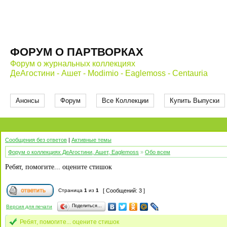
ФОРУМ О ПАРТВОРКАХ
Форум о журнальных коллекциях
ДеАгостини - Ашет - Modimio - Eaglemoss - Centauria
Анонсы
Форум
Все Коллекции
Купить Выпуски
Сообщения без ответов
|
Активные темы
Форум о коллекциях ДеАгостини, Ашет, Eaglemoss
»
Обо всем
Ребят, помогите... оцените стишок
Страница
1
из
1
[ Сообщений: 3 ]
Поделиться…
Версия для печати
Ребят, помогите... оцените стишок