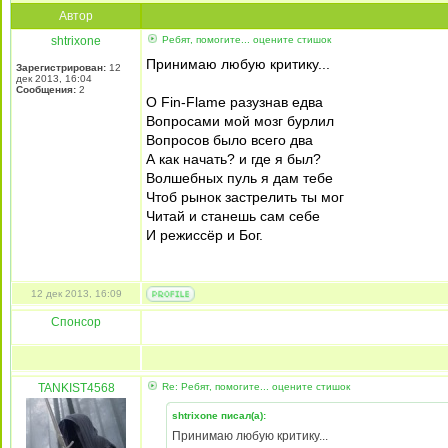
Автор
shtrixone
Ребят, помогите... оцените стишок
Принимаю любую критику...
Зарегистрирован:
12
дек 2013, 16:04
Сообщения:
2
О Fin-Flame разузнав едва
Вопросами мой мозг бурлил
Вопросов было всего два
А как начать? и где я был?
Волшебных пуль я дам тебе
Чтоб рынок застрелить ты мог
Читай и станешь сам себе
И режиссёр и Бог.
12 дек 2013, 16:09
Спонсор
TANKIST4568
Re: Ребят, помогите... оцените стишок
shtrixone писал(а):
Принимаю любую критику...