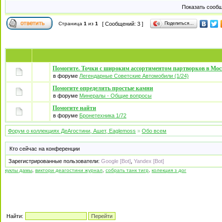
Показать сообщ
Поделиться…
Страница
1
из
1
[ Сообщений: 3 ]
Помогите. Точки с широким ассортиментом партворков в Мос
в форуме
Легендарные Советские Автомобили (1/24)
Помогите определить простые камни
в форуме
Минералы - Общие вопросы
Помогите найти
в форуме
Бронетехника 1/72
Форум о коллекциях ДеАгостини, Ашет, Eaglemoss
»
Обо всем
Кто сейчас на конференции
Зарегистрированные пользователи:
Google [Bot]
,
Yandex [Bot]
куклы дамы
,
виктори деагостини журнал
,
собрать танк тигр
,
колекция з дог
Найти: