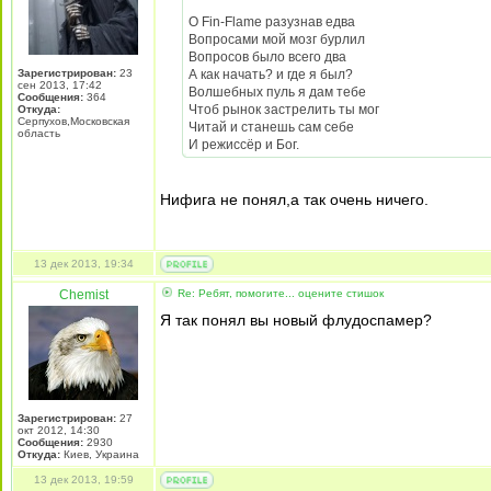
О Fin-Flame разузнав едва
Вопросами мой мозг бурлил
Вопросов было всего два
Зарегистрирован:
23
А как начать? и где я был?
сен 2013, 17:42
Волшебных пуль я дам тебе
Сообщения:
364
Чтоб рынок застрелить ты мог
Откуда:
Серпухов,Московская
Читай и станешь сам себе
область
И режиссёр и Бог.
Нифига не понял,а так очень ничего.
13 дек 2013, 19:34
Chemist
Re: Ребят, помогите... оцените стишок
Я так понял вы новый флудоспамер?
Зарегистрирован:
27
окт 2012, 14:30
Сообщения:
2930
Откуда:
Киев, Украина
13 дек 2013, 19:59