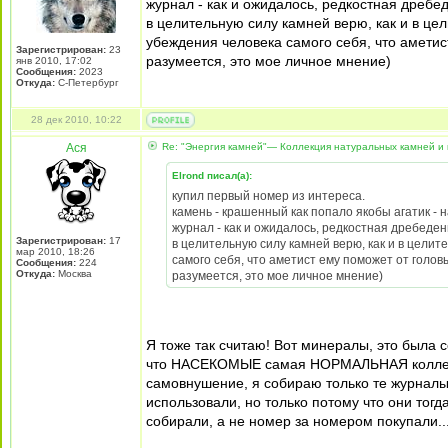
журнал - как и ожидалось, редкостная дребе
в целительную силу камней верю, как и в цел
убеждения человека самого себя, что аметис
Зарегистрирован:
23
разумеется, это мое личное мнение)
янв 2010, 17:02
Сообщения:
2023
Откуда:
С-Петербург
28 дек 2010, 10:22
Ася
Re: "Энергия камней"— Коллекция натуральных камней и 
Elrond писал(а):
купил первый номер из интереса.
камень - крашенный как попало якобы агатик - 
журнал - как и ожидалось, редкостная дребеден
Зарегистрирован:
17
в целительную силу камней верю, как и в целите
мар 2010, 18:26
самого себя, что аметист ему поможет от головы
Сообщения:
224
Откуда:
Москва
разумеется, это мое личное мнение)
Я тоже так считаю! Вот минералы, это была с
что НАСЕКОМЫЕ самая НОРМАЛЬНАЯ коллекция,
самовнушение, я собираю только те журналы 
использовали, но только потому что они тог
собирали, а не номер за номером покупали..