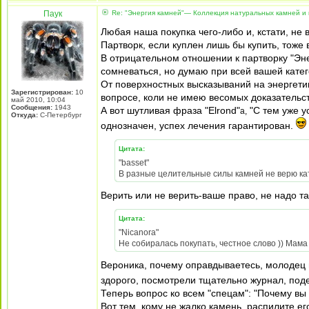
Паук
Re: "Энергия камней"— Коллекция натуральных камней и 
Любая наша покупка чего-либо и, кстати, не
Партворк, если куплен лишь бы купить, тоже
В отрицательном отношении к партворку "Эн
сомневаться, но думаю при всей вашей катег
От поверхностных высказываний на энергетик
Зарегистрирован:
10
вопросе, коли не имею весомых доказательст
май 2010, 10:04
Сообщения:
1943
А вот шутливая фраза "Elrond"
"С тем уже у
а,
Откуда:
С-Петербург
однозначен, успех лечения гарантирован.
Цитата:
"basset"
В разные целительные силы камней не верю кате
Верить или не верить-ваше право, не надо та
Цитата:
"Nicanora"
Не собиралась покупать, честное слово )) Мам
Вероника, почему оправдываетесь, молодец 
здорого, посмотрели тщательно журнал, под
Теперь вопрос ко всем "спецам": "Почему вы
Вот тем, кому не жалко камень, распилите его