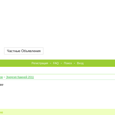
Частные Объявления
Регистрация
•
FAQ
•
Поиск
•
Вход
ов
»
Энергия Камней 2011
ие
ние