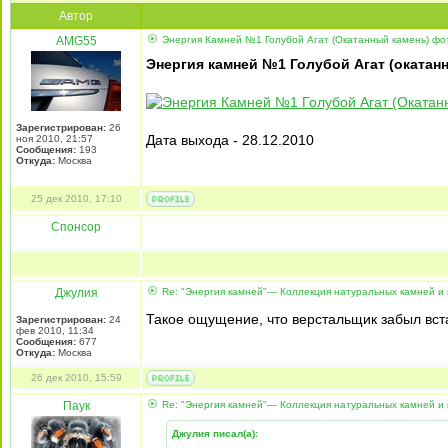
Автор
AMG55
Энергия Камней №1 Голубой Агат (Окатанный камень) фо
Энергия камней №1 Голубой Агат (окатан
Зарегистрирован:
26
Дата выхода - 28.12.2010
ноя 2010, 21:57
Сообщения:
193
Откуда:
Москва
25 дек 2010, 17:10
Спонсор
Джулия
Re: "Энергия камней"— Коллекция натуральных камней и 
Такое ощущение, что верстальщик забыл вст
Зарегистрирован:
24
фев 2010, 11:34
Сообщения:
677
Откуда:
Москва
26 дек 2010, 15:59
Паук
Re: "Энергия камней"— Коллекция натуральных камней и 
Джулия писал(а):