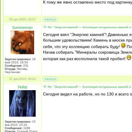
К тому же явно оставлено место под картинку
26 дек 2010, 22:57
Summerman
Re: "Энергия камней"— Коллекция натуральных камней и 
Сегодня взял "Энергию камней"! Давненько я
большим удовольствием! Камень в киоске при
себя, что эту коллекцию собирать буду!
По
Начав собирать "Минералы сокровища Земли" 
которая как раз восполнила такой пробел!
Зарегистрирован:
19
май 2010, 16:54
Сообщения:
231
Откуда:
Москва,
Чертаново
27 дек 2010, 00:21
Рейф
Re: "Энергия камней"— Коллекция натуральных камней и 
Сегодня видел на работе, но по 130 и всего о
Зарегистрирован:
15
янв 2010, 23:10
Сообщения:
1188
Откуда:
Старый Оскол