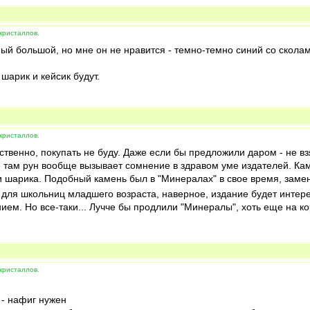
кристаллов.
ый большой, но мне он не нравится - темно-темно синий со сколам
шарик и кейсик будут.
кристаллов.
ственно, покупать не буду. Даже если бы предложили даром - не 
ие там рун вообще вызывает сомнение в здравом уме издателей. Кам
и шарика. Подобный камень был в "Минералах" в свое время, замен
 для школьниц младшего возраста, наверное, издание будет интер
ем. Но все-таки... Лучче бы продлили "Минералы", хоть еще на кор
кристаллов.
 - нафиг нужен