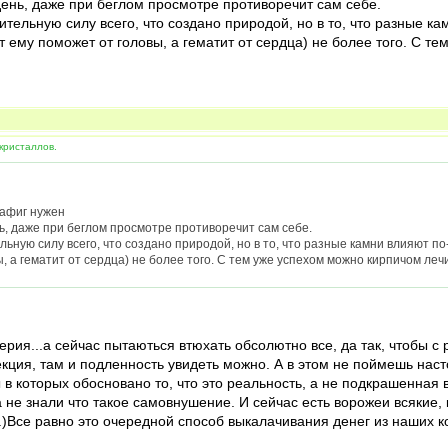
день, даже при беглом просмотре противоречит сам себе.
ительную силу всего, что создано природой, но в то, что разные кам
т ему поможет от головы, а гематит от сердца) не более того. С т
кристаллов.
нафиг нужен
ь, даже при беглом просмотре противоречит сам себе.
льную силу всего, что создано природой, но в то, что разные камни влияют по
, а гематит от сердца) не более того. С тем уже успехом можно кирпичом леч
ерия...а сейчас пытаються втюхать обсолютно все, да так, чтобы с 
 там и подленность увидеть можно. А в этом не поймешь настоя
в которых обосновано то, что это реальность, а не подкрашенная
да не знали что такое самовнушение. И сейчас есть ворожеи всякие
.)Все равно это очередной способ выкалачивания денег из наших к