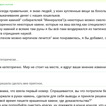
кристаллов.
 всегда правильная, я знаю людей, у коих купленные вещи за боо
 выкачивание денег с наших кошельков.
ергия камней" собирателей "Минералов"(а некоторых можно смело
оричности некоторые камни, которые на ваш взгляд как специалист
у камней и всякие там руны я бы всё-таки воздержался из тактично
в отрицания наукой.
спехом можно кирпичом лечится" мне понравилась, я бы добавил, о
горически....
к категорично. Мир не стоит на месте, и вдруг ваше мнение измени
а решила сделать мне приятное,
мама, что взяла первый номер. Спрашивается, вы что потратили б
ержали в руках камень, сделали для себя выводы и приняли решен
 всё время пишете крашенные камни, где доказательства?"
 или попробуйте очистить краску, ну докажите в конце концов, что н