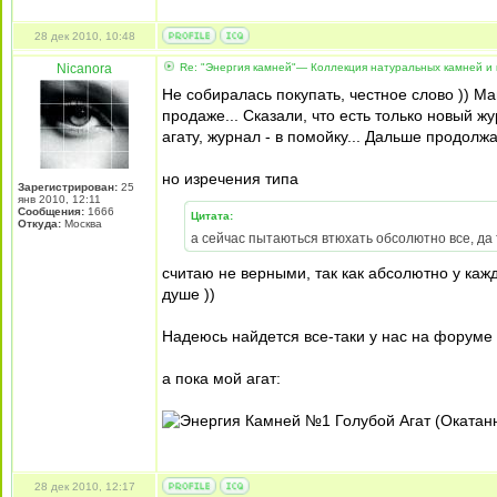
28 дек 2010, 10:48
Nicanora
Re: "Энергия камней"— Коллекция натуральных камней и 
Не собиралась покупать, честное слово )) М
продаже... Сказали, что есть только новый ж
агату, журнал - в помойку... Дальше продол
но изречения типа
Зарегистрирован:
25
янв 2010, 12:11
Сообщения:
1666
Цитата:
Откуда:
Москва
а сейчас пытаються втюхать обсолютно все, да т
считаю не верными, так как абсолютно у кажд
душе ))
Надеюсь найдется все-таки у нас на форуме 
а пока мой агат:
28 дек 2010, 12:17