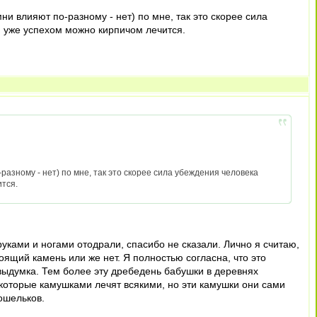
ни влияют по-разному - нет) по мне, так это скорее сила
ем уже успехом можно кирпичом лечится.
-разному - нет) по мне, так это скорее сила убеждения человека
ится.
руками и ногами отодрали, спасибо не сказали. Лично я считаю,
щий камень или же нет. Я полностью согласна, что это
 выдумка. Тем более эту дребедень бабушки в деревнях
, которые камушками лечят всякими, но эти камушки они сами
ошельков.