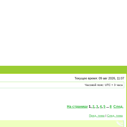
Текущее время: 09 авг 2026, 11:07
Часовой пояс: UTC + 3 часа
На страницу
1
,
2
,
3
,
4
,
5
...
8
След.
Пред. тема
|
След. тема