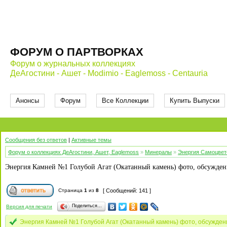
ФОРУМ О ПАРТВОРКАХ
Форум о журнальных коллекциях
ДеАгостини - Ашет - Modimio - Eaglemoss - Centauria
Анонсы
Форум
Все Коллекции
Купить Выпуски
Сообщения без ответов
|
Активные темы
Форум о коллекциях ДеАгостини, Ашет, Eaglemoss
»
Минералы
»
Энергия Самоцвет
Энергия Камней №1 Голубой Агат (Окатанный камень) фото, обсужден
Страница
1
из
8
[ Сообщений: 141 ]
Поделиться…
Версия для печати
Энергия Камней №1 Голубой Агат (Окатанный камень) фото, обсужде