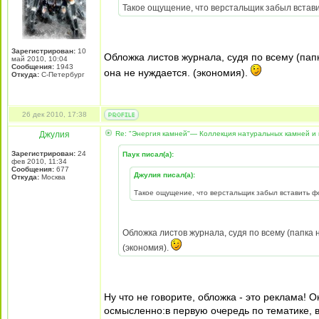
Такое ощущение, что верстальщик забыл встав
Зарегистрирован:
10
Обложка листов журнала, судя по всему (пап
май 2010, 10:04
Сообщения:
1943
она не нуждается. (экономия).
Откуда:
С-Петербург
26 дек 2010, 17:38
Джулия
Re: "Энергия камней"— Коллекция натуральных камней и 
Зарегистрирован:
24
Паук писал(а):
фев 2010, 11:34
Сообщения:
677
Джулия писал(а):
Откуда:
Москва
Такое ощущение, что верстальщик забыл вставить ф
Обложка листов журнала, судя по всему (папка 
(экономия).
Ну что не говорите, обложка - это реклама!
осмысленно:в первую очередь по тематике, в