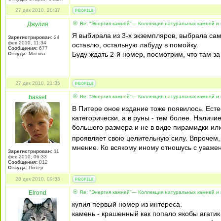
27 дек 2010, 20:37
Джулия
Re: "Энергия камней"— Коллекция натуральных камней и 
Я выбирала из 3-х экземпляров, выбрала сам
Зарегистрирован:
24
фев 2010, 11:34
оставлю, остальную лабуду в помойку.
Сообщения:
677
Буду ждать 2-й номер, посмотрим, что там за 
Откуда:
Москва
27 дек 2010, 21:35
basset
Re: "Энергия камней"— Коллекция натуральных камней и 
В Питере оное издание тоже появилось. Есте
категорически, а в руны - тем более. Налич
большого размера и не в виде пирамидки ил
проявляет свою целительную силу. Впрочем,
мнение. Ко всякому иному отношусь с уважени
Зарегистрирован:
11
фев 2010, 06:33
Сообщения:
812
Откуда:
Питер
28 дек 2010, 09:33
Elrond
Re: "Энергия камней"— Коллекция натуральных камней и 
купил первый номер из интереса.
камень - крашенный как попало якобы агатик