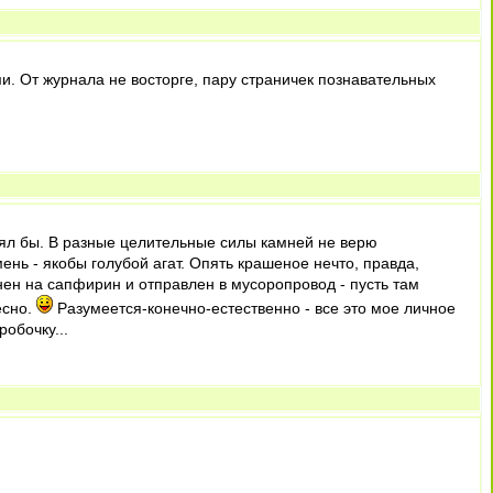
и. От журнала не восторге, пару страничек познавательных
взял бы. В разные целительные силы камней не верю
ень - якобы голубой агат. Опять крашеное нечто, правда,
ен на сапфирин и отправлен в мусоропровод - пусть там
есно.
Разумеется-конечно-естественно - все это мое личное
обочку...