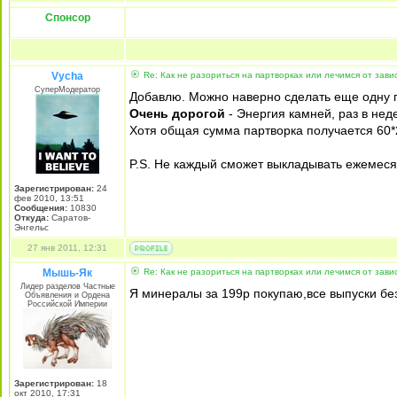
Спонсор
Vycha
Re: Как не разориться на партворках или лечимся от зави
СуперМодератор
Добавлю. Можно наверно сделать еще одну 
Очень дорогой
- Энергия камней, раз в нед
Хотя общая сумма партворка получается 60*
P.S. Не каждый сможет выкладывать ежемеся
Зарегистрирован:
24
фев 2010, 13:51
Сообщения:
10830
Откуда:
Саратов-
Энгельс
27 янв 2011, 12:31
Мышь-Як
Re: Как не разориться на партворках или лечимся от зави
Лидер разделов Частные
Я минералы за 199р покупаю,все выпуски бе
Объявления и Ордена
Российской Империи
Зарегистрирован:
18
окт 2010, 17:31