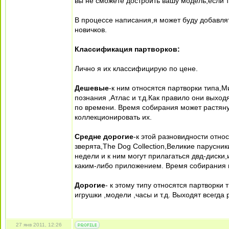
вы не сможете достроить вашу модель,если 
В процессе написания,я может буду добавл
новичков.
Классификация партворков:
Лично я их классифицирую по цене.
Дешевые
-к ним относятся партворки типа,
познания ,Атлас и т.д.Как правило они выхо
по времени. Время собирания может растяну
коллекционировать их.
Средне дорогие
-к этой разновидности отн
зверята,The Dog Collection,Великие парусник
недели и к ним могут прилагаться двд-диски
каким-либо приложением. Время собирания н
Дорогие
- к этому типу относятся партворки 
игрушки ,модели ,часы и т.д. Выходят всегда
27 янв 2011, 12:26