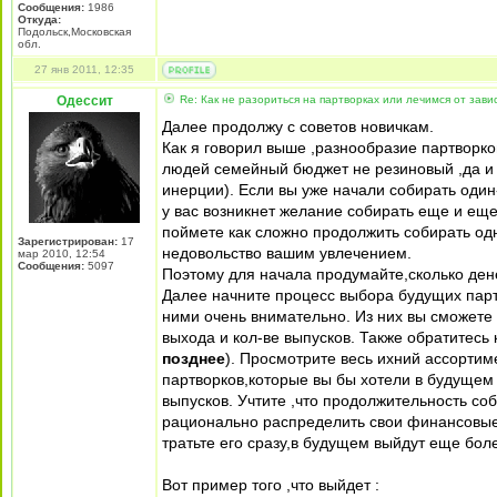
Сообщения:
1986
Откуда:
Подольск,Московская
обл.
27 янв 2011, 12:35
Одессит
Re: Как не разориться на партворках или лечимся от зави
Далее продолжу с советов новичкам.
Как я говорил выше ,разнообразие партворко
людей семейный бюджет не резиновый ,да и ч
инерции). Если вы уже начали собирать один
у вас возникнет желание собирать еще и еще
поймете как сложно продолжить собирать одн
Зарегистрирован:
17
недовольство вашим увлечением.
мар 2010, 12:54
Сообщения:
5097
Поэтому для начала продумайте,сколько ден
Далее начните процесс выбора будущих партво
ними очень внимательно. Из них вы сможете 
выхода и кол-ве выпусков. Также обратитесь
позднее
). Просмотрите весь ихний ассортиме
партворков,которые вы бы хотели в будуще
выпусков. Учтите ,что продолжительность со
рационально распределить свои финансовые 
тратьте его сразу,в будущем выйдут еще бол
Вот пример того ,что выйдет :