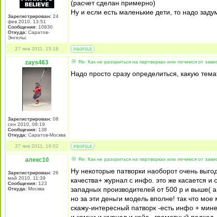
(расчет сделан примерно)
Ну и если есть маленькие дети, то надо задум
Зарегистрирован:
24
фев 2010, 13:51
Сообщения:
10830
Откуда:
Саратов-
Энгельс
27 янв 2011, 15:18
zays463
Re: Как не разориться на партворках или лечимся от зави
Надо просто сразу определиться, какую тема
Зарегистрирован:
08
сен 2010, 08:19
Сообщения:
138
Откуда:
Саратов-Москва
27 янв 2011, 16:02
алекс10
Re: Как не разориться на партворках или лечимся от зави
Ну некоторые патворки наоборот очень выго
Зарегистрирован:
26
май 2010, 11:39
качества+ журнал с инфо. это же касается и
Сообщения:
123
западных производителей от 500 р и выше( а
Откуда:
Москва
но за эти деньги модель вполне! так что мо
скажу-интересный патворк -есть инфо + минер