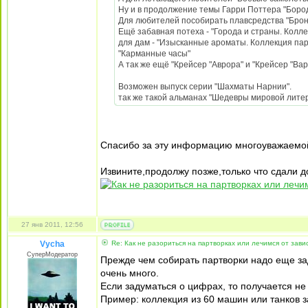
Ну и в продолжение темы Гарри Поттера "Боро
Для любителей пособирать плавсредства "Брон
Ещё забавная потеха - "Города и страны. Колле
для дам - "Изысканные ароматы. Коллекция п
"Карманные часы"
А так же ещё "Крейсер "Аврора" и "Крейсер "Ва
Возможен выпуск серии "Шахматы Нарнии".
так же такой альманах "Шедевры мировой лите
Спасибо за эту информацию многоуважаемо
Извините,продолжу позже,только что сдали доч
27 янв 2011, 12:56
Vycha
Re: Как не разориться на партворках или лечимся от зави
СуперМодератор
Прежде чем собирать партворки надо еще зад
очень много.
Если задуматься о цифрах, то получается не 
Пример: коллекция из 60 машин или танков за