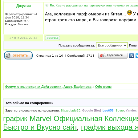
Джулия
Re: Как не разориться на партворках или лечимся от зави
Ага, коллекция парфюмерии из Китая...
У 
Зарегистрирован:
24
фев 2010, 11:34
стран третьего мира, а Вы говорите парфюм 
Сообщения:
677
Откуда:
Москва
27 янв 2011, 22:42
Показать сообщения за:
Поле 
Поделиться…
Страница
1
из
14
[ Сообщений: 271 ]
Форум о коллекциях ДеАгостини, Ашет, Eaglemoss
»
Обо всем
Кто сейчас на конференции
Зарегистрированные пользователи:
Blazeblade25
,
Google [Bot]
,
Leo653
,
Spyro
,
Yandex 
график Marvel Официальная Коллекци
Быстро и Вкусно сайт
,
график выхода 