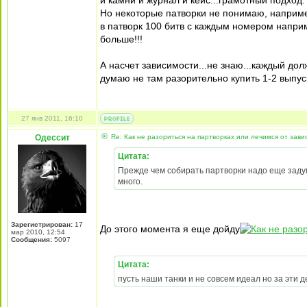
и камни и журнал и кейс...грамотный подход.
Но некоторые патворки не понимаю, наприме
в патворк 100 битв с каждым номером наприм
больше!!!
А насчет зависимости...не знаю...каждый дол
думаю не там разорительно купить 1-2 выпуск
27 янв 2011, 16:10
Одессит
Re: Как не разориться на партворках или лечимся от зави
Цитата:
Прежде чем собирать партворки надо еще задума
много.
Зарегистрирован:
17
До этого момента я еще дойду
мар 2010, 12:54
Сообщения:
5097
Цитата:
пусть наши танки и не совсем идеал но за эти д