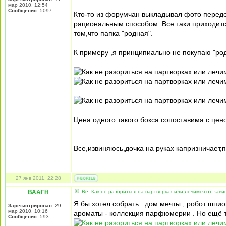
мар 2010, 12:54
Сообщения:
5097
Кто-то из форумчан выкладывал фото переде
рациональным способом. Все таки приходитс
том,что папка "родная".
К примеру ,я принципиально не покупаю "ро
Цена одного такого бокса сопоставима с цено
Все,извиняюсь,дочка на руках капризничает,п
27 янв 2011, 22:28
ВААГН
Re: Как не разориться на партворках или лечимся от зави
Я бы хотел собрать : дом мечты , робот шпи
Зарегистрирован:
29
мар 2010, 10:16
ароматы - коллекция парфюмерии . Но ещё 
Сообщения:
593