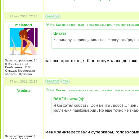
27 янв 2011, 22:28
melamori
Re: Как не разориться на партворках или лечимся от зави
Цитата:
К примеру ,я принципиально не покупаю "родны
как все просто-то, я б не додумалась до тако
Зарегистрирован:
14
янв 2011, 18:23
Сообщения:
1106
Откуда:
Московская
область, Фрязино
27 янв 2011, 22:32
Vredina
Re: Как не разориться на партворках или лечимся от зави
ВААГН писал(а):
Я бы хотел собрать : дом мечты , робот шпион 
коллекция парфюмерии . Но ещё точно не зна
меня заинтересовали суперкары, головоломки
Зарегистрирован:
18