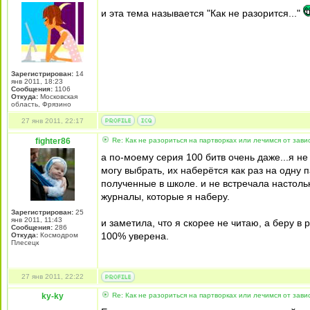
и эта тема называется "Как не разорится..."
Зарегистрирован:
14
янв 2011, 18:23
Сообщения:
1106
Откуда:
Московская
область, Фрязино
27 янв 2011, 22:17
fighter86
Re: Как не разориться на партворках или лечимся от зави
а по-моему серия 100 битв очень даже...я не
могу выбрать, их наберётся как раз на одну п
полученные в школе. и не встречала настольк
журналы, которые я наберу.
Зарегистрирован:
25
янв 2011, 11:43
и заметила, что я скорее не читаю, а беру в р
Сообщения:
286
100% уверена.
Откуда:
Космодром
Плесецк
27 янв 2011, 22:22
ky-ky
Re: Как не разориться на партворках или лечимся от зави