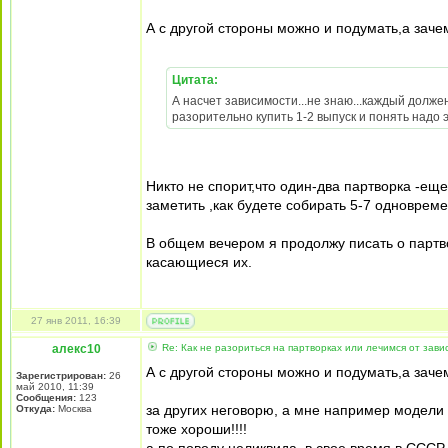
А с другой стороны можно и подумать,а зач
Цитата:
А насчет зависимости...не знаю...каждый долже
разорительно купить 1-2 выпуск и понять надо эт
Никто не спорит,что один-два партворка -ещ
заметить ,как будете собирать 5-7 одновреме
В общем вечером я продолжу писать о партв
касающиеся их.
27 янв 2011, 16:39
алекс10
Re: Как не разориться на партворках или лечимся от зави
А с другой стороны можно и подумать,а зач
Зарегистрирован:
26
май 2010, 11:39
Сообщения:
123
за других неговорю, а мне например модели 
Откуда:
Москва
тоже хороши!!!!