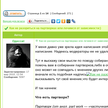
Страница
1
из
14
[ Сообщений: 271 ]
Поделиться…
Версия для печати
Как не разориться на партворках или лечимся от зависимости:)
Автор
Одессит
Как не разориться на партворках или лечимся от зависимо
У меня давно уже зрела идея написания этой
написание. Надеюсь модераторы ее не удаля
Тут я выскажу свои мысли по поводу собира
помочь вам в собирании партворков,либо в 
оно может не совпадать с мнением других ли
Зарегистрирован:
17
вначале есть подобная надпись
мар 2010, 12:54
Сообщения:
5097
высказывать тут своё мнение,что будет интер
И так начнем:
Что есть партворк?
Партворк (от англ. part work — «частична