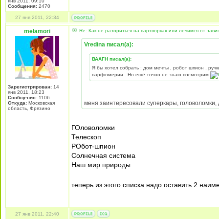
янв 2011, 09:10
Сообщения:
2470
27 янв 2011, 22:34
melamori
Re: Как не разориться на партворках или лечимся от зави
Vredina писал(а):
ВААГН писал(а):
Я бы хотел собрать : дом мечты , робот шпион , руч
парфюмерии . Но ещё точно не знаю посмотрим
Зарегистрирован:
14
янв 2011, 18:23
Сообщения:
1106
меня заинтересовали суперкары, головоломки, д
Откуда:
Московская
область, Фрязино
ГОловоломки
Телескоп
РОбот-шпион
Солнечная система
Наш мир природы
теперь из этого списка надо оставить 2 наи
27 янв 2011, 22:40