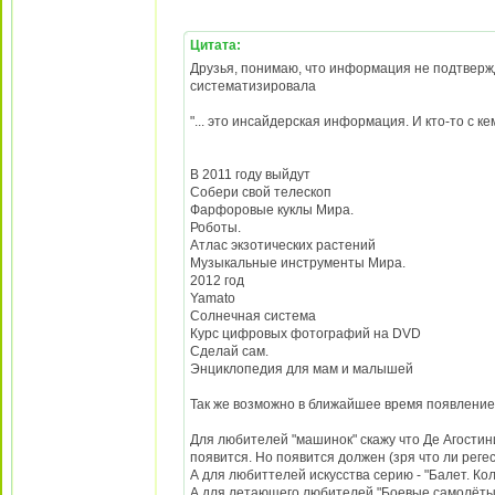
Цитата:
Друзья, понимаю, что информация не подтвержде
систематизировала
"... это инсайдерская информация. И кто-то с ке
В 2011 году выйдут
Собери свой телескоп
Фарфоровые куклы Мира.
Роботы.
Атлас экзотических растений
Музыкальные инструменты Мира.
2012 год
Yamato
Солнечная система
Курс цифровых фотографий на DVD
Сделай сам.
Энциклопедия для мам и малышей
Так же возможно в ближайшее время появление 
Для любителей "машинок" скажу что Де Агостини
появится. Но появится должен (зря что ли реге
А для любиттелей искусства серию - "Балет. К
А для летающего любителей "Боевые самолёты 