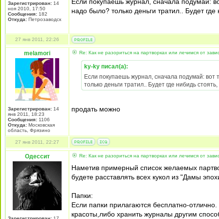
Если покупаешь журнал, сначала подумай: во
Зарегистрирован:
14
ноя 2010, 17:50
надо было? только деньги тратил.. Будет где 
Сообщения:
182
Откуда:
Петрозаводск
27 янв 2011, 22:26
melamori
Re: Как не разориться на партворках или лечимся от зави
ky-ky писал(а):
Если покупаешь журнал, сначала подумай: вот 
только деньги тратил.. Будет где нибидь стоять,
продать можно
Зарегистрирован:
14
янв 2011, 18:23
Сообщения:
1106
Откуда:
Московская
область, Фрязино
27 янв 2011, 22:27
Одессит
Re: Как не разориться на партворках или лечимся от зави
Наметив примерный список желаемых партво
будете расставлять всех кукол из "Дамы эпох
Папки:
Если папки прилагаются бесплатно-отлично. Е
красоты,либо хранить журналы другим спосо
Зарегистрирован:
17