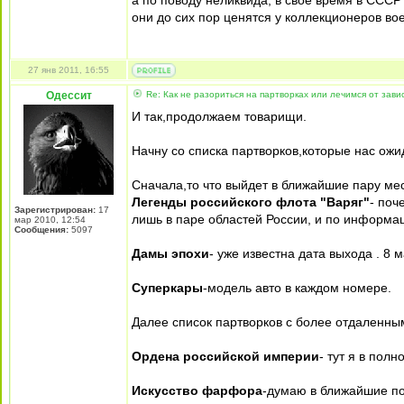
а по поводу неликвида, в свое время в СССР
они до сих пор ценятся у коллекционеров воен
27 янв 2011, 16:55
Одессит
Re: Как не разориться на партворках или лечимся от зави
И так,продолжаем товарищи.
Начну со списка партворков,которые нас ожи
Сначала,то что выйдет в ближайшие пару ме
Легенды российского флота "Варяг"
- поч
Зарегистрирован:
17
лишь в паре областей России, и по информац
мар 2010, 12:54
Сообщения:
5097
Дамы эпохи
- уже известна дата выхода . 8 м
Суперкары
-модель авто в каждом номере.
Далее список партворков с более отдаленны
Ордена российской империи
- тут я в пол
Искусство фарфора
-думаю в ближайшие по