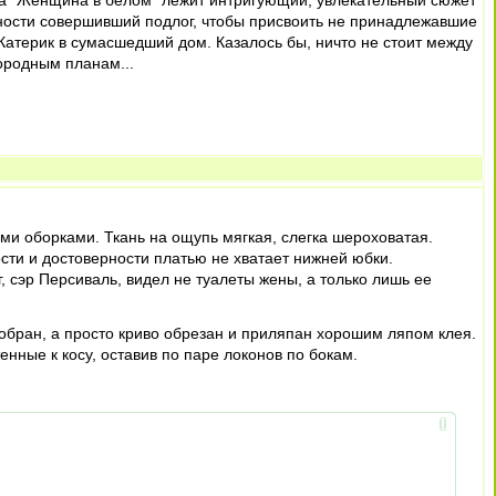
ана "Женщина в белом" лежит интригующий, увлекательный сюжет
 юности совершивший подлог, чтобы присвоить не принадлежавшие
Катерик в сумасшедший дом. Казалось бы, ничто не стоит между
ородным планам...
ыми оборками. Ткань на ощупь мягкая, слегка шероховатая.
сти и достоверности платью не хватает нижней юбки.
 сэр Персиваль, видел не туалеты жены, а только лишь ее
добран, а просто криво обрезан и приляпан хорошим ляпом клея.
нные к косу, оставив по паре локонов по бокам.