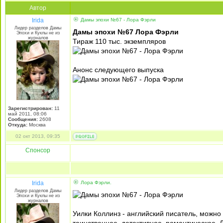
Автор
Irida
Дамы эпохи №67 - Лора Фэрли
Лидер разделов Дамы
Дамы эпохи №67 Лора Фэрли
Эпохи и Куклы не из
журналов
Тираж 110 тыс. экземпляров
Анонс следующего выпуска
Зарегистрирован:
11
май 2011, 08:06
Сообщения:
2608
Откуда:
Москва
02 окт 2013, 09:35
Спонсор
Irida
Лора Фэрли.
Лидер разделов Дамы
Эпохи и Куклы не из
журналов
Уилки Коллинз - английский писатель, можно