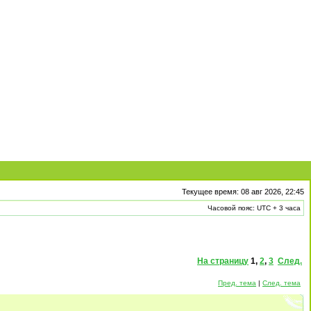
Текущее время: 08 авг 2026, 22:45
Часовой пояс: UTC + 3 часа
На страницу
1
,
2
,
3
След.
Пред. тема
|
След. тема