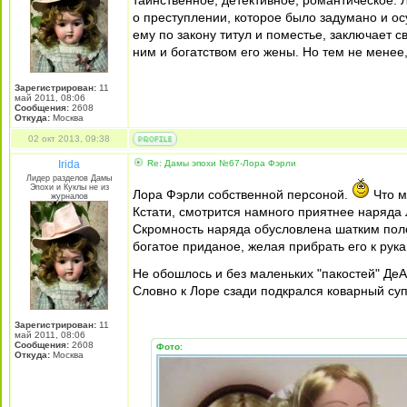
таинственное, детективное, романтическое.
о преступлении, которое было задумано и ос
ему по закону титул и поместье, заключает 
ним и богатством его жены. Но тем не менее
Зарегистрирован:
11
май 2011, 08:06
Сообщения:
2608
Откуда:
Москва
02 окт 2013, 09:38
Irida
Re: Дамы эпохи №67-Лора Фэрли
Лидер разделов Дамы
Эпохи и Куклы не из
Лора Фэрли собственной персоной.
Что м
журналов
Кстати, смотрится намного приятнее наряда
Скромность наряда обусловлена шатким полож
богатое приданое, желая прибрать его к рука
Не обошлось и без маленьких "пакостей" Де
Словно к Лоре сзади подкрался коварный суп
Зарегистрирован:
11
май 2011, 08:06
Сообщения:
2608
Фото:
Откуда:
Москва