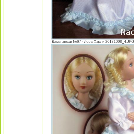
Дамы эпохи №67 - Лора Фэрли 20131008_4.JPG [ 