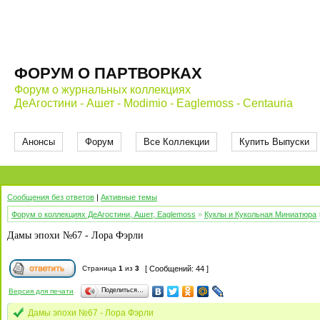
ФОРУМ О ПАРТВОРКАХ
Форум о журнальных коллекциях
ДеАгостини - Ашет - Modimio - Eaglemoss - Centauria
Анонсы
Форум
Все Коллекции
Купить Выпуски
Сообщения без ответов
|
Активные темы
Форум о коллекциях ДеАгостини, Ашет, Eaglemoss
»
Куклы и Кукольная Миниатюра
Дамы эпохи №67 - Лора Фэрли
Страница
1
из
3
[ Сообщений: 44 ]
Поделиться…
Версия для печати
Дамы эпохи №67 - Лора Фэрли