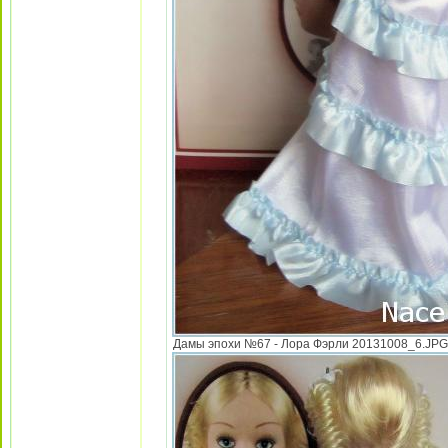
Дамы эпохи №67 - Лора Фэрли 20131008_6.JPG [ 