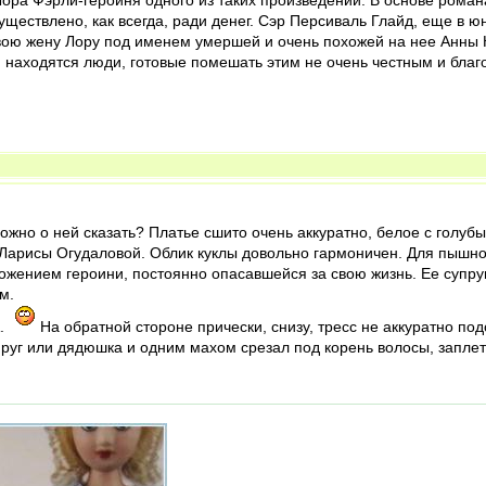
 Лора Фэрли-героиня одного из таких произведений. В основе ром
уществлено, как всегда, ради денег. Сэр Персиваль Глайд, еще в
свою жену Лору под именем умершей и очень похожей на нее Анны 
, находятся люди, готовые помешать этим не очень честным и благ
ожно о ней сказать? Платье сшито очень аккуратно, белое с голуб
 Ларисы Огудаловой. Облик куклы довольно гармоничен. Для пышно
ением героини, постоянно опасавшейся за свою жизнь. Ее супруг,
м.
А.
На обратной стороне прически, снизу, тресс не аккуратно по
руг или дядюшка и одним махом срезал под корень волосы, заплете