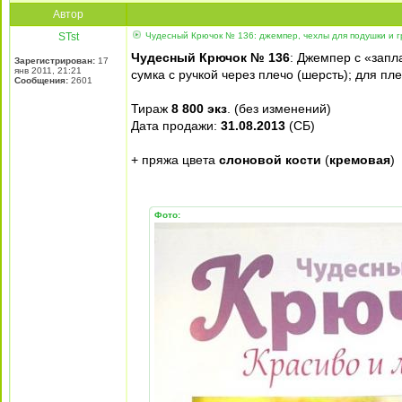
Автор
STst
Чудесный Крючок № 136: джемпер, чехлы для подушки и г
Чудесный Крючок № 136
: Джемпер с «запл
Зарегистрирован:
17
янв 2011, 21:21
сумка с ручкой через плечо (шерсть); для пл
Сообщения:
2601
Тираж
8 800 экз
. (без изменений)
Дата продажи:
31.08.2013
(СБ)
+ пряжа цвета
слоновой кости
(
кремовая
)
Фото: