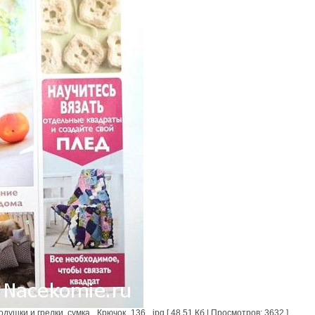
ушки и грелки, сумка _Крючок_136_.jpg [ 48.51 Кб | Просмотров: 3632 ]