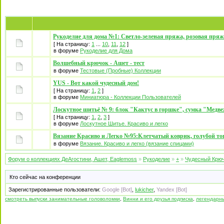
Рукоделие для дома №1: Светло-зеленая пряжа, розовая пря
[ На страницу:
1
...
10
,
11
,
12
]
в форуме
Рукоделие для Дома
Волшебный крючок - Ашет - тест
в форуме
Тестовые (Пробные) Коллекции
YUS - Вот какой чудесный дом!
[ На страницу:
1
,
2
]
в форуме
Миниатюра - Коллекции Пользователей
Лоскутное шитьё № 9: блок "Кактус в горшке", сумка "Медв
[ На страницу:
1
,
2
,
3
]
в форуме
Лоскутное Шитье. Красиво и легко
Вязание Красиво и Легко №95:Клетчатый коврик, голубой топ
в форуме
Вязание. Красиво и легко (вязание спицами)
Форум о коллекциях ДеАгостини, Ашет, Eaglemoss
»
Рукоделие
»
+
»
Чудесный Крю
Кто сейчас на конференции
Зарегистрированные пользователи:
Google [Bot]
,
lukicher
,
Yandex [Bot]
смотреть выпуски занимательные головоломки
,
Винни и его друзья подписка
,
легендарн