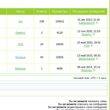
Автор
Ответы
Просмотры
Последнее сообщение
31 авг 2014, 11:30
Irvi
238
100611
Katherine279
12 сен 2020, 21:53
Dmitriy1
2
9128
Dmitriy1
23 май 2020, 18:42
YUS
29
18930
YUS
13 май 2015, 08:32
Divnaya
50
22826
Barbariska16
08 ноя 2013, 15:14
Redrose
1
4695
Redrose
Часовой пояс: UTC + 3 часа
Вы
не можете
начинать темы
Вы
не можете
отвечать на сообщения
Вы
не можете
редактировать свои сообщения