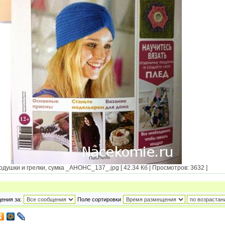
ушки и грелки, сумка _АНОНС_137_.jpg [ 42.34 Кб | Просмотров: 3632 ]
ения за:
Поле сортировки