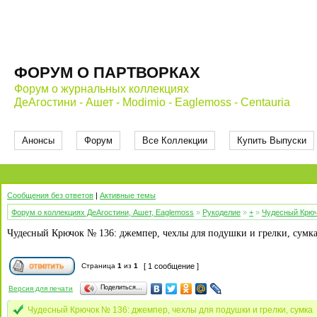
ФОРУМ О ПАРТВОРКАХ
Форум о журнальных коллекциях
ДеАгостини - Ашет - Modimio - Eaglemoss - Centauria
Анонсы
Форум
Все Коллекции
Купить Выпуски
Сообщения без ответов
|
Активные темы
Форум о коллекциях ДеАгостини, Ашет, Eaglemoss
»
Рукоделие
»
+
»
Чудесный Крю
Чудесный Крючок № 136: джемпер, чехлы для подушки и грелки, сумк
Страница
1
из
1
[ 1 сообщение ]
Поделиться…
Версия для печати
Чудесный Крючок № 136: джемпер, чехлы для подушки и грелки, сумка