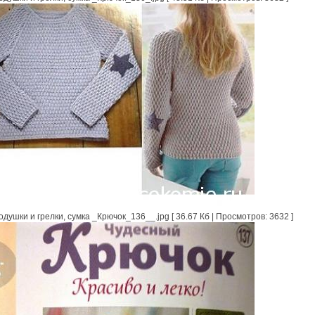
ушки и грелки, сумка _Крючок_136__.jpg [ 36.67 Кб | Просмотров: 3632 ]