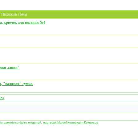
Похожие темы
жа, крючок для вязания №4
ежьи лапки"
, "валяная" сумка.
чок
ые самолеты фото моделей
,
партворк Marvel Коллекция Комиксов