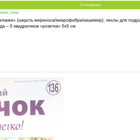
Сообщение
релки, сумка
атками» (шерсть мериноса/микрофибра/кашемир), чехлы для подуш
еда – 5 квадратиков «розетка» 5х5 см