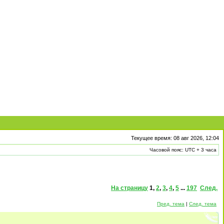
Текущее время: 08 авг 2026, 12:04
Часовой пояс: UTC + 3 часа
На страницу
1
,
2
,
3
,
4
,
5
...
197
След.
Пред. тема
|
След. тема