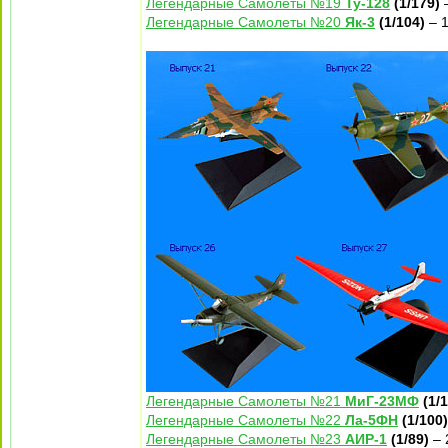
Легендарные Самолеты №19
Ту-128
(1/179)
–
Легендарные Самолеты №20
Як-3
(1/104)
– 1
Легендарные Самолеты №21
МиГ-23МФ
(1/
Легендарные Самолеты №22
Ла-5ФН
(1/100)
Легендарные Самолеты №23
АИР-1
(1/89)
– 