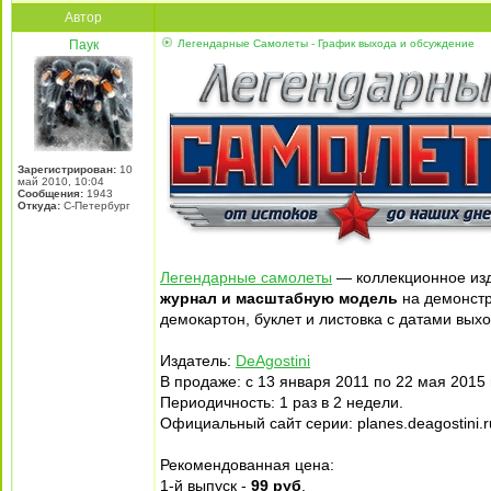
Автор
Паук
Легендарные Самолеты - График выхода и обсуждение
Зарегистрирован:
10
май 2010, 10:04
Сообщения:
1943
Откуда:
С-Петербург
Легендарные самолеты
— коллекционное из
журнал и масштабную модель
на демонст
демокартон, буклет и листовка с датами вых
Издатель:
DeAgostini
В продаже: с 13 января 2011 по 22 мая 2015 
Периодичность: 1 раз в 2 недели.
Официальный сайт серии: planes.deagostini.r
Рекомендованная цена:
1-й выпуск -
99 руб
.