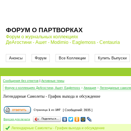
ФОРУМ О ПАРТВОРКАХ
Форум о журнальных коллекциях
ДеАгостини - Ашет - Modimio - Eaglemoss - Centauria
Анонсы
Форум
Все Коллекции
Купить Выпуски
Сообщения без ответов
|
Активные темы
Форум о коллекциях ДеАгостини, Ашет, Eaglemoss
»
Авиация
»
Легендарные самол
Легендарные Самолеты - График выхода и обсуждение
Страница
1
из
197
[ Сообщений: 3935 ]
Поделиться…
Версия для печати
Легендарные Самолеты - График выхода и обсуждение